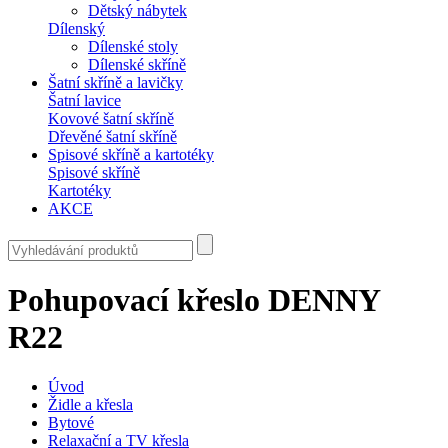
Dětský nábytek
Dílenský
Dílenské stoly
Dílenské skříně
Šatní skříně a lavičky
Šatní lavice
Kovové šatní skříně
Dřevěné šatní skříně
Spisové skříně a kartotéky
Spisové skříně
Kartotéky
AKCE
Pohupovací křeslo DENNY
R22
Úvod
Židle a křesla
Bytové
Relaxační a TV křesla