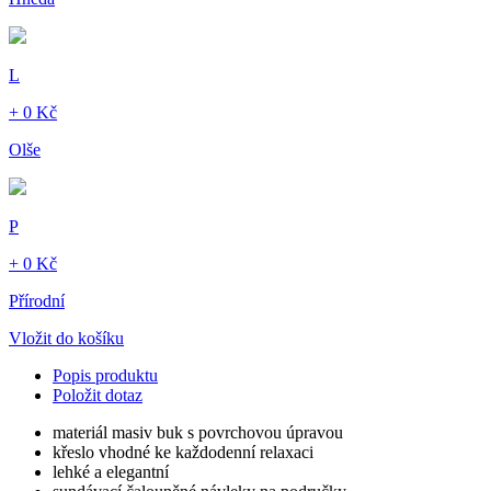
L
+ 0 Kč
Olše
P
+ 0 Kč
Přírodní
Vložit do košíku
Popis produktu
Položit dotaz
materiál masiv buk s povrchovou úpravou
křeslo vhodné ke každodenní relaxaci
lehké a elegantní