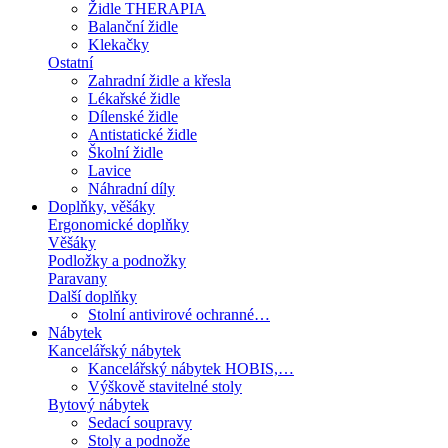
Židle THERAPIA
Balanční židle
Klekačky
Ostatní
Zahradní židle a křesla
Lékařské židle
Dílenské židle
Antistatické židle
Školní židle
Lavice
Náhradní díly
Doplňky, věšáky
Ergonomické doplňky
Věšáky
Podložky a podnožky
Paravany
Další doplňky
Stolní antivirové ochranné…
Nábytek
Kancelářský nábytek
Kancelářský nábytek HOBIS,…
Výškově stavitelné stoly
Bytový nábytek
Sedací soupravy
Stoly a podnože