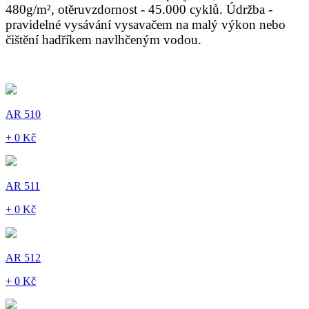
480g/m², otěruvzdornost - 45.000 cyklů. Údržba -
pravidelné vysávání vysavačem na malý výkon nebo
čištění hadříkem navlhčeným vodou.
AR 510
+ 0 Kč
AR 511
+ 0 Kč
AR 512
+ 0 Kč