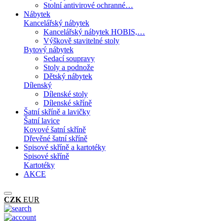
Stolní antivirové ochranné…
Nábytek
Kancelářský nábytek
Kancelářský nábytek HOBIS,…
Výškově stavitelné stoly
Bytový nábytek
Sedací soupravy
Stoly a podnože
Dětský nábytek
Dílenský
Dílenské stoly
Dílenské skříně
Šatní skříně a lavičky
Šatní lavice
Kovové šatní skříně
Dřevěné šatní skříně
Spisové skříně a kartotéky
Spisové skříně
Kartotéky
AKCE
CZK
EUR