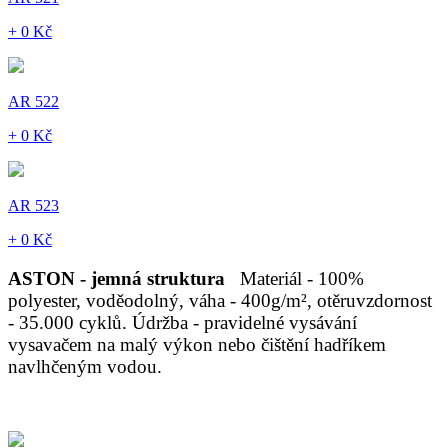
+ 0 Kč
AR 522
+ 0 Kč
AR 523
+ 0 Kč
ASTON - jemná struktura
Materiál - 100%
polyester, voděodolný, váha - 400g/m², otěruvzdornost
- 35.000 cyklů. Údržba - pravidelné vysávání
vysavačem na malý výkon nebo čištění hadříkem
navlhčeným vodou.