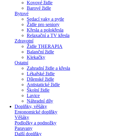
Kovové židle
Barové židle
Bytové
Sedací vaky a pytle
Židle pro seniory
Křesla a polokřesla
Relaxační a TV křesla
Zdravotní
Židle THERAPIA
Balanční židle
Klekačky
Ostatní
Zahradní židle a křesla
Lékařské židle
Dílenské židle
Antistatické židle
Školní židle
Lavice
Náhradní díly
Doplňky, věšáky
Ergonomické doplňky
Věšáky
Podložky a podnožky
Paravany
Další doplňky