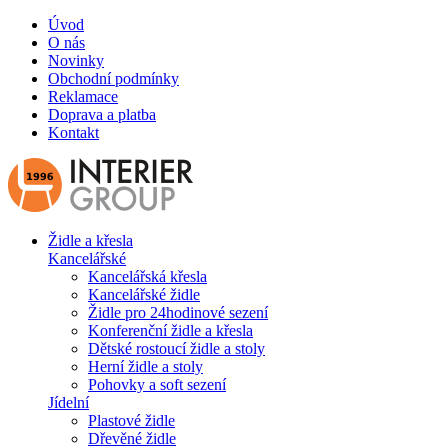
Úvod
O nás
Novinky
Obchodní podmínky
Reklamace
Doprava a platba
Kontakt
Židle a křesla
Kancelářské
Kancelářská křesla
Kancelářské židle
Židle pro 24hodinové sezení
Konferenční židle a křesla
Dětské rostoucí židle a stoly
Herní židle a stoly
Pohovky a soft sezení
Jídelní
Plastové židle
Dřevěné židle