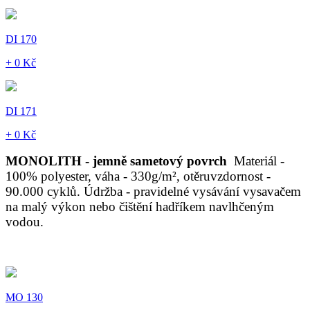
DI 170
+ 0 Kč
DI 171
+ 0 Kč
MONOLITH - jemně sametový povrch
Materiál -
100% polyester, váha - 330g/m², otěruvzdornost -
90.000 cyklů. Údržba - pravidelné vysávání vysavačem
na malý výkon nebo čištění hadříkem navlhčeným
vodou.
MO 130