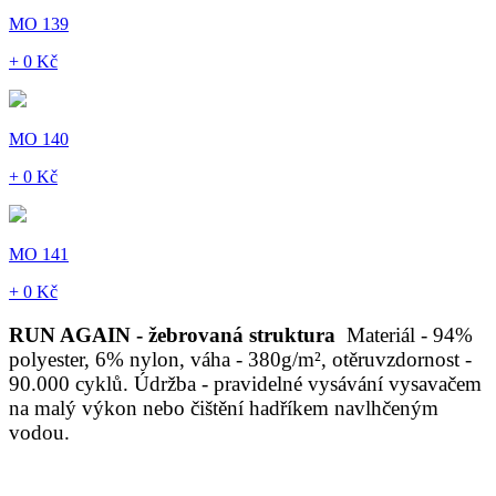
MO 139
+ 0 Kč
MO 140
+ 0 Kč
MO 141
+ 0 Kč
RUN AGAIN - žebrovaná struktura
Materiál - 94%
polyester, 6% nylon, váha - 380g/m², otěruvzdornost -
90.000 cyklů. Údržba - pravidelné vysávání vysavačem
na malý výkon nebo čištění hadříkem navlhčeným
vodou.