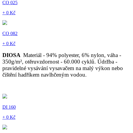
CO 025
+ 0 Kč
CO 082
+ 0 Kč
DIOSA
Materiál - 94% polyester, 6% nylon, váha -
350g/m², otěruvzdornost - 60.000 cyklů. Údržba -
pravidelné vysávání vysavačem na malý výkon nebo
čištění hadříkem navlhčeným vodou.
DI 160
+ 0 Kč