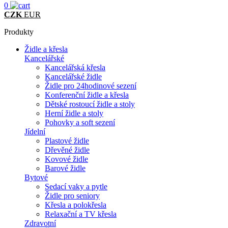
0
CZK
EUR
Produkty
Židle a křesla
Kancelářské
Kancelářská křesla
Kancelářské židle
Židle pro 24hodinové sezení
Konferenční židle a křesla
Dětské rostoucí židle a stoly
Herní židle a stoly
Pohovky a soft sezení
Jídelní
Plastové židle
Dřevěné židle
Kovové židle
Barové židle
Bytové
Sedací vaky a pytle
Židle pro seniory
Křesla a polokřesla
Relaxační a TV křesla
Zdravotní