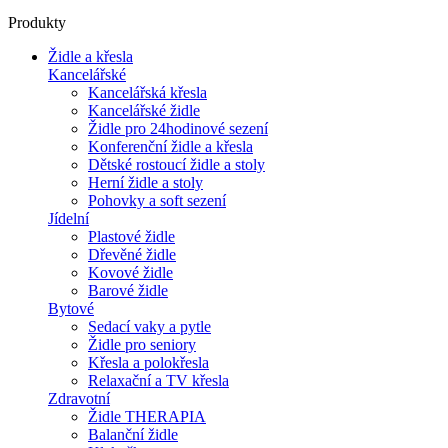
Produkty
Židle a křesla
Kancelářské
Kancelářská křesla
Kancelářské židle
Židle pro 24hodinové sezení
Konferenční židle a křesla
Dětské rostoucí židle a stoly
Herní židle a stoly
Pohovky a soft sezení
Jídelní
Plastové židle
Dřevěné židle
Kovové židle
Barové židle
Bytové
Sedací vaky a pytle
Židle pro seniory
Křesla a polokřesla
Relaxační a TV křesla
Zdravotní
Židle THERAPIA
Balanční židle