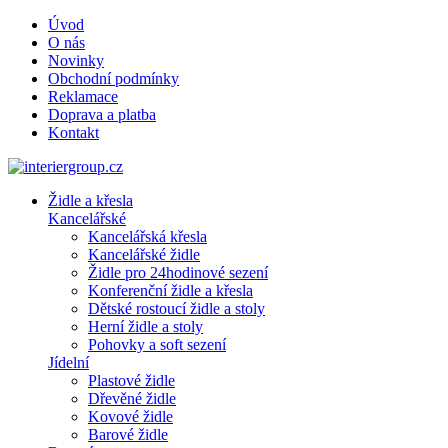
Úvod
O nás
Novinky
Obchodní podmínky
Reklamace
Doprava a platba
Kontakt
Židle a křesla
Kancelářské
Kancelářská křesla
Kancelářské židle
Židle pro 24hodinové sezení
Konferenční židle a křesla
Dětské rostoucí židle a stoly
Herní židle a stoly
Pohovky a soft sezení
Jídelní
Plastové židle
Dřevěné židle
Kovové židle
Barové židle