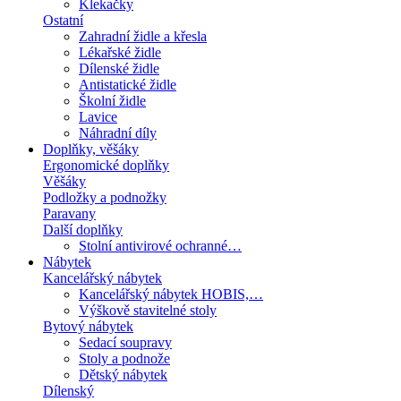
Klekačky
Ostatní
Zahradní židle a křesla
Lékařské židle
Dílenské židle
Antistatické židle
Školní židle
Lavice
Náhradní díly
Doplňky, věšáky
Ergonomické doplňky
Věšáky
Podložky a podnožky
Paravany
Další doplňky
Stolní antivirové ochranné…
Nábytek
Kancelářský nábytek
Kancelářský nábytek HOBIS,…
Výškově stavitelné stoly
Bytový nábytek
Sedací soupravy
Stoly a podnože
Dětský nábytek
Dílenský