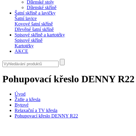
Dílenské stoly
Dílenské skříně
Šatní skříně a lavičky
Šatní lavice
Kovové šatní skříně
Dřevěné šatní skříně
Spisové skříně a kartotéky
Spisové skříně
Kartotéky
AKCE
Pohupovací křeslo DENNY R22
Úvod
Židle a křesla
Bytové
Relaxační a TV křesla
Pohupovací křeslo DENNY R22