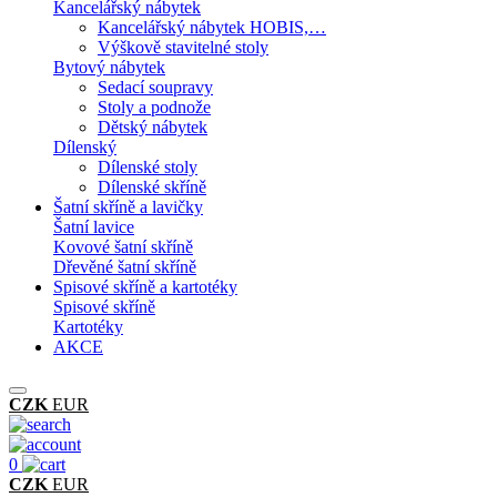
Kancelářský nábytek
Kancelářský nábytek HOBIS,…
Výškově stavitelné stoly
Bytový nábytek
Sedací soupravy
Stoly a podnože
Dětský nábytek
Dílenský
Dílenské stoly
Dílenské skříně
Šatní skříně a lavičky
Šatní lavice
Kovové šatní skříně
Dřevěné šatní skříně
Spisové skříně a kartotéky
Spisové skříně
Kartotéky
AKCE
CZK
EUR
0
CZK
EUR