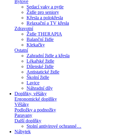
Bytové
Sedací vaky a pytle
Židle pro seniory
Křesla a polokřesla
Relaxační a TV křesla
Zdravotní
Židle THERAPIA
Balanční židle
Klekačky
Ostatní
Zahradní židle a křesla
Lékařské židle
Dílenské židle
Antistatické židle
Školní židle
Lavice
Náhradní díly
Doplňky, věšáky
Ergonomické doplňky
Věšáky
Podložky a podnožky
Paravany
Další doplňky
Stolní antivirové ochranné…
Nábytek