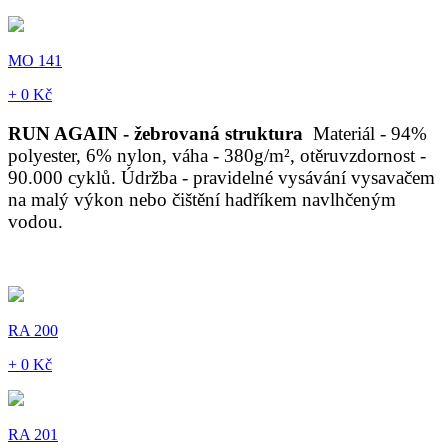
MO 141
+ 0 Kč
RUN AGAIN - žebrovaná struktura
Materiál - 94%
polyester, 6% nylon, váha - 380g/m², otěruvzdornost -
90.000 cyklů. Údržba - pravidelné vysávání vysavačem
na malý výkon nebo čištění hadříkem navlhčeným
vodou.
RA 200
+ 0 Kč
RA 201