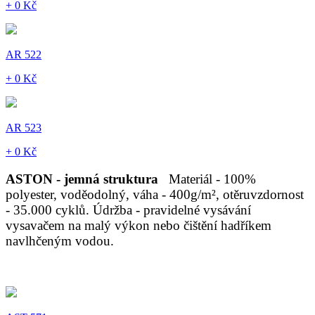
+ 0 Kč
AR 522
+ 0 Kč
AR 523
+ 0 Kč
ASTON - jemná struktura
Materiál - 100%
polyester, voděodolný, váha - 400g/m², otěruvzdornost
- 35.000 cyklů. Údržba - pravidelné vysávání
vysavačem na malý výkon nebo čištění hadříkem
navlhčeným vodou.