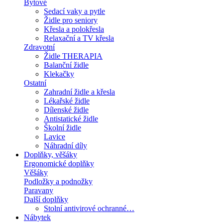
Bytové
Sedací vaky a pytle
Židle pro seniory
Křesla a polokřesla
Relaxační a TV křesla
Zdravotní
Židle THERAPIA
Balanční židle
Klekačky
Ostatní
Zahradní židle a křesla
Lékařské židle
Dílenské židle
Antistatické židle
Školní židle
Lavice
Náhradní díly
Doplňky, věšáky
Ergonomické doplňky
Věšáky
Podložky a podnožky
Paravany
Další doplňky
Stolní antivirové ochranné…
Nábytek