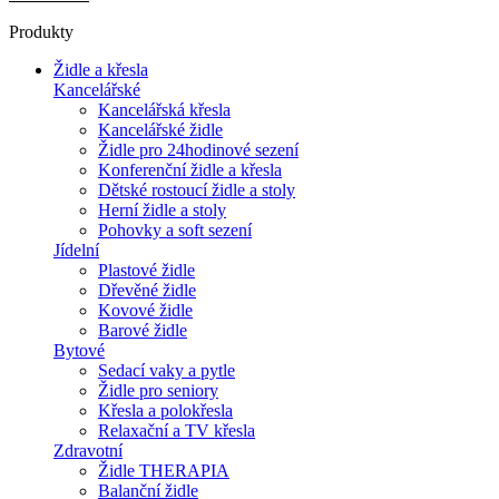
Produkty
Židle a křesla
Kancelářské
Kancelářská křesla
Kancelářské židle
Židle pro 24hodinové sezení
Konferenční židle a křesla
Dětské rostoucí židle a stoly
Herní židle a stoly
Pohovky a soft sezení
Jídelní
Plastové židle
Dřevěné židle
Kovové židle
Barové židle
Bytové
Sedací vaky a pytle
Židle pro seniory
Křesla a polokřesla
Relaxační a TV křesla
Zdravotní
Židle THERAPIA
Balanční židle