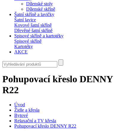
Dílenské stoly
Dílenské skříně
Šatní skříně a lavičky
Šatní lavice
Kovové šatní skříně
Dřevěné šatní skříně
Spisové skříně a kartotéky
Spisové skříně
Kartotéky
AKCE
Pohupovací křeslo DENNY
R22
Úvod
Židle a křesla
Bytové
Relaxační a TV křesla
Pohupovací křeslo DENNY R22