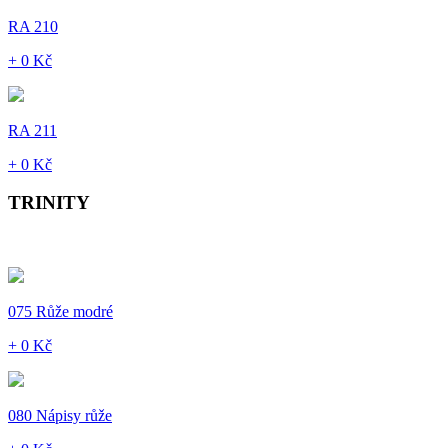
RA 210
+ 0 Kč
RA 211
+ 0 Kč
TRINITY
075 Růže modré
+ 0 Kč
080 Nápisy růže