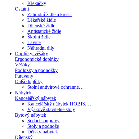
Klekačky
Ostatní
Zahradní židle a křesla
Lékařské židle
Dílenské židle
Antistatické židle
Školní židle
Lavice
Náhradní díly
Doplňky, věšáky
Ergonomické doplňky
Věšáky
Podložky a podnožky
Paravany
Další doplňky
Stolní antivirové ochranné…
Nábytek
Kancelářský nábytek
Kancelářský nábytek HOBIS,…
Výškově stavitelné stoly
Bytový nábytek
Sedací soupravy
Stoly a podnože
Dětský nábytek
Dílenský