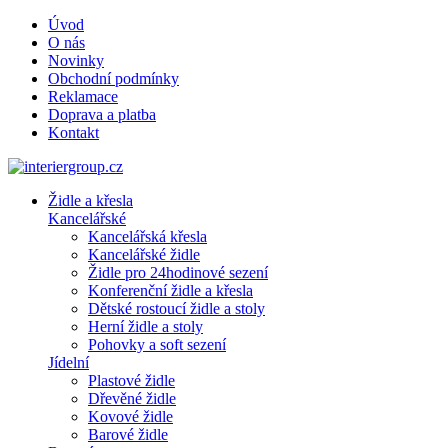
Úvod
O nás
Novinky
Obchodní podmínky
Reklamace
Doprava a platba
Kontakt
Židle a křesla
Kancelářské
Kancelářská křesla
Kancelářské židle
Židle pro 24hodinové sezení
Konferenční židle a křesla
Dětské rostoucí židle a stoly
Herní židle a stoly
Pohovky a soft sezení
Jídelní
Plastové židle
Dřevěné židle
Kovové židle
Barové židle