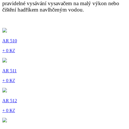
pravidelné vysávání vysavačem na malý výkon nebo
čištění hadříkem navlhčeným vodou.
AR 510
+ 0 Kč
AR 511
+ 0 Kč
AR 512
+ 0 Kč