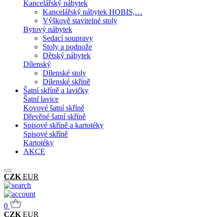
Kancelářský nábytek
Kancelářský nábytek HOBIS,…
Výškově stavitelné stoly
Bytový nábytek
Sedací soupravy
Stoly a podnože
Dětský nábytek
Dílenský
Dílenské stoly
Dílenské skříně
Šatní skříně a lavičky
Šatní lavice
Kovové šatní skříně
Dřevěné šatní skříně
Spisové skříně a kartotéky
Spisové skříně
Kartotéky
AKCE
CZK
EUR
0
CZK
EUR