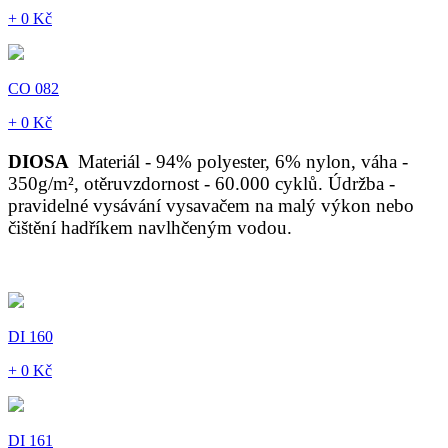
+ 0 Kč
CO 082
+ 0 Kč
DIOSA
Materiál - 94% polyester, 6% nylon, váha -
350g/m², otěruvzdornost - 60.000 cyklů. Údržba -
pravidelné vysávání vysavačem na malý výkon nebo
čištění hadříkem navlhčeným vodou.
DI 160
+ 0 Kč
DI 161