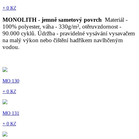
+ 0 Kč
MONOLITH - jemně sametový povrch
Materiál -
100% polyester, váha - 330g/m², otěruvzdornost -
90.000 cyklů. Údržba - pravidelné vysávání vysavačem
na malý výkon nebo čištění hadříkem navlhčeným
vodou.
MO 130
+ 0 Kč
MO 131
+ 0 Kč