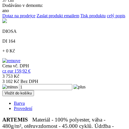
37 cm
Dodáváno v demontu:
ano
Dotaz na prodejce
Zaslat produkt emailem
Tisk produktu
celý popis
DIOSA
DI 164
+ 0 Kč
Cena vč. DPH
cz
eur
159,92 €
3 753 Kč
3 102 Kč Bez DPH
Vložit do košíku
Barva
Provedení
ARTEMIS
Materiál - 100% polyester, váha -
480g/m², otěruvzdornost - 45.000 cyklů. Údržba -