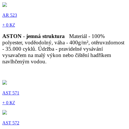
AR 523
+ 0 Kč
ASTON - jemná struktura
Materiál - 100%
polyester, voděodolný, váha - 400g/m², otěruvzdornost
- 35.000 cyklů. Údržba - pravidelné vysávání
vysavačem na malý výkon nebo čištění hadříkem
navlhčeným vodou.
AST 571
+ 0 Kč
AST 572