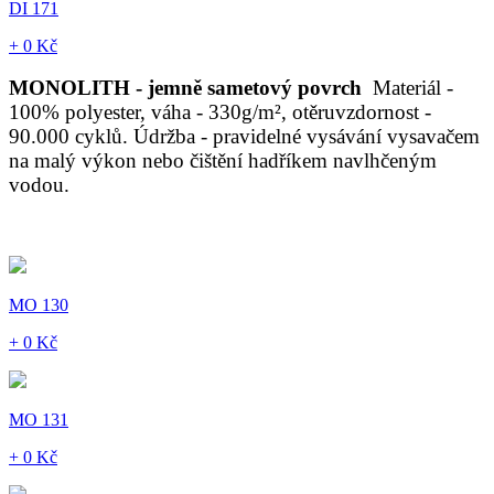
DI 171
+ 0 Kč
MONOLITH - jemně sametový povrch
Materiál -
100% polyester, váha - 330g/m², otěruvzdornost -
90.000 cyklů. Údržba - pravidelné vysávání vysavačem
na malý výkon nebo čištění hadříkem navlhčeným
vodou.
MO 130
+ 0 Kč
MO 131
+ 0 Kč