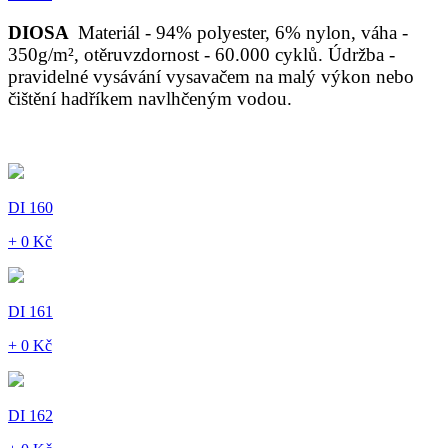
DIOSA
Materiál - 94% polyester, 6% nylon, váha -
350g/m², otěruvzdornost - 60.000 cyklů. Údržba -
pravidelné vysávání vysavačem na malý výkon nebo
čištění hadříkem navlhčeným vodou.
DI 160
+ 0 Kč
DI 161
+ 0 Kč
DI 162