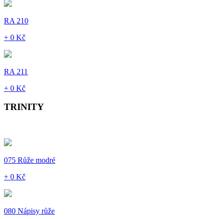
RA 210
+ 0 Kč
RA 211
+ 0 Kč
TRINITY
075 Růže modré
+ 0 Kč
080 Nápisy růže