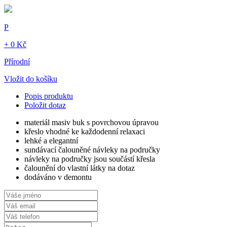
P
+ 0 Kč
Přírodní
Vložit do košíku
Popis produktu
Položit dotaz
materiál masiv buk s povrchovou úpravou
křeslo vhodné ke každodenní relaxaci
lehké a elegantní
sundávací čalouněné návleky na područky
návleky na područky jsou součástí křesla
čalounění do vlastní látky na dotaz
dodáváno v demontu