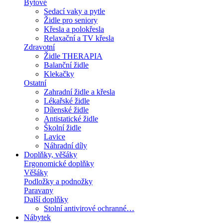
Bytové
Sedací vaky a pytle
Židle pro seniory
Křesla a polokřesla
Relaxační a TV křesla
Zdravotní
Židle THERAPIA
Balanční židle
Klekačky
Ostatní
Zahradní židle a křesla
Lékařské židle
Dílenské židle
Antistatické židle
Školní židle
Lavice
Náhradní díly
Doplňky, věšáky
Ergonomické doplňky
Věšáky
Podložky a podnožky
Paravany
Další doplňky
Stolní antivirové ochranné…
Nábytek