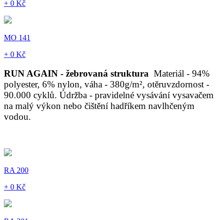
+ 0 Kč
MO 141
+ 0 Kč
RUN AGAIN - žebrovaná struktura
Materiál - 94%
polyester, 6% nylon, váha - 380g/m², otěruvzdornost -
90.000 cyklů. Údržba - pravidelné vysávání vysavačem
na malý výkon nebo čištění hadříkem navlhčeným
vodou.
RA 200
+ 0 Kč