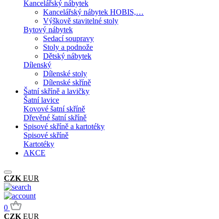
Kancelářský nábytek
Kancelářský nábytek HOBIS,…
Výškově stavitelné stoly
Bytový nábytek
Sedací soupravy
Stoly a podnože
Dětský nábytek
Dílenský
Dílenské stoly
Dílenské skříně
Šatní skříně a lavičky
Šatní lavice
Kovové šatní skříně
Dřevěné šatní skříně
Spisové skříně a kartotéky
Spisové skříně
Kartotéky
AKCE
CZK
EUR
0
CZK
EUR