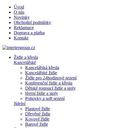
Úvod
O nás
Novinky
Obchodní podmínky
Reklamace
Doprava a platba
Kontakt
Židle a křesla
Kancelářské
Kancelářská křesla
Kancelářské židle
Židle pro 24hodinové sezení
Konferenční židle a křesla
Dětské rostoucí židle a stoly
Herní židle a stoly
Pohovky a soft sezení
Jídelní
Plastové židle
Dřevěné židle
Kovové židle
Barové židle