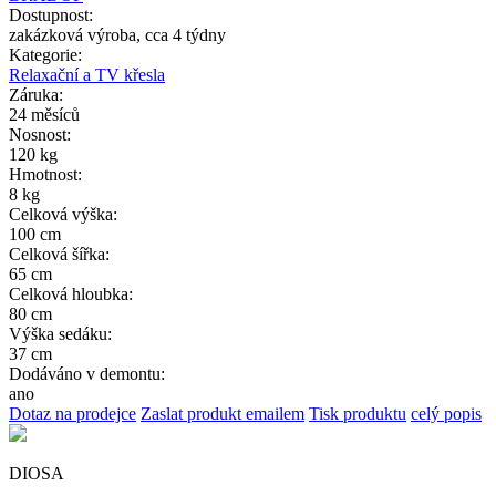
Dostupnost:
zakázková výroba, cca 4 týdny
Kategorie:
Relaxační a TV křesla
Záruka:
24 měsíců
Nosnost:
120 kg
Hmotnost:
8 kg
Celková výška:
100 cm
Celková šířka:
65 cm
Celková hloubka:
80 cm
Výška sedáku:
37 cm
Dodáváno v demontu:
ano
Dotaz na prodejce
Zaslat produkt emailem
Tisk produktu
celý popis
DIOSA