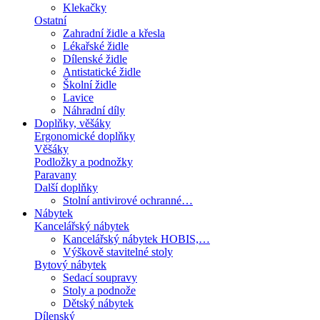
Klekačky
Ostatní
Zahradní židle a křesla
Lékařské židle
Dílenské židle
Antistatické židle
Školní židle
Lavice
Náhradní díly
Doplňky, věšáky
Ergonomické doplňky
Věšáky
Podložky a podnožky
Paravany
Další doplňky
Stolní antivirové ochranné…
Nábytek
Kancelářský nábytek
Kancelářský nábytek HOBIS,…
Výškově stavitelné stoly
Bytový nábytek
Sedací soupravy
Stoly a podnože
Dětský nábytek
Dílenský