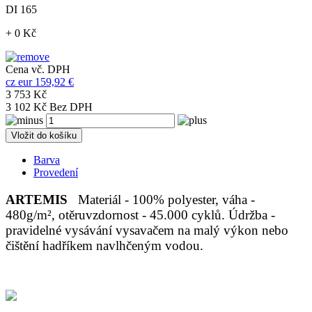
DI 165
+ 0 Kč
Cena vč. DPH
cz
eur
159,92 €
3 753 Kč
3 102 Kč Bez DPH
Vložit do košíku
Barva
Provedení
ARTEMIS
Materiál - 100% polyester, váha -
480g/m², otěruvzdornost - 45.000 cyklů. Údržba -
pravidelné vysávání vysavačem na malý výkon nebo
čištění hadříkem navlhčeným vodou.