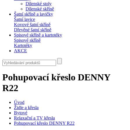
Dílenské stoly
Dílenské skříně
Šatní skříně a lavičky
Šatní lavice
Kovové šatní skříně
Dřevěné šatní skříně
Spisové skříně a kartotéky
Spisové skříně
Kartotéky
AKCE
Pohupovací křeslo DENNY
R22
Úvod
Židle a křesla
Bytové
Relaxační a TV křesla
Pohupovací křeslo DENNY R22