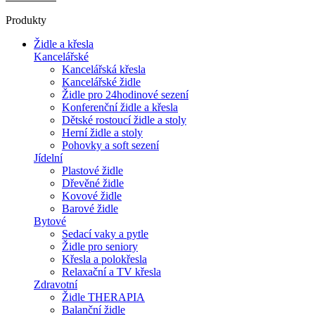
Produkty
Židle a křesla
Kancelářské
Kancelářská křesla
Kancelářské židle
Židle pro 24hodinové sezení
Konferenční židle a křesla
Dětské rostoucí židle a stoly
Herní židle a stoly
Pohovky a soft sezení
Jídelní
Plastové židle
Dřevěné židle
Kovové židle
Barové židle
Bytové
Sedací vaky a pytle
Židle pro seniory
Křesla a polokřesla
Relaxační a TV křesla
Zdravotní
Židle THERAPIA
Balanční židle