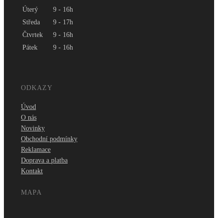
Úterý
9 - 16h
Středa
9 - 17h
Čtvrtek
9 - 16h
Pátek
9 - 16h
AST 572
+ 0 Kč
ODKAZY
Úvod
O nás
Novinky
Obchodní podmínky
AST 573
Reklamace
Doprava a platba
+ 0 Kč
Kontakt
MAPA