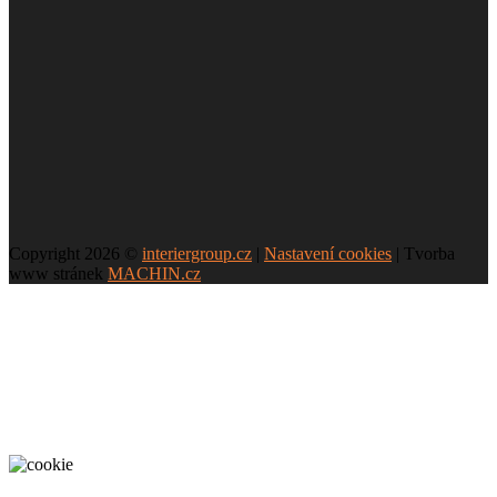
AST574
+ 0 Kč
AST 575
Copyright 2026 ©
interiergroup.cz
|
Nastavení cookies
| Tvorba
www stránek
MACHIN.cz
+ 0 Kč
AST 576
+ 0 Kč