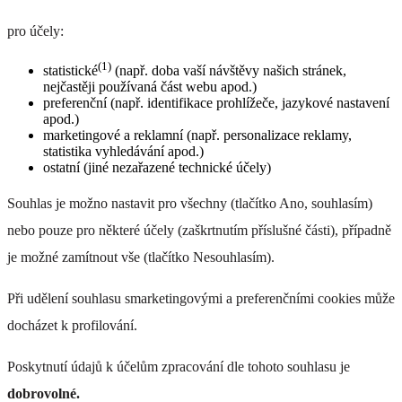
výkon nebo čištění hadříkem navlhčeným vodou.
pro účely:
(1)
statistické
(např. doba vaší návštěvy našich stránek,
nejčastěji používaná část webu apod.)
preferenční (např. identifikace prohlížeče, jazykové nastavení
apod.)
marketingové a reklamní (např. personalizace reklamy,
statistika vyhledávání apod.)
ostatní (jiné nezařazené technické účely)
MO 130
Souhlas je možno nastavit pro všechny (tlačítko Ano, souhlasím)
+ 0 Kč
nebo pouze pro některé účely (zaškrtnutím příslušné části), případně
je možné zamítnout vše (tlačítko Nesouhlasím).
Při udělení souhlasu smarketingovými a preferenčními cookies může
docházet k profilování.
MO 131
Poskytnutí údajů k účelům zpracování dle tohoto souhlasu je
+ 0 Kč
dobrovolné.