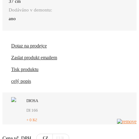
37 cm
Dodáváno v demontu:
ano
Dotaz na prodejce
Zaslat produkt emailem
Tisk produktu
celý popis
DIOSA
DI 166
+ 0 Kč
Cena vč. DPH
CZ
EUR