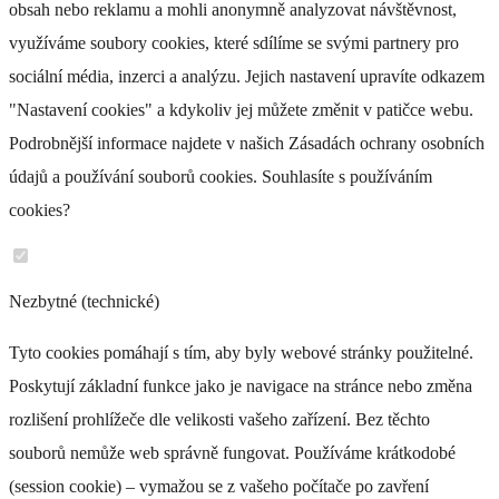
obsah nebo reklamu a mohli anonymně analyzovat návštěvnost,
využíváme soubory cookies, které sdílíme se svými partnery pro
AST 580
sociální média, inzerci a analýzu. Jejich nastavení upravíte odkazem
+ 0 Kč
"Nastavení cookies" a kdykoliv jej můžete změnit v patičce webu.
Podrobnější informace najdete v našich Zásadách ochrany osobních
údajů a používání souborů cookies. Souhlasíte s používáním
cookies?
AST 584
Nezbytné (technické)
+ 0 Kč
Tyto cookies pomáhají s tím, aby byly webové stránky použitelné.
Poskytují základní funkce jako je navigace na stránce nebo změna
rozlišení prohlížeče dle velikosti vašeho zařízení. Bez těchto
souborů nemůže web správně fungovat. Používáme krátkodobé
AST 585
(session cookie) – vymažou se z vašeho počítače po zavření