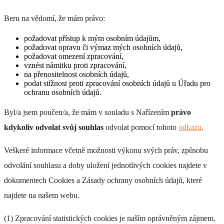
Beru na vědomí, že mám právo:
požadovat přístup k mým osobním údajům,
požadovat opravu či výmaz mých osobních údajů,
požadovat omezení zpracování,
MO 132
vznést námitku proti zpracování,
na přenositelnost osobních údajů,
+ 0 Kč
podat stížnost proti zpracování osobních údajů u Úřadu pro
ochranu osobních údajů.
Byl/a jsem poučen/a, že mám v souladu s Nařízením
právo
kdykoliv odvolat svůj souhlas
odvolat pomocí tohoto
odkazu
.
Veškeré informace včetně možnosti výkonu svých práv, způsobu
MO 133
odvolání souhlasu a doby uložení jednotlivých cookies najdete v
+ 0 Kč
dokumentech Cookies a Zásady ochrany osobních údajů, které
najdete na našem webu.
(1) Zpracování statistických cookies je naším oprávněným zájmem.