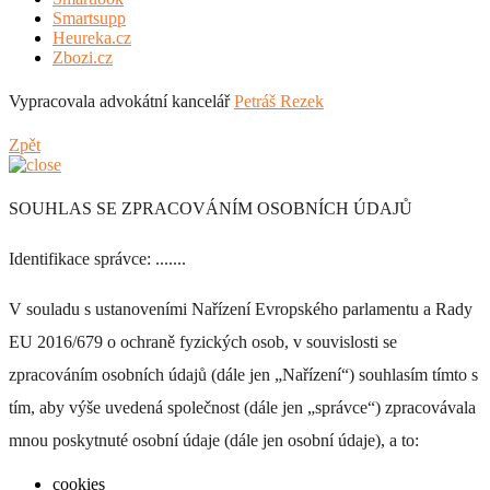
Smartsupp
Heureka.cz
Zbozi.cz
Vypracovala advokátní kancelář
Petráš Rezek
DI 170
Zpět
+ 0 Kč
SOUHLAS SE ZPRACOVÁNÍM OSOBNÍCH ÚDAJŮ
Identifikace správce: .......
V souladu s ustanoveními Nařízení Evropského parlamentu a Rady
DI 171
EU 2016/679 o ochraně fyzických osob, v souvislosti se
zpracováním osobních údajů (dále jen „Nařízení“) souhlasím tímto s
+ 0 Kč
tím, aby výše uvedená společnost (dále jen „správce“) zpracovávala
MONOLITH - jemně sametový povrch
Materiál -
mnou poskytnuté osobní údaje (dále jen osobní údaje), a to:
100% polyester, váha - 330g/m², otěruvzdornost - 90.000
cyklů. Údržba - pravidelné vysávání vysavačem na malý
cookies