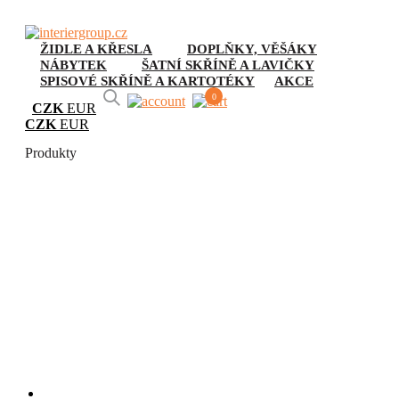
ŽIDLE A KŘESLA
DOPLŇKY, VĚŠÁKY
NÁBYTEK
ŠATNÍ SKŘÍNĚ A LAVIČKY
SPISOVÉ SKŘÍNĚ A KARTOTÉKY
AKCE
0
CZK
EUR
CZK
EUR
Produkty
Pohupovací křeslo
DENNY R22
Úvod