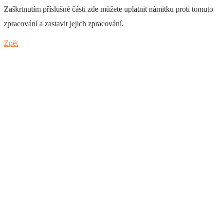
Zaškrtnutím příslušné části zde můžete uplatnit námitku proti tomuto
MO 134
zpracování a zastavit jejich zpracování.
+ 0 Kč
Zpět
MO 135
+ 0 Kč
MO 136
+ 0 Kč