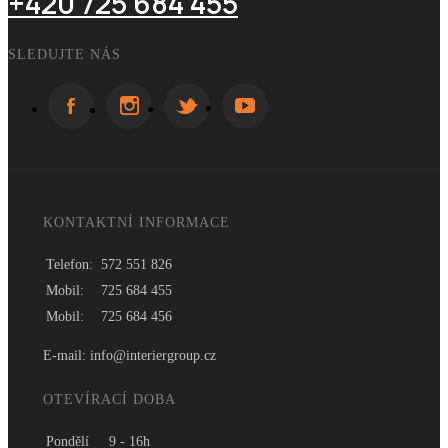
+420 725 684 455
AR 523
SLEDUJTE NÁS
+ 0 Kč
ASTON - jemná struktura
Materiál - 100% polyester,
voděodolný, váha - 400g/m², otěruvzdornost - 35.000
cyklů. Údržba - pravidelné vysávání vysavačem na malý
výkon nebo čištění hadříkem navlhčeným vodou.
KONTAKTNÍ INFORMACE
Telefon:
572 551 826
Mobil:
725 684 455
Mobil:
725 684 456
E-mail: info@interiergroup.cz
AST 571
OTEVÍRACÍ DOBA
+ 0 Kč
Pondělí
9 - 16h