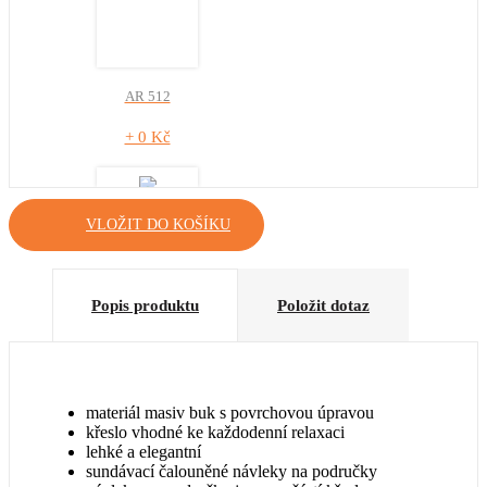
AR 512
+ 0 Kč
VLOŽIT DO KOŠÍKU
AR 515
Popis produktu
Položit dotaz
+ 0 Kč
materiál masiv buk s povrchovou úpravou
křeslo vhodné ke každodenní relaxaci
lehké a elegantní
sundávací čalouněné návleky na područky