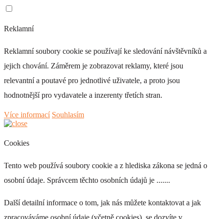
+ 0 Kč
Reklamní
Reklamní soubory cookie se používají ke sledování návštěvníků a
jejich chování. Záměrem je zobrazovat reklamy, které jsou
relevantní a poutavé pro jednotlivé uživatele, a proto jsou
CO 082
hodnotnější pro vydavatele a inzerenty třetích stran.
+ 0 Kč
Více informací
Souhlasím
DIOSA
Materiál - 94% polyester, 6% nylon, váha -
350g/m², otěruvzdornost - 60.000 cyklů. Údržba -
Cookies
pravidelné vysávání vysavačem na malý výkon nebo
čištění hadříkem navlhčeným vodou.
Tento web používá soubory cookie a z hlediska zákona se jedná o
osobní údaje. Správcem těchto osobních údajů je .......
Další detailní informace o tom, jak nás můžete kontaktovat a jak
zpracováváme osobní údaje (včetně cookies), se dozvíte v