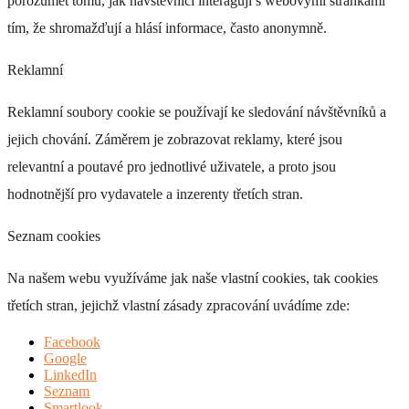
porozumět tomu, jak návštěvníci interagují s webovými stránkami
DI 167
tím, že shromažďují a hlásí informace, často anonymně.
+ 0 Kč
Reklamní
Reklamní soubory cookie se používají ke sledování návštěvníků a
jejich chování. Záměrem je zobrazovat reklamy, které jsou
relevantní a poutavé pro jednotlivé uživatele, a proto jsou
DI 168
hodnotnější pro vydavatele a inzerenty třetích stran.
+ 0 Kč
Seznam cookies
Na našem webu využíváme jak naše vlastní cookies, tak cookies
třetích stran, jejichž vlastní zásady zpracování uvádíme zde:
Facebook
DI 169
Google
LinkedIn
+ 0 Kč
Seznam
Smartlook