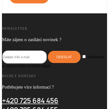
NEWSLETTER
AR 521
+ 0 Kč
Máte zájem o zasílání novinek ?
Souhlasím
se zpracováním osobních údajů
AR 522
RYCHLÝ KONTAKT
+ 0 Kč
Potřebujete více informací ?
+420 725 684 456