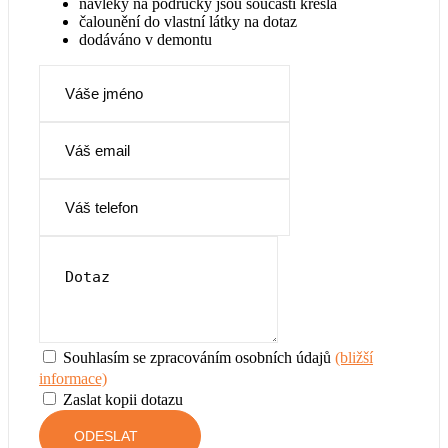
návleky na područky jsou součástí křesla
AR 517
čalounění do vlastní látky na dotaz
dodáváno v demontu
+ 0 Kč
AR 518
+ 0 Kč
Souhlasím se zpracováním osobních údajů
(bližší
informace)
AR 520
Zaslat kopii dotazu
+ 0 Kč