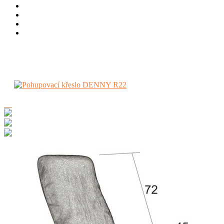
Židle a křesla
Bytové
Relaxační a TV křesla
Pohupovací křeslo DENNY R22