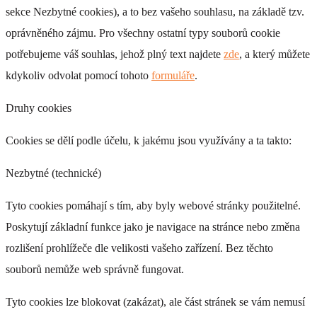
sekce Nezbytné cookies), a to bez vašeho souhlasu, na základě tzv.
+ 0 Kč
oprávněného zájmu. Pro všechny ostatní typy souborů cookie
potřebujeme váš souhlas, jehož plný text najdete
zde
, a který můžete
kdykoliv odvolat pomocí tohoto
formuláře
.
Druhy cookies
DI 163
Cookies se dělí podle účelu, k jakému jsou využívány a ta takto:
+ 0 Kč
Nezbytné (technické)
Tyto cookies pomáhají s tím, aby byly webové stránky použitelné.
Poskytují základní funkce jako je navigace na stránce nebo změna
rozlišení prohlížeče dle velikosti vašeho zařízení. Bez těchto
DI 164
souborů nemůže web správně fungovat.
+ 0 Kč
Tyto cookies lze blokovat (zakázat), ale část stránek se vám nemusí