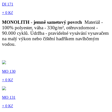
DI 171
+ 0 Kč
MONOLITH - jemně sametový povrch
Materiál -
100% polyester, váha - 330g/m², otěruvzdornost -
90.000 cyklů. Údržba - pravidelné vysávání vysavačem
na malý výkon nebo čištění hadříkem navlhčeným
vodou.
MO 130
+ 0 Kč
MO 131
+ 0 Kč