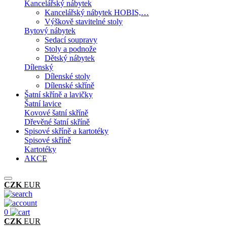
Kancelářský nábytek
Kancelářský nábytek HOBIS,…
Výškově stavitelné stoly
Bytový nábytek
Sedací soupravy
Stoly a podnože
Dětský nábytek
Dílenský
Dílenské stoly
Dílenské skříně
Šatní skříně a lavičky
Šatní lavice
Kovové šatní skříně
Dřevěné šatní skříně
Spisové skříně a kartotéky
Spisové skříně
Kartotéky
AKCE
CZK
EUR
0
CZK
EUR