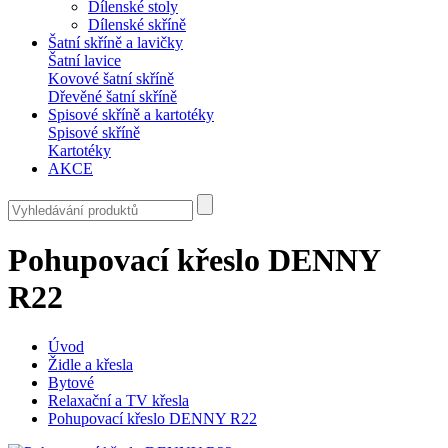
Dílenské stoly
Dílenské skříně
Šatní skříně a lavičky
Šatní lavice
Kovové šatní skříně
Dřevěné šatní skříně
Spisové skříně a kartotéky
Spisové skříně
Kartotéky
AKCE
Pohupovací křeslo DENNY
R22
Úvod
Židle a křesla
Bytové
Relaxační a TV křesla
Pohupovací křeslo DENNY R22