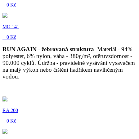
+ 0 Kč
MO 141
+ 0 Kč
RUN AGAIN - žebrovaná struktura
Materiál - 94%
polyester, 6% nylon, váha - 380g/m², otěruvzdornost -
90.000 cyklů. Údržba - pravidelné vysávání vysavačem
na malý výkon nebo čištění hadříkem navlhčeným
vodou.
RA 200
+ 0 Kč