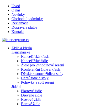
Úvod
O nás
Novinky
Obchodní podmínky
Reklamace
Doprava a platba
Kontakt
Židle a křesla
Kancelářské
Kancelářská křesla
Kancelářské židle
Židle pro 24hodinové sezení
Konferenční židle a křesla
Dětské rostoucí židle a stoly
Herní židle a stoly
Pohovky a soft sezení
Jídelní
Plastové židle
Dřevěné židle
Kovové židle
Barové židle