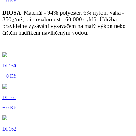
+ 0 Kč
DIOSA
Materiál - 94% polyester, 6% nylon, váha -
350g/m², otěruvzdornost - 60.000 cyklů. Údržba -
pravidelné vysávání vysavačem na malý výkon nebo
čištění hadříkem navlhčeným vodou.
DI 160
+ 0 Kč
DI 161
+ 0 Kč
DI 162