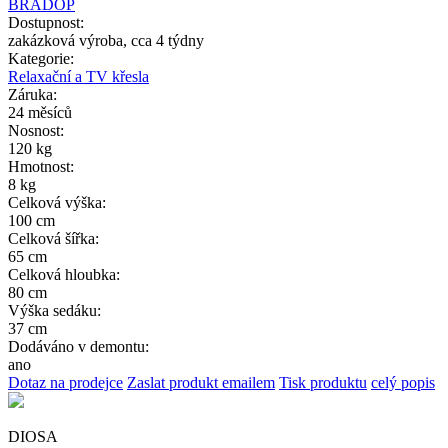
BRADOP
Dostupnost:
zakázková výroba, cca 4 týdny
Kategorie:
Relaxační a TV křesla
Záruka:
24 měsíců
Nosnost:
120 kg
Hmotnost:
8 kg
Celková výška:
100 cm
Celková šířka:
65 cm
Celková hloubka:
80 cm
Výška sedáku:
37 cm
Dodáváno v demontu:
ano
Dotaz na prodejce
Zaslat produkt emailem
Tisk produktu
celý popis
DIOSA