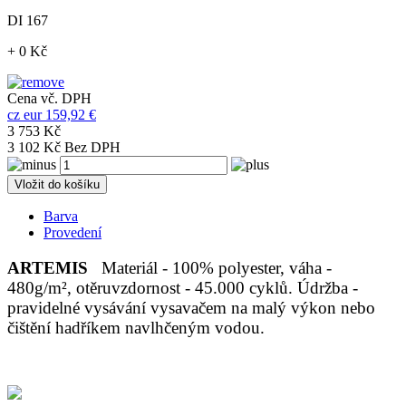
DI 167
+ 0 Kč
Cena vč. DPH
cz
eur
159,92 €
3 753 Kč
3 102 Kč Bez DPH
Vložit do košíku
Barva
Provedení
ARTEMIS
Materiál - 100% polyester, váha -
480g/m², otěruvzdornost - 45.000 cyklů. Údržba -
pravidelné vysávání vysavačem na malý výkon nebo
čištění hadříkem navlhčeným vodou.