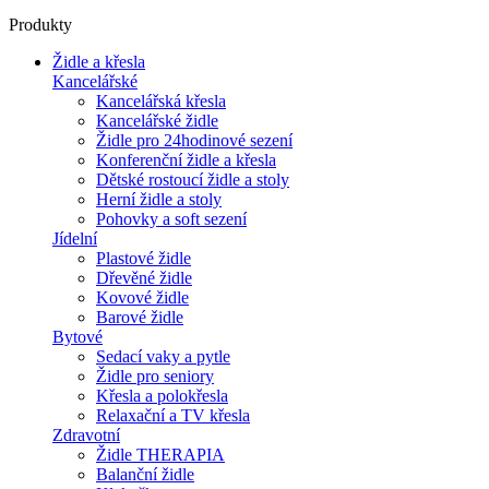
Produkty
Židle a křesla
Kancelářské
Kancelářská křesla
Kancelářské židle
Židle pro 24hodinové sezení
Konferenční židle a křesla
Dětské rostoucí židle a stoly
Herní židle a stoly
Pohovky a soft sezení
Jídelní
Plastové židle
Dřevěné židle
Kovové židle
Barové židle
Bytové
Sedací vaky a pytle
Židle pro seniory
Křesla a polokřesla
Relaxační a TV křesla
Zdravotní
Židle THERAPIA
Balanční židle