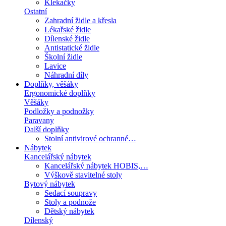
Klekačky
Ostatní
Zahradní židle a křesla
Lékařské židle
Dílenské židle
Antistatické židle
Školní židle
Lavice
Náhradní díly
Doplňky, věšáky
Ergonomické doplňky
Věšáky
Podložky a podnožky
Paravany
Další doplňky
Stolní antivirové ochranné…
Nábytek
Kancelářský nábytek
Kancelářský nábytek HOBIS,…
Výškově stavitelné stoly
Bytový nábytek
Sedací soupravy
Stoly a podnože
Dětský nábytek
Dílenský