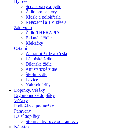
Bytové
Sedací vaky a pytle
Židle pro seniory
Křesla a polokřesla
Relaxační a TV křesla
Zdravotní
Židle THERAPIA
Balanční židle
Klekačky
Ostatní
Zahradní židle a křesla
Lékařské židle
Dílenské židle
Antistatické židle
Školní židle
Lavice
Náhradní díly
Doplňky, věšáky
Ergonomické doplňky
Věšáky
Podložky a podnožky
Paravany
Další doplňky
Stolní antivirové ochranné…
Nábytek