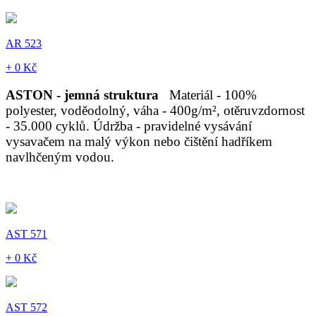
AR 523
+ 0 Kč
ASTON - jemná struktura
Materiál - 100%
polyester, voděodolný, váha - 400g/m², otěruvzdornost
- 35.000 cyklů. Údržba - pravidelné vysávání
vysavačem na malý výkon nebo čištění hadříkem
navlhčeným vodou.
AST 571
+ 0 Kč
AST 572