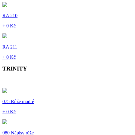
RA 210
+ 0 Kč
RA 211
+ 0 Kč
TRINITY
075 Růže modré
+ 0 Kč
080 Nápisy růže