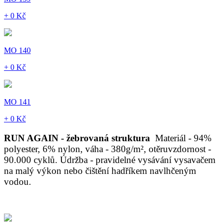
+ 0 Kč
MO 140
+ 0 Kč
MO 141
+ 0 Kč
RUN AGAIN - žebrovaná struktura
Materiál - 94%
polyester, 6% nylon, váha - 380g/m², otěruvzdornost -
90.000 cyklů. Údržba - pravidelné vysávání vysavačem
na malý výkon nebo čištění hadříkem navlhčeným
vodou.