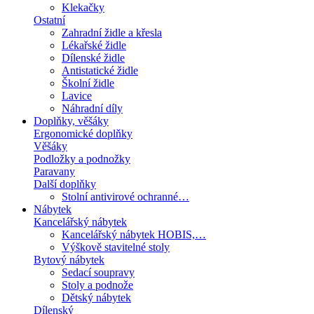
Klekačky
Ostatní
Zahradní židle a křesla
Lékařské židle
Dílenské židle
Antistatické židle
Školní židle
Lavice
Náhradní díly
Doplňky, věšáky
Ergonomické doplňky
Věšáky
Podložky a podnožky
Paravany
Další doplňky
Stolní antivirové ochranné…
Nábytek
Kancelářský nábytek
Kancelářský nábytek HOBIS,…
Výškově stavitelné stoly
Bytový nábytek
Sedací soupravy
Stoly a podnože
Dětský nábytek
Dílenský