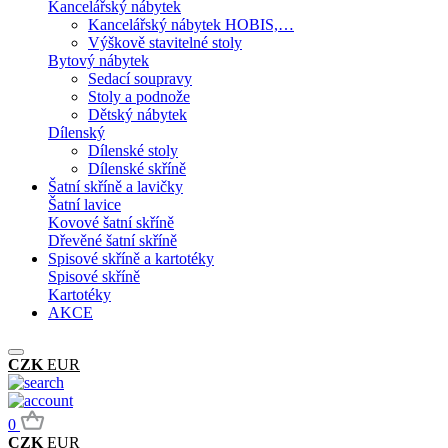
Kancelářský nábytek
Kancelářský nábytek HOBIS,…
Výškově stavitelné stoly
Bytový nábytek
Sedací soupravy
Stoly a podnože
Dětský nábytek
Dílenský
Dílenské stoly
Dílenské skříně
Šatní skříně a lavičky
Šatní lavice
Kovové šatní skříně
Dřevěné šatní skříně
Spisové skříně a kartotéky
Spisové skříně
Kartotéky
AKCE
CZK
EUR
0
CZK
EUR