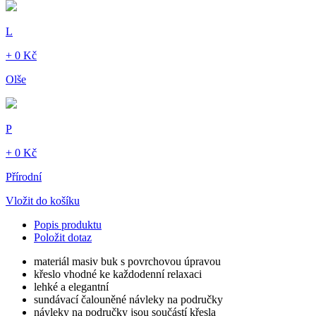
L
+ 0 Kč
Olše
P
+ 0 Kč
Přírodní
Vložit do košíku
Popis produktu
Položit dotaz
materiál masiv buk s povrchovou úpravou
křeslo vhodné ke každodenní relaxaci
lehké a elegantní
sundávací čalouněné návleky na područky
návleky na područky jsou součástí křesla