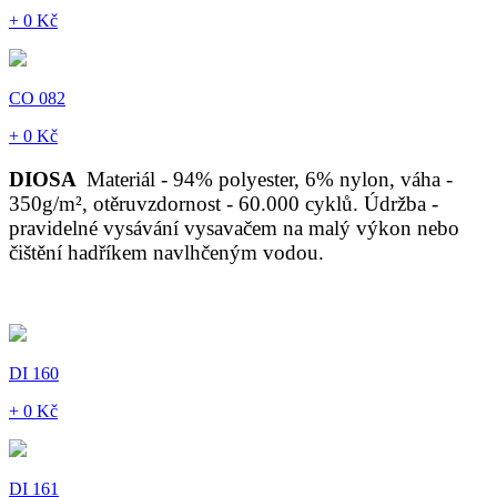
+ 0 Kč
CO 082
+ 0 Kč
DIOSA
Materiál - 94% polyester, 6% nylon, váha -
350g/m², otěruvzdornost - 60.000 cyklů. Údržba -
pravidelné vysávání vysavačem na malý výkon nebo
čištění hadříkem navlhčeným vodou.
DI 160
+ 0 Kč
DI 161