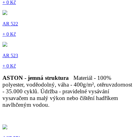
+ 0 Kč
AR 522
+ 0 Kč
AR 523
+ 0 Kč
ASTON - jemná struktura
Materiál - 100%
polyester, voděodolný, váha - 400g/m², otěruvzdornost
- 35.000 cyklů. Údržba - pravidelné vysávání
vysavačem na malý výkon nebo čištění hadříkem
navlhčeným vodou.