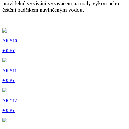
pravidelné vysávání vysavačem na malý výkon nebo
čištění hadříkem navlhčeným vodou.
AR 510
+ 0 Kč
AR 511
+ 0 Kč
AR 512
+ 0 Kč