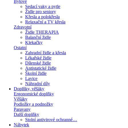
Bytové
Sedací vaky a pytle
Židle pro seniory
Křesla a polokřesla
Relaxační a TV křesla
Zdravotní
Židle THERAPIA
Balanční židle
Klekačky
Ostatní
Zahradní židle a křesla
Lékařské židle
Dílenské židle
Antistatické židle
Školní židle
Lavice
Náhradní díly
Doplňky, věšáky
Ergonomické doplňky
Věšáky
Podložky a podnožky
Paravany
Další doplňky
Stolní antivirové ochranné…
Nábytek