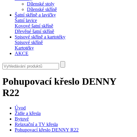
Dílenské stoly
Dílenské skříně
Šatní skříně a lavičky
Šatní lavice
Kovové šatní skříně
Dřevěné šatní skříně
Spisové skříně a kartotéky
Spisové skříně
Kartotéky
AKCE
Pohupovací křeslo DENNY
R22
Úvod
Židle a křesla
Bytové
Relaxační a TV křesla
Pohupovací křeslo DENNY R22