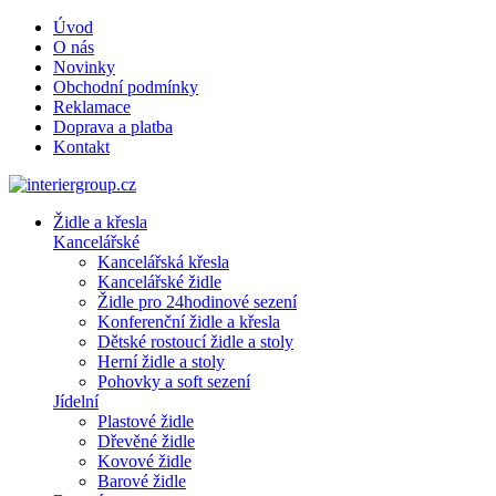
Úvod
O nás
Novinky
Obchodní podmínky
Reklamace
Doprava a platba
Kontakt
Židle a křesla
Kancelářské
Kancelářská křesla
Kancelářské židle
Židle pro 24hodinové sezení
Konferenční židle a křesla
Dětské rostoucí židle a stoly
Herní židle a stoly
Pohovky a soft sezení
Jídelní
Plastové židle
Dřevěné židle
Kovové židle
Barové židle