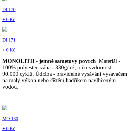
DI 170
+ 0 Kč
DI 171
+ 0 Kč
MONOLITH - jemně sametový povrch
Materiál -
100% polyester, váha - 330g/m², otěruvzdornost -
90.000 cyklů. Údržba - pravidelné vysávání vysavačem
na malý výkon nebo čištění hadříkem navlhčeným
vodou.
MO 130
+ 0 Kč