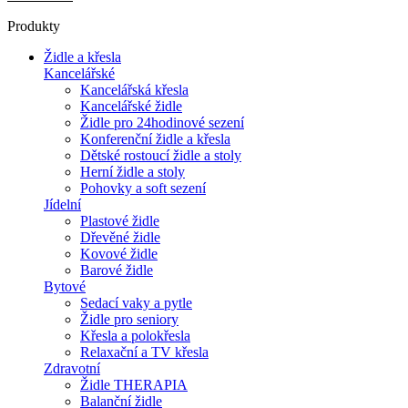
Produkty
Židle a křesla
Kancelářské
Kancelářská křesla
Kancelářské židle
Židle pro 24hodinové sezení
Konferenční židle a křesla
Dětské rostoucí židle a stoly
Herní židle a stoly
Pohovky a soft sezení
Jídelní
Plastové židle
Dřevěné židle
Kovové židle
Barové židle
Bytové
Sedací vaky a pytle
Židle pro seniory
Křesla a polokřesla
Relaxační a TV křesla
Zdravotní
Židle THERAPIA
Balanční židle