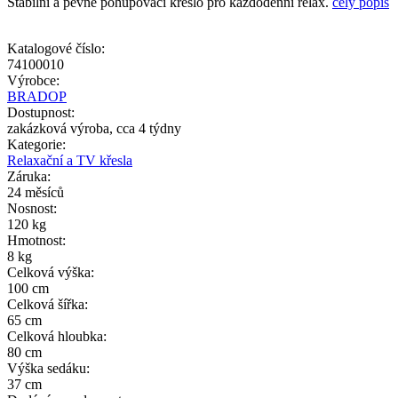
Stabilní a pevné pohupovací křeslo pro každodenní relax.
celý popis
Katalogové číslo:
74100010
Výrobce:
BRADOP
Dostupnost:
zakázková výroba, cca 4 týdny
Kategorie:
Relaxační a TV křesla
Záruka:
24 měsíců
Nosnost:
120 kg
Hmotnost:
8 kg
Celková výška:
100 cm
Celková šířka:
65 cm
Celková hloubka:
80 cm
Výška sedáku:
37 cm