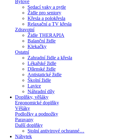
Bytové
Sedací vaky a pytle
Židle pro seniory
Křesla a polokřesla
Relaxační a TV křesla
Zdravotní
Židle THERAPIA
Balanční židle
Klekačky
Ostatní
Zahradní židle a křesla
Lékařské židle
Dílenské židle
Antistatické židle
Školní židle
Lavice
Náhradní díly
Doplňky, věšáky
Ergonomické doplňky
Věšáky
Podložky a podnožky
Paravany
Další doplňky
Stolní antivirové ochranné…
Nábytek