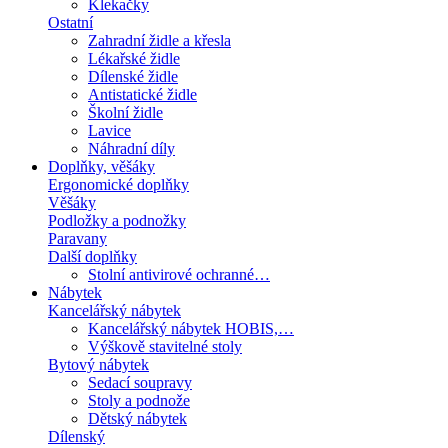
Klekačky
Ostatní
Zahradní židle a křesla
Lékařské židle
Dílenské židle
Antistatické židle
Školní židle
Lavice
Náhradní díly
Doplňky, věšáky
Ergonomické doplňky
Věšáky
Podložky a podnožky
Paravany
Další doplňky
Stolní antivirové ochranné…
Nábytek
Kancelářský nábytek
Kancelářský nábytek HOBIS,…
Výškově stavitelné stoly
Bytový nábytek
Sedací soupravy
Stoly a podnože
Dětský nábytek
Dílenský