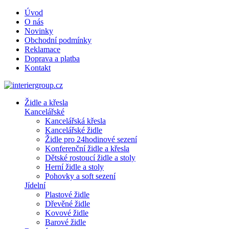
Úvod
O nás
Novinky
Obchodní podmínky
Reklamace
Doprava a platba
Kontakt
Židle a křesla
Kancelářské
Kancelářská křesla
Kancelářské židle
Židle pro 24hodinové sezení
Konferenční židle a křesla
Dětské rostoucí židle a stoly
Herní židle a stoly
Pohovky a soft sezení
Jídelní
Plastové židle
Dřevěné židle
Kovové židle
Barové židle