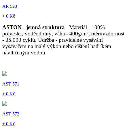
AR 523
+ 0 Kč
ASTON - jemná struktura
Materiál - 100%
polyester, voděodolný, váha - 400g/m², otěruvzdornost
- 35.000 cyklů. Údržba - pravidelné vysávání
vysavačem na malý výkon nebo čištění hadříkem
navlhčeným vodou.
AST 571
+ 0 Kč
AST 572
+ 0 Kč