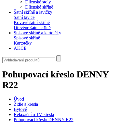
Dílenské stoly
Dílenské skříně
Šatní skříně a lavičky
Šatní lavice
Kovové šatní skříně
Dřevěné šatní skříně
Spisové skříně a kartotéky
Spisové skříně
Kartotéky
AKCE
Pohupovací křeslo DENNY
R22
Úvod
Židle a křesla
Bytové
Relaxační a TV křesla
Pohupovací křeslo DENNY R22