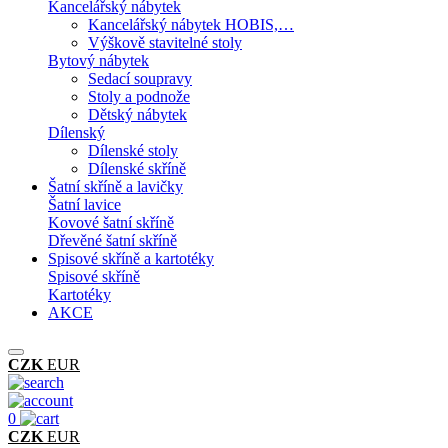
Kancelářský nábytek
Kancelářský nábytek HOBIS,…
Výškově stavitelné stoly
Bytový nábytek
Sedací soupravy
Stoly a podnože
Dětský nábytek
Dílenský
Dílenské stoly
Dílenské skříně
Šatní skříně a lavičky
Šatní lavice
Kovové šatní skříně
Dřevěné šatní skříně
Spisové skříně a kartotéky
Spisové skříně
Kartotéky
AKCE
CZK
EUR
0
CZK
EUR