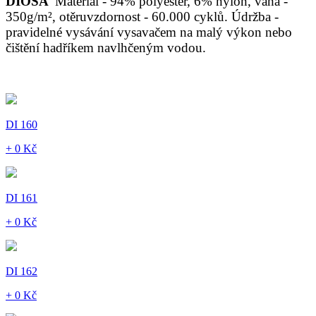
DIOSA
Materiál - 94% polyester, 6% nylon, váha -
350g/m², otěruvzdornost - 60.000 cyklů. Údržba -
pravidelné vysávání vysavačem na malý výkon nebo
čištění hadříkem navlhčeným vodou.
DI 160
+ 0 Kč
DI 161
+ 0 Kč
DI 162
+ 0 Kč