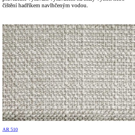
čištění hadříkem navlhčeným vodou.
AR 510