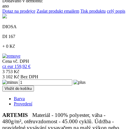
Dodáváno v demontu:
ano
Dotaz na prodejce
Zaslat produkt emailem
Tisk produktu
celý popis
DIOSA
DI 167
+ 0 Kč
Cena vč. DPH
cz
eur
159,92 €
3 753 Kč
3 102 Kč Bez DPH
Vložit do košíku
Barva
Provedení
ARTEMIS
Materiál - 100% polyester, váha -
480g/m², otěruvzdornost - 45.000 cyklů. Údržba -
pravidelné vysávání vysavačem na malý výkon nebo