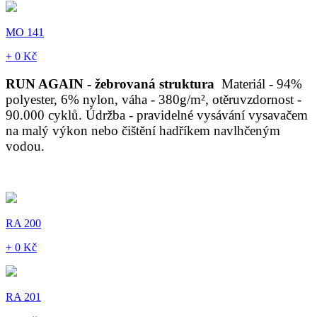
MO 141
+ 0 Kč
RUN AGAIN - žebrovaná struktura
Materiál - 94%
polyester, 6% nylon, váha - 380g/m², otěruvzdornost -
90.000 cyklů. Údržba - pravidelné vysávání vysavačem
na malý výkon nebo čištění hadříkem navlhčeným
vodou.
RA 200
+ 0 Kč
RA 201