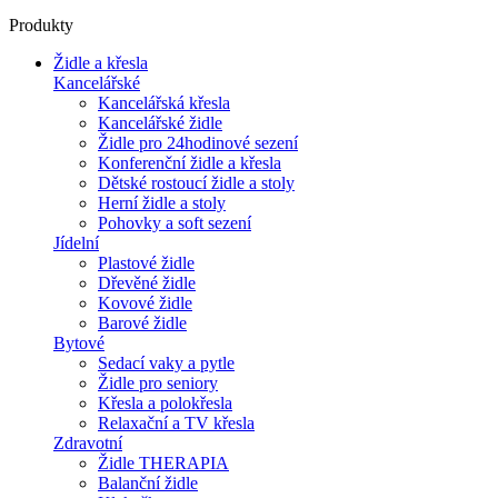
Produkty
Židle a křesla
Kancelářské
Kancelářská křesla
Kancelářské židle
Židle pro 24hodinové sezení
Konferenční židle a křesla
Dětské rostoucí židle a stoly
Herní židle a stoly
Pohovky a soft sezení
Jídelní
Plastové židle
Dřevěné židle
Kovové židle
Barové židle
Bytové
Sedací vaky a pytle
Židle pro seniory
Křesla a polokřesla
Relaxační a TV křesla
Zdravotní
Židle THERAPIA
Balanční židle