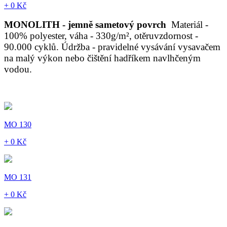
+ 0 Kč
MONOLITH - jemně sametový povrch
Materiál -
100% polyester, váha - 330g/m², otěruvzdornost -
90.000 cyklů. Údržba - pravidelné vysávání vysavačem
na malý výkon nebo čištění hadříkem navlhčeným
vodou.
MO 130
+ 0 Kč
MO 131
+ 0 Kč