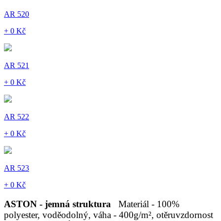
AR 520
+ 0 Kč
AR 521
+ 0 Kč
AR 522
+ 0 Kč
AR 523
+ 0 Kč
ASTON - jemná struktura
Materiál - 100%
polyester, voděodolný, váha - 400g/m², otěruvzdornost