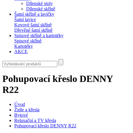
Dílenské stoly
Dílenské skříně
Šatní skříně a lavičky
Šatní lavice
Kovové šatní skříně
Dřevěné šatní skříně
Spisové skříně a kartotéky
Spisové skříně
Kartotéky
AKCE
Pohupovací křeslo DENNY
R22
Úvod
Židle a křesla
Bytové
Relaxační a TV křesla
Pohupovací křeslo DENNY R22