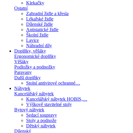
Klekačky
Ostatní
Zahradní židle a křesla
Lékařské židle
Dílenské židle
Antistatické židle
Školní židle
Lavice
Náhradní díly
Doplňky, věšáky
Ergonomické doplňky
Věšáky
Podložky a podnožky
Paravany
Další doplňky
Stolní antivirové ochranné…
Nábytek
Kancelářský nábytek
Kancelářský nábytek HOBIS,…
Výškově stavitelné stoly
Bytový nábytek
Sedací soupravy
Stoly a podnože
Dětský nábytek
Dílenský