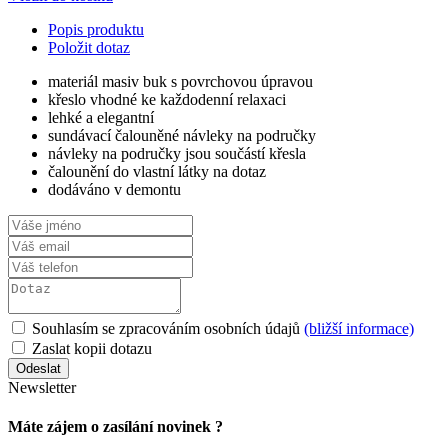
Popis produktu
Položit dotaz
materiál masiv buk s povrchovou úpravou
křeslo vhodné ke každodenní relaxaci
lehké a elegantní
sundávací čalouněné návleky na područky
návleky na područky jsou součástí křesla
čalounění do vlastní látky na dotaz
dodáváno v demontu
Souhlasím se zpracováním osobních údajů
(bližší informace)
Zaslat kopii dotazu
Newsletter
Máte zájem o zasílání novinek ?