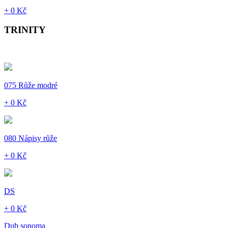
+ 0 Kč
TRINITY
075 Růže modré
+ 0 Kč
080 Nápisy růže
+ 0 Kč
DS
+ 0 Kč
Dub sonoma