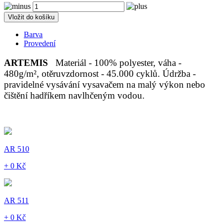
Vložit do košíku
Barva
Provedení
ARTEMIS
Materiál - 100% polyester, váha -
480g/m², otěruvzdornost - 45.000 cyklů. Údržba -
pravidelné vysávání vysavačem na malý výkon nebo
čištění hadříkem navlhčeným vodou.
AR 510
+ 0 Kč
AR 511
+ 0 Kč