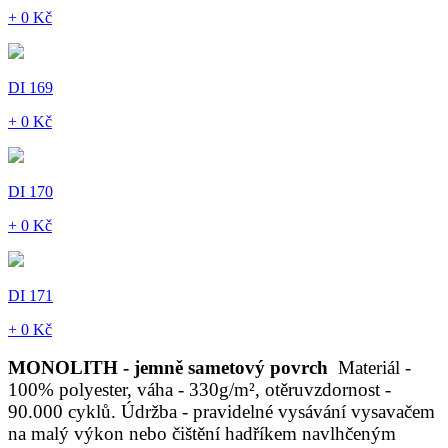
+ 0 Kč
DI 169
+ 0 Kč
DI 170
+ 0 Kč
DI 171
+ 0 Kč
MONOLITH - jemně sametový povrch
Materiál -
100% polyester, váha - 330g/m², otěruvzdornost -
90.000 cyklů. Údržba - pravidelné vysávání vysavačem
na malý výkon nebo čištění hadříkem navlhčeným