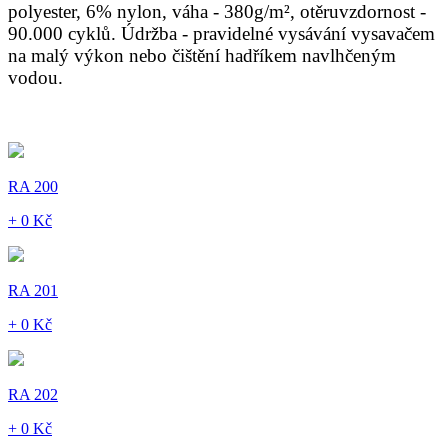
polyester, 6% nylon, váha - 380g/m², otěruvzdornost -
90.000 cyklů. Údržba - pravidelné vysávání vysavačem
na malý výkon nebo čištění hadříkem navlhčeným
vodou.
RA 200
+ 0 Kč
RA 201
+ 0 Kč
RA 202
+ 0 Kč