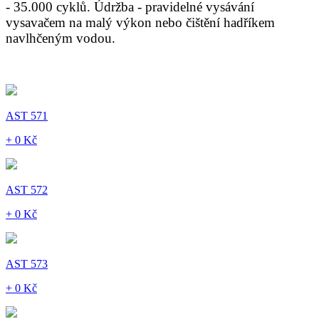
- 35.000 cyklů. Údržba - pravidelné vysávání
vysavačem na malý výkon nebo čištění hadříkem
navlhčeným vodou.
AST 571
+ 0 Kč
AST 572
+ 0 Kč
AST 573
+ 0 Kč