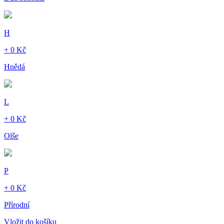
H
+ 0 Kč
Hnědá
L
+ 0 Kč
Olše
P
+ 0 Kč
Přírodní
Vložit do košíku