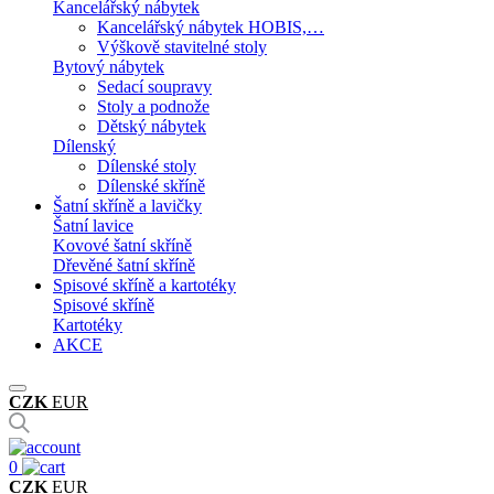
Kancelářský nábytek
Kancelářský nábytek HOBIS,…
Výškově stavitelné stoly
Bytový nábytek
Sedací soupravy
Stoly a podnože
Dětský nábytek
Dílenský
Dílenské stoly
Dílenské skříně
Šatní skříně a lavičky
Šatní lavice
Kovové šatní skříně
Dřevěné šatní skříně
Spisové skříně a kartotéky
Spisové skříně
Kartotéky
AKCE
CZK
EUR
0
CZK
EUR