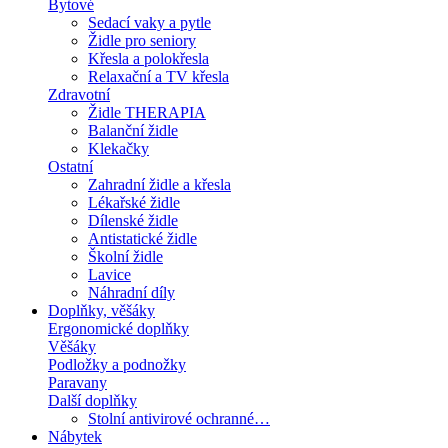
Bytové
Sedací vaky a pytle
Židle pro seniory
Křesla a polokřesla
Relaxační a TV křesla
Zdravotní
Židle THERAPIA
Balanční židle
Klekačky
Ostatní
Zahradní židle a křesla
Lékařské židle
Dílenské židle
Antistatické židle
Školní židle
Lavice
Náhradní díly
Doplňky, věšáky
Ergonomické doplňky
Věšáky
Podložky a podnožky
Paravany
Další doplňky
Stolní antivirové ochranné…
Nábytek