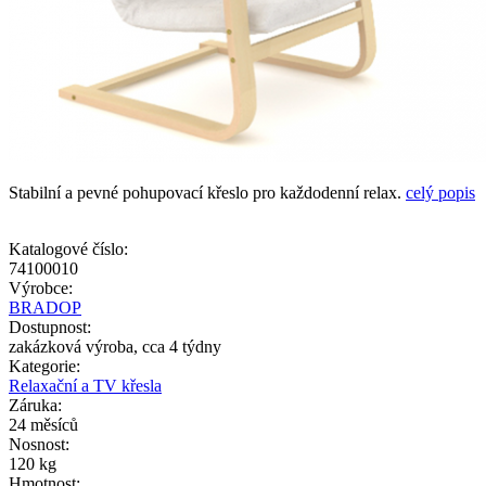
Stabilní a pevné pohupovací křeslo pro každodenní relax.
celý popis
Katalogové číslo:
74100010
Výrobce:
BRADOP
Dostupnost:
zakázková výroba, cca 4 týdny
Kategorie:
Relaxační a TV křesla
Záruka:
24 měsíců
Nosnost:
120 kg
Hmotnost: