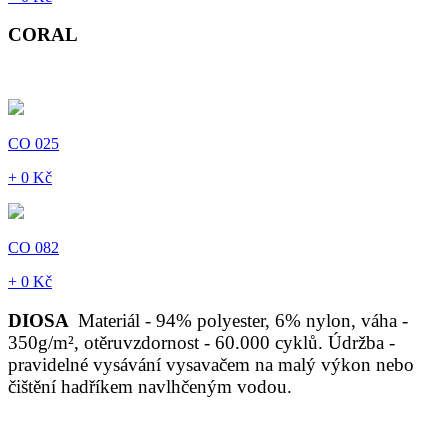
CORAL
CO 025
+ 0 Kč
CO 082
+ 0 Kč
DIOSA
Materiál - 94% polyester, 6% nylon, váha -
350g/m², otěruvzdornost - 60.000 cyklů. Údržba -
pravidelné vysávání vysavačem na malý výkon nebo
čištění hadříkem navlhčeným vodou.