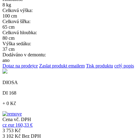
8 kg
Celková výška:
100 cm
Celková šířka:
65 cm
Celková hloubka:
80 cm
Výška sedáku:
37 cm
Dodáváno v demontu:
ano
Dotaz na prodejce
Zaslat produkt emailem
Tisk produktu
celý popis
DIOSA
DI 168
+ 0 Kč
Cena vč. DPH
cz
eur
160,33 €
3 753 Kč
3 102 Kč Bez DPH