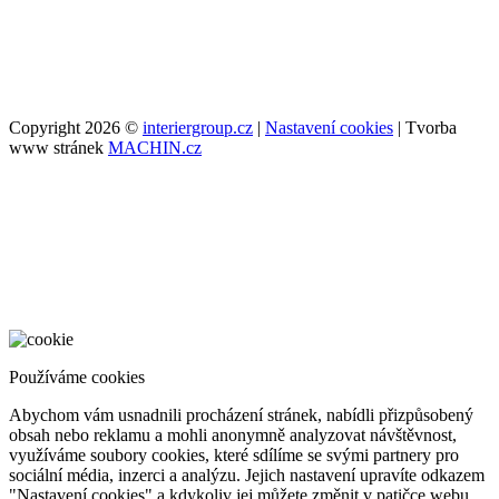
Copyright 2026 ©
interiergroup.cz
|
Nastavení cookies
| Tvorba
www stránek
MACHIN.cz
Používáme cookies
Abychom vám usnadnili procházení stránek, nabídli přizpůsobený
obsah nebo reklamu a mohli anonymně analyzovat návštěvnost,
využíváme soubory cookies, které sdílíme se svými partnery pro
sociální média, inzerci a analýzu. Jejich nastavení upravíte odkazem
"Nastavení cookies" a kdykoliv jej můžete změnit v patičce webu.