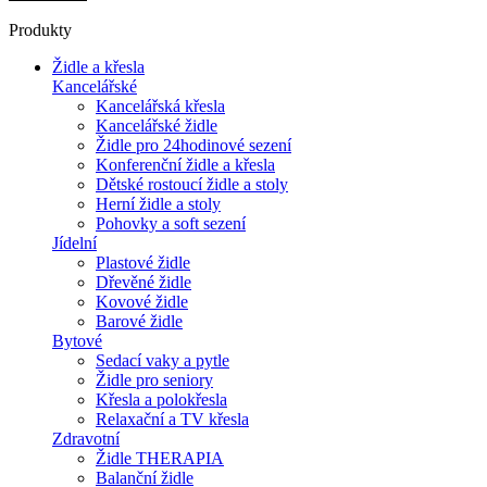
Produkty
Židle a křesla
Kancelářské
Kancelářská křesla
Kancelářské židle
Židle pro 24hodinové sezení
Konferenční židle a křesla
Dětské rostoucí židle a stoly
Herní židle a stoly
Pohovky a soft sezení
Jídelní
Plastové židle
Dřevěné židle
Kovové židle
Barové židle
Bytové
Sedací vaky a pytle
Židle pro seniory
Křesla a polokřesla
Relaxační a TV křesla
Zdravotní
Židle THERAPIA
Balanční židle