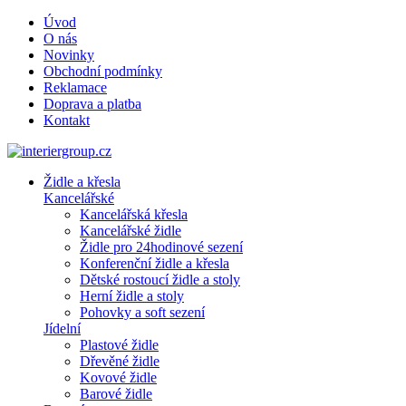
Úvod
O nás
Novinky
Obchodní podmínky
Reklamace
Doprava a platba
Kontakt
Židle a křesla
Kancelářské
Kancelářská křesla
Kancelářské židle
Židle pro 24hodinové sezení
Konferenční židle a křesla
Dětské rostoucí židle a stoly
Herní židle a stoly
Pohovky a soft sezení
Jídelní
Plastové židle
Dřevěné židle
Kovové židle
Barové židle