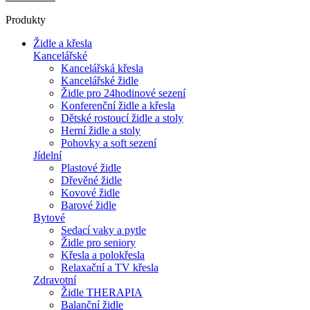
Produkty
Židle a křesla
Kancelářské
Kancelářská křesla
Kancelářské židle
Židle pro 24hodinové sezení
Konferenční židle a křesla
Dětské rostoucí židle a stoly
Herní židle a stoly
Pohovky a soft sezení
Jídelní
Plastové židle
Dřevěné židle
Kovové židle
Barové židle
Bytové
Sedací vaky a pytle
Židle pro seniory
Křesla a polokřesla
Relaxační a TV křesla
Zdravotní
Židle THERAPIA
Balanční židle