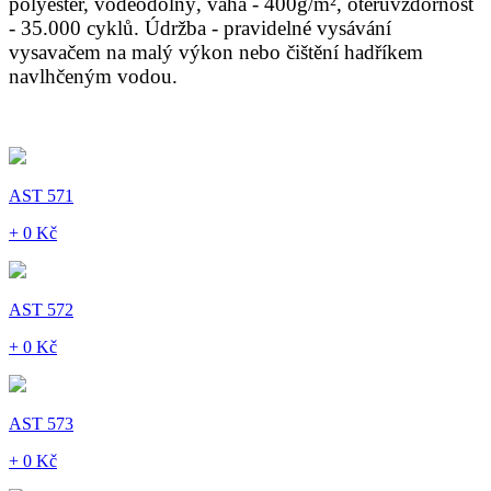
polyester, voděodolný, váha - 400g/m², otěruvzdornost
- 35.000 cyklů. Údržba - pravidelné vysávání
vysavačem na malý výkon nebo čištění hadříkem
navlhčeným vodou.
AST 571
+ 0 Kč
AST 572
+ 0 Kč
AST 573
+ 0 Kč