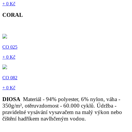
+ 0 Kč
CORAL
CO 025
+ 0 Kč
CO 082
+ 0 Kč
DIOSA
Materiál - 94% polyester, 6% nylon, váha -
350g/m², otěruvzdornost - 60.000 cyklů. Údržba -
pravidelné vysávání vysavačem na malý výkon nebo
čištění hadříkem navlhčeným vodou.