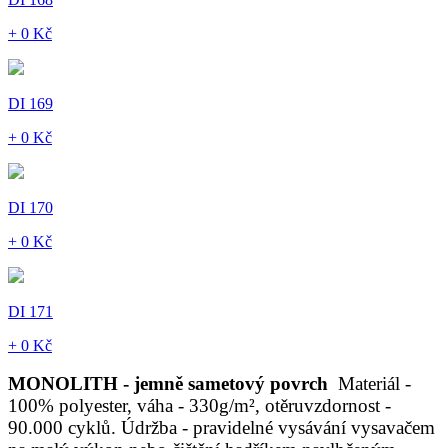
+ 0 Kč
DI 169
+ 0 Kč
DI 170
+ 0 Kč
DI 171
+ 0 Kč
MONOLITH - jemně sametový povrch
Materiál -
100% polyester, váha - 330g/m², otěruvzdornost -
90.000 cyklů. Údržba - pravidelné vysávání vysavačem