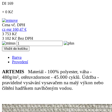
DI 169
+ 0 Kč
Cena vč. DPH
cz
eur
160,47 €
3 753 Kč
3 102 Kč Bez DPH
Vložit do košíku
Barva
Provedení
ARTEMIS
Materiál - 100% polyester, váha -
480g/m², otěruvzdornost - 45.000 cyklů. Údržba -
pravidelné vysávání vysavačem na malý výkon nebo
čištění hadříkem navlhčeným vodou.