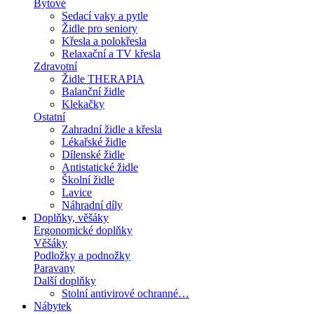
Bytové
Sedací vaky a pytle
Židle pro seniory
Křesla a polokřesla
Relaxační a TV křesla
Zdravotní
Židle THERAPIA
Balanční židle
Klekačky
Ostatní
Zahradní židle a křesla
Lékařské židle
Dílenské židle
Antistatické židle
Školní židle
Lavice
Náhradní díly
Doplňky, věšáky
Ergonomické doplňky
Věšáky
Podložky a podnožky
Paravany
Další doplňky
Stolní antivirové ochranné…
Nábytek