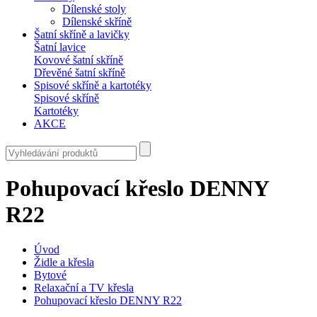
Dílenské stoly
Dílenské skříně
Šatní skříně a lavičky
Šatní lavice
Kovové šatní skříně
Dřevěné šatní skříně
Spisové skříně a kartotéky
Spisové skříně
Kartotéky
AKCE
Pohupovací křeslo DENNY
R22
Úvod
Židle a křesla
Bytové
Relaxační a TV křesla
Pohupovací křeslo DENNY R22