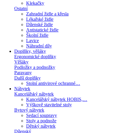
Klekačky
Ostatní
Zahradní židle a křesla
Lékařské židle
Dílenské židle
Antistatické židle
Školní židle
Lavice
Náhradní díly
Doplňky, věšáky
Ergonomické doplňky
Věšáky
Podložky a podnožky
Paravany
Další doplňky
Stolní antivirové ochranné…
Nábytek
Kancelářský nábytek
Kancelářský nábytek HOBIS,…
Výškově stavitelné stoly
Bytový nábytek
Sedací soupravy
Stoly a podnože
Dětský nábytek
Dílenský