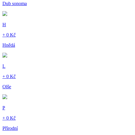
Dub sonoma
H
+ 0 Kč
Hnědá
L
+ 0 Kč
Olše
P
+ 0 Kč
Přírodní