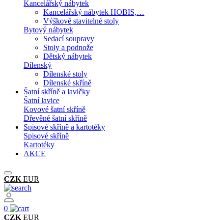
Kancelářský nábytek
Kancelářský nábytek HOBIS,…
Výškově stavitelné stoly
Bytový nábytek
Sedací soupravy
Stoly a podnože
Dětský nábytek
Dílenský
Dílenské stoly
Dílenské skříně
Šatní skříně a lavičky
Šatní lavice
Kovové šatní skříně
Dřevěné šatní skříně
Spisové skříně a kartotéky
Spisové skříně
Kartotéky
AKCE
CZK
EUR
0
CZK
EUR