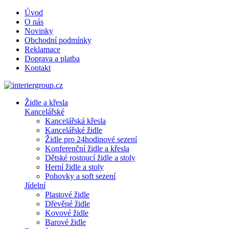
Úvod
O nás
Novinky
Obchodní podmínky
Reklamace
Doprava a platba
Kontakt
Židle a křesla
Kancelářské
Kancelářská křesla
Kancelářské židle
Židle pro 24hodinové sezení
Konferenční židle a křesla
Dětské rostoucí židle a stoly
Herní židle a stoly
Pohovky a soft sezení
Jídelní
Plastové židle
Dřevěné židle
Kovové židle
Barové židle