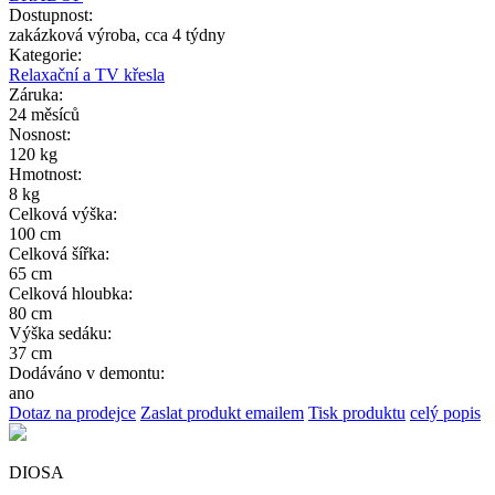
Dostupnost:
zakázková výroba, cca 4 týdny
Kategorie:
Relaxační a TV křesla
Záruka:
24 měsíců
Nosnost:
120 kg
Hmotnost:
8 kg
Celková výška:
100 cm
Celková šířka:
65 cm
Celková hloubka:
80 cm
Výška sedáku:
37 cm
Dodáváno v demontu:
ano
Dotaz na prodejce
Zaslat produkt emailem
Tisk produktu
celý popis
DIOSA