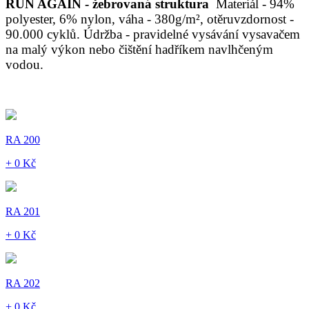
RUN AGAIN - žebrovaná struktura
Materiál - 94%
polyester, 6% nylon, váha - 380g/m², otěruvzdornost -
90.000 cyklů. Údržba - pravidelné vysávání vysavačem
na malý výkon nebo čištění hadříkem navlhčeným
vodou.
RA 200
+ 0 Kč
RA 201
+ 0 Kč
RA 202
+ 0 Kč