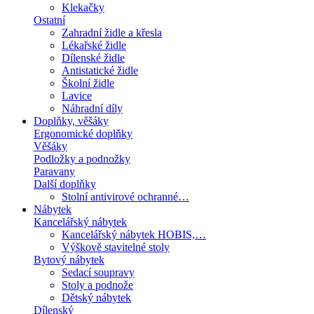
Klekačky
Ostatní
Zahradní židle a křesla
Lékařské židle
Dílenské židle
Antistatické židle
Školní židle
Lavice
Náhradní díly
Doplňky, věšáky
Ergonomické doplňky
Věšáky
Podložky a podnožky
Paravany
Další doplňky
Stolní antivirové ochranné…
Nábytek
Kancelářský nábytek
Kancelářský nábytek HOBIS,…
Výškově stavitelné stoly
Bytový nábytek
Sedací soupravy
Stoly a podnože
Dětský nábytek
Dílenský