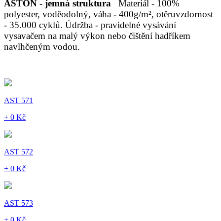
ASTON - jemná struktura
Materiál - 100%
polyester, voděodolný, váha - 400g/m², otěruvzdornost
- 35.000 cyklů. Údržba - pravidelné vysávání
vysavačem na malý výkon nebo čištění hadříkem
navlhčeným vodou.
AST 571
+ 0 Kč
AST 572
+ 0 Kč
AST 573
+ 0 Kč