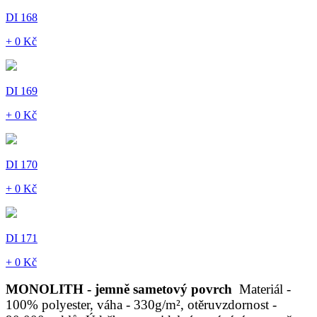
DI 168
+ 0 Kč
DI 169
+ 0 Kč
DI 170
+ 0 Kč
DI 171
+ 0 Kč
MONOLITH - jemně sametový povrch
Materiál -
100% polyester, váha - 330g/m², otěruvzdornost -