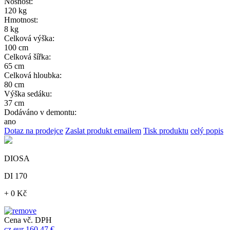
Nosnost:
120 kg
Hmotnost:
8 kg
Celková výška:
100 cm
Celková šířka:
65 cm
Celková hloubka:
80 cm
Výška sedáku:
37 cm
Dodáváno v demontu:
ano
Dotaz na prodejce
Zaslat produkt emailem
Tisk produktu
celý popis
DIOSA
DI 170
+ 0 Kč
Cena vč. DPH
cz
eur
160,47 €