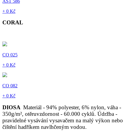
AST 586
+ 0 Kč
CORAL
CO 025
+ 0 Kč
CO 082
+ 0 Kč
DIOSA
Materiál - 94% polyester, 6% nylon, váha -
350g/m², otěruvzdornost - 60.000 cyklů. Údržba -
pravidelné vysávání vysavačem na malý výkon nebo
čištění hadříkem navlhčeným vodou.