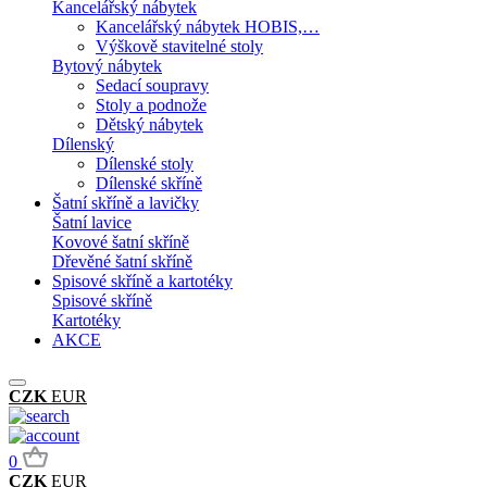
Kancelářský nábytek
Kancelářský nábytek HOBIS,…
Výškově stavitelné stoly
Bytový nábytek
Sedací soupravy
Stoly a podnože
Dětský nábytek
Dílenský
Dílenské stoly
Dílenské skříně
Šatní skříně a lavičky
Šatní lavice
Kovové šatní skříně
Dřevěné šatní skříně
Spisové skříně a kartotéky
Spisové skříně
Kartotéky
AKCE
CZK
EUR
0
CZK
EUR