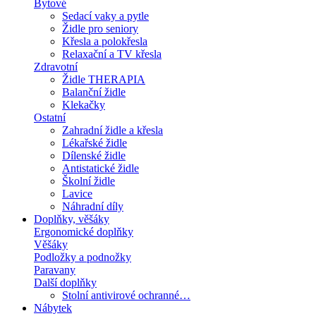
Bytové
Sedací vaky a pytle
Židle pro seniory
Křesla a polokřesla
Relaxační a TV křesla
Zdravotní
Židle THERAPIA
Balanční židle
Klekačky
Ostatní
Zahradní židle a křesla
Lékařské židle
Dílenské židle
Antistatické židle
Školní židle
Lavice
Náhradní díly
Doplňky, věšáky
Ergonomické doplňky
Věšáky
Podložky a podnožky
Paravany
Další doplňky
Stolní antivirové ochranné…
Nábytek