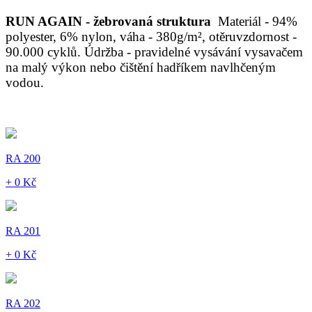
RUN AGAIN - žebrovaná struktura
Materiál - 94%
polyester, 6% nylon, váha - 380g/m², otěruvzdornost -
90.000 cyklů. Údržba - pravidelné vysávání vysavačem
na malý výkon nebo čištění hadříkem navlhčeným
vodou.
RA 200
+ 0 Kč
RA 201
+ 0 Kč
RA 202