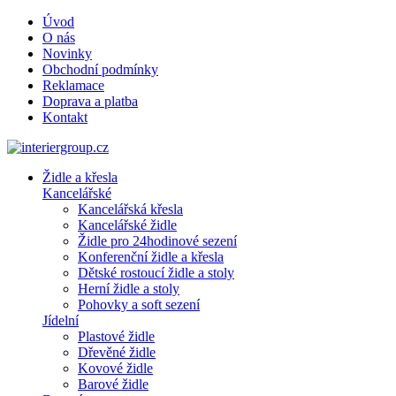
Úvod
O nás
Novinky
Obchodní podmínky
Reklamace
Doprava a platba
Kontakt
Židle a křesla
Kancelářské
Kancelářská křesla
Kancelářské židle
Židle pro 24hodinové sezení
Konferenční židle a křesla
Dětské rostoucí židle a stoly
Herní židle a stoly
Pohovky a soft sezení
Jídelní
Plastové židle
Dřevěné židle
Kovové židle
Barové židle