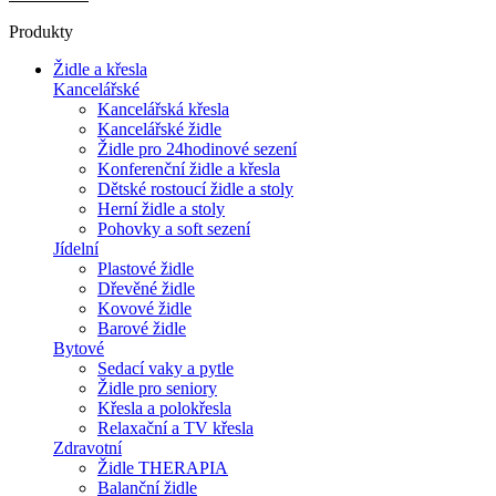
Produkty
Židle a křesla
Kancelářské
Kancelářská křesla
Kancelářské židle
Židle pro 24hodinové sezení
Konferenční židle a křesla
Dětské rostoucí židle a stoly
Herní židle a stoly
Pohovky a soft sezení
Jídelní
Plastové židle
Dřevěné židle
Kovové židle
Barové židle
Bytové
Sedací vaky a pytle
Židle pro seniory
Křesla a polokřesla
Relaxační a TV křesla
Zdravotní
Židle THERAPIA
Balanční židle