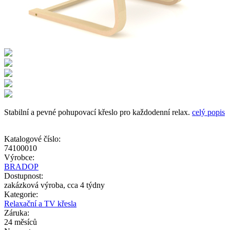
Stabilní a pevné pohupovací křeslo pro každodenní relax.
celý popis
Katalogové číslo:
74100010
Výrobce:
BRADOP
Dostupnost:
zakázková výroba, cca 4 týdny
Kategorie:
Relaxační a TV křesla
Záruka:
24 měsíců