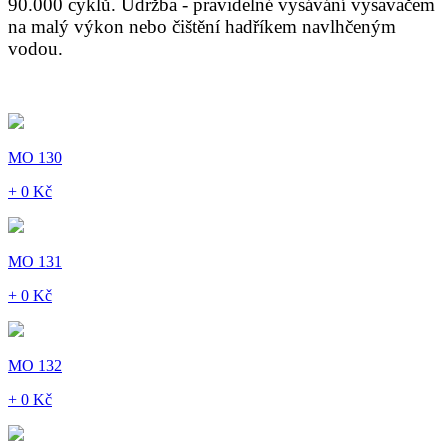
90.000 cyklů. Údržba - pravidelné vysávání vysavačem
na malý výkon nebo čištění hadříkem navlhčeným
vodou.
MO 130
+ 0 Kč
MO 131
+ 0 Kč
MO 132
+ 0 Kč