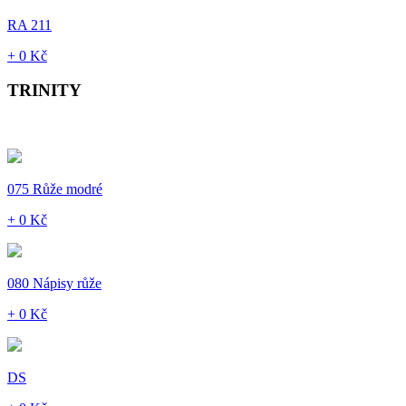
RA 211
+ 0 Kč
TRINITY
075 Růže modré
+ 0 Kč
080 Nápisy růže
+ 0 Kč
DS