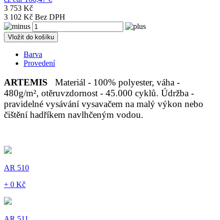
3 753 Kč
3 102 Kč Bez DPH
Vložit do košíku
Barva
Provedení
ARTEMIS
Materiál - 100% polyester, váha -
480g/m², otěruvzdornost - 45.000 cyklů. Údržba -
pravidelné vysávání vysavačem na malý výkon nebo
čištění hadříkem navlhčeným vodou.
AR 510
+ 0 Kč
AR 511