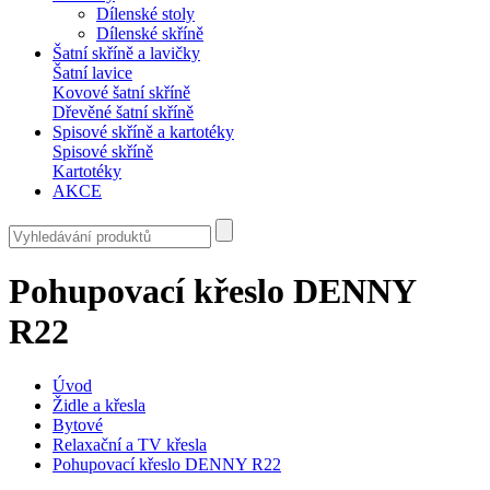
Dílenské stoly
Dílenské skříně
Šatní skříně a lavičky
Šatní lavice
Kovové šatní skříně
Dřevěné šatní skříně
Spisové skříně a kartotéky
Spisové skříně
Kartotéky
AKCE
Pohupovací křeslo DENNY
R22
Úvod
Židle a křesla
Bytové
Relaxační a TV křesla
Pohupovací křeslo DENNY R22