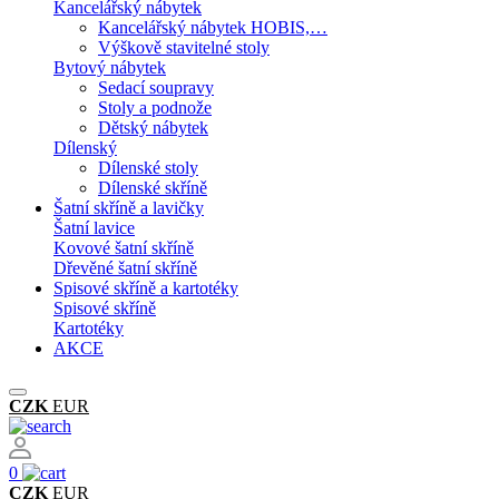
Kancelářský nábytek
Kancelářský nábytek HOBIS,…
Výškově stavitelné stoly
Bytový nábytek
Sedací soupravy
Stoly a podnože
Dětský nábytek
Dílenský
Dílenské stoly
Dílenské skříně
Šatní skříně a lavičky
Šatní lavice
Kovové šatní skříně
Dřevěné šatní skříně
Spisové skříně a kartotéky
Spisové skříně
Kartotéky
AKCE
CZK
EUR
0
CZK
EUR