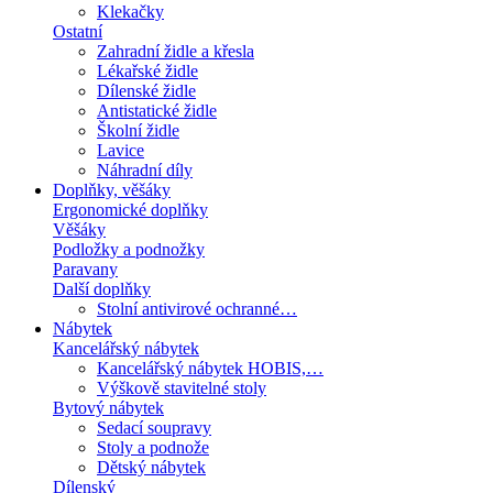
Klekačky
Ostatní
Zahradní židle a křesla
Lékařské židle
Dílenské židle
Antistatické židle
Školní židle
Lavice
Náhradní díly
Doplňky, věšáky
Ergonomické doplňky
Věšáky
Podložky a podnožky
Paravany
Další doplňky
Stolní antivirové ochranné…
Nábytek
Kancelářský nábytek
Kancelářský nábytek HOBIS,…
Výškově stavitelné stoly
Bytový nábytek
Sedací soupravy
Stoly a podnože
Dětský nábytek
Dílenský