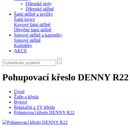
Dílenské stoly
Dílenské skříně
Šatní skříně a lavičky
Šatní lavice
Kovové šatní skříně
Dřevěné šatní skříně
Spisové skříně a kartotéky
Spisové skříně
Kartotéky
AKCE
Pohupovací křeslo DENNY R22
Úvod
Židle a křesla
Bytové
Relaxační a TV křesla
Pohupovací křeslo DENNY R22