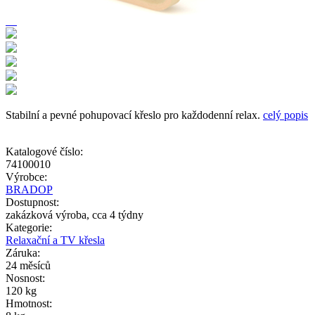
Stabilní a pevné pohupovací křeslo pro každodenní relax.
celý popis
Katalogové číslo:
74100010
Výrobce:
BRADOP
Dostupnost:
zakázková výroba, cca 4 týdny
Kategorie:
Relaxační a TV křesla
Záruka:
24 měsíců
Nosnost:
120 kg
Hmotnost: