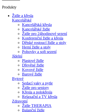
Produkty
Židle a křesla
Kancelářské
Kancelářská křesla
Kancelářské židle
Židle pro 24hodinové sezení
Konferenční židle a křesla
Dětské rostoucí židle a stoly
Herní židle a stoly
Pohovky a soft sezení
Jídelní
Plastové židle
Dřevěné židle
Kovové židle
Barové židle
Bytové
Sedací vaky a pytle
Židle pro seniory
Křesla a polokřesla
Relaxační a TV křesla
Zdravotní
Židle THERAPIA
Balanční židle