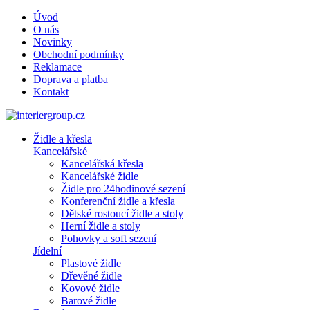
Úvod
O nás
Novinky
Obchodní podmínky
Reklamace
Doprava a platba
Kontakt
Židle a křesla
Kancelářské
Kancelářská křesla
Kancelářské židle
Židle pro 24hodinové sezení
Konferenční židle a křesla
Dětské rostoucí židle a stoly
Herní židle a stoly
Pohovky a soft sezení
Jídelní
Plastové židle
Dřevěné židle
Kovové židle
Barové židle