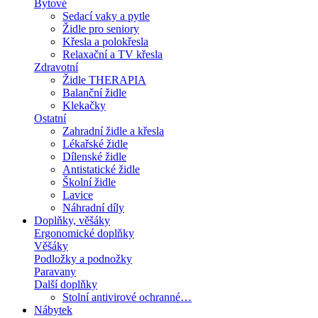
Bytové
Sedací vaky a pytle
Židle pro seniory
Křesla a polokřesla
Relaxační a TV křesla
Zdravotní
Židle THERAPIA
Balanční židle
Klekačky
Ostatní
Zahradní židle a křesla
Lékařské židle
Dílenské židle
Antistatické židle
Školní židle
Lavice
Náhradní díly
Doplňky, věšáky
Ergonomické doplňky
Věšáky
Podložky a podnožky
Paravany
Další doplňky
Stolní antivirové ochranné…
Nábytek