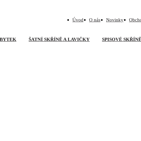
Úvod
O nás
Novinky
Obch
BYTEK
ŠATNÍ SKŘÍNĚ A LAVIČKY
SPISOVÉ SKŘÍN
upovací křeslo DENNY