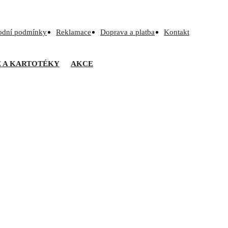
odní podmínky
Reklamace
Doprava a platba
Kontakt
Ě A KARTOTÉKY
AKCE
 R22