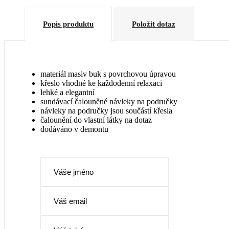
Popis produktu
Položit dotaz
AST 576
AST 578
+ 0 Kč
+ 0 Kč
materiál masiv buk s povrchovou úpravou
křeslo vhodné ke každodenní relaxaci
lehké a elegantní
sundávací čalouněné návleky na područky
návleky na područky jsou součástí křesla
čalounění do vlastní látky na dotaz
dodáváno v demontu
AST 585
AST 586
+ 0 Kč
+ 0 Kč
CORAL