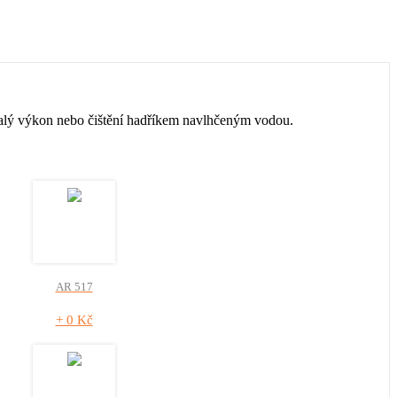
malý výkon nebo čištění hadříkem navlhčeným vodou.
AR 517
+ 0 Kč