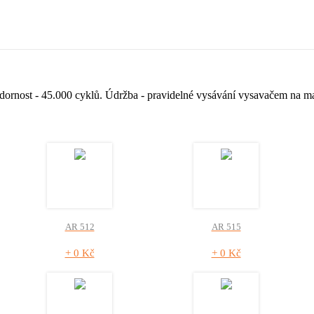
zdornost - 45.000 cyklů. Údržba - pravidelné vysávání vysavačem na 
AR 512
AR 515
+ 0 Kč
+ 0 Kč