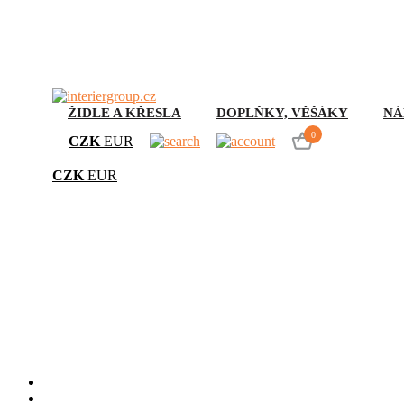
ŽIDLE A KŘESLA
DOPLŇKY, VĚŠÁKY
NÁ
0
CZK
EUR
CZK
EUR
Poh
Úvod
Židle a křesla