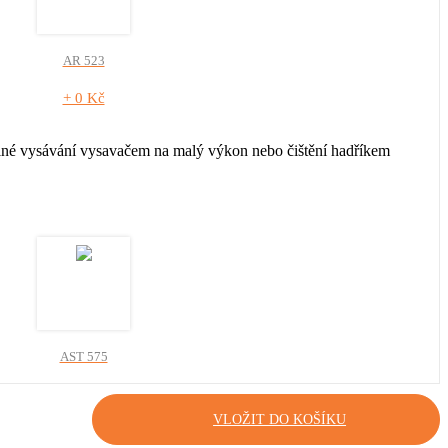
AR 523
+ 0 Kč
elné vysávání vysavačem na malý výkon nebo čištění hadříkem
AST 575
+ 0 Kč
VLOŽIT DO KOŠÍKU