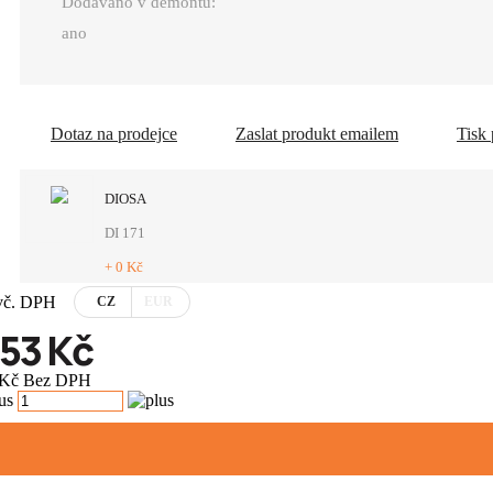
Dodáváno v demontu:
ano
Dotaz na prodejce
Zaslat produkt emailem
Tisk
DIOSA
DI 171
+ 0 Kč
vč. DPH
CZ
EUR
753 Kč
 Kč Bez DPH