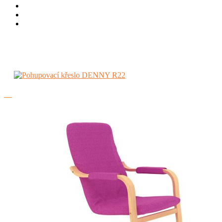
Bytové
Relaxační a TV křesla
Pohupovací křeslo DENNY R22