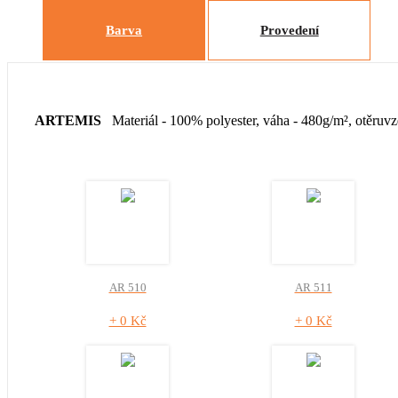
Barva
Provedení
ARTEMIS
Materiál - 100% polyester, váha - 480g/m², otěruv
AR 510
AR 511
+ 0 Kč
+ 0 Kč