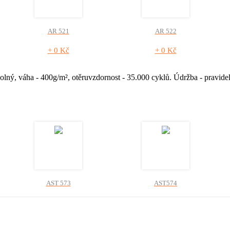
AR 521
AR 522
+ 0 Kč
+ 0 Kč
olný, váha - 400g/m², otěruvzdornost - 35.000 cyklů. Údržba - pravid
AST 573
AST574
+ 0 Kč
+ 0 Kč