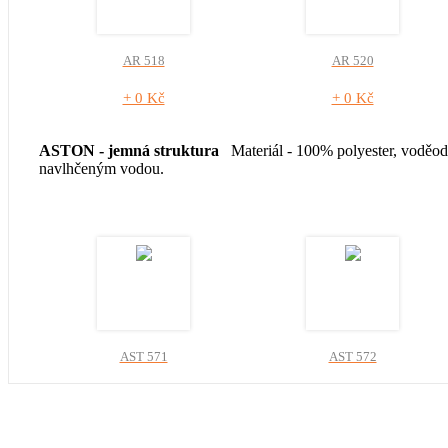
AR 518
AR 520
+ 0 Kč
+ 0 Kč
ASTON - jemná struktura
Materiál - 100% polyester, voděod
navlhčeným vodou.
AST 571
AST 572
+ 0 Kč
+ 0 Kč