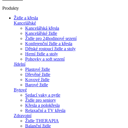
Produkty
Židle a křesla
Kancelářské
Kancelářská křesla
Kancelářské židle
Židle pro 24hodinové sezení
Konferenční židle a křesla
Dětské rostoucí židle a stoly
Herní židle a stoly
Pohovky a soft sezení
Jídelní
Plastové židle
Dřevěné židle
Kovové židle
Barové židle
Bytové
Sedací vaky a pytle
Židle pro seniory
Křesla a polokřesla
Relaxační a TV křesla
Zdravotní
Židle THERAPIA
Balanční židle