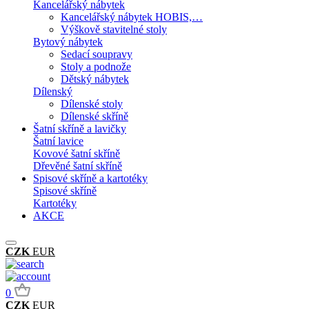
Kancelářský nábytek
Kancelářský nábytek HOBIS,…
Výškově stavitelné stoly
Bytový nábytek
Sedací soupravy
Stoly a podnože
Dětský nábytek
Dílenský
Dílenské stoly
Dílenské skříně
Šatní skříně a lavičky
Šatní lavice
Kovové šatní skříně
Dřevěné šatní skříně
Spisové skříně a kartotéky
Spisové skříně
Kartotéky
AKCE
CZK
EUR
0
CZK
EUR