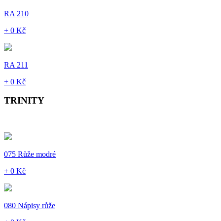
RA 210
+ 0 Kč
RA 211
+ 0 Kč
TRINITY
075 Růže modré
+ 0 Kč
080 Nápisy růže