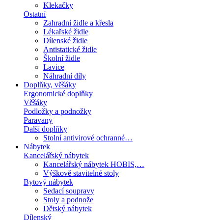
Klekačky
Ostatní
Zahradní židle a křesla
Lékařské židle
Dílenské židle
Antistatické židle
Školní židle
Lavice
Náhradní díly
Doplňky, věšáky
Ergonomické doplňky
Věšáky
Podložky a podnožky
Paravany
Další doplňky
Stolní antivirové ochranné…
Nábytek
Kancelářský nábytek
Kancelářský nábytek HOBIS,…
Výškově stavitelné stoly
Bytový nábytek
Sedací soupravy
Stoly a podnože
Dětský nábytek
Dílenský