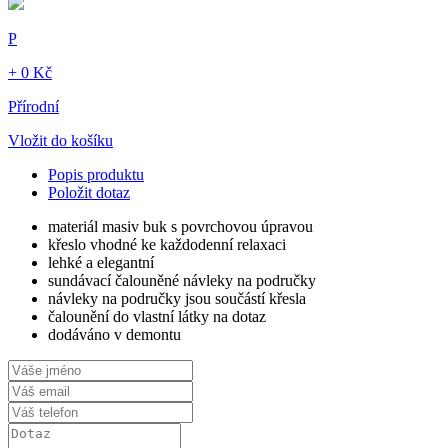
P
+ 0 Kč
Přírodní
Vložit do košíku
Popis produktu
Položit dotaz
materiál masiv buk s povrchovou úpravou
křeslo vhodné ke každodenní relaxaci
lehké a elegantní
sundávací čalouněné návleky na područky
návleky na područky jsou součástí křesla
čalounění do vlastní látky na dotaz
dodáváno v demontu