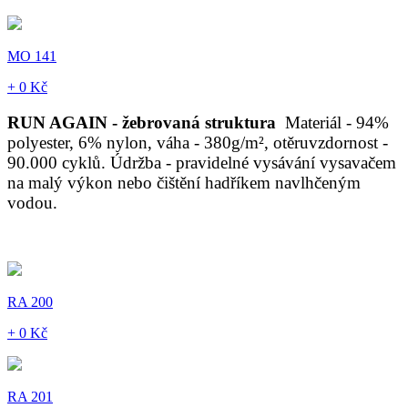
MO 141
+ 0 Kč
RUN AGAIN - žebrovaná struktura
Materiál - 94%
polyester, 6% nylon, váha - 380g/m², otěruvzdornost -
90.000 cyklů. Údržba - pravidelné vysávání vysavačem
na malý výkon nebo čištění hadříkem navlhčeným
vodou.
RA 200
+ 0 Kč
RA 201