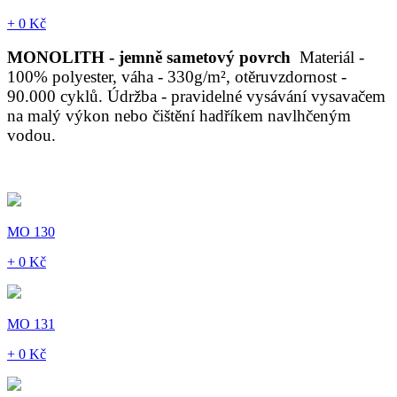
+ 0 Kč
MONOLITH - jemně sametový povrch
Materiál -
100% polyester, váha - 330g/m², otěruvzdornost -
90.000 cyklů. Údržba - pravidelné vysávání vysavačem
na malý výkon nebo čištění hadříkem navlhčeným
vodou.
MO 130
+ 0 Kč
MO 131
+ 0 Kč