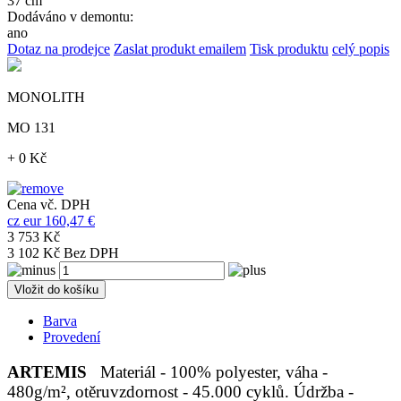
37 cm
Dodáváno v demontu:
ano
Dotaz na prodejce
Zaslat produkt emailem
Tisk produktu
celý popis
MONOLITH
MO 131
+ 0 Kč
Cena vč. DPH
cz
eur
160,47 €
3 753 Kč
3 102 Kč Bez DPH
Vložit do košíku
Barva
Provedení
ARTEMIS
Materiál - 100% polyester, váha -
480g/m², otěruvzdornost - 45.000 cyklů. Údržba -