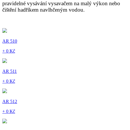
pravidelné vysávání vysavačem na malý výkon nebo
čištění hadříkem navlhčeným vodou.
AR 510
+ 0 Kč
AR 511
+ 0 Kč
AR 512
+ 0 Kč