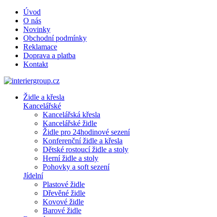
Úvod
O nás
Novinky
Obchodní podmínky
Reklamace
Doprava a platba
Kontakt
Židle a křesla
Kancelářské
Kancelářská křesla
Kancelářské židle
Židle pro 24hodinové sezení
Konferenční židle a křesla
Dětské rostoucí židle a stoly
Herní židle a stoly
Pohovky a soft sezení
Jídelní
Plastové židle
Dřevěné židle
Kovové židle
Barové židle