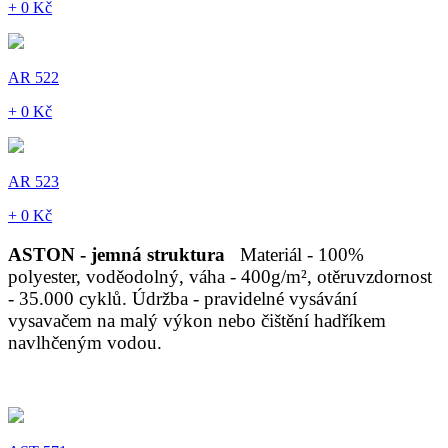
+ 0 Kč
AR 522
+ 0 Kč
AR 523
+ 0 Kč
ASTON - jemná struktura
Materiál - 100%
polyester, voděodolný, váha - 400g/m², otěruvzdornost
- 35.000 cyklů. Údržba - pravidelné vysávání
vysavačem na malý výkon nebo čištění hadříkem
navlhčeným vodou.