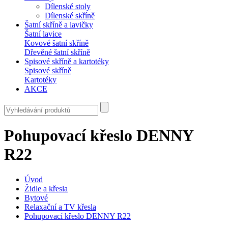
Dílenské stoly
Dílenské skříně
Šatní skříně a lavičky
Šatní lavice
Kovové šatní skříně
Dřevěné šatní skříně
Spisové skříně a kartotéky
Spisové skříně
Kartotéky
AKCE
Pohupovací křeslo DENNY
R22
Úvod
Židle a křesla
Bytové
Relaxační a TV křesla
Pohupovací křeslo DENNY R22