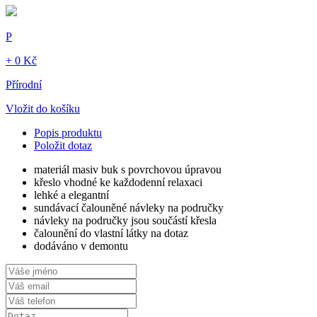
P
+ 0 Kč
Přírodní
Vložit do košíku
Popis produktu
Položit dotaz
materiál masiv buk s povrchovou úpravou
křeslo vhodné ke každodenní relaxaci
lehké a elegantní
sundávací čalouněné návleky na područky
návleky na područky jsou součástí křesla
čalounění do vlastní látky na dotaz
dodáváno v demontu