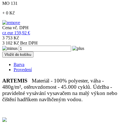
MO 131
+ 0 Kč
Cena vč. DPH
cz
eur
159,92 €
3 753 Kč
3 102 Kč Bez DPH
Vložit do košíku
Barva
Provedení
ARTEMIS
Materiál - 100% polyester, váha -
480g/m², otěruvzdornost - 45.000 cyklů. Údržba -
pravidelné vysávání vysavačem na malý výkon nebo
čištění hadříkem navlhčeným vodou.