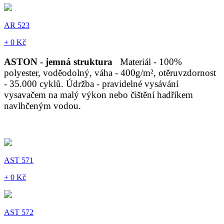
AR 523
+ 0 Kč
ASTON - jemná struktura
Materiál - 100%
polyester, voděodolný, váha - 400g/m², otěruvzdornost
- 35.000 cyklů. Údržba - pravidelné vysávání
vysavačem na malý výkon nebo čištění hadříkem
navlhčeným vodou.
AST 571
+ 0 Kč
AST 572