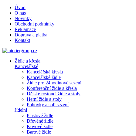
Úvod
O nás
Novinky
Obchodní podmínky
Reklamace
Doprava a platba
Kontakt
Židle a křesla
Kancelářské
Kancelářská křesla
Kancelářské židle
Židle pro 24hodinové sezení
Konferenční židle a křesla
Dětské rostoucí židle a stoly
Herní židle a stoly
Pohovky a soft sezení
Jídelní
Plastové židle
Dřevěné židle
Kovové židle
Barové židle