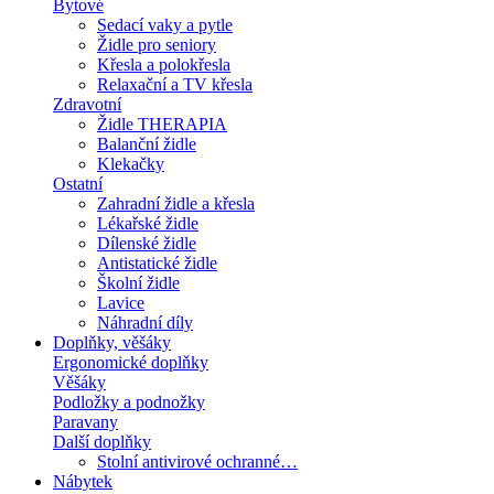
Bytové
Sedací vaky a pytle
Židle pro seniory
Křesla a polokřesla
Relaxační a TV křesla
Zdravotní
Židle THERAPIA
Balanční židle
Klekačky
Ostatní
Zahradní židle a křesla
Lékařské židle
Dílenské židle
Antistatické židle
Školní židle
Lavice
Náhradní díly
Doplňky, věšáky
Ergonomické doplňky
Věšáky
Podložky a podnožky
Paravany
Další doplňky
Stolní antivirové ochranné…
Nábytek