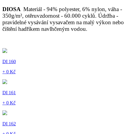
DIOSA
Materiál - 94% polyester, 6% nylon, váha -
350g/m², otěruvzdornost - 60.000 cyklů. Údržba -
pravidelné vysávání vysavačem na malý výkon nebo
čištění hadříkem navlhčeným vodou.
DI 160
+ 0 Kč
DI 161
+ 0 Kč
DI 162
+ 0 Kč