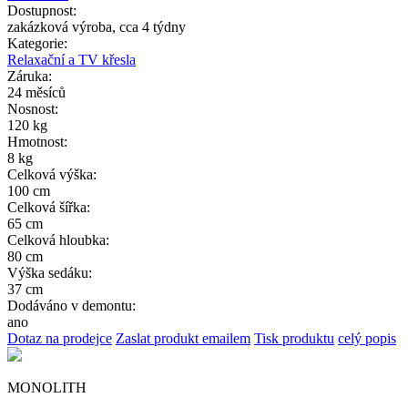
Dostupnost:
zakázková výroba, cca 4 týdny
Kategorie:
Relaxační a TV křesla
Záruka:
24 měsíců
Nosnost:
120 kg
Hmotnost:
8 kg
Celková výška:
100 cm
Celková šířka:
65 cm
Celková hloubka:
80 cm
Výška sedáku:
37 cm
Dodáváno v demontu:
ano
Dotaz na prodejce
Zaslat produkt emailem
Tisk produktu
celý popis
MONOLITH