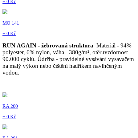
+ 0 Kč
MO 141
+ 0 Kč
RUN AGAIN - žebrovaná struktura
Materiál - 94%
polyester, 6% nylon, váha - 380g/m², otěruvzdornost -
90.000 cyklů. Údržba - pravidelné vysávání vysavačem
na malý výkon nebo čištění hadříkem navlhčeným
vodou.
RA 200
+ 0 Kč