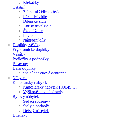
Klekačky
Ostatní
Zahradní židle a křesla
Lékařské židle
Dílenské židle
Antistatické židle
Školní židle
Lavice
Náhradní díly
Doplňky, věšáky
Ergonomické doplňky
Věšáky
Podložky a podnožky
Paravany
Další doplňky
Stolní antivirové ochranné…
Nábytek
Kancelářský nábytek
Kancelářský nábytek HOBIS,…
Výškově stavitelné stoly
Bytový nábytek
Sedací soupravy
Stoly a podnože
Dětský nábytek
Dílenský