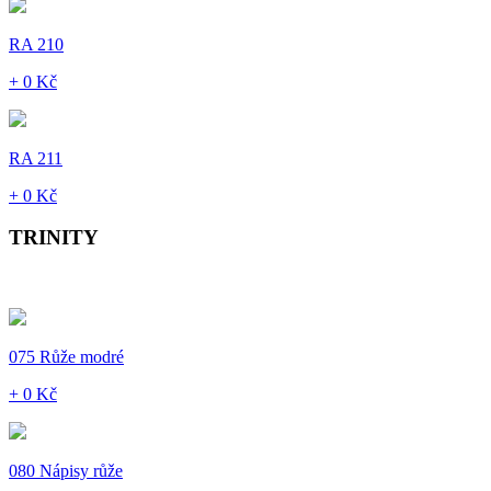
RA 210
+ 0 Kč
RA 211
+ 0 Kč
TRINITY
075 Růže modré
+ 0 Kč
080 Nápisy růže