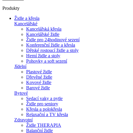
Produkty
Židle a křesla
Kancelářské
Kancelářská křesla
Kancelářské židle
Židle pro 24hodinové sezení
Konferenční židle a křesla
Dětské rostoucí židle a stoly
Herní židle a stoly
Pohovky a soft sezení
Jídelní
Plastové židle
Dřevěné židle
Kovové židle
Barové židle
Bytové
Sedací vaky a pytle
Židle pro seniory
Křesla a polokřesla
Relaxační a TV křesla
Zdravotní
Židle THERAPIA
Balanční židle