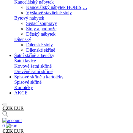
Kancelářský nábytek
Kancelářský nábytek HOBIS,…
Výškově stavitelné stoly
Bytový nábytek
Sedací soupravy
Stoly a podnože
Dětský nábytek
Dílenský
Dílenské stoly
Dílenské skříně
Šatní skříně a lavičky
Šatní lavice
Kovové šatní skříně
Dřevěné šatní skříně
Spisové skříně a kartotéky
Spisové skříně
Kartotéky
AKCE
CZK
EUR
0
CZK
EUR