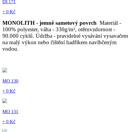
DI 171
+ 0 Kč
MONOLITH - jemně sametový povrch
Materiál -
100% polyester, váha - 330g/m², otěruvzdornost -
90.000 cyklů. Údržba - pravidelné vysávání vysavačem
na malý výkon nebo čištění hadříkem navlhčeným
vodou.
MO 130
+ 0 Kč
MO 131
+ 0 Kč