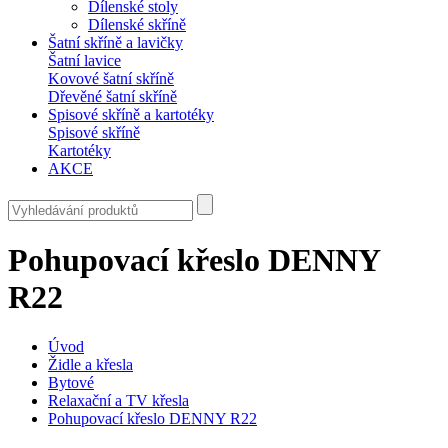
Dílenské stoly
Dílenské skříně
Šatní skříně a lavičky
Šatní lavice
Kovové šatní skříně
Dřevěné šatní skříně
Spisové skříně a kartotéky
Spisové skříně
Kartotéky
AKCE
Pohupovací křeslo DENNY
R22
Úvod
Židle a křesla
Bytové
Relaxační a TV křesla
Pohupovací křeslo DENNY R22