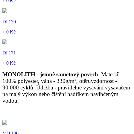
+ 0 Kč
DI 170
+ 0 Kč
DI 171
+ 0 Kč
MONOLITH - jemně sametový povrch
Materiál -
100% polyester, váha - 330g/m², otěruvzdornost -
90.000 cyklů. Údržba - pravidelné vysávání vysavačem
na malý výkon nebo čištění hadříkem navlhčeným
vodou.
MO 130