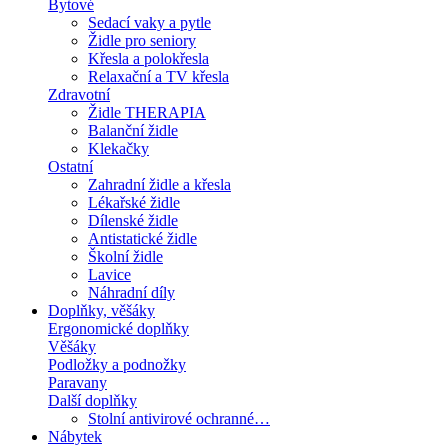
Bytové
Sedací vaky a pytle
Židle pro seniory
Křesla a polokřesla
Relaxační a TV křesla
Zdravotní
Židle THERAPIA
Balanční židle
Klekačky
Ostatní
Zahradní židle a křesla
Lékařské židle
Dílenské židle
Antistatické židle
Školní židle
Lavice
Náhradní díly
Doplňky, věšáky
Ergonomické doplňky
Věšáky
Podložky a podnožky
Paravany
Další doplňky
Stolní antivirové ochranné…
Nábytek