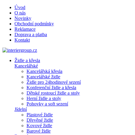
Úvod
O nás
Novinky
Obchodní podmínky
Reklamace
Doprava a platba
Kontakt
Židle a křesla
Kancelářské
Kancelářská křesla
Kancelářské židle
Židle pro 24hodinové sezení
Konferenční židle a křesla
Dětské rostoucí židle a stoly
Herní židle a stoly
Pohovky a soft sezení
Jídelní
Plastové židle
Dřevěné židle
Kovové židle
Barové židle