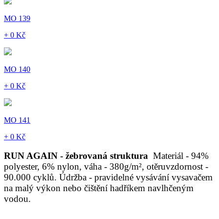
MO 139
+ 0 Kč
MO 140
+ 0 Kč
MO 141
+ 0 Kč
RUN AGAIN - žebrovaná struktura
Materiál - 94%
polyester, 6% nylon, váha - 380g/m², otěruvzdornost -
90.000 cyklů. Údržba - pravidelné vysávání vysavačem
na malý výkon nebo čištění hadříkem navlhčeným
vodou.