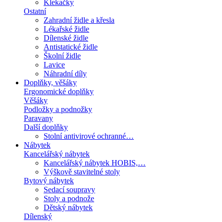
Klekačky
Ostatní
Zahradní židle a křesla
Lékařské židle
Dílenské židle
Antistatické židle
Školní židle
Lavice
Náhradní díly
Doplňky, věšáky
Ergonomické doplňky
Věšáky
Podložky a podnožky
Paravany
Další doplňky
Stolní antivirové ochranné…
Nábytek
Kancelářský nábytek
Kancelářský nábytek HOBIS,…
Výškově stavitelné stoly
Bytový nábytek
Sedací soupravy
Stoly a podnože
Dětský nábytek
Dílenský