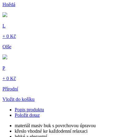
Hnědá
L
+ 0 Kč
Olše
P
+ 0 Kč
Přírodní
Vložit do košíku
Popis produktu
Položit dotaz
materiál masiv buk s povrchovou úpravou
křeslo vhodné ke každodenní relaxaci
lehké a elegantní