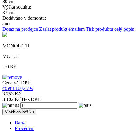
80 cm
Výška sedáku:
37 cm
Dodáváno v demontu:
ano
Dotaz na prodejce
Zaslat produkt emailem
Tisk produktu
celý popis
MONOLITH
MO 131
+ 0 Kč
Cena vč. DPH
cz
eur
160,47 €
3 753 Kč
3 102 Kč Bez DPH
Vložit do košíku
Barva
Provedení