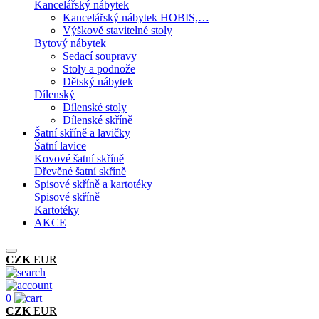
Kancelářský nábytek
Kancelářský nábytek HOBIS,…
Výškově stavitelné stoly
Bytový nábytek
Sedací soupravy
Stoly a podnože
Dětský nábytek
Dílenský
Dílenské stoly
Dílenské skříně
Šatní skříně a lavičky
Šatní lavice
Kovové šatní skříně
Dřevěné šatní skříně
Spisové skříně a kartotéky
Spisové skříně
Kartotéky
AKCE
CZK
EUR
0
CZK
EUR