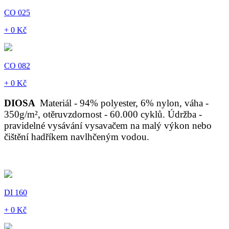
CO 025
+ 0 Kč
CO 082
+ 0 Kč
DIOSA
Materiál - 94% polyester, 6% nylon, váha -
350g/m², otěruvzdornost - 60.000 cyklů. Údržba -
pravidelné vysávání vysavačem na malý výkon nebo
čištění hadříkem navlhčeným vodou.
DI 160
+ 0 Kč