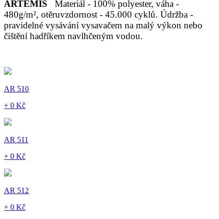
ARTEMIS
Materiál - 100% polyester, váha -
480g/m², otěruvzdornost - 45.000 cyklů. Údržba -
pravidelné vysávání vysavačem na malý výkon nebo
čištění hadříkem navlhčeným vodou.
AR 510
+ 0 Kč
AR 511
+ 0 Kč
AR 512
+ 0 Kč