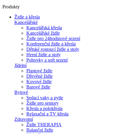
Produkty
Židle a křesla
Kancelářské
Kancelářská křesla
Kancelářské židle
Židle pro 24hodinové sezení
Konferenční židle a křesla
Dětské rostoucí židle a stoly
Herní židle a stoly
Pohovky a soft sezení
Jídelní
Plastové židle
Dřevěné židle
Kovové židle
Barové židle
Bytové
Sedací vaky a pytle
Židle pro seniory
Křesla a polokřesla
Relaxační a TV křesla
Zdravotní
Židle THERAPIA
Balanční židle