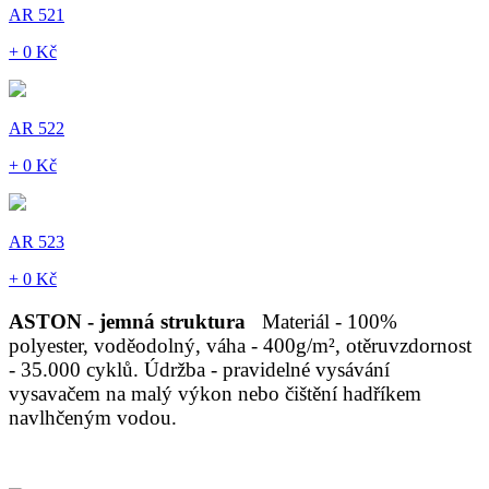
AR 521
+ 0 Kč
AR 522
+ 0 Kč
AR 523
+ 0 Kč
ASTON - jemná struktura
Materiál - 100%
polyester, voděodolný, váha - 400g/m², otěruvzdornost
- 35.000 cyklů. Údržba - pravidelné vysávání
vysavačem na malý výkon nebo čištění hadříkem
navlhčeným vodou.