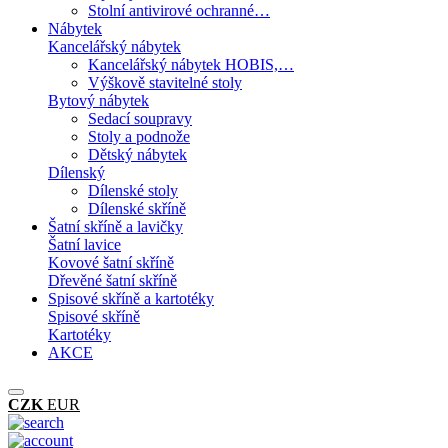
Stolní antivirové ochranné…
Nábytek
Kancelářský nábytek
Kancelářský nábytek HOBIS,…
Výškově stavitelné stoly
Bytový nábytek
Sedací soupravy
Stoly a podnože
Dětský nábytek
Dílenský
Dílenské stoly
Dílenské skříně
Šatní skříně a lavičky
Šatní lavice
Kovové šatní skříně
Dřevěné šatní skříně
Spisové skříně a kartotéky
Spisové skříně
Kartotéky
AKCE
CZK
EUR