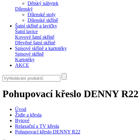
Dětský nábytek
Dílenský
Dílenské stoly
Dílenské skříně
Šatní skříně a lavičky
Šatní lavice
Kovové šatní skříně
Dřevěné šatní skříně
Spisové skříně a kartotéky
Spisové skříně
Kartotéky
AKCE
Pohupovací křeslo DENNY R22
Úvod
Židle a křesla
Bytové
Relaxační a TV křesla
Pohupovací křeslo DENNY R22