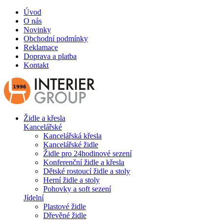
Úvod
O nás
Novinky
Obchodní podmínky
Reklamace
Doprava a platba
Kontakt
Židle a křesla
Kancelářské
Kancelářská křesla
Kancelářské židle
Židle pro 24hodinové sezení
Konferenční židle a křesla
Dětské rostoucí židle a stoly
Herní židle a stoly
Pohovky a soft sezení
Jídelní
Plastové židle
Dřevěné židle