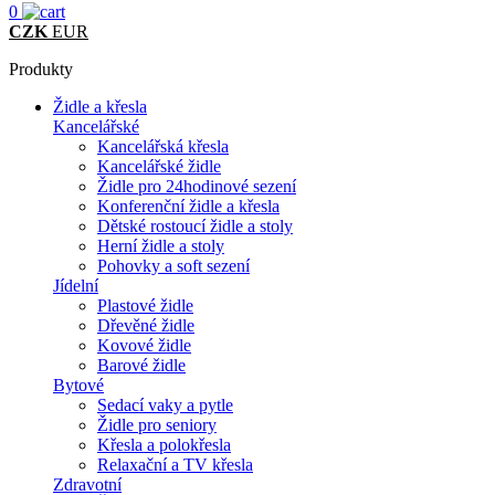
0
CZK
EUR
Produkty
Židle a křesla
Kancelářské
Kancelářská křesla
Kancelářské židle
Židle pro 24hodinové sezení
Konferenční židle a křesla
Dětské rostoucí židle a stoly
Herní židle a stoly
Pohovky a soft sezení
Jídelní
Plastové židle
Dřevěné židle
Kovové židle
Barové židle
Bytové
Sedací vaky a pytle
Židle pro seniory
Křesla a polokřesla
Relaxační a TV křesla
Zdravotní