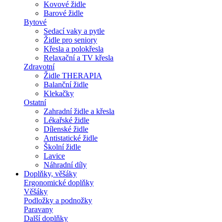
Kovové židle
Barové židle
Bytové
Sedací vaky a pytle
Židle pro seniory
Křesla a polokřesla
Relaxační a TV křesla
Zdravotní
Židle THERAPIA
Balanční židle
Klekačky
Ostatní
Zahradní židle a křesla
Lékařské židle
Dílenské židle
Antistatické židle
Školní židle
Lavice
Náhradní díly
Doplňky, věšáky
Ergonomické doplňky
Věšáky
Podložky a podnožky
Paravany
Další doplňky