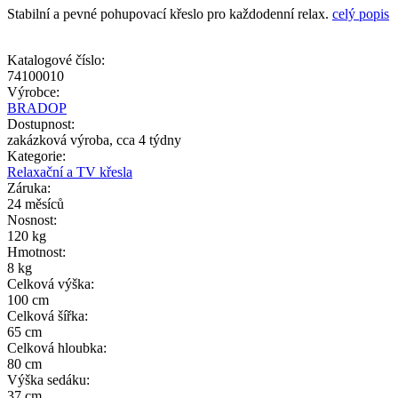
Stabilní a pevné pohupovací křeslo pro každodenní relax.
celý popis
Katalogové číslo:
74100010
Výrobce:
BRADOP
Dostupnost:
zakázková výroba, cca 4 týdny
Kategorie:
Relaxační a TV křesla
Záruka:
24 měsíců
Nosnost:
120 kg
Hmotnost:
8 kg
Celková výška:
100 cm
Celková šířka:
65 cm
Celková hloubka:
80 cm
Výška sedáku:
37 cm