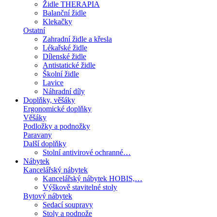
Židle THERAPIA
Balanční židle
Klekačky
Ostatní
Zahradní židle a křesla
Lékařské židle
Dílenské židle
Antistatické židle
Školní židle
Lavice
Náhradní díly
Doplňky, věšáky
Ergonomické doplňky
Věšáky
Podložky a podnožky
Paravany
Další doplňky
Stolní antivirové ochranné…
Nábytek
Kancelářský nábytek
Kancelářský nábytek HOBIS,…
Výškově stavitelné stoly
Bytový nábytek
Sedací soupravy
Stoly a podnože