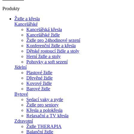
Produkty
Židle a křesla
Kancelářské
Kancelářská křesla
Kancelářské židle
Židle pro 24hodinové sezení
Konferenční židle a křesla
Dětské rostoucí židle a stoly
Herní židle a stoly
Pohovky a soft sezení
Jídelní
Plastové židle
Dřevěné židle
Kovové židle
Barové židle
Bytové
Sedací vaky a pytle
Židle pro seniory
Křesla a polokřesla
Relaxační a TV křesla
Zdravotní
Židle THERAPIA
Balanční židle