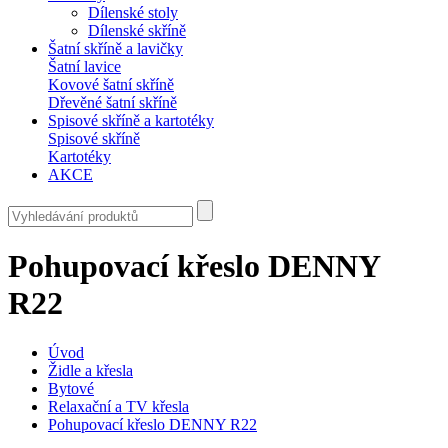
Dílenské stoly
Dílenské skříně
Šatní skříně a lavičky
Šatní lavice
Kovové šatní skříně
Dřevěné šatní skříně
Spisové skříně a kartotéky
Spisové skříně
Kartotéky
AKCE
Pohupovací křeslo DENNY
R22
Úvod
Židle a křesla
Bytové
Relaxační a TV křesla
Pohupovací křeslo DENNY R22