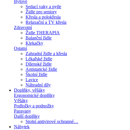
Bytové
Sedací vaky a pytle
Židle pro seniory
Křesla a polokřesla
Relaxační a TV křesla
Zdravotní
Židle THERAPIA
Balanční židle
Klekačky
Ostatní
Zahradní židle a křesla
Lékařské židle
Dílenské židle
Antistatické židle
Školní židle
Lavice
Náhradní díly
Doplňky, věšáky
Ergonomické doplňky
Věšáky
Podložky a podnožky
Paravany
Další doplňky
Stolní antivirové ochranné…
Nábytek