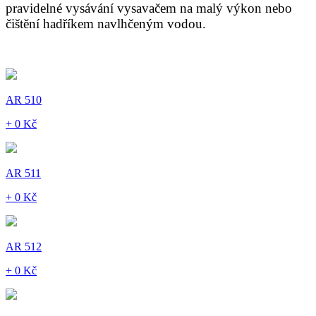
pravidelné vysávání vysavačem na malý výkon nebo
čištění hadříkem navlhčeným vodou.
AR 510
+ 0 Kč
AR 511
+ 0 Kč
AR 512
+ 0 Kč