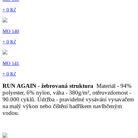
+ 0 Kč
MO 140
+ 0 Kč
MO 141
+ 0 Kč
RUN AGAIN - žebrovaná struktura
Materiál - 94%
polyester, 6% nylon, váha - 380g/m², otěruvzdornost -
90.000 cyklů. Údržba - pravidelné vysávání vysavačem
na malý výkon nebo čištění hadříkem navlhčeným
vodou.