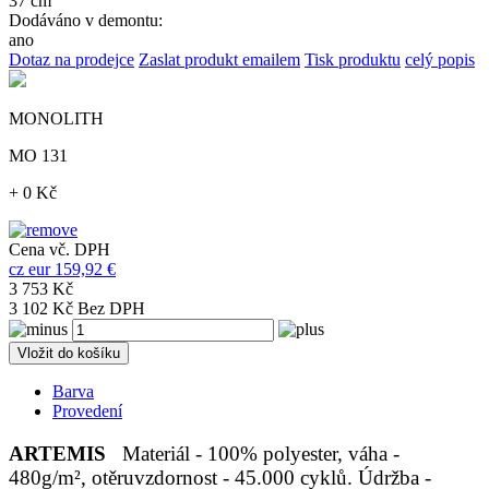
37 cm
Dodáváno v demontu:
ano
Dotaz na prodejce
Zaslat produkt emailem
Tisk produktu
celý popis
MONOLITH
MO 131
+ 0 Kč
Cena vč. DPH
cz
eur
159,92 €
3 753 Kč
3 102 Kč Bez DPH
Vložit do košíku
Barva
Provedení
ARTEMIS
Materiál - 100% polyester, váha -
480g/m², otěruvzdornost - 45.000 cyklů. Údržba -