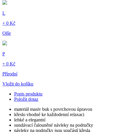
L
+ 0 Kč
Olše
P
+ 0 Kč
Přírodní
Vložit do košíku
Popis produktu
Položit dotaz
materiál masiv buk s povrchovou úpravou
křeslo vhodné ke každodenní relaxaci
lehké a elegantní
sundávací čalouněné návleky na područky
návleky na područky jsou součástí křesla