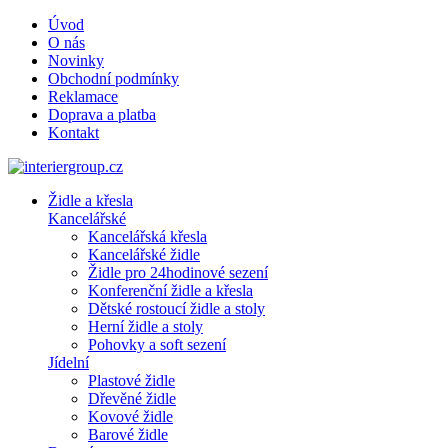
Úvod
O nás
Novinky
Obchodní podmínky
Reklamace
Doprava a platba
Kontakt
Židle a křesla
Kancelářské
Kancelářská křesla
Kancelářské židle
Židle pro 24hodinové sezení
Konferenční židle a křesla
Dětské rostoucí židle a stoly
Herní židle a stoly
Pohovky a soft sezení
Jídelní
Plastové židle
Dřevěné židle
Kovové židle
Barové židle