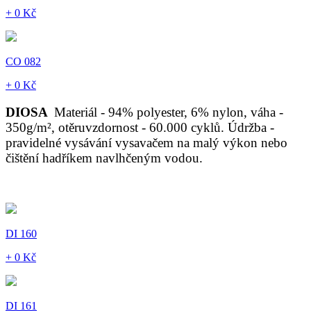
+ 0 Kč
CO 082
+ 0 Kč
DIOSA
Materiál - 94% polyester, 6% nylon, váha -
350g/m², otěruvzdornost - 60.000 cyklů. Údržba -
pravidelné vysávání vysavačem na malý výkon nebo
čištění hadříkem navlhčeným vodou.
DI 160
+ 0 Kč
DI 161