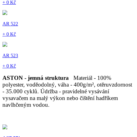
+ 0 Kč
AR 522
+ 0 Kč
AR 523
+ 0 Kč
ASTON - jemná struktura
Materiál - 100%
polyester, voděodolný, váha - 400g/m², otěruvzdornost
- 35.000 cyklů. Údržba - pravidelné vysávání
vysavačem na malý výkon nebo čištění hadříkem
navlhčeným vodou.