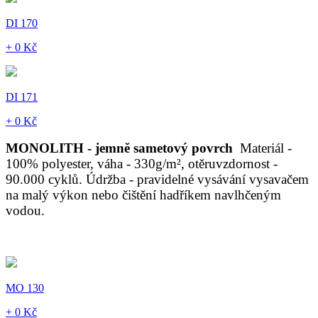
DI 170
+ 0 Kč
DI 171
+ 0 Kč
MONOLITH - jemně sametový povrch
Materiál -
100% polyester, váha - 330g/m², otěruvzdornost -
90.000 cyklů. Údržba - pravidelné vysávání vysavačem
na malý výkon nebo čištění hadříkem navlhčeným
vodou.
MO 130
+ 0 Kč