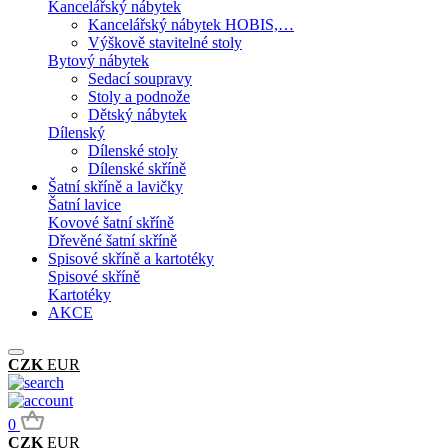
Kancelářský nábytek
Kancelářský nábytek HOBIS,…
Výškově stavitelné stoly
Bytový nábytek
Sedací soupravy
Stoly a podnože
Dětský nábytek
Dílenský
Dílenské stoly
Dílenské skříně
Šatní skříně a lavičky
Šatní lavice
Kovové šatní skříně
Dřevěné šatní skříně
Spisové skříně a kartotéky
Spisové skříně
Kartotéky
AKCE
CZK
EUR
0
CZK
EUR