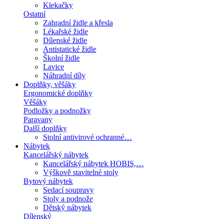
Klekačky
Ostatní
Zahradní židle a křesla
Lékařské židle
Dílenské židle
Antistatické židle
Školní židle
Lavice
Náhradní díly
Doplňky, věšáky
Ergonomické doplňky
Věšáky
Podložky a podnožky
Paravany
Další doplňky
Stolní antivirové ochranné…
Nábytek
Kancelářský nábytek
Kancelářský nábytek HOBIS,…
Výškově stavitelné stoly
Bytový nábytek
Sedací soupravy
Stoly a podnože
Dětský nábytek
Dílenský