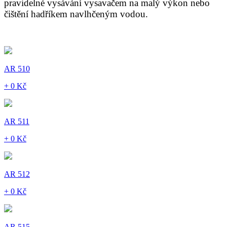
pravidelné vysávání vysavačem na malý výkon nebo
čištění hadříkem navlhčeným vodou.
AR 510
+ 0 Kč
AR 511
+ 0 Kč
AR 512
+ 0 Kč
AR 515