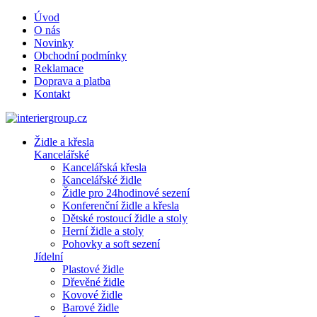
Úvod
O nás
Novinky
Obchodní podmínky
Reklamace
Doprava a platba
Kontakt
Židle a křesla
Kancelářské
Kancelářská křesla
Kancelářské židle
Židle pro 24hodinové sezení
Konferenční židle a křesla
Dětské rostoucí židle a stoly
Herní židle a stoly
Pohovky a soft sezení
Jídelní
Plastové židle
Dřevěné židle
Kovové židle
Barové židle