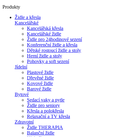
Produkty
Židle a křesla
Kancelářské
Kancelářská křesla
Kancelářské židle
Židle pro 24hodinové sezení
Konferenční židle a křesla
Dětské rostoucí židle a stoly
Herní židle a stoly
Pohovky a soft sezení
Jídelní
Plastové židle
Dřevěné židle
Kovové židle
Barové židle
Bytové
Sedací vaky a pytle
Židle pro seniory
Křesla a polokřesla
Relaxační a TV křesla
Zdravotní
Židle THERAPIA
Balanční židle