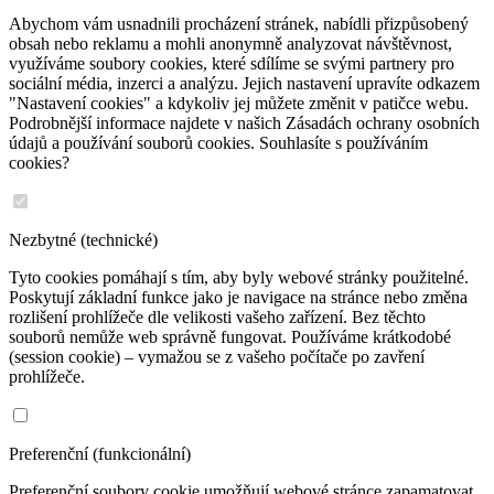
Abychom vám usnadnili procházení stránek, nabídli přizpůsobený
obsah nebo reklamu a mohli anonymně analyzovat návštěvnost,
využíváme soubory cookies, které sdílíme se svými partnery pro
sociální média, inzerci a analýzu. Jejich nastavení upravíte odkazem
"Nastavení cookies" a kdykoliv jej můžete změnit v patičce webu.
Podrobnější informace najdete v našich Zásadách ochrany osobních
údajů a používání souborů cookies. Souhlasíte s používáním
cookies?
Nezbytné (technické)
Tyto cookies pomáhají s tím, aby byly webové stránky použitelné.
Poskytují základní funkce jako je navigace na stránce nebo změna
rozlišení prohlížeče dle velikosti vašeho zařízení. Bez těchto
souborů nemůže web správně fungovat. Používáme krátkodobé
(session cookie) – vymažou se z vašeho počítače po zavření
prohlížeče.
Preferenční (funkcionální)
Preferenční soubory cookie umožňují webové stránce zapamatovat