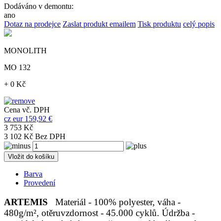
Dodáváno v demontu:
ano
Dotaz na prodejce
Zaslat produkt emailem
Tisk produktu
celý popis
MONOLITH
MO 132
+ 0 Kč
Cena vč. DPH
cz
eur
159,92 €
3 753 Kč
3 102 Kč Bez DPH
Vložit do košíku
Barva
Provedení
ARTEMIS
Materiál - 100% polyester, váha -
480g/m², otěruvzdornost - 45.000 cyklů. Údržba -