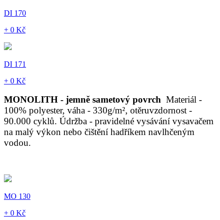
DI 170
+ 0 Kč
DI 171
+ 0 Kč
MONOLITH - jemně sametový povrch
Materiál -
100% polyester, váha - 330g/m², otěruvzdornost -
90.000 cyklů. Údržba - pravidelné vysávání vysavačem
na malý výkon nebo čištění hadříkem navlhčeným
vodou.
MO 130
+ 0 Kč