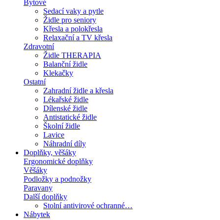
Bytové
Sedací vaky a pytle
Židle pro seniory
Křesla a polokřesla
Relaxační a TV křesla
Zdravotní
Židle THERAPIA
Balanční židle
Klekačky
Ostatní
Zahradní židle a křesla
Lékařské židle
Dílenské židle
Antistatické židle
Školní židle
Lavice
Náhradní díly
Doplňky, věšáky
Ergonomické doplňky
Věšáky
Podložky a podnožky
Paravany
Další doplňky
Stolní antivirové ochranné…
Nábytek