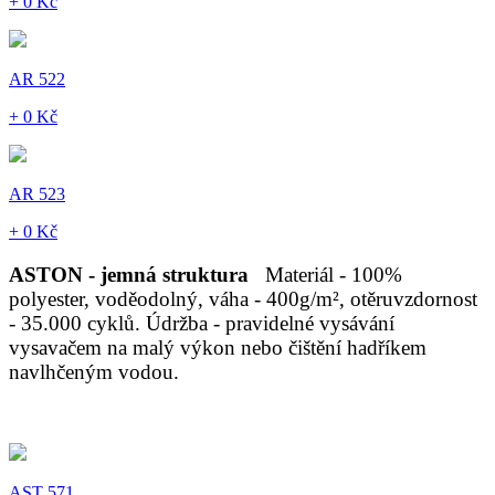
+ 0 Kč
AR 522
+ 0 Kč
AR 523
+ 0 Kč
ASTON - jemná struktura
Materiál - 100%
polyester, voděodolný, váha - 400g/m², otěruvzdornost
- 35.000 cyklů. Údržba - pravidelné vysávání
vysavačem na malý výkon nebo čištění hadříkem
navlhčeným vodou.
AST 571