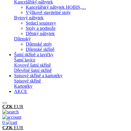
Kancelářský nábytek
Kancelářský nábytek HOBIS,…
Výškově stavitelné stoly
Bytový nábytek
Sedací soupravy
Stoly a podnože
Dětský nábytek
Dílenský
Dílenské stoly
Dílenské skříně
Šatní skříně a lavičky
Šatní lavice
Kovové šatní skříně
Dřevěné šatní skříně
Spisové skříně a kartotéky
Spisové skříně
Kartotéky
AKCE
CZK
EUR
0
CZK
EUR