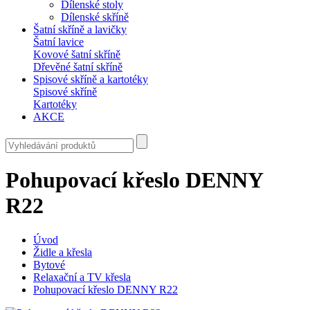
Dílenské stoly
Dílenské skříně
Šatní skříně a lavičky
Šatní lavice
Kovové šatní skříně
Dřevěné šatní skříně
Spisové skříně a kartotéky
Spisové skříně
Kartotéky
AKCE
Pohupovací křeslo DENNY
R22
Úvod
Židle a křesla
Bytové
Relaxační a TV křesla
Pohupovací křeslo DENNY R22