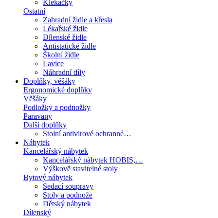
Klekačky
Ostatní
Zahradní židle a křesla
Lékařské židle
Dílenské židle
Antistatické židle
Školní židle
Lavice
Náhradní díly
Doplňky, věšáky
Ergonomické doplňky
Věšáky
Podložky a podnožky
Paravany
Další doplňky
Stolní antivirové ochranné…
Nábytek
Kancelářský nábytek
Kancelářský nábytek HOBIS,…
Výškově stavitelné stoly
Bytový nábytek
Sedací soupravy
Stoly a podnože
Dětský nábytek
Dílenský