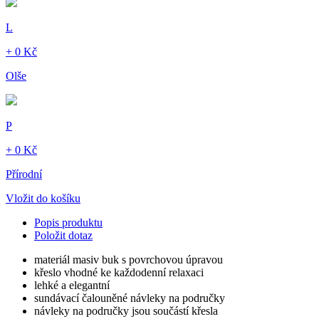
L
+ 0 Kč
Olše
P
+ 0 Kč
Přírodní
Vložit do košíku
Popis produktu
Položit dotaz
materiál masiv buk s povrchovou úpravou
křeslo vhodné ke každodenní relaxaci
lehké a elegantní
sundávací čalouněné návleky na područky
návleky na područky jsou součástí křesla