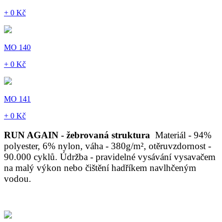
+ 0 Kč
MO 140
+ 0 Kč
MO 141
+ 0 Kč
RUN AGAIN - žebrovaná struktura
Materiál - 94%
polyester, 6% nylon, váha - 380g/m², otěruvzdornost -
90.000 cyklů. Údržba - pravidelné vysávání vysavačem
na malý výkon nebo čištění hadříkem navlhčeným
vodou.