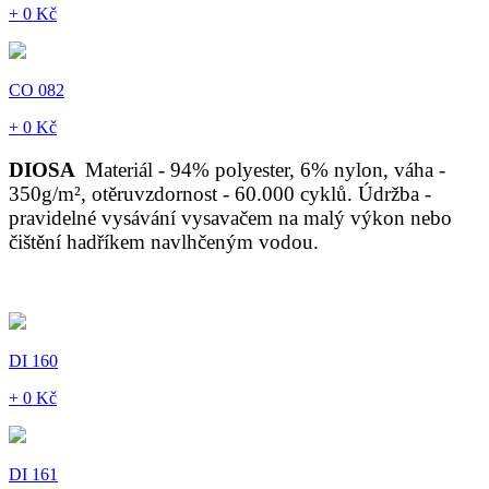
+ 0 Kč
CO 082
+ 0 Kč
DIOSA
Materiál - 94% polyester, 6% nylon, váha -
350g/m², otěruvzdornost - 60.000 cyklů. Údržba -
pravidelné vysávání vysavačem na malý výkon nebo
čištění hadříkem navlhčeným vodou.
DI 160
+ 0 Kč
DI 161