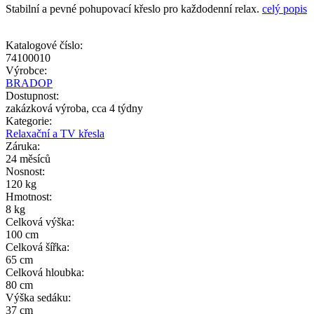
Stabilní a pevné pohupovací křeslo pro každodenní relax.
celý popis
Katalogové číslo:
74100010
Výrobce:
BRADOP
Dostupnost:
zakázková výroba, cca 4 týdny
Kategorie:
Relaxační a TV křesla
Záruka:
24 měsíců
Nosnost:
120 kg
Hmotnost:
8 kg
Celková výška:
100 cm
Celková šířka:
65 cm
Celková hloubka:
80 cm
Výška sedáku:
37 cm