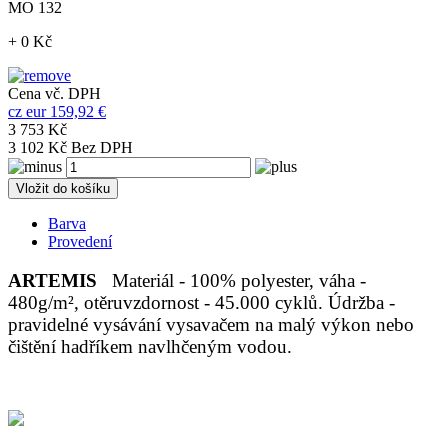
MO 132
+ 0 Kč
Cena vč. DPH
cz
eur
159,92 €
3 753 Kč
3 102 Kč Bez DPH
Vložit do košíku
Barva
Provedení
ARTEMIS
Materiál - 100% polyester, váha -
480g/m², otěruvzdornost - 45.000 cyklů. Údržba -
pravidelné vysávání vysavačem na malý výkon nebo
čištění hadříkem navlhčeným vodou.