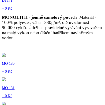
DI 171
+ 0 Kč
MONOLITH - jemně sametový povrch
Materiál -
100% polyester, váha - 330g/m², otěruvzdornost -
90.000 cyklů. Údržba - pravidelné vysávání vysavačem
na malý výkon nebo čištění hadříkem navlhčeným
vodou.
MO 130
+ 0 Kč
MO 131
+ 0 Kč