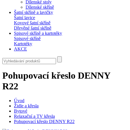
Dílenské stoly
Dílenské skříně
Šatní skříně a lavičky
Šatní lavice
Kovové šatní skříně
Dřevěné šatní skříně
Spisové skříně a kartotéky
Spisové skříně
Kartotéky
AKCE
Pohupovací křeslo DENNY
R22
Úvod
Židle a křesla
Bytové
Relaxační a TV křesla
Pohupovací křeslo DENNY R22