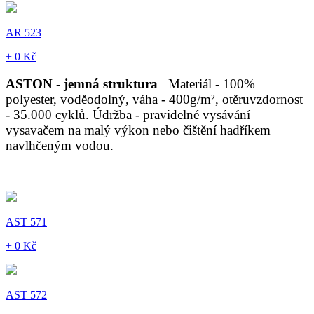
AR 523
+ 0 Kč
ASTON - jemná struktura
Materiál - 100%
polyester, voděodolný, váha - 400g/m², otěruvzdornost
- 35.000 cyklů. Údržba - pravidelné vysávání
vysavačem na malý výkon nebo čištění hadříkem
navlhčeným vodou.
AST 571
+ 0 Kč
AST 572