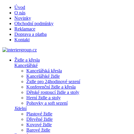
Úvod
O nás
Novinky
Obchodní podmínky
Reklamace
Doprava a platba
Kontakt
Židle a křesla
Kancelářské
Kancelářská křesla
Kancelářské židle
Židle pro 24hodinové sezení
Konferenční židle a křesla
Dětské rostoucí židle a stoly
Herní židle a stoly
Pohovky a soft sezení
Jídelní
Plastové židle
Dřevěné židle
Kovové židle
Barové židle