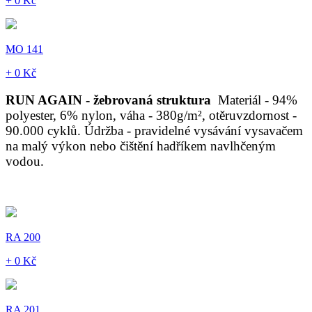
+ 0 Kč
MO 141
+ 0 Kč
RUN AGAIN - žebrovaná struktura
Materiál - 94%
polyester, 6% nylon, váha - 380g/m², otěruvzdornost -
90.000 cyklů. Údržba - pravidelné vysávání vysavačem
na malý výkon nebo čištění hadříkem navlhčeným
vodou.
RA 200
+ 0 Kč
RA 201