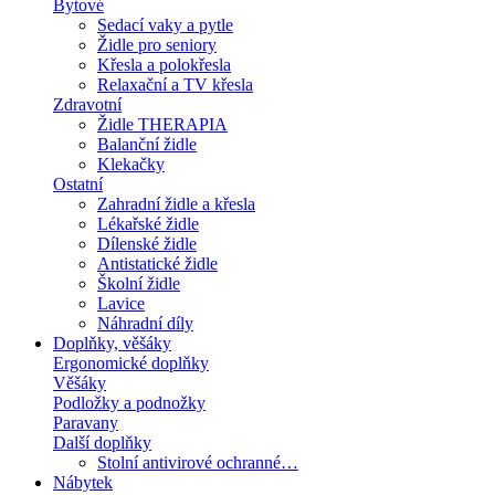
Bytové
Sedací vaky a pytle
Židle pro seniory
Křesla a polokřesla
Relaxační a TV křesla
Zdravotní
Židle THERAPIA
Balanční židle
Klekačky
Ostatní
Zahradní židle a křesla
Lékařské židle
Dílenské židle
Antistatické židle
Školní židle
Lavice
Náhradní díly
Doplňky, věšáky
Ergonomické doplňky
Věšáky
Podložky a podnožky
Paravany
Další doplňky
Stolní antivirové ochranné…
Nábytek