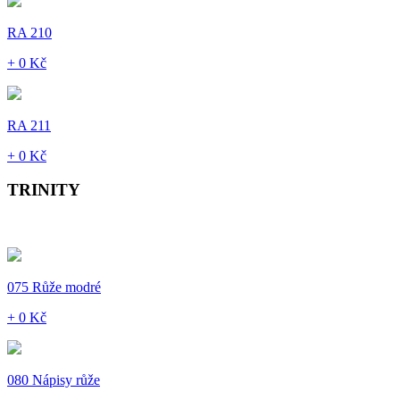
RA 210
+ 0 Kč
RA 211
+ 0 Kč
TRINITY
075 Růže modré
+ 0 Kč
080 Nápisy růže