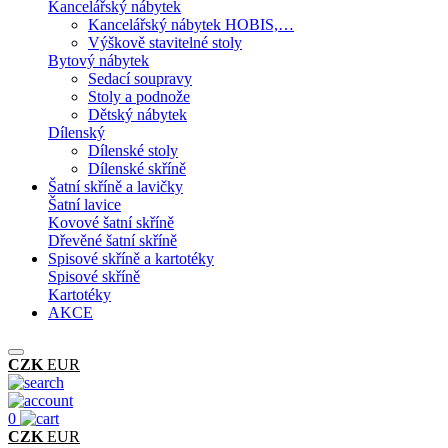
Kancelářský nábytek
Kancelářský nábytek HOBIS,…
Výškově stavitelné stoly
Bytový nábytek
Sedací soupravy
Stoly a podnože
Dětský nábytek
Dílenský
Dílenské stoly
Dílenské skříně
Šatní skříně a lavičky
Šatní lavice
Kovové šatní skříně
Dřevěné šatní skříně
Spisové skříně a kartotéky
Spisové skříně
Kartotéky
AKCE
CZK
EUR
0
CZK
EUR