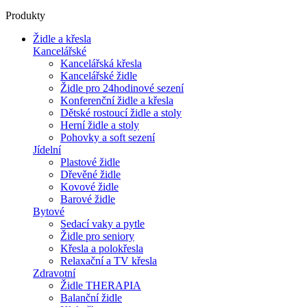
Produkty
Židle a křesla
Kancelářské
Kancelářská křesla
Kancelářské židle
Židle pro 24hodinové sezení
Konferenční židle a křesla
Dětské rostoucí židle a stoly
Herní židle a stoly
Pohovky a soft sezení
Jídelní
Plastové židle
Dřevěné židle
Kovové židle
Barové židle
Bytové
Sedací vaky a pytle
Židle pro seniory
Křesla a polokřesla
Relaxační a TV křesla
Zdravotní
Židle THERAPIA
Balanční židle