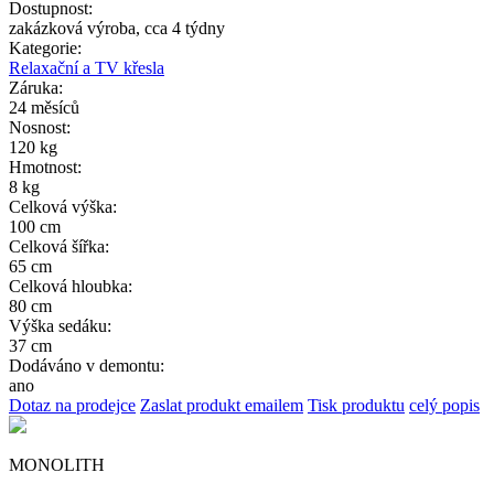
Dostupnost:
zakázková výroba, cca 4 týdny
Kategorie:
Relaxační a TV křesla
Záruka:
24 měsíců
Nosnost:
120 kg
Hmotnost:
8 kg
Celková výška:
100 cm
Celková šířka:
65 cm
Celková hloubka:
80 cm
Výška sedáku:
37 cm
Dodáváno v demontu:
ano
Dotaz na prodejce
Zaslat produkt emailem
Tisk produktu
celý popis
MONOLITH