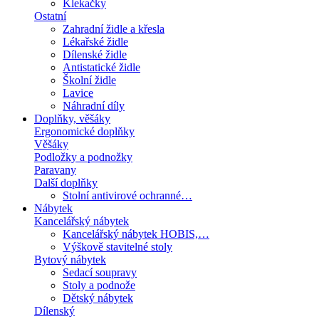
Klekačky
Ostatní
Zahradní židle a křesla
Lékařské židle
Dílenské židle
Antistatické židle
Školní židle
Lavice
Náhradní díly
Doplňky, věšáky
Ergonomické doplňky
Věšáky
Podložky a podnožky
Paravany
Další doplňky
Stolní antivirové ochranné…
Nábytek
Kancelářský nábytek
Kancelářský nábytek HOBIS,…
Výškově stavitelné stoly
Bytový nábytek
Sedací soupravy
Stoly a podnože
Dětský nábytek
Dílenský