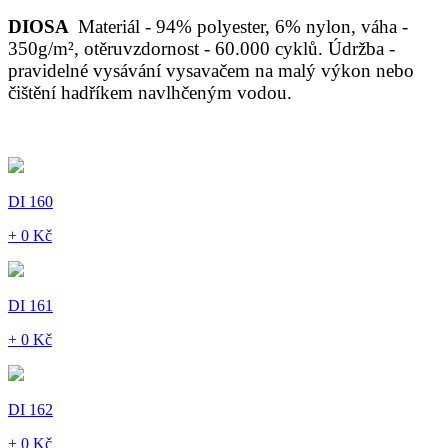
DIOSA
Materiál - 94% polyester, 6% nylon, váha -
350g/m², otěruvzdornost - 60.000 cyklů. Údržba -
pravidelné vysávání vysavačem na malý výkon nebo
čištění hadříkem navlhčeným vodou.
DI 160
+ 0 Kč
DI 161
+ 0 Kč
DI 162
+ 0 Kč