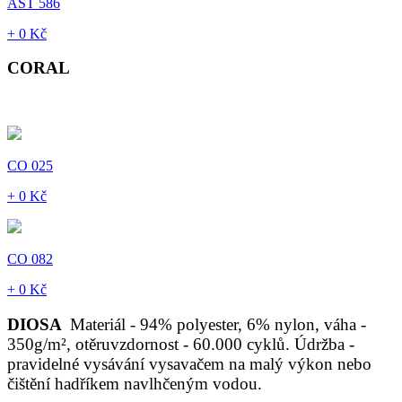
AST 586
+ 0 Kč
CORAL
CO 025
+ 0 Kč
CO 082
+ 0 Kč
DIOSA
Materiál - 94% polyester, 6% nylon, váha -
350g/m², otěruvzdornost - 60.000 cyklů. Údržba -
pravidelné vysávání vysavačem na malý výkon nebo
čištění hadříkem navlhčeným vodou.