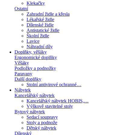
Klekačky
Ostatní
Zahradní židle a křesla
Lékařské židle
Dílenské židle
Antistatické židle
Školní židle
Lavice
Náhradní díly
Doplňky, věšáky
Ergonomické doplňky
Věšáky
Podložky a podnožky
Paravany
Další doplňky
Stolní antivirové ochranné…
Nábytek
Kancelářský nábytek
Kancelářský nábytek HOBIS,…
Výškově stavitelné stoly
Bytový nábytek
Sedací soupravy
Stoly a podnože
Dětský nábytek
Dílenský