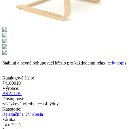
Stabilní a pevné pohupovací křeslo pro každodenní relax.
celý popis
Katalogové číslo:
74100010
Výrobce:
BRADOP
Dostupnost:
zakázková výroba, cca 4 týdny
Kategorie:
Relaxační a TV křesla
Záruka:
24 měsíců