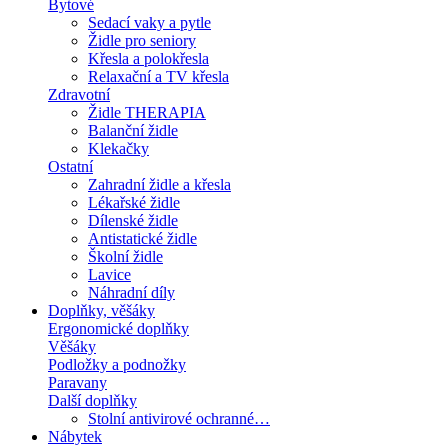
Bytové
Sedací vaky a pytle
Židle pro seniory
Křesla a polokřesla
Relaxační a TV křesla
Zdravotní
Židle THERAPIA
Balanční židle
Klekačky
Ostatní
Zahradní židle a křesla
Lékařské židle
Dílenské židle
Antistatické židle
Školní židle
Lavice
Náhradní díly
Doplňky, věšáky
Ergonomické doplňky
Věšáky
Podložky a podnožky
Paravany
Další doplňky
Stolní antivirové ochranné…
Nábytek