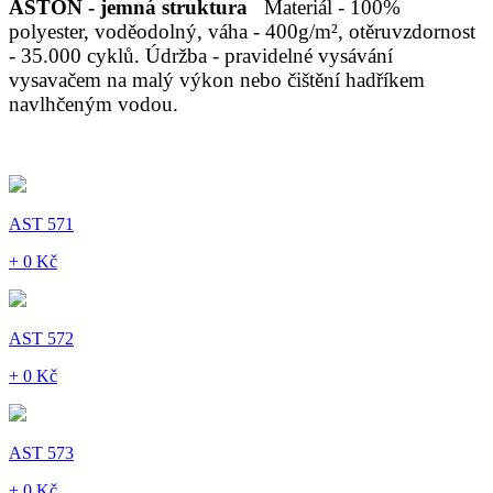
ASTON - jemná struktura
Materiál - 100%
polyester, voděodolný, váha - 400g/m², otěruvzdornost
- 35.000 cyklů. Údržba - pravidelné vysávání
vysavačem na malý výkon nebo čištění hadříkem
navlhčeným vodou.
AST 571
+ 0 Kč
AST 572
+ 0 Kč
AST 573
+ 0 Kč