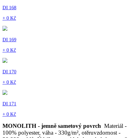
DI 168
+ 0 Kč
DI 169
+ 0 Kč
DI 170
+ 0 Kč
DI 171
+ 0 Kč
MONOLITH - jemně sametový povrch
Materiál -
100% polyester, váha - 330g/m², otěruvzdornost -