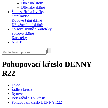
Dílenské stoly
Dílenské skříně
Šatní skříně a lavičky
Šatní lavice
Kovové šatní skříně
Dřevěné šatní skříně
Spisové skříně a kartotéky
Spisové skříně
Kartotéky
AKCE
Pohupovací křeslo DENNY
R22
Úvod
Židle a křesla
Bytové
Relaxační a TV křesla
Pohupovací křeslo DENNY R22