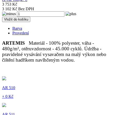
3 753 Kč
3 102 Kč Bez DPH
Vložit do košíku
Barva
Provedení
ARTEMIS
Materiál - 100% polyester, váha -
480g/m², otěruvzdornost - 45.000 cyklů. Údržba -
pravidelné vysávání vysavačem na malý výkon nebo
čištění hadříkem navlhčeným vodou.
AR 510
+ 0 Kč
AR 511