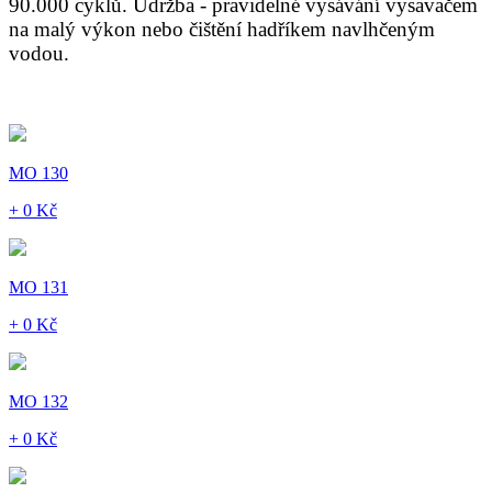
90.000 cyklů. Údržba - pravidelné vysávání vysavačem
na malý výkon nebo čištění hadříkem navlhčeným
vodou.
MO 130
+ 0 Kč
MO 131
+ 0 Kč
MO 132
+ 0 Kč