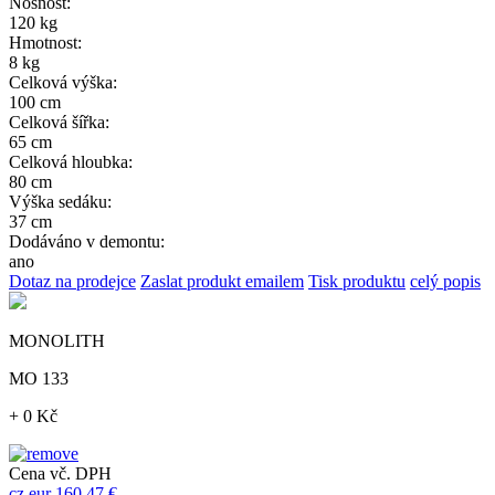
Nosnost:
120 kg
Hmotnost:
8 kg
Celková výška:
100 cm
Celková šířka:
65 cm
Celková hloubka:
80 cm
Výška sedáku:
37 cm
Dodáváno v demontu:
ano
Dotaz na prodejce
Zaslat produkt emailem
Tisk produktu
celý popis
MONOLITH
MO 133
+ 0 Kč
Cena vč. DPH
cz
eur
160,47 €