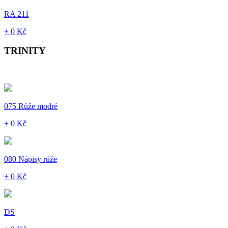
RA 211
+ 0 Kč
TRINITY
075 Růže modré
+ 0 Kč
080 Nápisy růže
+ 0 Kč
DS