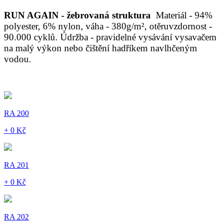
RUN AGAIN - žebrovaná struktura
Materiál - 94%
polyester, 6% nylon, váha - 380g/m², otěruvzdornost -
90.000 cyklů. Údržba - pravidelné vysávání vysavačem
na malý výkon nebo čištění hadříkem navlhčeným
vodou.
RA 200
+ 0 Kč
RA 201
+ 0 Kč
RA 202