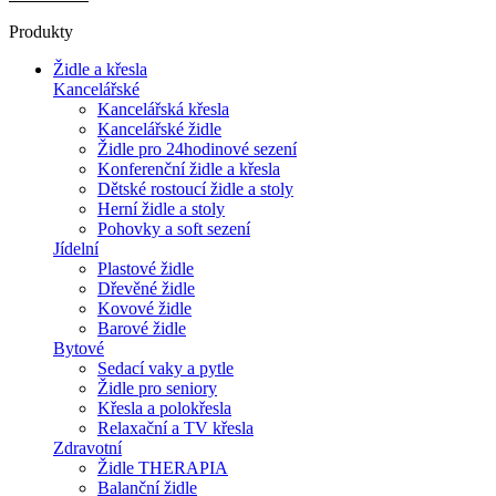
Produkty
Židle a křesla
Kancelářské
Kancelářská křesla
Kancelářské židle
Židle pro 24hodinové sezení
Konferenční židle a křesla
Dětské rostoucí židle a stoly
Herní židle a stoly
Pohovky a soft sezení
Jídelní
Plastové židle
Dřevěné židle
Kovové židle
Barové židle
Bytové
Sedací vaky a pytle
Židle pro seniory
Křesla a polokřesla
Relaxační a TV křesla
Zdravotní
Židle THERAPIA
Balanční židle