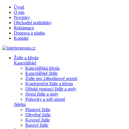
Úvod
O nás
Novinky
Obchodní podmínky
Reklamace
Doprava a platba
Kontakt
Židle a křesla
Kancelářské
Kancelářská křesla
Kancelářské židle
Židle pro 24hodinové sezení
Konferenční židle a křesla
Dětské rostoucí židle a stoly
Herní židle a stoly
Pohovky a soft sezení
Jídelní
Plastové židle
Dřevěné židle
Kovové židle
Barové židle