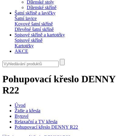
Dílenské stoly
Dílenské skříně
Šatní skříně a lavičky
Šatní lavice
Kovové šatní skříně
Dřevěné šatní skříně
Spisové skříně a kartotéky
Spisové skříně
Kartotéky
AKCE
Pohupovací křeslo DENNY
R22
Úvod
Židle a křesla
Bytové
Relaxační a TV křesla
Pohupovací křeslo DENNY R22