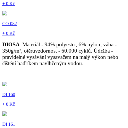
+ 0 Kč
CO 082
+ 0 Kč
DIOSA
Materiál - 94% polyester, 6% nylon, váha -
350g/m², otěruvzdornost - 60.000 cyklů. Údržba -
pravidelné vysávání vysavačem na malý výkon nebo
čištění hadříkem navlhčeným vodou.
DI 160
+ 0 Kč
DI 161