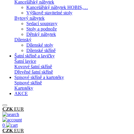
Kancelářský nábytek
Kancelářský nábytek HOBIS,…
Výškově stavitelné stoly
Bytový nábytek
Sedací soupravy
Stoly a podnože
Dětský nábytek
Dílenský
Dílenské stoly
Dílenské skříně
Šatní skříně a lavičky
Šatní lavice
Kovové šatní skříně
Dřevěné šatní skříně
Spisové skříně a kartotéky
Spisové skříně
Kartotéky
AKCE
CZK
EUR
0
CZK
EUR