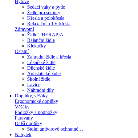
Bytové
Sedací vaky a pytle
Židle pro seniory
Křesla a polokřesla
Relaxační a TV křesla
Zdravotní
Židle THERAPIA
Balanční židle
Klekačky
Ostatní
Zahradní židle a křesla
Lékařské židle
Dílenské židle
Antistatické židle
Školní židle
Lavice
Náhradní díly
Doplňky, věšáky
Ergonomické doplňky
Věšáky
Podložky a podnožky
Paravany
Další doplňky
Stolní antivirové ochranné…
Nábytek