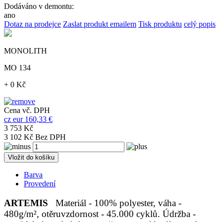
Dodáváno v demontu:
ano
Dotaz na prodejce
Zaslat produkt emailem
Tisk produktu
celý popis
MONOLITH
MO 134
+ 0 Kč
Cena vč. DPH
cz
eur
160,33 €
3 753 Kč
3 102 Kč Bez DPH
Vložit do košíku
Barva
Provedení
ARTEMIS
Materiál - 100% polyester, váha -
480g/m², otěruvzdornost - 45.000 cyklů. Údržba -