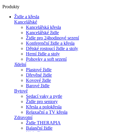
Produkty
Židle a křesla
Kancelářské
Kancelářská křesla
Kancelářské židle
Židle pro 24hodinové sezení
Konferenční židle a křesla
Dětské rostoucí židle a stoly
Herní židle a stoly
Pohovky a soft sezení
Jídelní
Plastové židle
Dřevěné židle
Kovové židle
Barové židle
Bytové
Sedací vaky a pytle
Židle pro seniory
Křesla a polokřesla
Relaxační a TV křesla
Zdravotní
Židle THERAPIA
Balanční židle