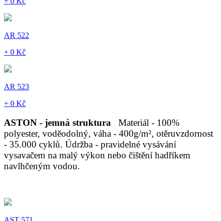
+ 0 Kč
AR 522
+ 0 Kč
AR 523
+ 0 Kč
ASTON - jemná struktura
Materiál - 100%
polyester, voděodolný, váha - 400g/m², otěruvzdornost
- 35.000 cyklů. Údržba - pravidelné vysávání
vysavačem na malý výkon nebo čištění hadříkem
navlhčeným vodou.
AST 571