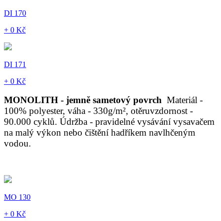
DI 170
+ 0 Kč
DI 171
+ 0 Kč
MONOLITH - jemně sametový povrch
Materiál -
100% polyester, váha - 330g/m², otěruvzdornost -
90.000 cyklů. Údržba - pravidelné vysávání vysavačem
na malý výkon nebo čištění hadříkem navlhčeným
vodou.
MO 130
+ 0 Kč