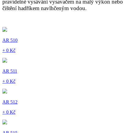
pravidelné vysávání vysavačem na malý výkon nebo
čištění hadříkem navlhčeným vodou.
AR 510
+ 0 Kč
AR 511
+ 0 Kč
AR 512
+ 0 Kč
AR 515