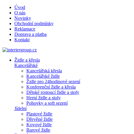
Úvod
O nás
Novinky
Obchodní podmínky
Reklamace
Doprava a platba
Kontakt
Židle a křesla
Kancelářské
Kancelářská křesla
Kancelářské židle
Židle pro 24hodinové sezení
Konferenční židle a křesla
Dětské rostoucí židle a stoly
Herní židle a stoly
Pohovky a soft sezení
Jídelní
Plastové židle
Dřevěné židle
Kovové židle
Barové židle