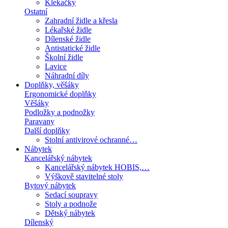
Klekačky
Ostatní
Zahradní židle a křesla
Lékařské židle
Dílenské židle
Antistatické židle
Školní židle
Lavice
Náhradní díly
Doplňky, věšáky
Ergonomické doplňky
Věšáky
Podložky a podnožky
Paravany
Další doplňky
Stolní antivirové ochranné…
Nábytek
Kancelářský nábytek
Kancelářský nábytek HOBIS,…
Výškově stavitelné stoly
Bytový nábytek
Sedací soupravy
Stoly a podnože
Dětský nábytek
Dílenský