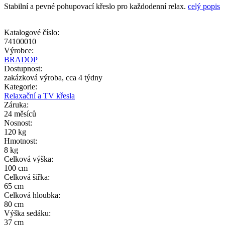
Stabilní a pevné pohupovací křeslo pro každodenní relax.
celý popis
Katalogové číslo:
74100010
Výrobce:
BRADOP
Dostupnost:
zakázková výroba, cca 4 týdny
Kategorie:
Relaxační a TV křesla
Záruka:
24 měsíců
Nosnost:
120 kg
Hmotnost:
8 kg
Celková výška:
100 cm
Celková šířka:
65 cm
Celková hloubka:
80 cm
Výška sedáku:
37 cm