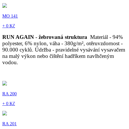
MO 141
+ 0 Kč
RUN AGAIN - žebrovaná struktura
Materiál - 94%
polyester, 6% nylon, váha - 380g/m², otěruvzdornost -
90.000 cyklů. Údržba - pravidelné vysávání vysavačem
na malý výkon nebo čištění hadříkem navlhčeným
vodou.
RA 200
+ 0 Kč
RA 201