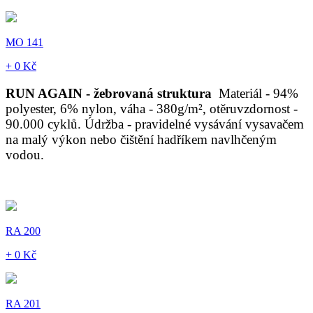
MO 141
+ 0 Kč
RUN AGAIN - žebrovaná struktura
Materiál - 94%
polyester, 6% nylon, váha - 380g/m², otěruvzdornost -
90.000 cyklů. Údržba - pravidelné vysávání vysavačem
na malý výkon nebo čištění hadříkem navlhčeným
vodou.
RA 200
+ 0 Kč
RA 201