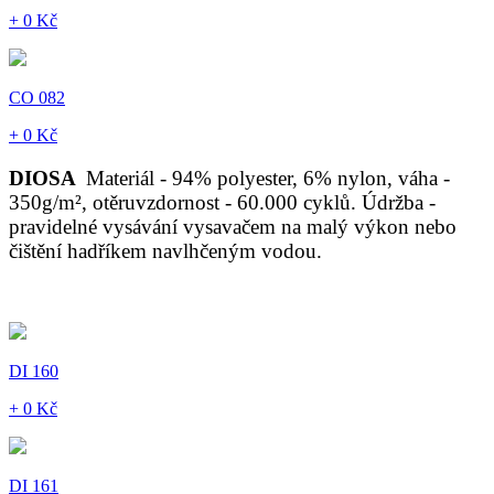
+ 0 Kč
CO 082
+ 0 Kč
DIOSA
Materiál - 94% polyester, 6% nylon, váha -
350g/m², otěruvzdornost - 60.000 cyklů. Údržba -
pravidelné vysávání vysavačem na malý výkon nebo
čištění hadříkem navlhčeným vodou.
DI 160
+ 0 Kč
DI 161