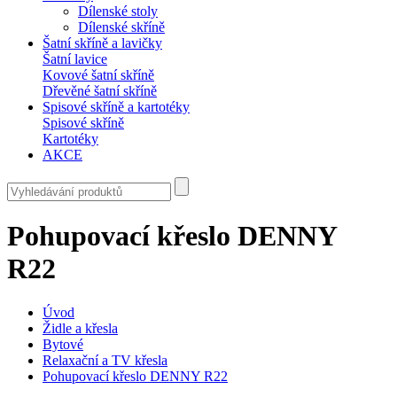
Dílenské stoly
Dílenské skříně
Šatní skříně a lavičky
Šatní lavice
Kovové šatní skříně
Dřevěné šatní skříně
Spisové skříně a kartotéky
Spisové skříně
Kartotéky
AKCE
Pohupovací křeslo DENNY
R22
Úvod
Židle a křesla
Bytové
Relaxační a TV křesla
Pohupovací křeslo DENNY R22