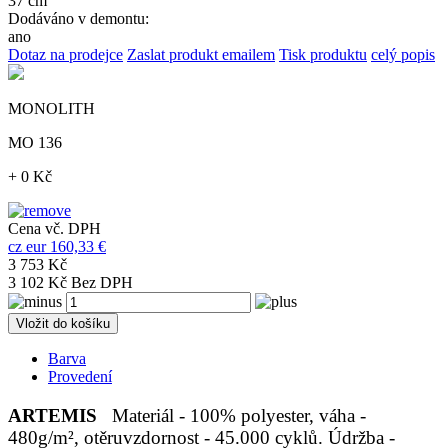
37 cm
Dodáváno v demontu:
ano
Dotaz na prodejce
Zaslat produkt emailem
Tisk produktu
celý popis
MONOLITH
MO 136
+ 0 Kč
Cena vč. DPH
cz
eur
160,33 €
3 753 Kč
3 102 Kč Bez DPH
Vložit do košíku
Barva
Provedení
ARTEMIS
Materiál - 100% polyester, váha -
480g/m², otěruvzdornost - 45.000 cyklů. Údržba -