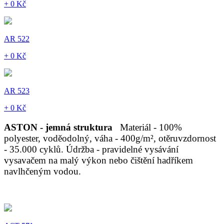
+ 0 Kč
AR 522
+ 0 Kč
AR 523
+ 0 Kč
ASTON - jemná struktura
Materiál - 100%
polyester, voděodolný, váha - 400g/m², otěruvzdornost
- 35.000 cyklů. Údržba - pravidelné vysávání
vysavačem na malý výkon nebo čištění hadříkem
navlhčeným vodou.