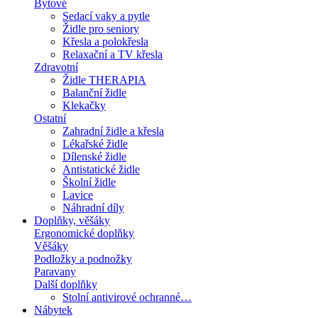
Bytové
Sedací vaky a pytle
Židle pro seniory
Křesla a polokřesla
Relaxační a TV křesla
Zdravotní
Židle THERAPIA
Balanční židle
Klekačky
Ostatní
Zahradní židle a křesla
Lékařské židle
Dílenské židle
Antistatické židle
Školní židle
Lavice
Náhradní díly
Doplňky, věšáky
Ergonomické doplňky
Věšáky
Podložky a podnožky
Paravany
Další doplňky
Stolní antivirové ochranné…
Nábytek