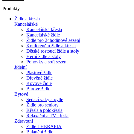
Produkty
Židle a křesla
Kancelářské
Kancelářská křesla
Kancelářské židle
Židle pro 24hodinové sezení
Konferenční židle a křesla
Dětské rostoucí židle a stoly
Herní židle a stoly
Pohovky a soft sezení
Jídelní
Plastové židle
Dřevěné židle
Kovové židle
Barové židle
Bytové
Sedací vaky a pytle
Židle pro seniory
Křesla a polokřesla
Relaxační a TV křesla
Zdravotní
Židle THERAPIA
Balanční židle