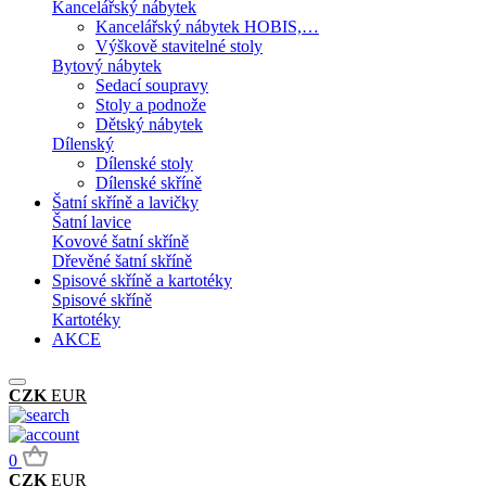
Kancelářský nábytek
Kancelářský nábytek HOBIS,…
Výškově stavitelné stoly
Bytový nábytek
Sedací soupravy
Stoly a podnože
Dětský nábytek
Dílenský
Dílenské stoly
Dílenské skříně
Šatní skříně a lavičky
Šatní lavice
Kovové šatní skříně
Dřevěné šatní skříně
Spisové skříně a kartotéky
Spisové skříně
Kartotéky
AKCE
CZK
EUR
0
CZK
EUR