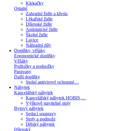
Klekačky
Ostatní
Zahradní židle a křesla
Lékařské židle
Dílenské židle
Antistatické židle
Školní židle
Lavice
Náhradní díly
Doplňky, věšáky
Ergonomické doplňky
Věšáky
Podložky a podnožky
Paravany
Další doplňky
Stolní antivirové ochranné…
Nábytek
Kancelářský nábytek
Kancelářský nábytek HOBIS,…
Výškově stavitelné stoly
Bytový nábytek
Sedací soupravy
Stoly a podnože
Dětský nábytek
Dílenský