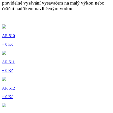
pravidelné vysávání vysavačem na malý výkon nebo
čištění hadříkem navlhčeným vodou.
AR 510
+ 0 Kč
AR 511
+ 0 Kč
AR 512
+ 0 Kč