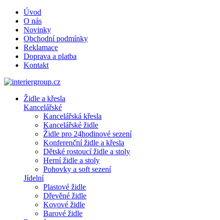
Úvod
O nás
Novinky
Obchodní podmínky
Reklamace
Doprava a platba
Kontakt
Židle a křesla
Kancelářské
Kancelářská křesla
Kancelářské židle
Židle pro 24hodinové sezení
Konferenční židle a křesla
Dětské rostoucí židle a stoly
Herní židle a stoly
Pohovky a soft sezení
Jídelní
Plastové židle
Dřevěné židle
Kovové židle
Barové židle