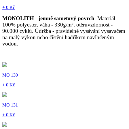
+ 0 Kč
MONOLITH - jemně sametový povrch
Materiál -
100% polyester, váha - 330g/m², otěruvzdornost -
90.000 cyklů. Údržba - pravidelné vysávání vysavačem
na malý výkon nebo čištění hadříkem navlhčeným
vodou.
MO 130
+ 0 Kč
MO 131
+ 0 Kč