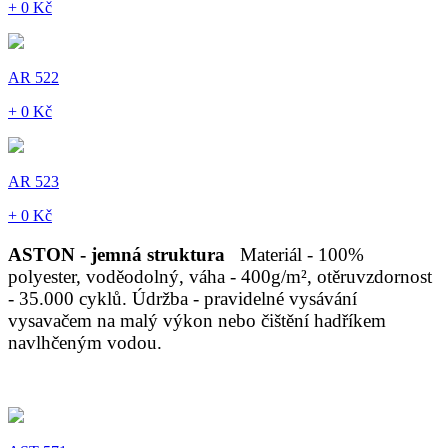
+ 0 Kč
AR 522
+ 0 Kč
AR 523
+ 0 Kč
ASTON - jemná struktura
Materiál - 100%
polyester, voděodolný, váha - 400g/m², otěruvzdornost
- 35.000 cyklů. Údržba - pravidelné vysávání
vysavačem na malý výkon nebo čištění hadříkem
navlhčeným vodou.