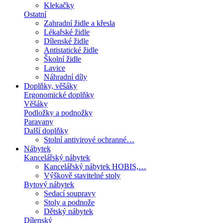
Klekačky
Ostatní
Zahradní židle a křesla
Lékařské židle
Dílenské židle
Antistatické židle
Školní židle
Lavice
Náhradní díly
Doplňky, věšáky
Ergonomické doplňky
Věšáky
Podložky a podnožky
Paravany
Další doplňky
Stolní antivirové ochranné…
Nábytek
Kancelářský nábytek
Kancelářský nábytek HOBIS,…
Výškově stavitelné stoly
Bytový nábytek
Sedací soupravy
Stoly a podnože
Dětský nábytek
Dílenský