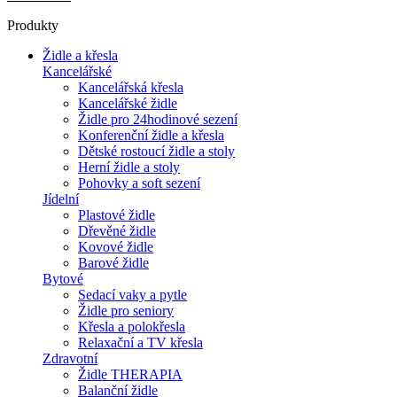
Produkty
Židle a křesla
Kancelářské
Kancelářská křesla
Kancelářské židle
Židle pro 24hodinové sezení
Konferenční židle a křesla
Dětské rostoucí židle a stoly
Herní židle a stoly
Pohovky a soft sezení
Jídelní
Plastové židle
Dřevěné židle
Kovové židle
Barové židle
Bytové
Sedací vaky a pytle
Židle pro seniory
Křesla a polokřesla
Relaxační a TV křesla
Zdravotní
Židle THERAPIA
Balanční židle