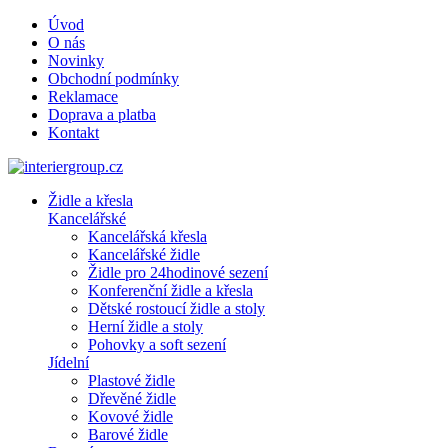
Úvod
O nás
Novinky
Obchodní podmínky
Reklamace
Doprava a platba
Kontakt
Židle a křesla
Kancelářské
Kancelářská křesla
Kancelářské židle
Židle pro 24hodinové sezení
Konferenční židle a křesla
Dětské rostoucí židle a stoly
Herní židle a stoly
Pohovky a soft sezení
Jídelní
Plastové židle
Dřevěné židle
Kovové židle
Barové židle