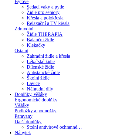
Bytové
Sedací vaky a pytle
Židle pro seniory
Křesla a polokřesla
Relaxační a TV křesla
Zdravotní
Židle THERAPIA
Balanční židle
Klekačky
Ostatní
Zahradní židle a křesla
Lékařské židle
Dílenské židle
Antistatické židle
Školní židle
Lavice
Náhradní díly
Doplňky, věšáky
Ergonomické doplňky
Věšáky
Podložky a podnožky
Paravany
Další doplňky
Stolní antivirové ochranné…
Nábytek