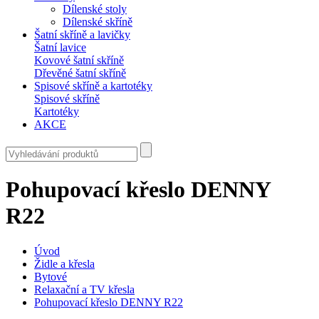
Dílenské stoly
Dílenské skříně
Šatní skříně a lavičky
Šatní lavice
Kovové šatní skříně
Dřevěné šatní skříně
Spisové skříně a kartotéky
Spisové skříně
Kartotéky
AKCE
Pohupovací křeslo DENNY
R22
Úvod
Židle a křesla
Bytové
Relaxační a TV křesla
Pohupovací křeslo DENNY R22