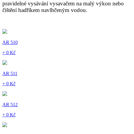
pravidelné vysávání vysavačem na malý výkon nebo
čištění hadříkem navlhčeným vodou.
AR 510
+ 0 Kč
AR 511
+ 0 Kč
AR 512
+ 0 Kč