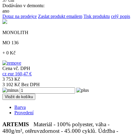
37 cm
Dodáváno v demontu:
ano
Dotaz na prodejce
Zaslat produkt emailem
Tisk produktu
celý popis
MONOLITH
MO 136
+ 0 Kč
Cena vč. DPH
cz
eur
160,47 €
3 753 Kč
3 102 Kč Bez DPH
Vložit do košíku
Barva
Provedení
ARTEMIS
Materiál - 100% polyester, váha -
480g/m², otěruvzdornost - 45.000 cyklů. Údržba -