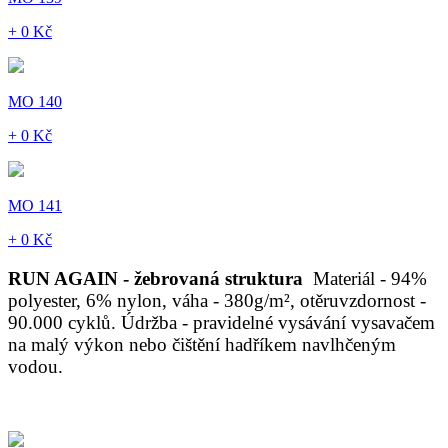
+ 0 Kč
MO 140
+ 0 Kč
MO 141
+ 0 Kč
RUN AGAIN - žebrovaná struktura
Materiál - 94%
polyester, 6% nylon, váha - 380g/m², otěruvzdornost -
90.000 cyklů. Údržba - pravidelné vysávání vysavačem
na malý výkon nebo čištění hadříkem navlhčeným
vodou.