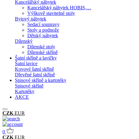
Kancelářský nábytek
Kancelářský nábytek HOBIS,…
Výškově stavitelné stoly
Bytový nábytek
Sedací soupravy
Stoly a podnože
Dětský nábytek
Dílenský
Dílenské stoly
Dílenské skříně
Šatní skříně a lavičky
Šatní lavice
Kovové šatní skříně
Dřevěné šatní skříně
Spisové skříně a kartotéky
Spisové skříně
Kartotéky
AKCE
CZK
EUR
0
CZK
EUR