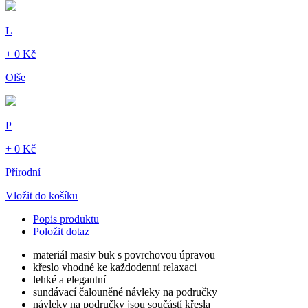
L
+ 0 Kč
Olše
P
+ 0 Kč
Přírodní
Vložit do košíku
Popis produktu
Položit dotaz
materiál masiv buk s povrchovou úpravou
křeslo vhodné ke každodenní relaxaci
lehké a elegantní
sundávací čalouněné návleky na područky
návleky na područky jsou součástí křesla