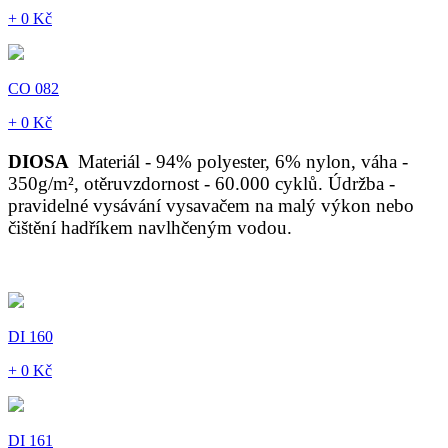
+ 0 Kč
CO 082
+ 0 Kč
DIOSA
Materiál - 94% polyester, 6% nylon, váha -
350g/m², otěruvzdornost - 60.000 cyklů. Údržba -
pravidelné vysávání vysavačem na malý výkon nebo
čištění hadříkem navlhčeným vodou.
DI 160
+ 0 Kč
DI 161