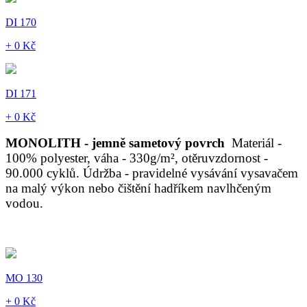
DI 170
+ 0 Kč
DI 171
+ 0 Kč
MONOLITH - jemně sametový povrch
Materiál -
100% polyester, váha - 330g/m², otěruvzdornost -
90.000 cyklů. Údržba - pravidelné vysávání vysavačem
na malý výkon nebo čištění hadříkem navlhčeným
vodou.
MO 130
+ 0 Kč