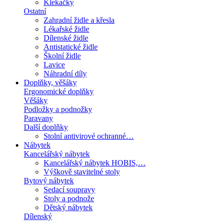
Klekačky
Ostatní
Zahradní židle a křesla
Lékařské židle
Dílenské židle
Antistatické židle
Školní židle
Lavice
Náhradní díly
Doplňky, věšáky
Ergonomické doplňky
Věšáky
Podložky a podnožky
Paravany
Další doplňky
Stolní antivirové ochranné…
Nábytek
Kancelářský nábytek
Kancelářský nábytek HOBIS,…
Výškově stavitelné stoly
Bytový nábytek
Sedací soupravy
Stoly a podnože
Dětský nábytek
Dílenský