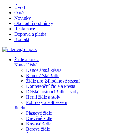
Úvod
O nás
Novinky
Obchodní podmínky
Reklamace
Doprava a platba
Kontakt
Židle a křesla
Kancelářské
Kancelářská křesla
Kancelářské židle
Židle pro 24hodinové sezení
Konferenční židle a křesla
Dětské rostoucí židle a stoly
Herní židle a stoly
Pohovky a soft sezení
Jídelní
Plastové židle
Dřevěné židle
Kovové židle
Barové židle