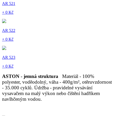
AR 521
+ 0 Kč
AR 522
+ 0 Kč
AR 523
+ 0 Kč
ASTON - jemná struktura
Materiál - 100%
polyester, voděodolný, váha - 400g/m², otěruvzdornost
- 35.000 cyklů. Údržba - pravidelné vysávání
vysavačem na malý výkon nebo čištění hadříkem
navlhčeným vodou.