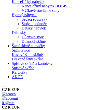
Kancelářský nábytek
Kancelářský nábytek HOBIS,…
Výškově stavitelné stoly
Bytový nábytek
Sedací soupravy
Stoly a podnože
Dětský nábytek
Dílenský
Dílenské stoly
Dílenské skříně
Šatní skříně a lavičky
Šatní lavice
Kovové šatní skříně
Dřevěné šatní skříně
Spisové skříně a kartotéky
Spisové skříně
Kartotéky
AKCE
CZK
EUR
0
CZK
EUR