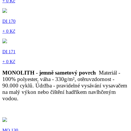
+ 0 Kč
DI 170
+ 0 Kč
DI 171
+ 0 Kč
MONOLITH - jemně sametový povrch
Materiál -
100% polyester, váha - 330g/m², otěruvzdornost -
90.000 cyklů. Údržba - pravidelné vysávání vysavačem
na malý výkon nebo čištění hadříkem navlhčeným
vodou.
MO 130