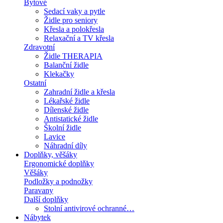
Bytové
Sedací vaky a pytle
Židle pro seniory
Křesla a polokřesla
Relaxační a TV křesla
Zdravotní
Židle THERAPIA
Balanční židle
Klekačky
Ostatní
Zahradní židle a křesla
Lékařské židle
Dílenské židle
Antistatické židle
Školní židle
Lavice
Náhradní díly
Doplňky, věšáky
Ergonomické doplňky
Věšáky
Podložky a podnožky
Paravany
Další doplňky
Stolní antivirové ochranné…
Nábytek