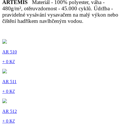
ARTEMIS
Materiál - 100% polyester, váha -
480g/m², otěruvzdornost - 45.000 cyklů. Údržba -
pravidelné vysávání vysavačem na malý výkon nebo
čištění hadříkem navlhčeným vodou.
AR 510
+ 0 Kč
AR 511
+ 0 Kč
AR 512
+ 0 Kč