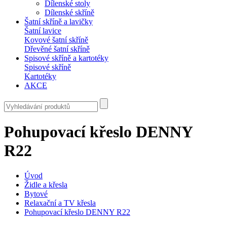
Dílenské stoly
Dílenské skříně
Šatní skříně a lavičky
Šatní lavice
Kovové šatní skříně
Dřevěné šatní skříně
Spisové skříně a kartotéky
Spisové skříně
Kartotéky
AKCE
Pohupovací křeslo DENNY
R22
Úvod
Židle a křesla
Bytové
Relaxační a TV křesla
Pohupovací křeslo DENNY R22