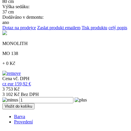
80 cm
Výška sedáku:
37 cm
Dodáváno v demontu:
ano
Dotaz na prodejce
Zaslat produkt emailem
Tisk produktu
celý popis
MONOLITH
MO 138
+ 0 Kč
Cena vč. DPH
cz
eur
159,92 €
3 753 Kč
3 102 Kč Bez DPH
Vložit do košíku
Barva
Provedení