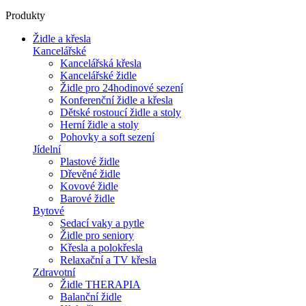
Produkty
Židle a křesla
Kancelářské
Kancelářská křesla
Kancelářské židle
Židle pro 24hodinové sezení
Konferenční židle a křesla
Dětské rostoucí židle a stoly
Herní židle a stoly
Pohovky a soft sezení
Jídelní
Plastové židle
Dřevěné židle
Kovové židle
Barové židle
Bytové
Sedací vaky a pytle
Židle pro seniory
Křesla a polokřesla
Relaxační a TV křesla
Zdravotní
Židle THERAPIA
Balanční židle