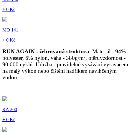
+ 0 Kč
MO 141
+ 0 Kč
RUN AGAIN - žebrovaná struktura
Materiál - 94%
polyester, 6% nylon, váha - 380g/m², otěruvzdornost -
90.000 cyklů. Údržba - pravidelné vysávání vysavačem
na malý výkon nebo čištění hadříkem navlhčeným
vodou.
RA 200
+ 0 Kč