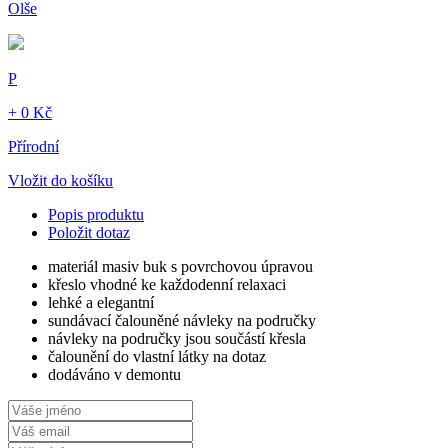
Olše
P
+ 0 Kč
Přírodní
Vložit do košíku
Popis produktu
Položit dotaz
materiál masiv buk s povrchovou úpravou
křeslo vhodné ke každodenní relaxaci
lehké a elegantní
sundávací čalouněné návleky na područky
návleky na područky jsou součástí křesla
čalounění do vlastní látky na dotaz
dodáváno v demontu