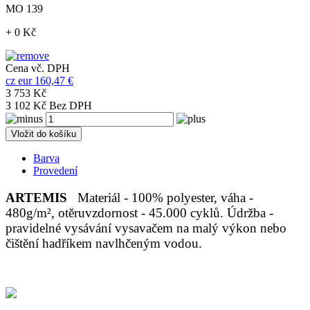
MO 139
+ 0 Kč
Cena vč. DPH
cz
eur
160,47 €
3 753 Kč
3 102 Kč Bez DPH
Vložit do košíku
Barva
Provedení
ARTEMIS
Materiál - 100% polyester, váha -
480g/m², otěruvzdornost - 45.000 cyklů. Údržba -
pravidelné vysávání vysavačem na malý výkon nebo
čištění hadříkem navlhčeným vodou.