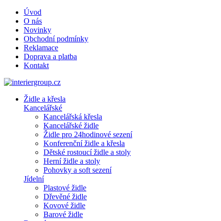
Úvod
O nás
Novinky
Obchodní podmínky
Reklamace
Doprava a platba
Kontakt
Židle a křesla
Kancelářské
Kancelářská křesla
Kancelářské židle
Židle pro 24hodinové sezení
Konferenční židle a křesla
Dětské rostoucí židle a stoly
Herní židle a stoly
Pohovky a soft sezení
Jídelní
Plastové židle
Dřevěné židle
Kovové židle
Barové židle