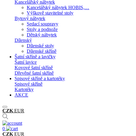
Kancelářský nábytek
Kancelářský nábytek HOBIS,…
Výškově stavitelné stoly
Bytový nábytek
Sedací soupravy
Stoly a podnože
Dětský nábytek
Dílenský
Dílenské stoly
Dílenské skříně
Šatní skříně a lavičky
Šatní lavice
Kovové šatní skříně
Dřevěné šatní skříně
Spisové skříně a kartotéky
Spisové skříně
Kartotéky
AKCE
CZK
EUR
0
CZK
EUR