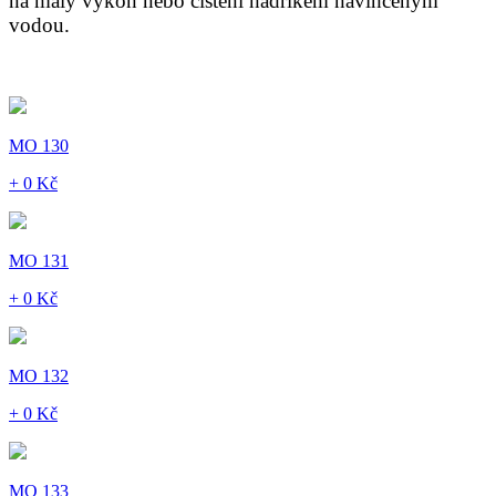
na malý výkon nebo čištění hadříkem navlhčeným
vodou.
MO 130
+ 0 Kč
MO 131
+ 0 Kč
MO 132
+ 0 Kč
MO 133