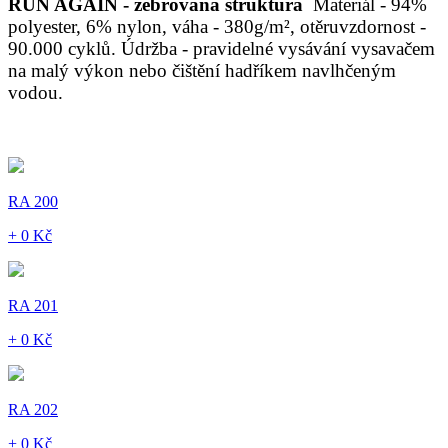
RUN AGAIN - žebrovaná struktura
Materiál - 94%
polyester, 6% nylon, váha - 380g/m², otěruvzdornost -
90.000 cyklů. Údržba - pravidelné vysávání vysavačem
na malý výkon nebo čištění hadříkem navlhčeným
vodou.
RA 200
+ 0 Kč
RA 201
+ 0 Kč
RA 202
+ 0 Kč