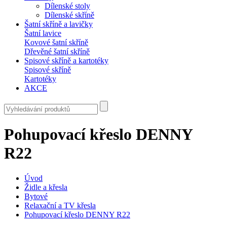
Dílenské stoly
Dílenské skříně
Šatní skříně a lavičky
Šatní lavice
Kovové šatní skříně
Dřevěné šatní skříně
Spisové skříně a kartotéky
Spisové skříně
Kartotéky
AKCE
Pohupovací křeslo DENNY
R22
Úvod
Židle a křesla
Bytové
Relaxační a TV křesla
Pohupovací křeslo DENNY R22