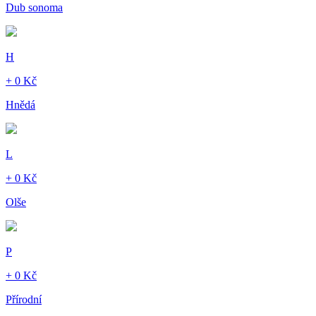
Dub sonoma
H
+ 0 Kč
Hnědá
L
+ 0 Kč
Olše
P
+ 0 Kč
Přírodní