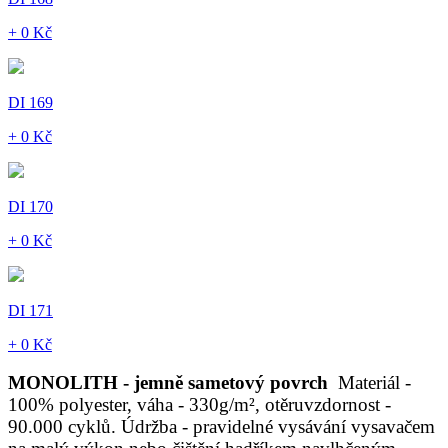
+ 0 Kč
DI 169
+ 0 Kč
DI 170
+ 0 Kč
DI 171
+ 0 Kč
MONOLITH - jemně sametový povrch
Materiál -
100% polyester, váha - 330g/m², otěruvzdornost -
90.000 cyklů. Údržba - pravidelné vysávání vysavačem