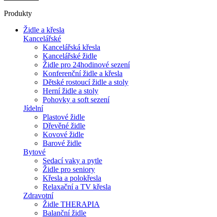
Produkty
Židle a křesla
Kancelářské
Kancelářská křesla
Kancelářské židle
Židle pro 24hodinové sezení
Konferenční židle a křesla
Dětské rostoucí židle a stoly
Herní židle a stoly
Pohovky a soft sezení
Jídelní
Plastové židle
Dřevěné židle
Kovové židle
Barové židle
Bytové
Sedací vaky a pytle
Židle pro seniory
Křesla a polokřesla
Relaxační a TV křesla
Zdravotní
Židle THERAPIA
Balanční židle