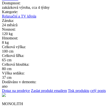
Dostupnost:
zakázková výroba, cca 4 týdny
Kategorie:
Relaxační a TV křesla
Záruka:
24 měsíců
Nosnost:
120 kg
Hmotnost:
8 kg
Celková výška:
100 cm
Celková šířka:
65 cm
Celková hloubka:
80 cm
Výška sedáku:
37 cm
Dodáváno v demontu:
ano
Dotaz na prodejce
Zaslat produkt emailem
Tisk produktu
celý popis
MONOLITH