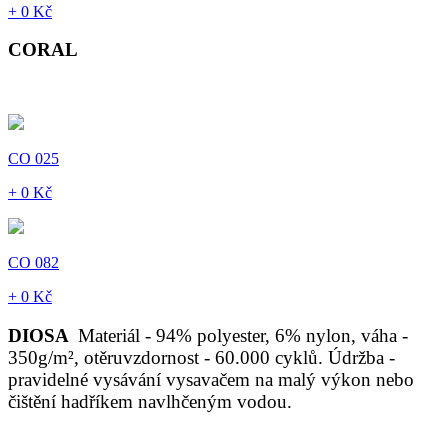
+ 0 Kč
CORAL
CO 025
+ 0 Kč
CO 082
+ 0 Kč
DIOSA
Materiál - 94% polyester, 6% nylon, váha -
350g/m², otěruvzdornost - 60.000 cyklů. Údržba -
pravidelné vysávání vysavačem na malý výkon nebo
čištění hadříkem navlhčeným vodou.