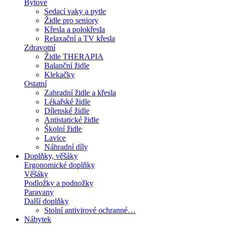
Bytové
Sedací vaky a pytle
Židle pro seniory
Křesla a polokřesla
Relaxační a TV křesla
Zdravotní
Židle THERAPIA
Balanční židle
Klekačky
Ostatní
Zahradní židle a křesla
Lékařské židle
Dílenské židle
Antistatické židle
Školní židle
Lavice
Náhradní díly
Doplňky, věšáky
Ergonomické doplňky
Věšáky
Podložky a podnožky
Paravany
Další doplňky
Stolní antivirové ochranné…
Nábytek