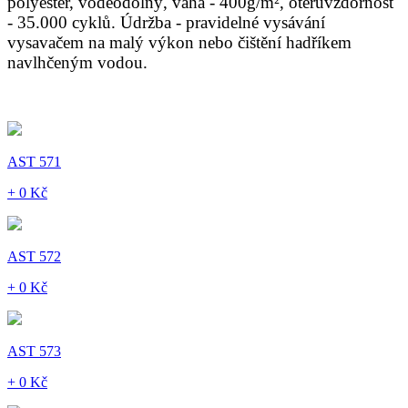
polyester, voděodolný, váha - 400g/m², otěruvzdornost
- 35.000 cyklů. Údržba - pravidelné vysávání
vysavačem na malý výkon nebo čištění hadříkem
navlhčeným vodou.
AST 571
+ 0 Kč
AST 572
+ 0 Kč
AST 573
+ 0 Kč