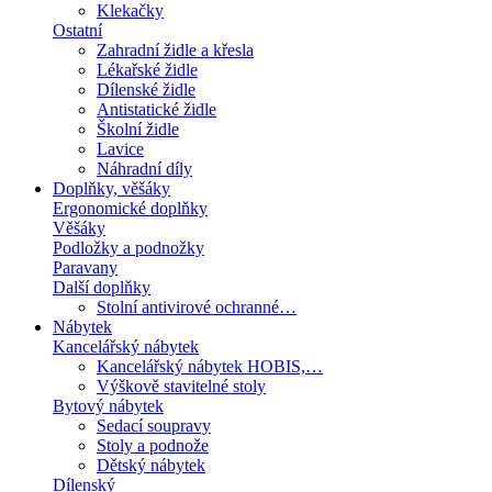
Klekačky
Ostatní
Zahradní židle a křesla
Lékařské židle
Dílenské židle
Antistatické židle
Školní židle
Lavice
Náhradní díly
Doplňky, věšáky
Ergonomické doplňky
Věšáky
Podložky a podnožky
Paravany
Další doplňky
Stolní antivirové ochranné…
Nábytek
Kancelářský nábytek
Kancelářský nábytek HOBIS,…
Výškově stavitelné stoly
Bytový nábytek
Sedací soupravy
Stoly a podnože
Dětský nábytek
Dílenský