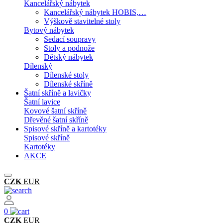
Kancelářský nábytek
Kancelářský nábytek HOBIS,…
Výškově stavitelné stoly
Bytový nábytek
Sedací soupravy
Stoly a podnože
Dětský nábytek
Dílenský
Dílenské stoly
Dílenské skříně
Šatní skříně a lavičky
Šatní lavice
Kovové šatní skříně
Dřevěné šatní skříně
Spisové skříně a kartotéky
Spisové skříně
Kartotéky
AKCE
CZK
EUR
0
CZK
EUR