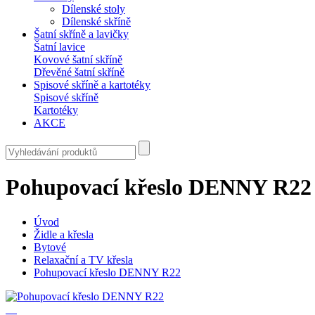
Dílenské stoly
Dílenské skříně
Šatní skříně a lavičky
Šatní lavice
Kovové šatní skříně
Dřevěné šatní skříně
Spisové skříně a kartotéky
Spisové skříně
Kartotéky
AKCE
Pohupovací křeslo DENNY R22
Úvod
Židle a křesla
Bytové
Relaxační a TV křesla
Pohupovací křeslo DENNY R22