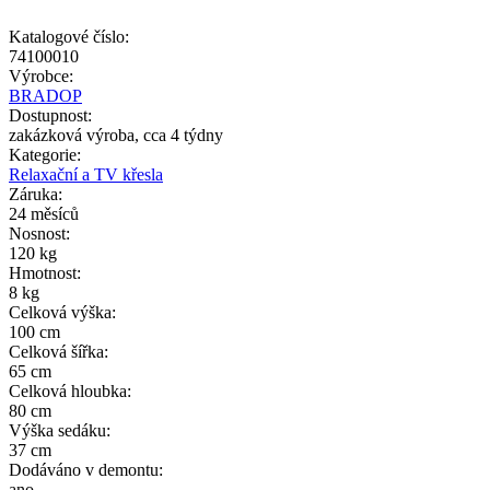
Katalogové číslo:
74100010
Výrobce:
BRADOP
Dostupnost:
zakázková výroba, cca 4 týdny
Kategorie:
Relaxační a TV křesla
Záruka:
24 měsíců
Nosnost:
120 kg
Hmotnost:
8 kg
Celková výška:
100 cm
Celková šířka:
65 cm
Celková hloubka:
80 cm
Výška sedáku:
37 cm
Dodáváno v demontu:
ano