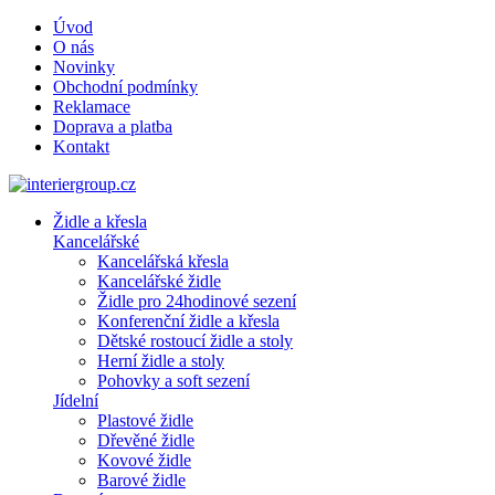
Úvod
O nás
Novinky
Obchodní podmínky
Reklamace
Doprava a platba
Kontakt
Židle a křesla
Kancelářské
Kancelářská křesla
Kancelářské židle
Židle pro 24hodinové sezení
Konferenční židle a křesla
Dětské rostoucí židle a stoly
Herní židle a stoly
Pohovky a soft sezení
Jídelní
Plastové židle
Dřevěné židle
Kovové židle
Barové židle