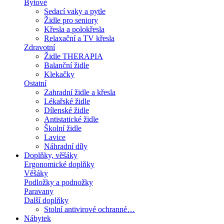
Bytové
Sedací vaky a pytle
Židle pro seniory
Křesla a polokřesla
Relaxační a TV křesla
Zdravotní
Židle THERAPIA
Balanční židle
Klekačky
Ostatní
Zahradní židle a křesla
Lékařské židle
Dílenské židle
Antistatické židle
Školní židle
Lavice
Náhradní díly
Doplňky, věšáky
Ergonomické doplňky
Věšáky
Podložky a podnožky
Paravany
Další doplňky
Stolní antivirové ochranné…
Nábytek