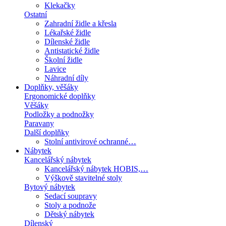
Klekačky
Ostatní
Zahradní židle a křesla
Lékařské židle
Dílenské židle
Antistatické židle
Školní židle
Lavice
Náhradní díly
Doplňky, věšáky
Ergonomické doplňky
Věšáky
Podložky a podnožky
Paravany
Další doplňky
Stolní antivirové ochranné…
Nábytek
Kancelářský nábytek
Kancelářský nábytek HOBIS,…
Výškově stavitelné stoly
Bytový nábytek
Sedací soupravy
Stoly a podnože
Dětský nábytek
Dílenský