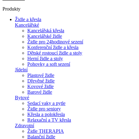
Produkty
Židle a křesla
Kancelářské
Kancelářská křesla
Kancelářské židle
Židle pro 24hodinové sezení
Konferenční židle a křesla
Dětské rostoucí židle a stoly
Herní židle a stoly
Pohovky a soft sezení
Jídelní
Plastové židle
Dřevěné židle
Kovové židle
Barové židle
Bytové
Sedací vaky a pytle
Židle pro seniory
Křesla a polokřesla
Relaxační a TV křesla
Zdravotní
Židle THERAPIA
Balanční židle