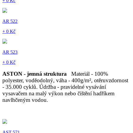
+ 0 Kč
AR 522
+ 0 Kč
AR 523
+ 0 Kč
ASTON - jemná struktura
Materiál - 100%
polyester, voděodolný, váha - 400g/m², otěruvzdornost
- 35.000 cyklů. Údržba - pravidelné vysávání
vysavačem na malý výkon nebo čištění hadříkem
navlhčeným vodou.
AST 571