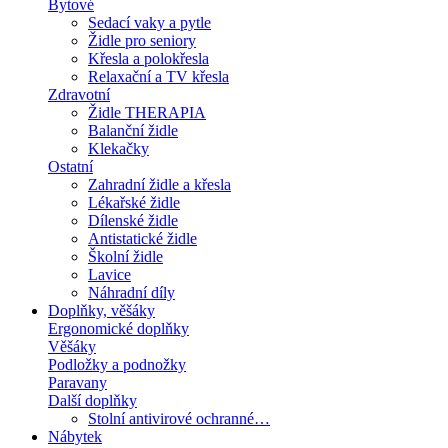
Bytové
Sedací vaky a pytle
Židle pro seniory
Křesla a polokřesla
Relaxační a TV křesla
Zdravotní
Židle THERAPIA
Balanční židle
Klekačky
Ostatní
Zahradní židle a křesla
Lékařské židle
Dílenské židle
Antistatické židle
Školní židle
Lavice
Náhradní díly
Doplňky, věšáky
Ergonomické doplňky
Věšáky
Podložky a podnožky
Paravany
Další doplňky
Stolní antivirové ochranné…
Nábytek