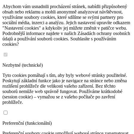
Abychom vám usnadnili procházení stránek, nabídli přizpůsobený
obsah nebo reklamu a mohli anonymně analyzovat návštěvnost,
využíváme soubory cookies, které sdílíme se svými partnery pro
sociální média, inzerci a analýzu. Jejich nastavení upravíte odkazem
"Nastavení cookies" a kdykoliv jej můžete změnit v patičce webu.
Podrobnější informace najdete v našich Zásadách ochrany osobních
údajů a používání souborů cookies. Souhlasíte s používáním
cookies?
Nezbytné (technické)
Tyto cookies pomáhají s tím, aby byly webové stránky použitelné.
Poskytují základní funkce jako je navigace na stránce nebo změna
rozlišení prohlížeče dle velikosti vašeho zařízení. Bez těchto
souborů nemůže web správně fungovat. Používáme krátkodobé
(session cookie) – vymažou se z vašeho počítače po zavření
prohlížeče.
Preferenční (funkcionální)
Preferenční soubory cookie umožňují webové stránce zapamatovat