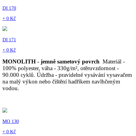
DI 170
+ 0 Kč
DI 171
+ 0 Kč
MONOLITH - jemně sametový povrch
Materiál -
100% polyester, váha - 330g/m², otěruvzdornost -
90.000 cyklů. Údržba - pravidelné vysávání vysavačem
na malý výkon nebo čištění hadříkem navlhčeným
vodou.
MO 130
+ 0 Kč