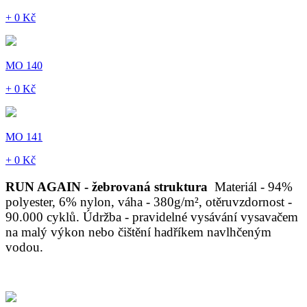
+ 0 Kč
MO 140
+ 0 Kč
MO 141
+ 0 Kč
RUN AGAIN - žebrovaná struktura
Materiál - 94%
polyester, 6% nylon, váha - 380g/m², otěruvzdornost -
90.000 cyklů. Údržba - pravidelné vysávání vysavačem
na malý výkon nebo čištění hadříkem navlhčeným
vodou.