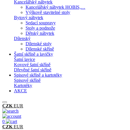
Kancelářský nábytek
Kancelářský nábytek HOBIS,…
Výškově stavitelné stoly
Bytový nábytek
Sedací soupravy
Stoly a podnože
Dětský nábytek
Dílenský
Dílenské stoly
Dílenské skříně
Šatní skříně a lavičky
Šatní lavice
Kovové šatní skříně
Dřevěné šatní skříně
Spisové skříně a kartotéky
Spisové skříně
Kartotéky
AKCE
CZK
EUR
0
CZK
EUR