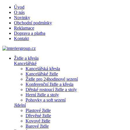
Úvod
O nás
Novinky
Obchodní podmínky
Reklamace
Doprava a platba
Kontakt
Židle a křesla
Kancelářské
Kancelářská křesla
Kancelářské židle
Židle pro 24hodinové sezení
Konferenční židle a křesla
Dětské rostoucí židle a stoly
Herní židle a stoly
Pohovky a soft sezení
Jídelní
Plastové židle
Dřevěné židle
Kovové židle
Barové židle