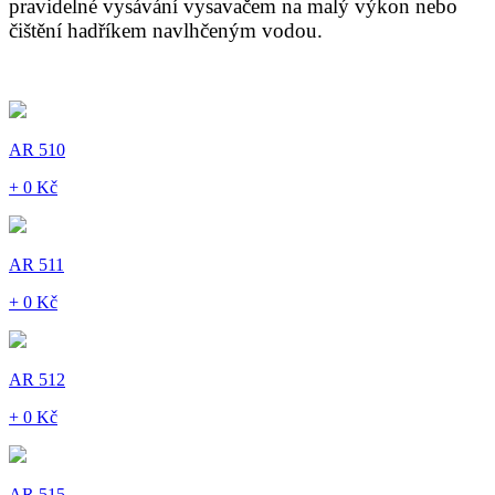
pravidelné vysávání vysavačem na malý výkon nebo
čištění hadříkem navlhčeným vodou.
AR 510
+ 0 Kč
AR 511
+ 0 Kč
AR 512
+ 0 Kč
AR 515