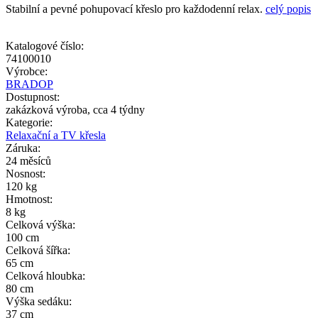
Stabilní a pevné pohupovací křeslo pro každodenní relax.
celý popis
Katalogové číslo:
74100010
Výrobce:
BRADOP
Dostupnost:
zakázková výroba, cca 4 týdny
Kategorie:
Relaxační a TV křesla
Záruka:
24 měsíců
Nosnost:
120 kg
Hmotnost:
8 kg
Celková výška:
100 cm
Celková šířka:
65 cm
Celková hloubka:
80 cm
Výška sedáku:
37 cm