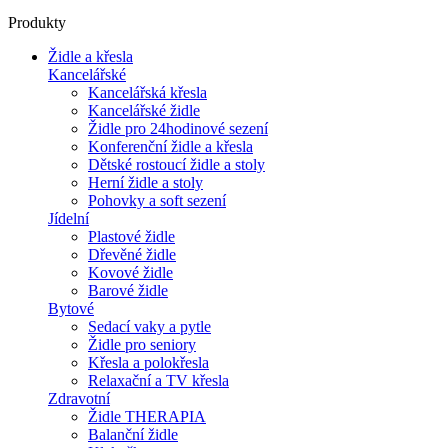
Produkty
Židle a křesla
Kancelářské
Kancelářská křesla
Kancelářské židle
Židle pro 24hodinové sezení
Konferenční židle a křesla
Dětské rostoucí židle a stoly
Herní židle a stoly
Pohovky a soft sezení
Jídelní
Plastové židle
Dřevěné židle
Kovové židle
Barové židle
Bytové
Sedací vaky a pytle
Židle pro seniory
Křesla a polokřesla
Relaxační a TV křesla
Zdravotní
Židle THERAPIA
Balanční židle