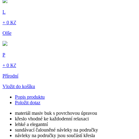
L
+ 0 Kč
Olše
P
+ 0 Kč
Přírodní
Vložit do košíku
Popis produktu
Položit dotaz
materiál masiv buk s povrchovou úpravou
křeslo vhodné ke každodenní relaxaci
lehké a elegantní
sundávací čalouněné návleky na područky
návleky na područky jsou součástí křesla