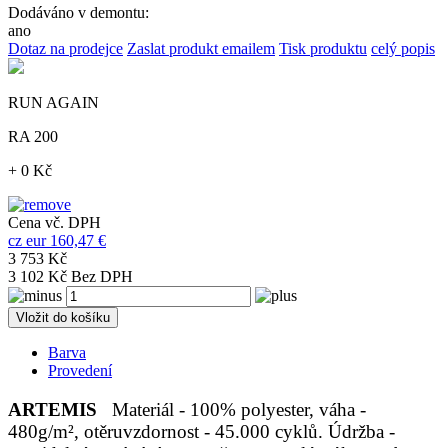
Dodáváno v demontu:
ano
Dotaz na prodejce
Zaslat produkt emailem
Tisk produktu
celý popis
RUN AGAIN
RA 200
+ 0 Kč
Cena vč. DPH
cz
eur
160,47 €
3 753 Kč
3 102 Kč Bez DPH
Vložit do košíku
Barva
Provedení
ARTEMIS
Materiál - 100% polyester, váha -
480g/m², otěruvzdornost - 45.000 cyklů. Údržba -