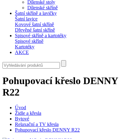
Dílenské stoly
Dílenské skříně
Šatní skříně a lavičky
Šatní lavice
Kovové šatní skříně
Dřevěné šatní skříně
Spisové skříně a kartotéky
Spisové skříně
Kartotéky
AKCE
Pohupovací křeslo DENNY
R22
Úvod
Židle a křesla
Bytové
Relaxační a TV křesla
Pohupovací křeslo DENNY R22