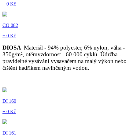
+ 0 Kč
CO 082
+ 0 Kč
DIOSA
Materiál - 94% polyester, 6% nylon, váha -
350g/m², otěruvzdornost - 60.000 cyklů. Údržba -
pravidelné vysávání vysavačem na malý výkon nebo
čištění hadříkem navlhčeným vodou.
DI 160
+ 0 Kč
DI 161