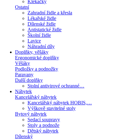
Klekačky
Ostatní
Zahradní židle a křesla
Lékařské židle
Dílenské židle
Antistatické židle
Školní židle
Lavice
Náhradní díly
Doplňky, věšáky
Ergonomické doplňky
Věšáky
Podložky a podnožky
Paravany
Další doplňky
Stolní antivirové ochranné…
Nábytek
Kancelářský nábytek
Kancelářský nábytek HOBIS,…
Výškově stavitelné stoly
Bytový nábytek
Sedací soupravy
Stoly a podnože
Dětský nábytek
Dílenský