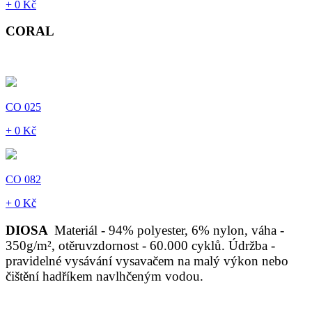
+ 0 Kč
CORAL
CO 025
+ 0 Kč
CO 082
+ 0 Kč
DIOSA
Materiál - 94% polyester, 6% nylon, váha -
350g/m², otěruvzdornost - 60.000 cyklů. Údržba -
pravidelné vysávání vysavačem na malý výkon nebo
čištění hadříkem navlhčeným vodou.