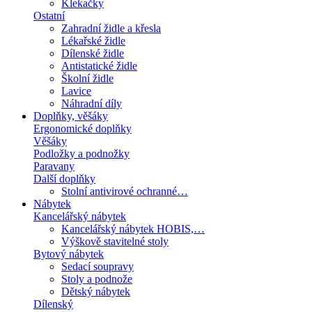
Klekačky
Ostatní
Zahradní židle a křesla
Lékařské židle
Dílenské židle
Antistatické židle
Školní židle
Lavice
Náhradní díly
Doplňky, věšáky
Ergonomické doplňky
Věšáky
Podložky a podnožky
Paravany
Další doplňky
Stolní antivirové ochranné…
Nábytek
Kancelářský nábytek
Kancelářský nábytek HOBIS,…
Výškově stavitelné stoly
Bytový nábytek
Sedací soupravy
Stoly a podnože
Dětský nábytek
Dílenský