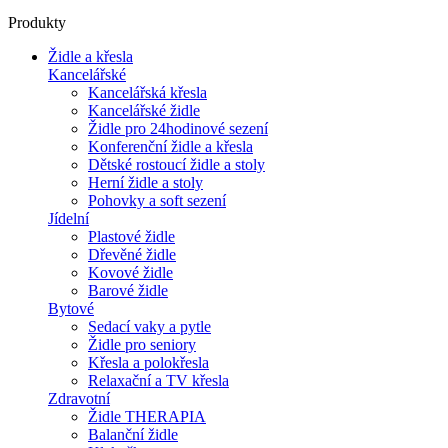
Produkty
Židle a křesla
Kancelářské
Kancelářská křesla
Kancelářské židle
Židle pro 24hodinové sezení
Konferenční židle a křesla
Dětské rostoucí židle a stoly
Herní židle a stoly
Pohovky a soft sezení
Jídelní
Plastové židle
Dřevěné židle
Kovové židle
Barové židle
Bytové
Sedací vaky a pytle
Židle pro seniory
Křesla a polokřesla
Relaxační a TV křesla
Zdravotní
Židle THERAPIA
Balanční židle