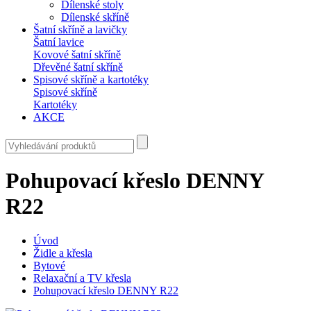
Dílenské stoly
Dílenské skříně
Šatní skříně a lavičky
Šatní lavice
Kovové šatní skříně
Dřevěné šatní skříně
Spisové skříně a kartotéky
Spisové skříně
Kartotéky
AKCE
Pohupovací křeslo DENNY
R22
Úvod
Židle a křesla
Bytové
Relaxační a TV křesla
Pohupovací křeslo DENNY R22