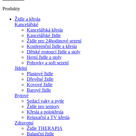
Produkty
Židle a křesla
Kancelářské
Kancelářská křesla
Kancelářské židle
Židle pro 24hodinové sezení
Konferenční židle a křesla
Dětské rostoucí židle a stoly
Herní židle a stoly
Pohovky a soft sezení
Jídelní
Plastové židle
Dřevěné židle
Kovové židle
Barové židle
Bytové
Sedací vaky a pytle
Židle pro seniory
Křesla a polokřesla
Relaxační a TV křesla
Zdravotní
Židle THERAPIA
Balanční židle