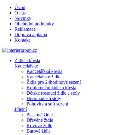
Úvod
O nás
Novinky
Obchodní podmínky
Reklamace
Doprava a platba
Kontakt
Židle a křesla
Kancelářské
Kancelářská křesla
Kancelářské židle
Židle pro 24hodinové sezení
Konferenční židle a křesla
Dětské rostoucí židle a stoly
Herní židle a stoly
Pohovky a soft sezení
Jídelní
Plastové židle
Dřevěné židle
Kovové židle
Barové židle