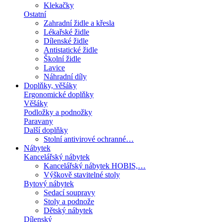
Klekačky
Ostatní
Zahradní židle a křesla
Lékařské židle
Dílenské židle
Antistatické židle
Školní židle
Lavice
Náhradní díly
Doplňky, věšáky
Ergonomické doplňky
Věšáky
Podložky a podnožky
Paravany
Další doplňky
Stolní antivirové ochranné…
Nábytek
Kancelářský nábytek
Kancelářský nábytek HOBIS,…
Výškově stavitelné stoly
Bytový nábytek
Sedací soupravy
Stoly a podnože
Dětský nábytek
Dílenský