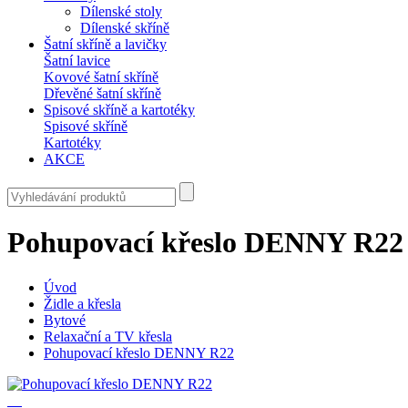
Dílenské stoly
Dílenské skříně
Šatní skříně a lavičky
Šatní lavice
Kovové šatní skříně
Dřevěné šatní skříně
Spisové skříně a kartotéky
Spisové skříně
Kartotéky
AKCE
Pohupovací křeslo DENNY R22
Úvod
Židle a křesla
Bytové
Relaxační a TV křesla
Pohupovací křeslo DENNY R22