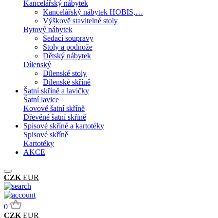
Kancelářský nábytek
Kancelářský nábytek HOBIS,…
Výškově stavitelné stoly
Bytový nábytek
Sedací soupravy
Stoly a podnože
Dětský nábytek
Dílenský
Dílenské stoly
Dílenské skříně
Šatní skříně a lavičky
Šatní lavice
Kovové šatní skříně
Dřevěné šatní skříně
Spisové skříně a kartotéky
Spisové skříně
Kartotéky
AKCE
CZK
EUR
0
CZK
EUR