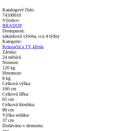
Katalogové číslo:
74100010
Výrobce:
BRADOP
Dostupnost:
zakázková výroba, cca 4 týdny
Kategorie:
Relaxační a TV křesla
Záruka:
24 měsíců
Nosnost:
120 kg
Hmotnost:
8 kg
Celková výška:
100 cm
Celková šířka:
65 cm
Celková hloubka:
80 cm
Výška sedáku:
37 cm
Dodáváno v demontu:
ano