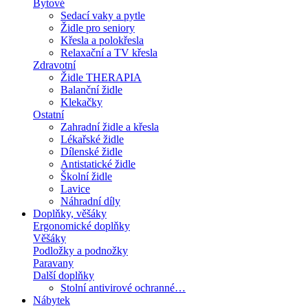
Bytové
Sedací vaky a pytle
Židle pro seniory
Křesla a polokřesla
Relaxační a TV křesla
Zdravotní
Židle THERAPIA
Balanční židle
Klekačky
Ostatní
Zahradní židle a křesla
Lékařské židle
Dílenské židle
Antistatické židle
Školní židle
Lavice
Náhradní díly
Doplňky, věšáky
Ergonomické doplňky
Věšáky
Podložky a podnožky
Paravany
Další doplňky
Stolní antivirové ochranné…
Nábytek