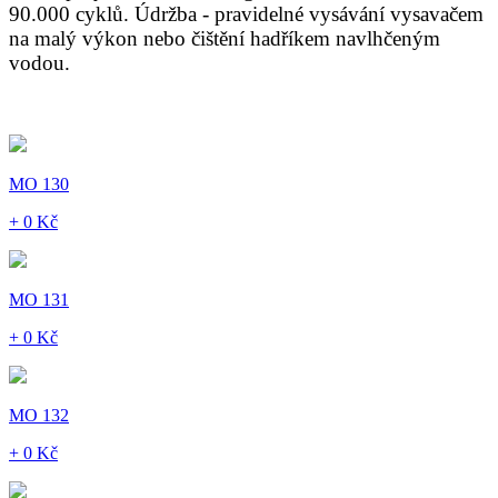
90.000 cyklů. Údržba - pravidelné vysávání vysavačem
na malý výkon nebo čištění hadříkem navlhčeným
vodou.
MO 130
+ 0 Kč
MO 131
+ 0 Kč
MO 132
+ 0 Kč