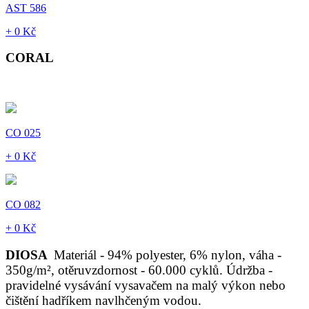
AST 586
+ 0 Kč
CORAL
CO 025
+ 0 Kč
CO 082
+ 0 Kč
DIOSA
Materiál - 94% polyester, 6% nylon, váha -
350g/m², otěruvzdornost - 60.000 cyklů. Údržba -
pravidelné vysávání vysavačem na malý výkon nebo
čištění hadříkem navlhčeným vodou.