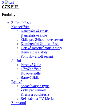
0
CZK
EUR
Produkty
Židle a křesla
Kancelářské
Kancelářská křesla
Kancelářské židle
Židle pro 24hodinové sezení
Konferenční židle a křesla
Dětské rostoucí židle a stoly
Herní židle a stoly
Pohovky a soft sezení
Jídelní
Plastové židle
Dřevěné židle
Kovové židle
Barové židle
Bytové
Sedací vaky a pytle
Židle pro seniory
Křesla a polokřesla
Relaxační a TV křesla
Zdravotní