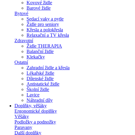
Kovové židle
Barové židle
Bytové
Sedací vaky a pytle
Židle pro seniory
Křesla a polokřesla
Relaxační a TV křesla
Zdravotní
Židle THERAPIA
Balanční židle
Klekačky
Ostatní
Zahradní židle a křesla
Lékařské židle
Dílenské židle
Antistatické židle
Školní židle
Lavice
Náhradní díly
Doplňky, věšáky
Ergonomické doplňky
Věšáky
Podložky a podnožky
Paravany
Další doplňky