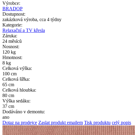
Výrobce:
BRADOP
Dostupnost:
zakázková výroba, cca 4 týdny
Kategorie:
Relaxační a TV křesla
Záruka:
24 měsíců
Nosnost:
120 kg
Hmotnost:
8 kg
Celková výška:
100 cm
Celková šířka:
65 cm
Celková hloubka:
80 cm
Výška sedáku:
37 cm
Dodáváno v demontu:
ano
Dotaz na prodejce
Zaslat produkt emailem
Tisk produktu
celý popis