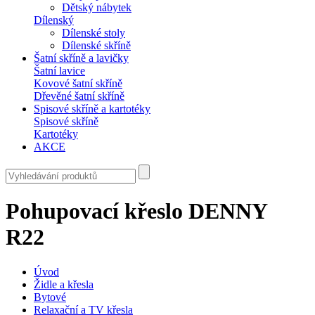
Dětský nábytek
Dílenský
Dílenské stoly
Dílenské skříně
Šatní skříně a lavičky
Šatní lavice
Kovové šatní skříně
Dřevěné šatní skříně
Spisové skříně a kartotéky
Spisové skříně
Kartotéky
AKCE
Pohupovací křeslo DENNY
R22
Úvod
Židle a křesla
Bytové
Relaxační a TV křesla