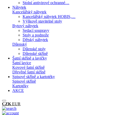
Stolní antivirové ochranné…
Nábytek
Kancelářský nábytek
Kancelářský nábytek HOBIS,…
Výškově stavitelné stoly
Bytový nábytek
Sedací soupravy
Stoly a podnože
Dětský nábytek
Dílenský
Dílenské stoly
Dílenské skříně
Šatní skříně a lavičky
Šatní lavice
Kovové šatní skříně
Dřevěné šatní skříně
Spisové skříně a kartotéky
Spisové skříně
Kartotéky
AKCE
CZK
EUR