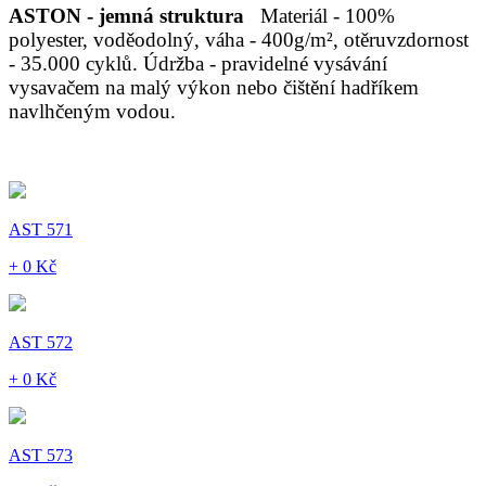
ASTON - jemná struktura
Materiál - 100%
polyester, voděodolný, váha - 400g/m², otěruvzdornost
- 35.000 cyklů. Údržba - pravidelné vysávání
vysavačem na malý výkon nebo čištění hadříkem
navlhčeným vodou.
AST 571
+ 0 Kč
AST 572
+ 0 Kč
AST 573