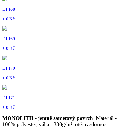
DI 168
+ 0 Kč
DI 169
+ 0 Kč
DI 170
+ 0 Kč
DI 171
+ 0 Kč
MONOLITH - jemně sametový povrch
Materiál -
100% polyester, váha - 330g/m², otěruvzdornost -