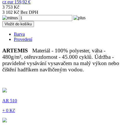
cz
eur
159,92 €
3 753 Kč
3 102 Kč Bez DPH
Vložit do košíku
Barva
Provedení
ARTEMIS
Materiál - 100% polyester, váha -
480g/m², otěruvzdornost - 45.000 cyklů. Údržba -
pravidelné vysávání vysavačem na malý výkon nebo
čištění hadříkem navlhčeným vodou.
AR 510
+ 0 Kč