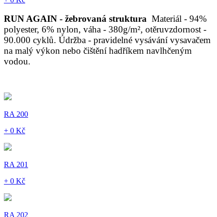
RUN AGAIN - žebrovaná struktura
Materiál - 94%
polyester, 6% nylon, váha - 380g/m², otěruvzdornost -
90.000 cyklů. Údržba - pravidelné vysávání vysavačem
na malý výkon nebo čištění hadříkem navlhčeným
vodou.
RA 200
+ 0 Kč
RA 201
+ 0 Kč
RA 202