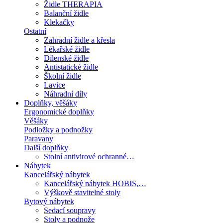
Židle THERAPIA
Balanční židle
Klekačky
Ostatní
Zahradní židle a křesla
Lékařské židle
Dílenské židle
Antistatické židle
Školní židle
Lavice
Náhradní díly
Doplňky, věšáky
Ergonomické doplňky
Věšáky
Podložky a podnožky
Paravany
Další doplňky
Stolní antivirové ochranné…
Nábytek
Kancelářský nábytek
Kancelářský nábytek HOBIS,…
Výškově stavitelné stoly
Bytový nábytek
Sedací soupravy
Stoly a podnože