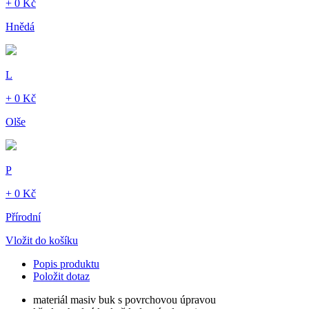
+ 0 Kč
Hnědá
L
+ 0 Kč
Olše
P
+ 0 Kč
Přírodní
Vložit do košíku
Popis produktu
Položit dotaz
materiál masiv buk s povrchovou úpravou