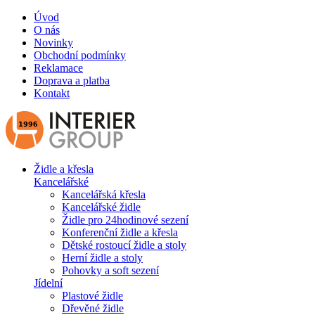
Úvod
O nás
Novinky
Obchodní podmínky
Reklamace
Doprava a platba
Kontakt
Židle a křesla
Kancelářské
Kancelářská křesla
Kancelářské židle
Židle pro 24hodinové sezení
Konferenční židle a křesla
Dětské rostoucí židle a stoly
Herní židle a stoly
Pohovky a soft sezení
Jídelní
Plastové židle
Dřevěné židle