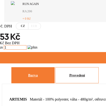
RUN AGAIN
RA 206
+ 0 Kč
vč. DPH
CZ
EUR
753 Kč
 Kč Bez DPH
Barva
Provedení
ARTEMIS
Materiál - 100% polyester, váha - 480g/m², otěruv