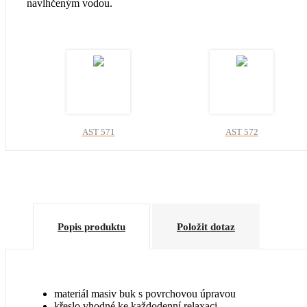
navlhčeným vodou.
AST 571
AST 572
+ 0 Kč
+ 0 Kč
Popis produktu
Položit dotaz
AST 576
AST 578
+ 0 Kč
+ 0 Kč
materiál masiv buk s povrchovou úpravou
křeslo vhodné ke každodenní relaxaci