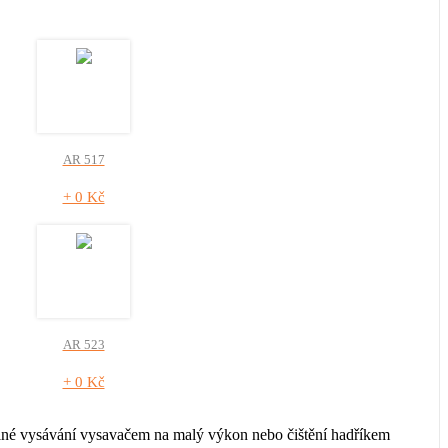
AR 517
+ 0 Kč
AR 523
+ 0 Kč
elné vysávání vysavačem na malý výkon nebo čištění hadříkem