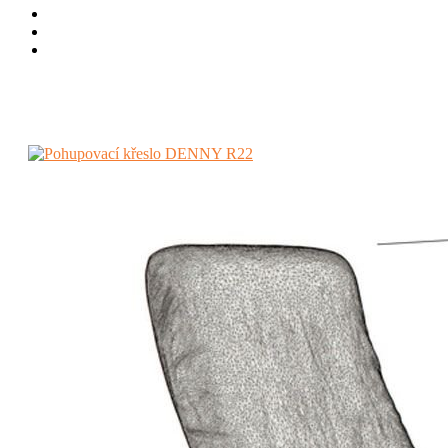
Bytové
Relaxační a TV křesla
Pohupovací křeslo DENNY R22