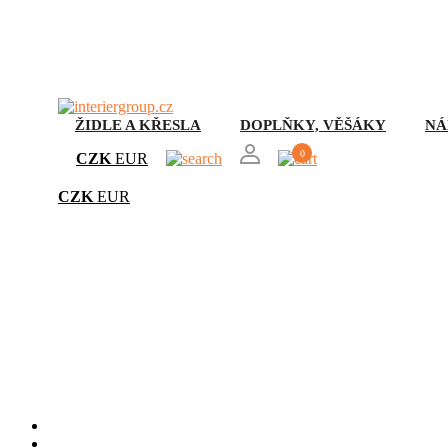
ŽIDLE A KŘESLA
DOPLŇKY, VĚŠÁKY
NÁ
0
CZK
EUR
CZK
EUR
Poh
Úvod
Židle a křesla