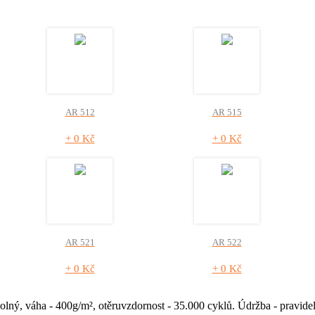
AR 512
AR 515
+ 0 Kč
+ 0 Kč
AR 521
AR 522
+ 0 Kč
+ 0 Kč
olný, váha - 400g/m², otěruvzdornost - 35.000 cyklů. Údržba - pravid