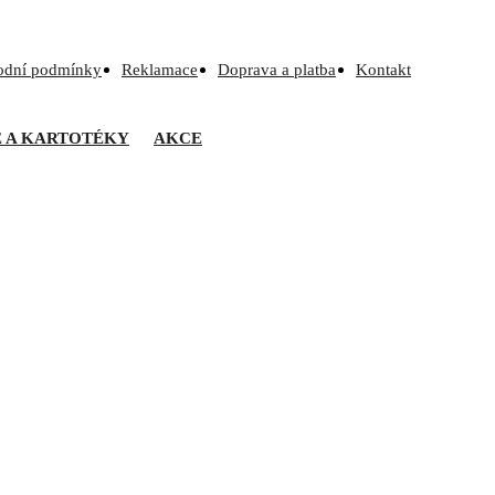
odní podmínky
Reklamace
Doprava a platba
Kontakt
Ě A KARTOTÉKY
AKCE
 R22