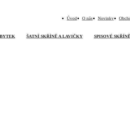
Úvod
O nás
Novinky
Obch
BYTEK
ŠATNÍ SKŘÍNĚ A LAVIČKY
SPISOVÉ SKŘÍN
upovací křeslo DENNY