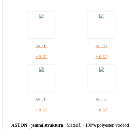
AR 510
AR 511
+ 0 Kč
+ 0 Kč
AR 518
AR 520
+ 0 Kč
+ 0 Kč
ASTON - jemná struktura
Materiál - 100% polyester, voděod