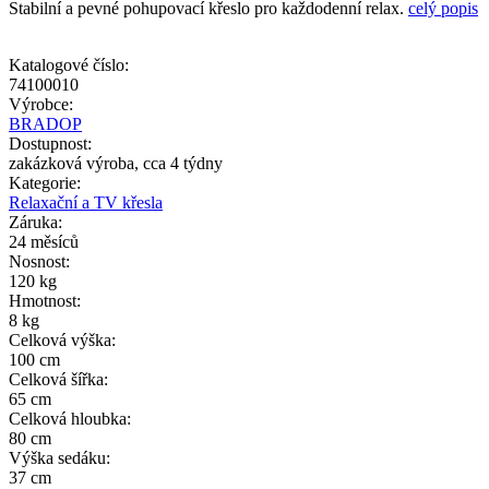
Stabilní a pevné pohupovací křeslo pro každodenní relax.
celý popis
Katalogové číslo:
74100010
Výrobce:
BRADOP
Dostupnost:
zakázková výroba, cca 4 týdny
Kategorie:
Relaxační a TV křesla
Záruka:
24 měsíců
Nosnost:
120 kg
Hmotnost:
8 kg
Celková výška:
100 cm
Celková šířka:
65 cm
Celková hloubka:
80 cm
Výška sedáku:
37 cm