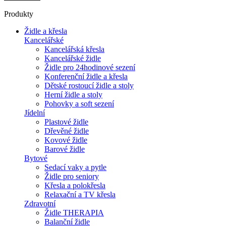
Produkty
Židle a křesla
Kancelářské
Kancelářská křesla
Kancelářské židle
Židle pro 24hodinové sezení
Konferenční židle a křesla
Dětské rostoucí židle a stoly
Herní židle a stoly
Pohovky a soft sezení
Jídelní
Plastové židle
Dřevěné židle
Kovové židle
Barové židle
Bytové
Sedací vaky a pytle
Židle pro seniory
Křesla a polokřesla
Relaxační a TV křesla
Zdravotní
Židle THERAPIA
Balanční židle