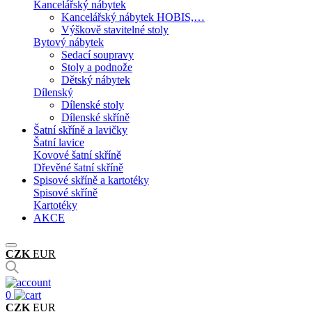
Kancelářský nábytek
Kancelářský nábytek HOBIS,…
Výškově stavitelné stoly
Bytový nábytek
Sedací soupravy
Stoly a podnože
Dětský nábytek
Dílenský
Dílenské stoly
Dílenské skříně
Šatní skříně a lavičky
Šatní lavice
Kovové šatní skříně
Dřevěné šatní skříně
Spisové skříně a kartotéky
Spisové skříně
Kartotéky
AKCE
CZK
EUR
0
CZK
EUR