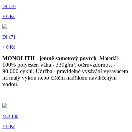
DI 170
+ 0 Kč
DI 171
+ 0 Kč
MONOLITH - jemně sametový povrch
Materiál -
100% polyester, váha - 330g/m², otěruvzdornost -
90.000 cyklů. Údržba - pravidelné vysávání vysavačem
na malý výkon nebo čištění hadříkem navlhčeným
vodou.
MO 130
+ 0 Kč