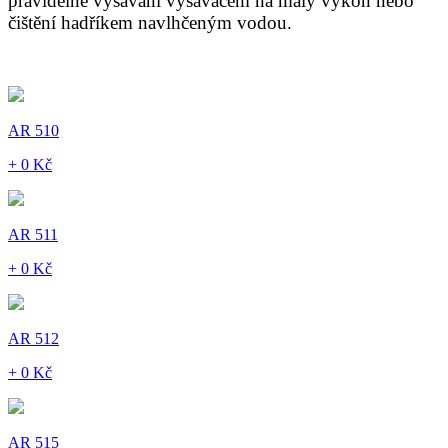
pravidelné vysávání vysavačem na malý výkon nebo
čištění hadříkem navlhčeným vodou.
AR 510
+ 0 Kč
AR 511
+ 0 Kč
AR 512
+ 0 Kč
AR 515