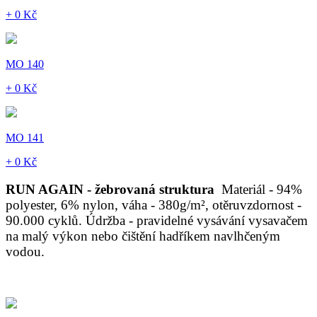
+ 0 Kč
MO 140
+ 0 Kč
MO 141
+ 0 Kč
RUN AGAIN - žebrovaná struktura
Materiál - 94%
polyester, 6% nylon, váha - 380g/m², otěruvzdornost -
90.000 cyklů. Údržba - pravidelné vysávání vysavačem
na malý výkon nebo čištění hadříkem navlhčeným
vodou.