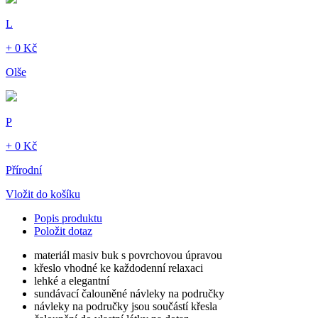
L
+ 0 Kč
Olše
P
+ 0 Kč
Přírodní
Vložit do košíku
Popis produktu
Položit dotaz
materiál masiv buk s povrchovou úpravou
křeslo vhodné ke každodenní relaxaci
lehké a elegantní
sundávací čalouněné návleky na područky
návleky na područky jsou součástí křesla