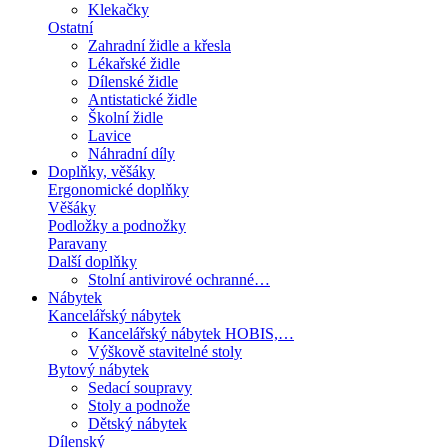
Klekačky
Ostatní
Zahradní židle a křesla
Lékařské židle
Dílenské židle
Antistatické židle
Školní židle
Lavice
Náhradní díly
Doplňky, věšáky
Ergonomické doplňky
Věšáky
Podložky a podnožky
Paravany
Další doplňky
Stolní antivirové ochranné…
Nábytek
Kancelářský nábytek
Kancelářský nábytek HOBIS,…
Výškově stavitelné stoly
Bytový nábytek
Sedací soupravy
Stoly a podnože
Dětský nábytek
Dílenský