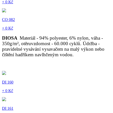
+ 0 Kč
CO 082
+ 0 Kč
DIOSA
Materiál - 94% polyester, 6% nylon, váha -
350g/m², otěruvzdornost - 60.000 cyklů. Údržba -
pravidelné vysávání vysavačem na malý výkon nebo
čištění hadříkem navlhčeným vodou.
DI 160
+ 0 Kč
DI 161