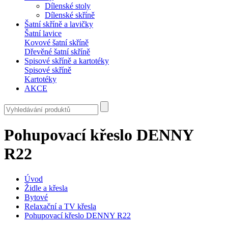
Dílenské stoly
Dílenské skříně
Šatní skříně a lavičky
Šatní lavice
Kovové šatní skříně
Dřevěné šatní skříně
Spisové skříně a kartotéky
Spisové skříně
Kartotéky
AKCE
Pohupovací křeslo DENNY
R22
Úvod
Židle a křesla
Bytové
Relaxační a TV křesla
Pohupovací křeslo DENNY R22