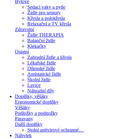
Bytové
Sedací vaky a pytle
Židle pro seniory
Křesla a polokřesla
Relaxační a TV křesla
Zdravotní
Židle THERAPIA
Balanční židle
Klekačky
Ostatní
Zahradní židle a křesla
Lékařské židle
Dílenské židle
Antistatické židle
Školní židle
Lavice
Náhradní díly
Doplňky, věšáky
Ergonomické doplňky
Věšáky
Podložky a podnožky
Paravany
Další doplňky
Stolní antivirové ochranné…
Nábytek