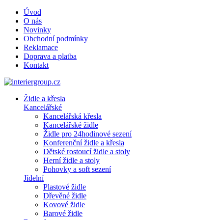
Úvod
O nás
Novinky
Obchodní podmínky
Reklamace
Doprava a platba
Kontakt
Židle a křesla
Kancelářské
Kancelářská křesla
Kancelářské židle
Židle pro 24hodinové sezení
Konferenční židle a křesla
Dětské rostoucí židle a stoly
Herní židle a stoly
Pohovky a soft sezení
Jídelní
Plastové židle
Dřevěné židle
Kovové židle
Barové židle