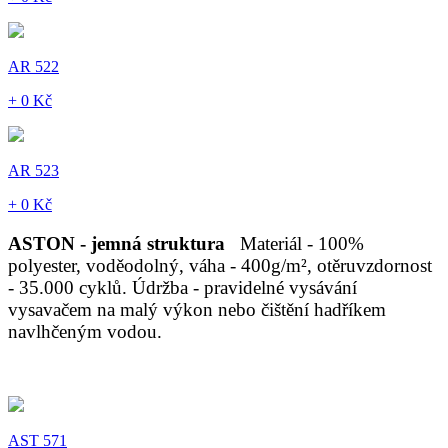
AR 522
+ 0 Kč
AR 523
+ 0 Kč
ASTON - jemná struktura
Materiál - 100%
polyester, voděodolný, váha - 400g/m², otěruvzdornost
- 35.000 cyklů. Údržba - pravidelné vysávání
vysavačem na malý výkon nebo čištění hadříkem
navlhčeným vodou.
AST 571