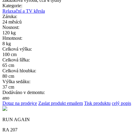
zakázková výroba, cca 4 týdny
Kategorie:
Relaxační a TV křesla
Záruka:
24 měsíců
Nosnost:
120 kg
Hmotnost:
8 kg
Celková výška:
100 cm
Celková šířka:
65 cm
Celková hloubka:
80 cm
Výška sedáku:
37 cm
Dodáváno v demontu:
ano
Dotaz na prodejce
Zaslat produkt emailem
Tisk produktu
celý popis
RUN AGAIN
RA 207