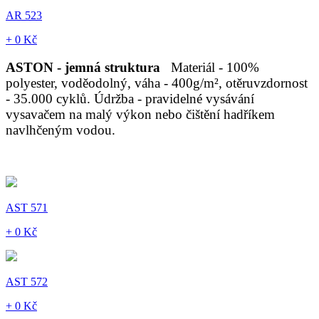
AR 523
+ 0 Kč
ASTON - jemná struktura
Materiál - 100%
polyester, voděodolný, váha - 400g/m², otěruvzdornost
- 35.000 cyklů. Údržba - pravidelné vysávání
vysavačem na malý výkon nebo čištění hadříkem
navlhčeným vodou.
AST 571
+ 0 Kč
AST 572
+ 0 Kč