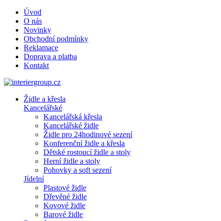
Úvod
O nás
Novinky
Obchodní podmínky
Reklamace
Doprava a platba
Kontakt
Židle a křesla
Kancelářské
Kancelářská křesla
Kancelářské židle
Židle pro 24hodinové sezení
Konferenční židle a křesla
Dětské rostoucí židle a stoly
Herní židle a stoly
Pohovky a soft sezení
Jídelní
Plastové židle
Dřevěné židle
Kovové židle
Barové židle