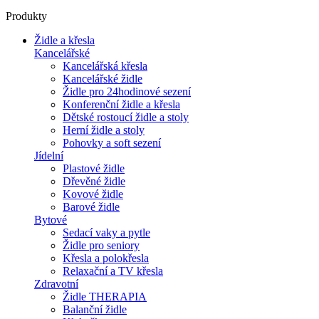
Produkty
Židle a křesla
Kancelářské
Kancelářská křesla
Kancelářské židle
Židle pro 24hodinové sezení
Konferenční židle a křesla
Dětské rostoucí židle a stoly
Herní židle a stoly
Pohovky a soft sezení
Jídelní
Plastové židle
Dřevěné židle
Kovové židle
Barové židle
Bytové
Sedací vaky a pytle
Židle pro seniory
Křesla a polokřesla
Relaxační a TV křesla
Zdravotní
Židle THERAPIA
Balanční židle