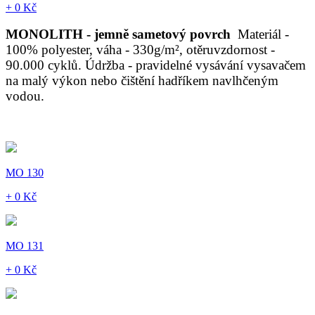
+ 0 Kč
MONOLITH - jemně sametový povrch
Materiál -
100% polyester, váha - 330g/m², otěruvzdornost -
90.000 cyklů. Údržba - pravidelné vysávání vysavačem
na malý výkon nebo čištění hadříkem navlhčeným
vodou.
MO 130
+ 0 Kč
MO 131
+ 0 Kč