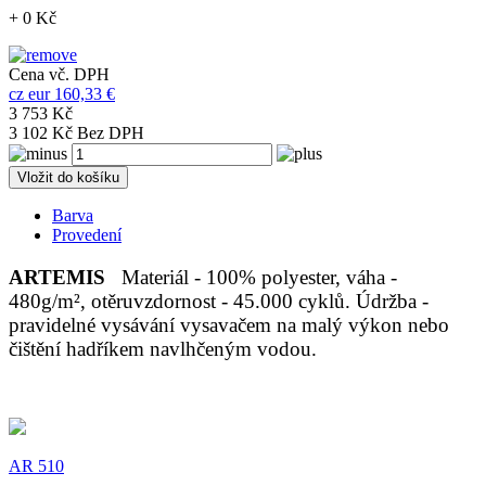
+ 0 Kč
Cena vč. DPH
cz
eur
160,33 €
3 753 Kč
3 102 Kč Bez DPH
Vložit do košíku
Barva
Provedení
ARTEMIS
Materiál - 100% polyester, váha -
480g/m², otěruvzdornost - 45.000 cyklů. Údržba -
pravidelné vysávání vysavačem na malý výkon nebo
čištění hadříkem navlhčeným vodou.
AR 510