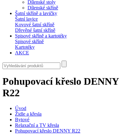
Dílenské stoly
Dílenské skříně
Šatní skříně a lavičky
Šatní lavice
Kovové šatní skříně
Dřevěné šatní skříně
Spisové skříně a kartotéky
Spisové skříně
Kartotéky
AKCE
Pohupovací křeslo DENNY
R22
Úvod
Židle a křesla
Bytové
Relaxační a TV křesla
Pohupovací křeslo DENNY R22