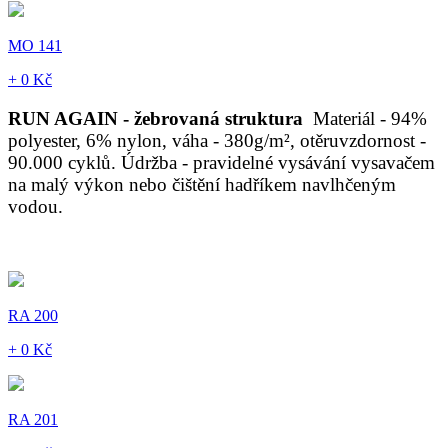
MO 141
+ 0 Kč
RUN AGAIN - žebrovaná struktura
Materiál - 94%
polyester, 6% nylon, váha - 380g/m², otěruvzdornost -
90.000 cyklů. Údržba - pravidelné vysávání vysavačem
na malý výkon nebo čištění hadříkem navlhčeným
vodou.
RA 200
+ 0 Kč
RA 201