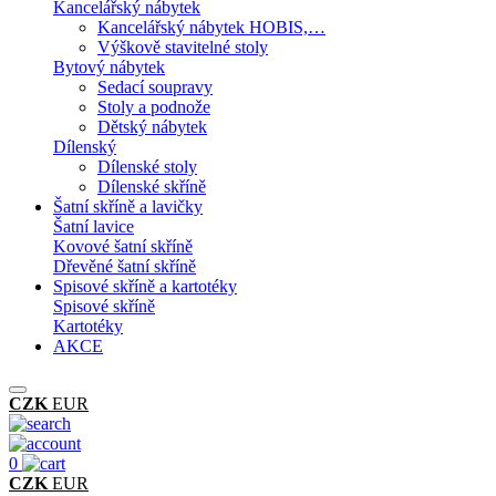
Kancelářský nábytek
Kancelářský nábytek HOBIS,…
Výškově stavitelné stoly
Bytový nábytek
Sedací soupravy
Stoly a podnože
Dětský nábytek
Dílenský
Dílenské stoly
Dílenské skříně
Šatní skříně a lavičky
Šatní lavice
Kovové šatní skříně
Dřevěné šatní skříně
Spisové skříně a kartotéky
Spisové skříně
Kartotéky
AKCE
CZK
EUR
0
CZK
EUR