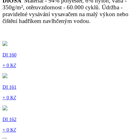
DIOSA
Materiál - 94% polyester, 6% nylon, váha -
350g/m², otěruvzdornost - 60.000 cyklů. Údržba -
pravidelné vysávání vysavačem na malý výkon nebo
čištění hadříkem navlhčeným vodou.
DI 160
+ 0 Kč
DI 161
+ 0 Kč
DI 162
+ 0 Kč