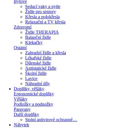
Bytové
Sedací vaky a pytle
Židle pro seniory
Křesla a polokřesla
Relaxační a TV křesla
Zdravotní
Židle THERAPIA
Balanční židle
Klekačky
Ostatní
Zahradní židle a křesla
Lékařské židle
Dílenské židle
Antistatické židle
Školní židle
Lavice
Náhradní díly
Doplňky, věšáky
Ergonomické doplňky
Věšáky
Podložky a podnožky
Paravany
Další doplňky
Stolní antivirové ochranné…
Nábytek