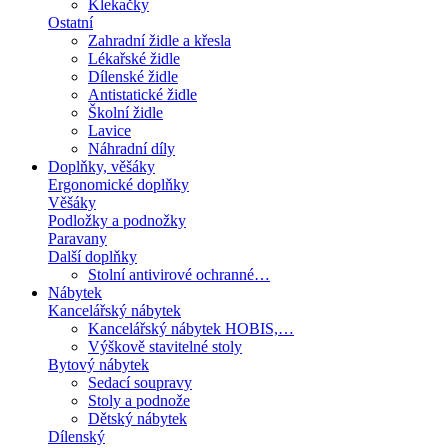
Klekačky
Ostatní
Zahradní židle a křesla
Lékařské židle
Dílenské židle
Antistatické židle
Školní židle
Lavice
Náhradní díly
Doplňky, věšáky
Ergonomické doplňky
Věšáky
Podložky a podnožky
Paravany
Další doplňky
Stolní antivirové ochranné…
Nábytek
Kancelářský nábytek
Kancelářský nábytek HOBIS,…
Výškově stavitelné stoly
Bytový nábytek
Sedací soupravy
Stoly a podnože
Dětský nábytek
Dílenský