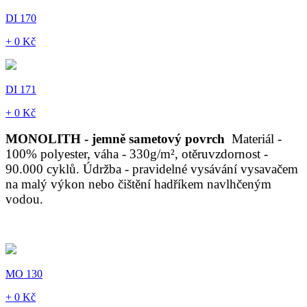
DI 170
+ 0 Kč
DI 171
+ 0 Kč
MONOLITH - jemně sametový povrch
Materiál -
100% polyester, váha - 330g/m², otěruvzdornost -
90.000 cyklů. Údržba - pravidelné vysávání vysavačem
na malý výkon nebo čištění hadříkem navlhčeným
vodou.
MO 130
+ 0 Kč