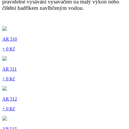
pravidelné vysávání vysavačem na malý výkon nebo
čištění hadříkem navlhčeným vodou.
AR 510
+ 0 Kč
AR 511
+ 0 Kč
AR 512
+ 0 Kč
AR 515