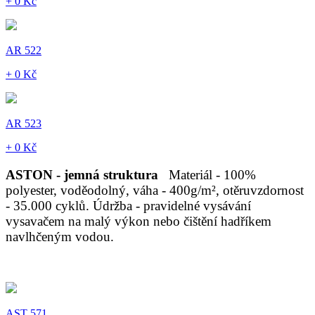
+ 0 Kč
AR 522
+ 0 Kč
AR 523
+ 0 Kč
ASTON - jemná struktura
Materiál - 100%
polyester, voděodolný, váha - 400g/m², otěruvzdornost
- 35.000 cyklů. Údržba - pravidelné vysávání
vysavačem na malý výkon nebo čištění hadříkem
navlhčeným vodou.
AST 571