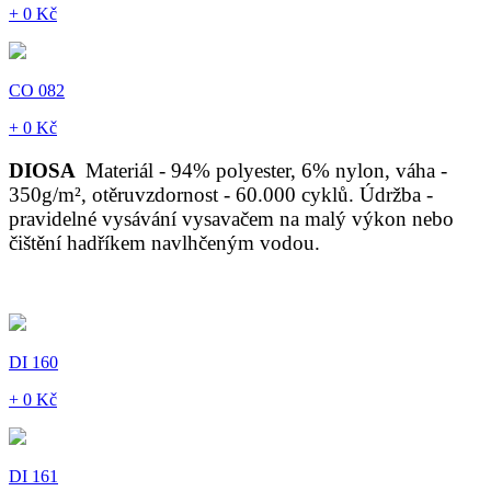
+ 0 Kč
CO 082
+ 0 Kč
DIOSA
Materiál - 94% polyester, 6% nylon, váha -
350g/m², otěruvzdornost - 60.000 cyklů. Údržba -
pravidelné vysávání vysavačem na malý výkon nebo
čištění hadříkem navlhčeným vodou.
DI 160
+ 0 Kč
DI 161