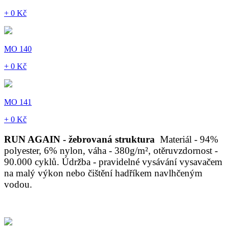
+ 0 Kč
MO 140
+ 0 Kč
MO 141
+ 0 Kč
RUN AGAIN - žebrovaná struktura
Materiál - 94%
polyester, 6% nylon, váha - 380g/m², otěruvzdornost -
90.000 cyklů. Údržba - pravidelné vysávání vysavačem
na malý výkon nebo čištění hadříkem navlhčeným
vodou.