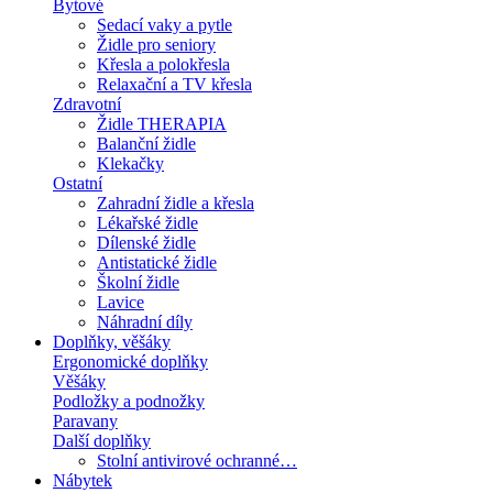
Bytové
Sedací vaky a pytle
Židle pro seniory
Křesla a polokřesla
Relaxační a TV křesla
Zdravotní
Židle THERAPIA
Balanční židle
Klekačky
Ostatní
Zahradní židle a křesla
Lékařské židle
Dílenské židle
Antistatické židle
Školní židle
Lavice
Náhradní díly
Doplňky, věšáky
Ergonomické doplňky
Věšáky
Podložky a podnožky
Paravany
Další doplňky
Stolní antivirové ochranné…
Nábytek