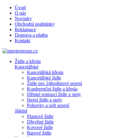
Úvod
O nás
Novinky
Obchodní podmínky
Reklamace
Doprava a platba
Kontakt
Židle a křesla
Kancelářské
Kancelářská křesla
Kancelářské židle
Židle pro 24hodinové sezení
Konferenční židle a křesla
Dětské rostoucí židle a stoly
Herní židle a stoly
Pohovky a soft sezení
Jídelní
Plastové židle
Dřevěné židle
Kovové židle
Barové židle