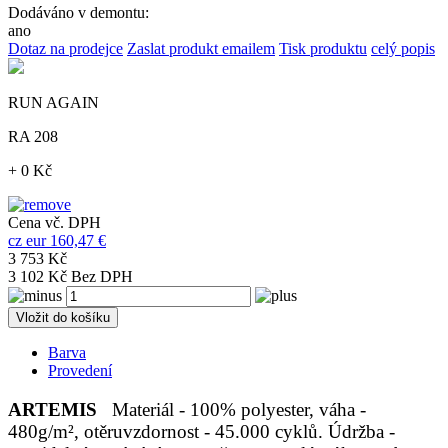
Dodáváno v demontu:
ano
Dotaz na prodejce
Zaslat produkt emailem
Tisk produktu
celý popis
RUN AGAIN
RA 208
+ 0 Kč
Cena vč. DPH
cz
eur
160,47 €
3 753 Kč
3 102 Kč Bez DPH
Vložit do košíku
Barva
Provedení
ARTEMIS
Materiál - 100% polyester, váha -
480g/m², otěruvzdornost - 45.000 cyklů. Údržba -