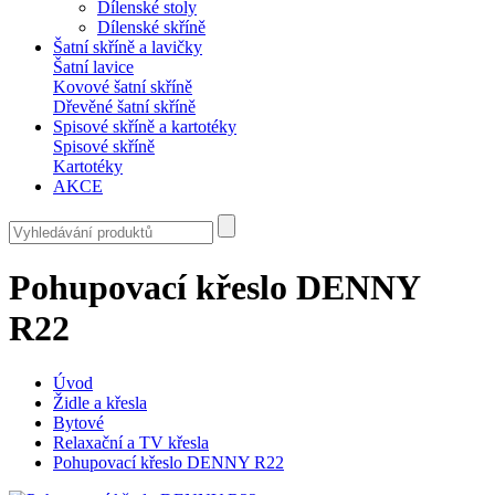
Dílenské stoly
Dílenské skříně
Šatní skříně a lavičky
Šatní lavice
Kovové šatní skříně
Dřevěné šatní skříně
Spisové skříně a kartotéky
Spisové skříně
Kartotéky
AKCE
Pohupovací křeslo DENNY
R22
Úvod
Židle a křesla
Bytové
Relaxační a TV křesla
Pohupovací křeslo DENNY R22