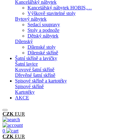
Kancelářský nábytek
Kancelářský nábytek HOBIS,…
Výškově stavitelné stoly
Bytový nábytek
Sedací soupravy
Stoly a podnože
Dětský nábytek
Dílenský
Dílenské stoly
Dílenské skříně
Šatní skříně a lavičky
Šatní lavice
Kovové šatní skříně
Dřevěné šatní skříně
Spisové skříně a kartotéky
Spisové skříně
Kartotéky
AKCE
CZK
EUR
0
CZK
EUR