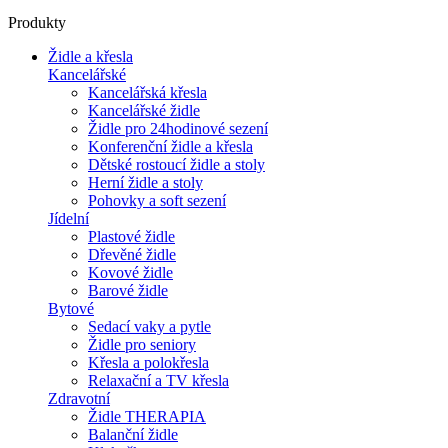
Produkty
Židle a křesla
Kancelářské
Kancelářská křesla
Kancelářské židle
Židle pro 24hodinové sezení
Konferenční židle a křesla
Dětské rostoucí židle a stoly
Herní židle a stoly
Pohovky a soft sezení
Jídelní
Plastové židle
Dřevěné židle
Kovové židle
Barové židle
Bytové
Sedací vaky a pytle
Židle pro seniory
Křesla a polokřesla
Relaxační a TV křesla
Zdravotní
Židle THERAPIA
Balanční židle