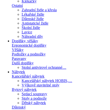
Klekačky
Ostatní
Zahradní židle a křesla
Lékařské židle
Dílenské židle
Antistatické židle
Školní židle
Lavice
Náhradní díly
Doplňky, věšáky
Ergonomické doplňky
Věšáky
Podložky a podnožky
Paravany
Další doplňky
Stolní antivirové ochranné…
Nábytek
Kancelářský nábytek
Kancelářský nábytek HOBIS,…
Výškově stavitelné stoly
Bytový nábytek
Sedací soupravy
Stoly a podnože
Dětský nábytek
Dílenský