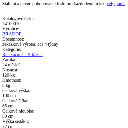
Stabilní a pevné pohupovací křeslo pro každodenní relax.
celý popis
Katalogové číslo:
74100010
Výrobce:
BRADOP
Dostupnost:
zakázková výroba, cca 4 týdny
Kategorie:
Relaxační a TV křesla
Záruka:
24 měsíců
Nosnost:
120 kg
Hmotnost:
8 kg
Celková výška:
100 cm
Celková šířka:
65 cm
Celková hloubka:
80 cm
Výška sedáku:
37 cm