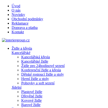
Úvod
O nás
Novinky
Obchodní podmínky
Reklamace
Doprava a platba
Kontakt
Židle a křesla
Kancelářské
Kancelářská křesla
Kancelářské židle
Židle pro 24hodinové sezení
Konferenční židle a křesla
Dětské rostoucí židle a stoly
Herní židle a stoly
Pohovky a soft sezení
Jídelní
Plastové židle
Dřevěné židle
Kovové židle
Barové židle