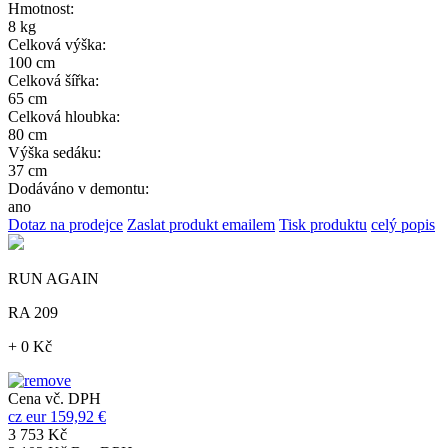
Hmotnost:
8 kg
Celková výška:
100 cm
Celková šířka:
65 cm
Celková hloubka:
80 cm
Výška sedáku:
37 cm
Dodáváno v demontu:
ano
Dotaz na prodejce
Zaslat produkt emailem
Tisk produktu
celý popis
RUN AGAIN
RA 209
+ 0 Kč
Cena vč. DPH
cz
eur
159,92 €
3 753 Kč