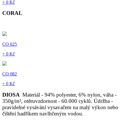
+ 0 Kč
CORAL
CO 025
+ 0 Kč
CO 082
+ 0 Kč
DIOSA
Materiál - 94% polyester, 6% nylon, váha -
350g/m², otěruvzdornost - 60.000 cyklů. Údržba -
pravidelné vysávání vysavačem na malý výkon nebo
čištění hadříkem navlhčeným vodou.