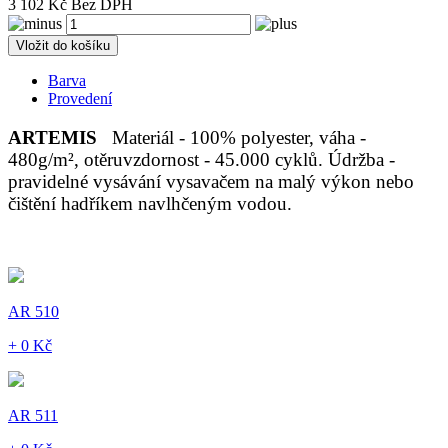
3 102 Kč Bez DPH
Vložit do košíku
Barva
Provedení
ARTEMIS
Materiál - 100% polyester, váha -
480g/m², otěruvzdornost - 45.000 cyklů. Údržba -
pravidelné vysávání vysavačem na malý výkon nebo
čištění hadříkem navlhčeným vodou.
AR 510
+ 0 Kč
AR 511