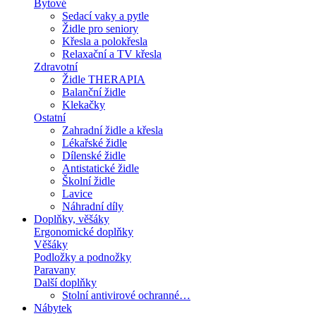
Bytové
Sedací vaky a pytle
Židle pro seniory
Křesla a polokřesla
Relaxační a TV křesla
Zdravotní
Židle THERAPIA
Balanční židle
Klekačky
Ostatní
Zahradní židle a křesla
Lékařské židle
Dílenské židle
Antistatické židle
Školní židle
Lavice
Náhradní díly
Doplňky, věšáky
Ergonomické doplňky
Věšáky
Podložky a podnožky
Paravany
Další doplňky
Stolní antivirové ochranné…
Nábytek