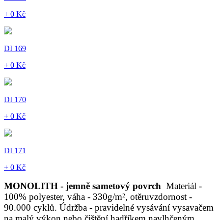
+ 0 Kč
DI 169
+ 0 Kč
DI 170
+ 0 Kč
DI 171
+ 0 Kč
MONOLITH - jemně sametový povrch
Materiál -
100% polyester, váha - 330g/m², otěruvzdornost -
90.000 cyklů. Údržba - pravidelné vysávání vysavačem
na malý výkon nebo čištění hadříkem navlhčeným