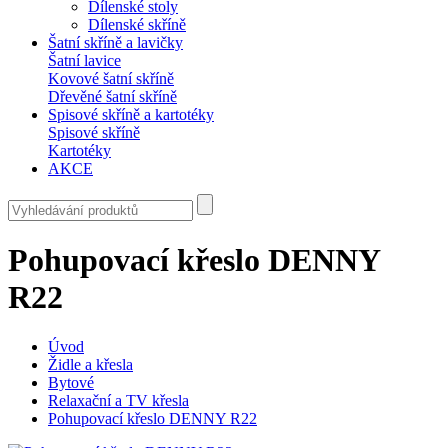
Dílenské stoly
Dílenské skříně
Šatní skříně a lavičky
Šatní lavice
Kovové šatní skříně
Dřevěné šatní skříně
Spisové skříně a kartotéky
Spisové skříně
Kartotéky
AKCE
Pohupovací křeslo DENNY
R22
Úvod
Židle a křesla
Bytové
Relaxační a TV křesla
Pohupovací křeslo DENNY R22