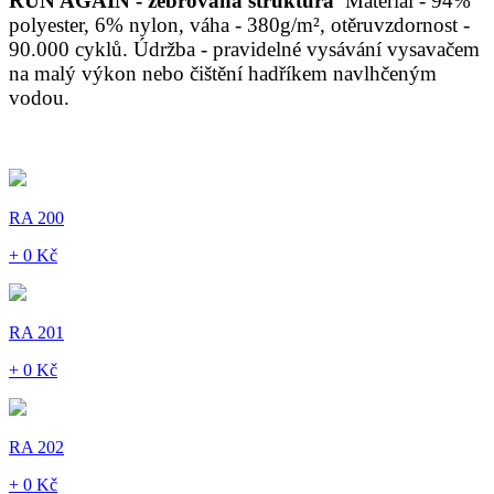
RUN AGAIN - žebrovaná struktura
Materiál - 94%
polyester, 6% nylon, váha - 380g/m², otěruvzdornost -
90.000 cyklů. Údržba - pravidelné vysávání vysavačem
na malý výkon nebo čištění hadříkem navlhčeným
vodou.
RA 200
+ 0 Kč
RA 201
+ 0 Kč
RA 202
+ 0 Kč