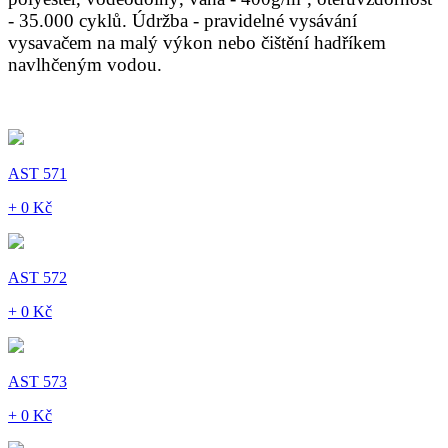
- 35.000 cyklů. Údržba - pravidelné vysávání
vysavačem na malý výkon nebo čištění hadříkem
navlhčeným vodou.
AST 571
+ 0 Kč
AST 572
+ 0 Kč
AST 573
+ 0 Kč