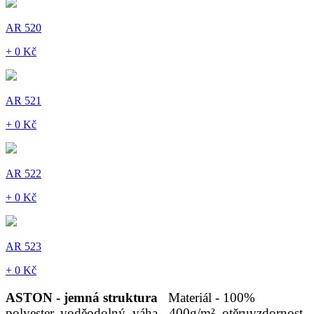
AR 520
+ 0 Kč
AR 521
+ 0 Kč
AR 522
+ 0 Kč
AR 523
+ 0 Kč
ASTON - jemná struktura
Materiál - 100%
polyester, voděodolný, váha - 400g/m², otěruvzdornost