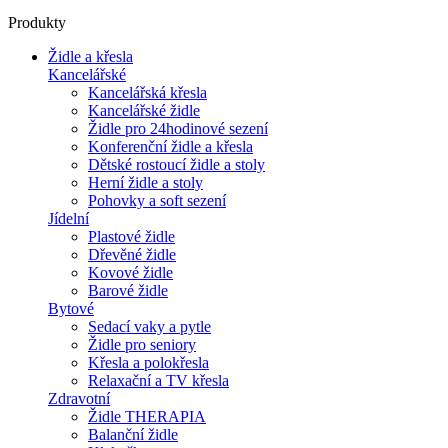
Produkty
Židle a křesla
Kancelářské
Kancelářská křesla
Kancelářské židle
Židle pro 24hodinové sezení
Konferenční židle a křesla
Dětské rostoucí židle a stoly
Herní židle a stoly
Pohovky a soft sezení
Jídelní
Plastové židle
Dřevěné židle
Kovové židle
Barové židle
Bytové
Sedací vaky a pytle
Židle pro seniory
Křesla a polokřesla
Relaxační a TV křesla
Zdravotní
Židle THERAPIA
Balanční židle