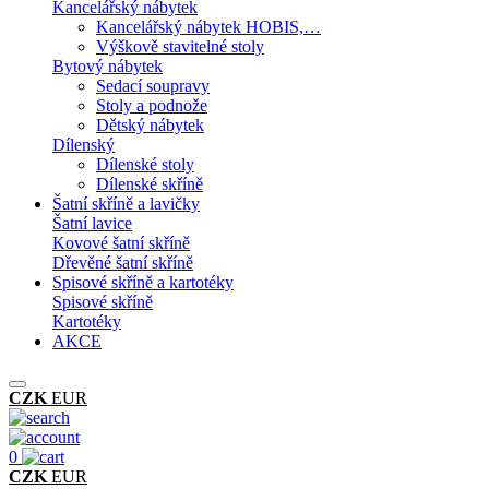
Kancelářský nábytek
Kancelářský nábytek HOBIS,…
Výškově stavitelné stoly
Bytový nábytek
Sedací soupravy
Stoly a podnože
Dětský nábytek
Dílenský
Dílenské stoly
Dílenské skříně
Šatní skříně a lavičky
Šatní lavice
Kovové šatní skříně
Dřevěné šatní skříně
Spisové skříně a kartotéky
Spisové skříně
Kartotéky
AKCE
CZK
EUR
0
CZK
EUR