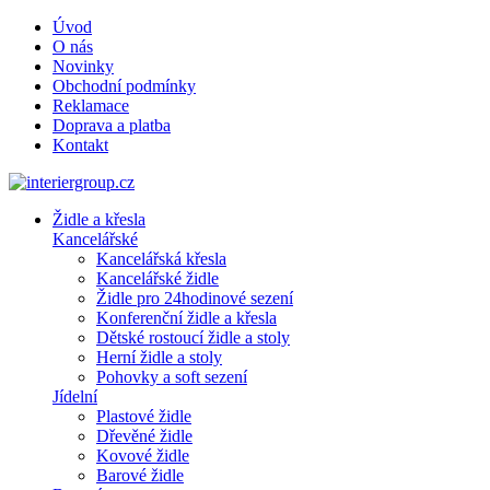
Úvod
O nás
Novinky
Obchodní podmínky
Reklamace
Doprava a platba
Kontakt
Židle a křesla
Kancelářské
Kancelářská křesla
Kancelářské židle
Židle pro 24hodinové sezení
Konferenční židle a křesla
Dětské rostoucí židle a stoly
Herní židle a stoly
Pohovky a soft sezení
Jídelní
Plastové židle
Dřevěné židle
Kovové židle
Barové židle