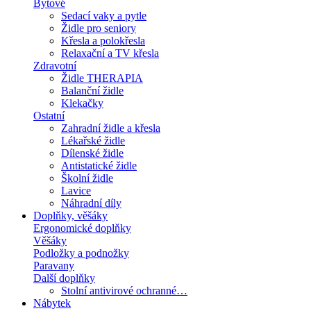
Bytové
Sedací vaky a pytle
Židle pro seniory
Křesla a polokřesla
Relaxační a TV křesla
Zdravotní
Židle THERAPIA
Balanční židle
Klekačky
Ostatní
Zahradní židle a křesla
Lékařské židle
Dílenské židle
Antistatické židle
Školní židle
Lavice
Náhradní díly
Doplňky, věšáky
Ergonomické doplňky
Věšáky
Podložky a podnožky
Paravany
Další doplňky
Stolní antivirové ochranné…
Nábytek