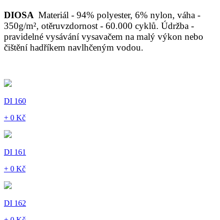
DIOSA
Materiál - 94% polyester, 6% nylon, váha -
350g/m², otěruvzdornost - 60.000 cyklů. Údržba -
pravidelné vysávání vysavačem na malý výkon nebo
čištění hadříkem navlhčeným vodou.
DI 160
+ 0 Kč
DI 161
+ 0 Kč
DI 162
+ 0 Kč