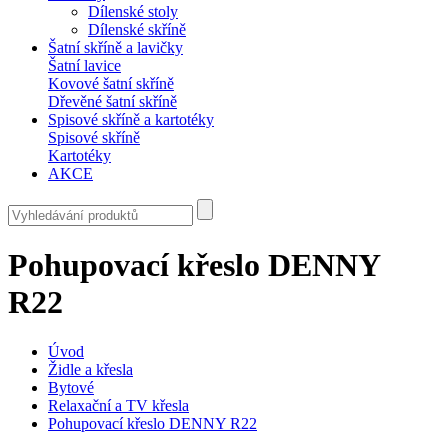
Dílenské stoly
Dílenské skříně
Šatní skříně a lavičky
Šatní lavice
Kovové šatní skříně
Dřevěné šatní skříně
Spisové skříně a kartotéky
Spisové skříně
Kartotéky
AKCE
Pohupovací křeslo DENNY
R22
Úvod
Židle a křesla
Bytové
Relaxační a TV křesla
Pohupovací křeslo DENNY R22