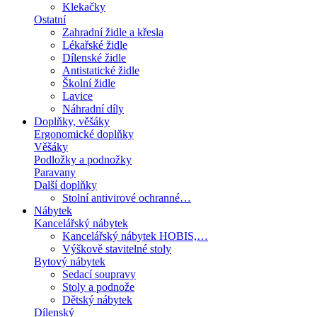
Klekačky
Ostatní
Zahradní židle a křesla
Lékařské židle
Dílenské židle
Antistatické židle
Školní židle
Lavice
Náhradní díly
Doplňky, věšáky
Ergonomické doplňky
Věšáky
Podložky a podnožky
Paravany
Další doplňky
Stolní antivirové ochranné…
Nábytek
Kancelářský nábytek
Kancelářský nábytek HOBIS,…
Výškově stavitelné stoly
Bytový nábytek
Sedací soupravy
Stoly a podnože
Dětský nábytek
Dílenský