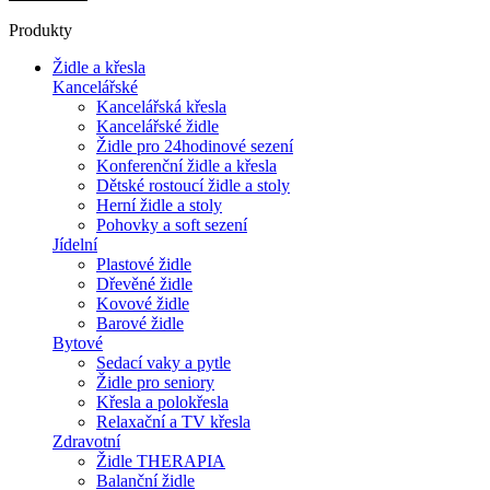
Produkty
Židle a křesla
Kancelářské
Kancelářská křesla
Kancelářské židle
Židle pro 24hodinové sezení
Konferenční židle a křesla
Dětské rostoucí židle a stoly
Herní židle a stoly
Pohovky a soft sezení
Jídelní
Plastové židle
Dřevěné židle
Kovové židle
Barové židle
Bytové
Sedací vaky a pytle
Židle pro seniory
Křesla a polokřesla
Relaxační a TV křesla
Zdravotní
Židle THERAPIA
Balanční židle