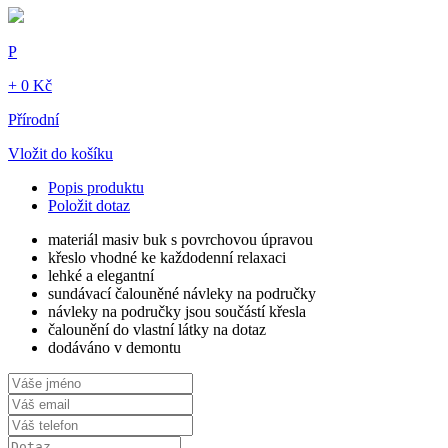
P
+ 0 Kč
Přírodní
Vložit do košíku
Popis produktu
Položit dotaz
materiál masiv buk s povrchovou úpravou
křeslo vhodné ke každodenní relaxaci
lehké a elegantní
sundávací čalouněné návleky na područky
návleky na područky jsou součástí křesla
čalounění do vlastní látky na dotaz
dodáváno v demontu