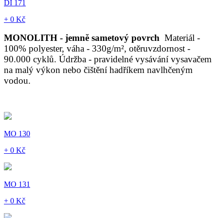
DI 171
+ 0 Kč
MONOLITH - jemně sametový povrch
Materiál -
100% polyester, váha - 330g/m², otěruvzdornost -
90.000 cyklů. Údržba - pravidelné vysávání vysavačem
na malý výkon nebo čištění hadříkem navlhčeným
vodou.
MO 130
+ 0 Kč
MO 131
+ 0 Kč