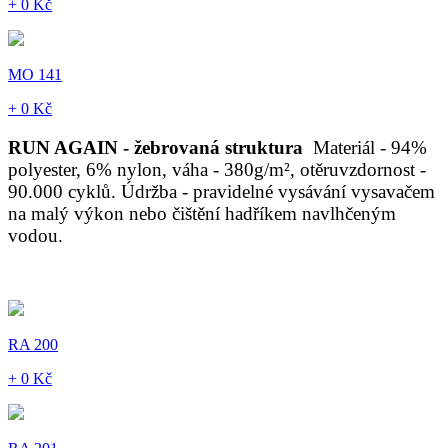
+ 0 Kč
MO 141
+ 0 Kč
RUN AGAIN - žebrovaná struktura
Materiál - 94%
polyester, 6% nylon, váha - 380g/m², otěruvzdornost -
90.000 cyklů. Údržba - pravidelné vysávání vysavačem
na malý výkon nebo čištění hadříkem navlhčeným
vodou.
RA 200
+ 0 Kč