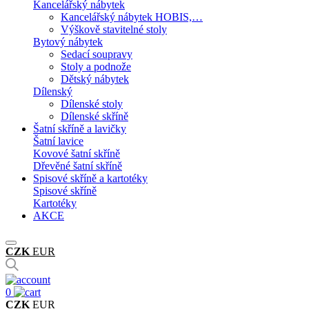
Kancelářský nábytek
Kancelářský nábytek HOBIS,…
Výškově stavitelné stoly
Bytový nábytek
Sedací soupravy
Stoly a podnože
Dětský nábytek
Dílenský
Dílenské stoly
Dílenské skříně
Šatní skříně a lavičky
Šatní lavice
Kovové šatní skříně
Dřevěné šatní skříně
Spisové skříně a kartotéky
Spisové skříně
Kartotéky
AKCE
CZK
EUR
0
CZK
EUR