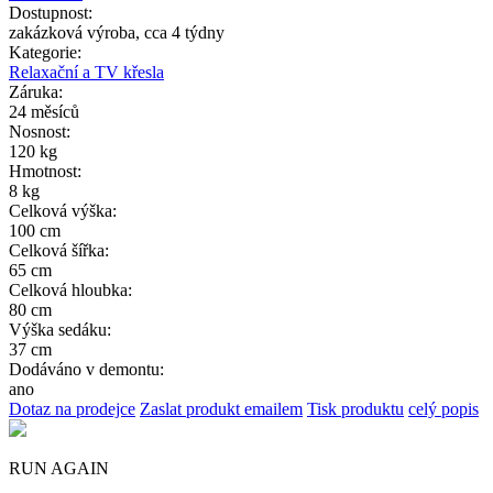
Dostupnost:
zakázková výroba, cca 4 týdny
Kategorie:
Relaxační a TV křesla
Záruka:
24 měsíců
Nosnost:
120 kg
Hmotnost:
8 kg
Celková výška:
100 cm
Celková šířka:
65 cm
Celková hloubka:
80 cm
Výška sedáku:
37 cm
Dodáváno v demontu:
ano
Dotaz na prodejce
Zaslat produkt emailem
Tisk produktu
celý popis
RUN AGAIN