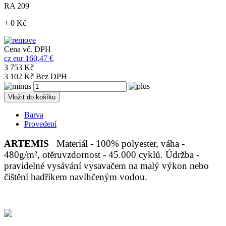
RA 209
+ 0 Kč
Cena vč. DPH
cz
eur
160,47 €
3 753 Kč
3 102 Kč Bez DPH
Vložit do košíku
Barva
Provedení
ARTEMIS
Materiál - 100% polyester, váha -
480g/m², otěruvzdornost - 45.000 cyklů. Údržba -
pravidelné vysávání vysavačem na malý výkon nebo
čištění hadříkem navlhčeným vodou.