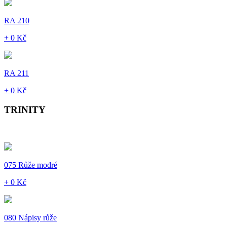
RA 210
+ 0 Kč
RA 211
+ 0 Kč
TRINITY
075 Růže modré
+ 0 Kč
080 Nápisy růže