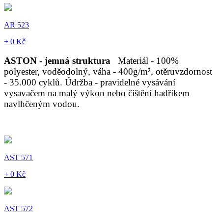
AR 523
+ 0 Kč
ASTON - jemná struktura
Materiál - 100%
polyester, voděodolný, váha - 400g/m², otěruvzdornost
- 35.000 cyklů. Údržba - pravidelné vysávání
vysavačem na malý výkon nebo čištění hadříkem
navlhčeným vodou.
AST 571
+ 0 Kč
AST 572