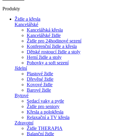
Produkty
Židle a křesla
Kancelářské
Kancelářská křesla
Kancelářské židle
Židle pro 24hodinové sezení
Konferenční židle a křesla
Dětské rostoucí židle a stoly
Herní židle a stoly
Pohovky a soft sezení
Jídelní
Plastové židle
Dřevěné židle
Kovové židle
Barové židle
Bytové
Sedací vaky a pytle
Židle pro seniory
Křesla a polokřesla
Relaxační a TV křesla
Zdravotní
Židle THERAPIA
Balanční židle