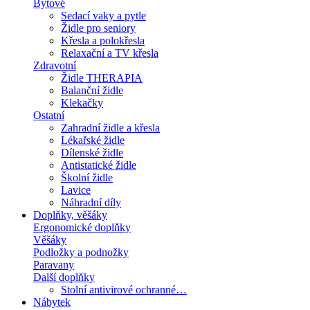
Bytové
Sedací vaky a pytle
Židle pro seniory
Křesla a polokřesla
Relaxační a TV křesla
Zdravotní
Židle THERAPIA
Balanční židle
Klekačky
Ostatní
Zahradní židle a křesla
Lékařské židle
Dílenské židle
Antistatické židle
Školní židle
Lavice
Náhradní díly
Doplňky, věšáky
Ergonomické doplňky
Věšáky
Podložky a podnožky
Paravany
Další doplňky
Stolní antivirové ochranné…
Nábytek