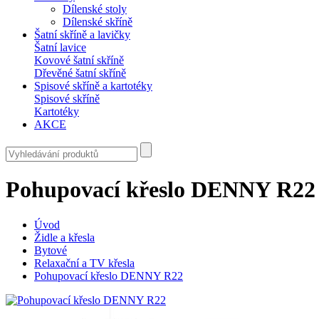
Dílenské stoly
Dílenské skříně
Šatní skříně a lavičky
Šatní lavice
Kovové šatní skříně
Dřevěné šatní skříně
Spisové skříně a kartotéky
Spisové skříně
Kartotéky
AKCE
Pohupovací křeslo DENNY R22
Úvod
Židle a křesla
Bytové
Relaxační a TV křesla
Pohupovací křeslo DENNY R22