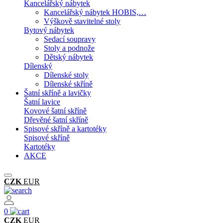
Kancelářský nábytek
Kancelářský nábytek HOBIS,…
Výškově stavitelné stoly
Bytový nábytek
Sedací soupravy
Stoly a podnože
Dětský nábytek
Dílenský
Dílenské stoly
Dílenské skříně
Šatní skříně a lavičky
Šatní lavice
Kovové šatní skříně
Dřevěné šatní skříně
Spisové skříně a kartotéky
Spisové skříně
Kartotéky
AKCE
CZK
EUR
0
CZK
EUR