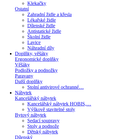
Klekačky
Ostatní
Zahradní židle a křesla
Lékařské židle
Dílenské židle
Antistatické židle
Školní židle
Lavice
Náhradní díly
Doplňky, věšáky
Ergonomické doplňky
Věšáky
Podložky a podnožky
Paravany
Další doplňky
Stolní antivirové ochranné…
Nábytek
Kancelářský nábytek
Kancelářský nábytek HOBIS,…
Výškově stavitelné stoly
Bytový nábytek
Sedací soupravy
Stoly a podnože
Dětský nábytek
Dílenský