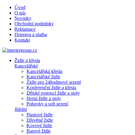
Úvod
O nás
Novinky
Obchodní podmínky
Reklamace
Doprava a platba
Kontakt
Židle a křesla
Kancelářské
Kancelářská křesla
Kancelářské židle
Židle pro 24hodinové sezení
Konferenční židle a křesla
Dětské rostoucí židle a stoly
Herní židle a stoly
Pohovky a soft sezení
Jídelní
Plastové židle
Dřevěné židle
Kovové židle
Barové židle