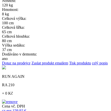
Nosnost:
120 kg
Hmotnost:
8 kg
Celková výška:
100 cm
Celková šířka:
65 cm
Celková hloubka:
80 cm
Výška sedáku:
37 cm
Dodáváno v demontu:
ano
Dotaz na prodejce
Zaslat produkt emailem
Tisk produktu
celý popis
RUN AGAIN
RA 210
+ 0 Kč
Cena vč. DPH
cz
eur
159,92 €