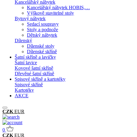
Kancelářský nábytek
Kancelářský nábytek HOBIS,…
Výškově stavitelné stoly
Bytový nábytek
Sedací soupravy
Stoly a podnože
Dětský nábytek
Dílenský
Dílenské stoly
Dílenské skříně
Šatní skříně a lavičky
Šatní lavice
Kovové šatní skříně
Dřevěné šatní skříně
Spisové skříně a kartotéky
Spisové skříně
Kartotéky
AKCE
CZK
EUR
0
CZK
EUR