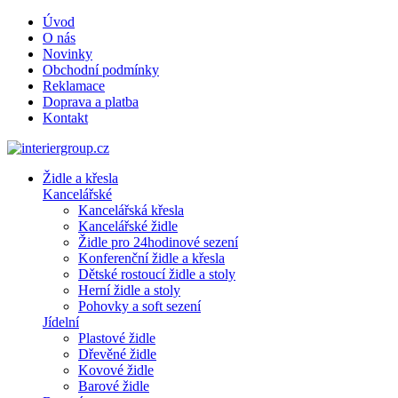
Úvod
O nás
Novinky
Obchodní podmínky
Reklamace
Doprava a platba
Kontakt
Židle a křesla
Kancelářské
Kancelářská křesla
Kancelářské židle
Židle pro 24hodinové sezení
Konferenční židle a křesla
Dětské rostoucí židle a stoly
Herní židle a stoly
Pohovky a soft sezení
Jídelní
Plastové židle
Dřevěné židle
Kovové židle
Barové židle