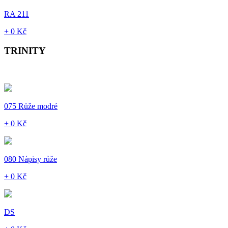
RA 211
+ 0 Kč
TRINITY
075 Růže modré
+ 0 Kč
080 Nápisy růže
+ 0 Kč
DS