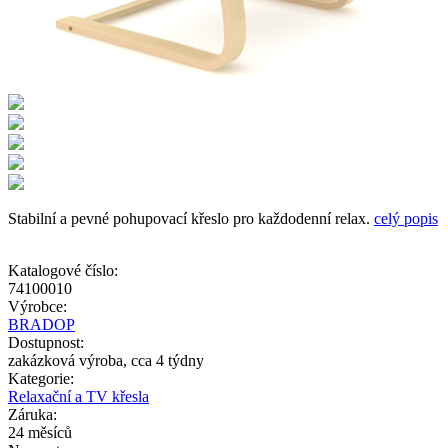
Stabilní a pevné pohupovací křeslo pro každodenní relax.
celý popis
Katalogové číslo:
74100010
Výrobce:
BRADOP
Dostupnost:
zakázková výroba, cca 4 týdny
Kategorie:
Relaxační a TV křesla
Záruka:
24 měsíců