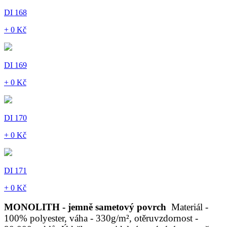
DI 168
+ 0 Kč
DI 169
+ 0 Kč
DI 170
+ 0 Kč
DI 171
+ 0 Kč
MONOLITH - jemně sametový povrch
Materiál -
100% polyester, váha - 330g/m², otěruvzdornost -