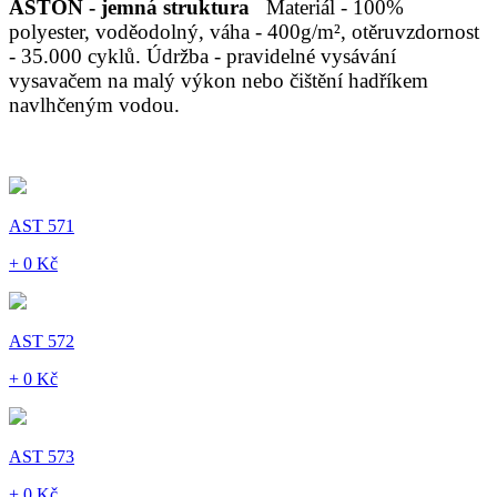
ASTON - jemná struktura
Materiál - 100%
polyester, voděodolný, váha - 400g/m², otěruvzdornost
- 35.000 cyklů. Údržba - pravidelné vysávání
vysavačem na malý výkon nebo čištění hadříkem
navlhčeným vodou.
AST 571
+ 0 Kč
AST 572
+ 0 Kč
AST 573
+ 0 Kč