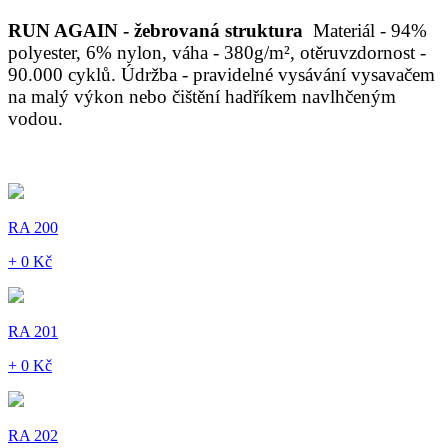
RUN AGAIN - žebrovaná struktura
Materiál - 94%
polyester, 6% nylon, váha - 380g/m², otěruvzdornost -
90.000 cyklů. Údržba - pravidelné vysávání vysavačem
na malý výkon nebo čištění hadříkem navlhčeným
vodou.
RA 200
+ 0 Kč
RA 201
+ 0 Kč
RA 202