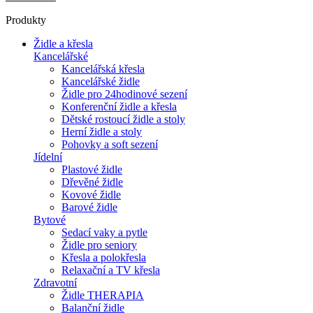
Produkty
Židle a křesla
Kancelářské
Kancelářská křesla
Kancelářské židle
Židle pro 24hodinové sezení
Konferenční židle a křesla
Dětské rostoucí židle a stoly
Herní židle a stoly
Pohovky a soft sezení
Jídelní
Plastové židle
Dřevěné židle
Kovové židle
Barové židle
Bytové
Sedací vaky a pytle
Židle pro seniory
Křesla a polokřesla
Relaxační a TV křesla
Zdravotní
Židle THERAPIA
Balanční židle