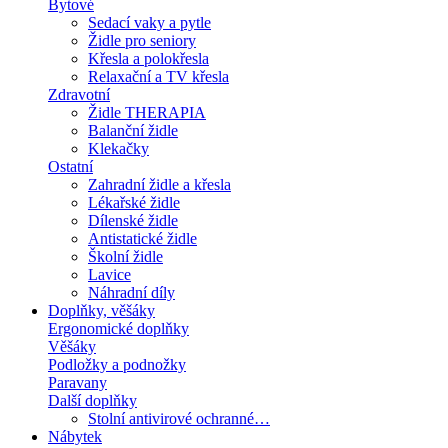
Bytové
Sedací vaky a pytle
Židle pro seniory
Křesla a polokřesla
Relaxační a TV křesla
Zdravotní
Židle THERAPIA
Balanční židle
Klekačky
Ostatní
Zahradní židle a křesla
Lékařské židle
Dílenské židle
Antistatické židle
Školní židle
Lavice
Náhradní díly
Doplňky, věšáky
Ergonomické doplňky
Věšáky
Podložky a podnožky
Paravany
Další doplňky
Stolní antivirové ochranné…
Nábytek