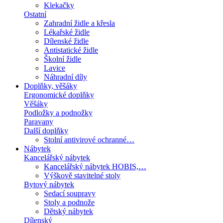
Klekačky
Ostatní
Zahradní židle a křesla
Lékařské židle
Dílenské židle
Antistatické židle
Školní židle
Lavice
Náhradní díly
Doplňky, věšáky
Ergonomické doplňky
Věšáky
Podložky a podnožky
Paravany
Další doplňky
Stolní antivirové ochranné…
Nábytek
Kancelářský nábytek
Kancelářský nábytek HOBIS,…
Výškově stavitelné stoly
Bytový nábytek
Sedací soupravy
Stoly a podnože
Dětský nábytek
Dílenský