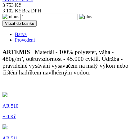
3 753 Kč
3 102 Kč Bez DPH
Vložit do košíku
Barva
Provedení
ARTEMIS
Materiál - 100% polyester, váha -
480g/m², otěruvzdornost - 45.000 cyklů. Údržba -
pravidelné vysávání vysavačem na malý výkon nebo
čištění hadříkem navlhčeným vodou.
AR 510
+ 0 Kč
AR 511