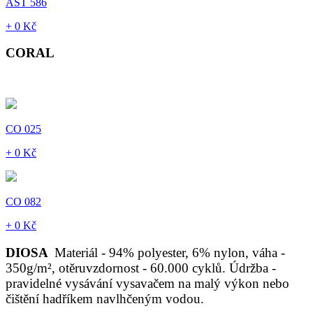
AST 586
+ 0 Kč
CORAL
CO 025
+ 0 Kč
CO 082
+ 0 Kč
DIOSA
Materiál - 94% polyester, 6% nylon, váha -
350g/m², otěruvzdornost - 60.000 cyklů. Údržba -
pravidelné vysávání vysavačem na malý výkon nebo
čištění hadříkem navlhčeným vodou.