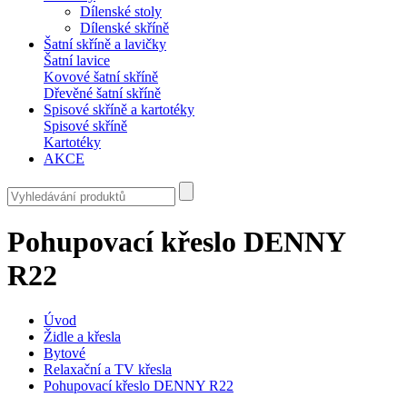
Dílenské stoly
Dílenské skříně
Šatní skříně a lavičky
Šatní lavice
Kovové šatní skříně
Dřevěné šatní skříně
Spisové skříně a kartotéky
Spisové skříně
Kartotéky
AKCE
Pohupovací křeslo DENNY
R22
Úvod
Židle a křesla
Bytové
Relaxační a TV křesla
Pohupovací křeslo DENNY R22