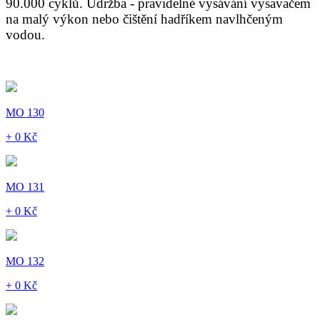
90.000 cyklů. Údržba - pravidelné vysávání vysavačem
na malý výkon nebo čištění hadříkem navlhčeným
vodou.
MO 130
+ 0 Kč
MO 131
+ 0 Kč
MO 132
+ 0 Kč