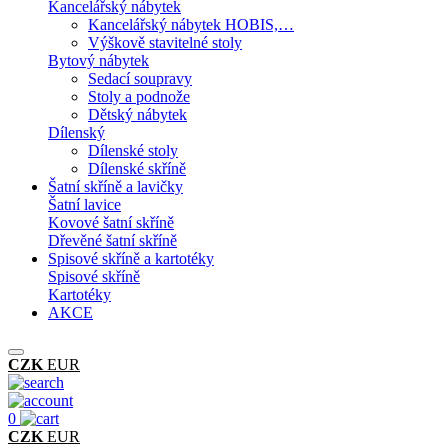
Kancelářský nábytek
Kancelářský nábytek HOBIS,…
Výškově stavitelné stoly
Bytový nábytek
Sedací soupravy
Stoly a podnože
Dětský nábytek
Dílenský
Dílenské stoly
Dílenské skříně
Šatní skříně a lavičky
Šatní lavice
Kovové šatní skříně
Dřevěné šatní skříně
Spisové skříně a kartotéky
Spisové skříně
Kartotéky
AKCE
CZK
EUR
0
CZK
EUR