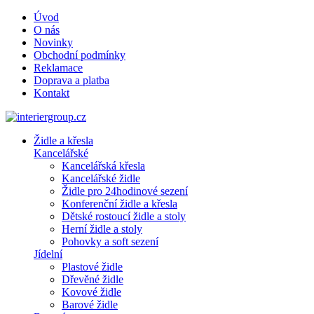
Úvod
O nás
Novinky
Obchodní podmínky
Reklamace
Doprava a platba
Kontakt
Židle a křesla
Kancelářské
Kancelářská křesla
Kancelářské židle
Židle pro 24hodinové sezení
Konferenční židle a křesla
Dětské rostoucí židle a stoly
Herní židle a stoly
Pohovky a soft sezení
Jídelní
Plastové židle
Dřevěné židle
Kovové židle
Barové židle