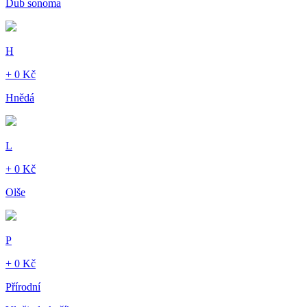
Dub sonoma
H
+ 0 Kč
Hnědá
L
+ 0 Kč
Olše
P
+ 0 Kč
Přírodní