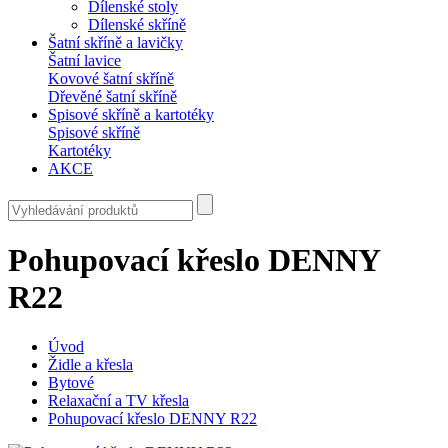
Dílenské stoly
Dílenské skříně
Šatní skříně a lavičky
Šatní lavice
Kovové šatní skříně
Dřevěné šatní skříně
Spisové skříně a kartotéky
Spisové skříně
Kartotéky
AKCE
Pohupovací křeslo DENNY
R22
Úvod
Židle a křesla
Bytové
Relaxační a TV křesla
Pohupovací křeslo DENNY R22