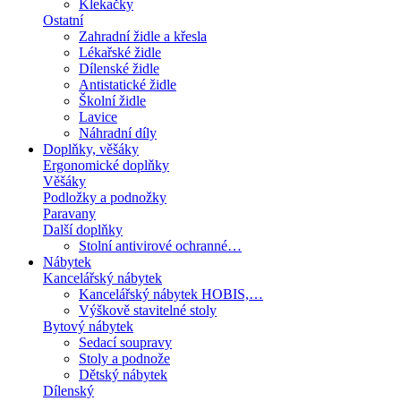
Klekačky
Ostatní
Zahradní židle a křesla
Lékařské židle
Dílenské židle
Antistatické židle
Školní židle
Lavice
Náhradní díly
Doplňky, věšáky
Ergonomické doplňky
Věšáky
Podložky a podnožky
Paravany
Další doplňky
Stolní antivirové ochranné…
Nábytek
Kancelářský nábytek
Kancelářský nábytek HOBIS,…
Výškově stavitelné stoly
Bytový nábytek
Sedací soupravy
Stoly a podnože
Dětský nábytek
Dílenský