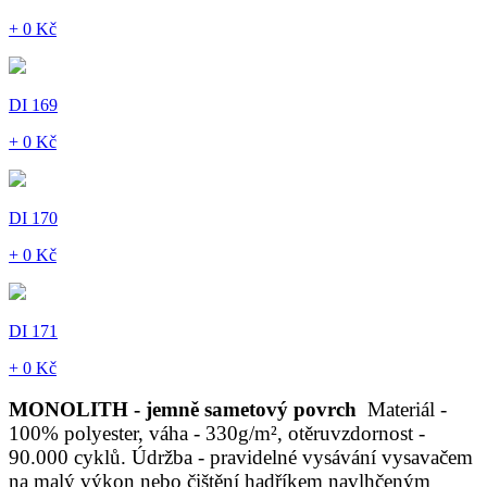
+ 0 Kč
DI 169
+ 0 Kč
DI 170
+ 0 Kč
DI 171
+ 0 Kč
MONOLITH - jemně sametový povrch
Materiál -
100% polyester, váha - 330g/m², otěruvzdornost -
90.000 cyklů. Údržba - pravidelné vysávání vysavačem
na malý výkon nebo čištění hadříkem navlhčeným