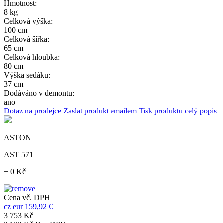
Hmotnost:
8 kg
Celková výška:
100 cm
Celková šířka:
65 cm
Celková hloubka:
80 cm
Výška sedáku:
37 cm
Dodáváno v demontu:
ano
Dotaz na prodejce
Zaslat produkt emailem
Tisk produktu
celý popis
ASTON
AST 571
+ 0 Kč
Cena vč. DPH
cz
eur
159,92 €
3 753 Kč