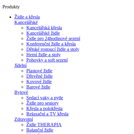
Produkty
Židle a křesla
Kancelářské
Kancelářská křesla
Kancelářské židle
Židle pro 24hodinové sezení
Konferenční židle a křesla
Dětské rostoucí židle a stoly
Herní židle a stoly
Pohovky a soft sezení
Jídelní
Plastové židle
Dřevěné židle
Kovové židle
Barové židle
Bytové
Sedací vaky a pytle
Židle pro seniory
Křesla a polokřesla
Relaxační a TV křesla
Zdravotní
Židle THERAPIA
Balanční židle