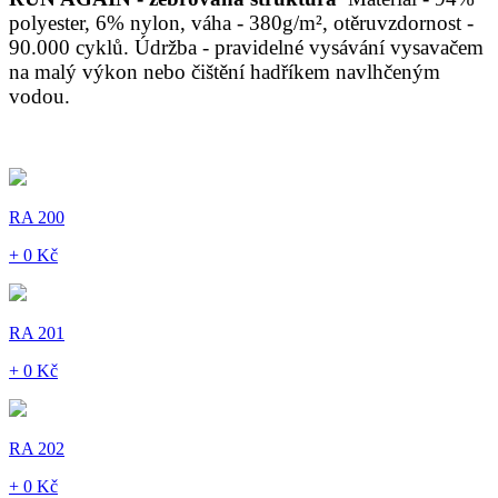
polyester, 6% nylon, váha - 380g/m², otěruvzdornost -
90.000 cyklů. Údržba - pravidelné vysávání vysavačem
na malý výkon nebo čištění hadříkem navlhčeným
vodou.
RA 200
+ 0 Kč
RA 201
+ 0 Kč
RA 202
+ 0 Kč