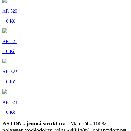
AR 520
+ 0 Kč
AR 521
+ 0 Kč
AR 522
+ 0 Kč
AR 523
+ 0 Kč
ASTON - jemná struktura
Materiál - 100%
polyester, voděodolný, váha - 400g/m², otěruvzdornost