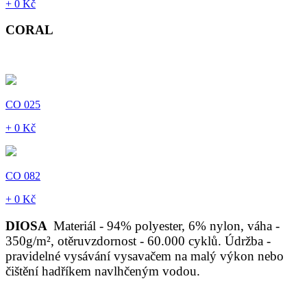
+ 0 Kč
CORAL
CO 025
+ 0 Kč
CO 082
+ 0 Kč
DIOSA
Materiál - 94% polyester, 6% nylon, váha -
350g/m², otěruvzdornost - 60.000 cyklů. Údržba -
pravidelné vysávání vysavačem na malý výkon nebo
čištění hadříkem navlhčeným vodou.