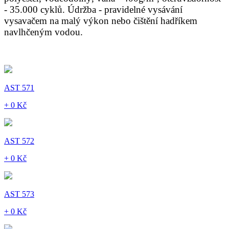
- 35.000 cyklů. Údržba - pravidelné vysávání
vysavačem na malý výkon nebo čištění hadříkem
navlhčeným vodou.
AST 571
+ 0 Kč
AST 572
+ 0 Kč
AST 573
+ 0 Kč