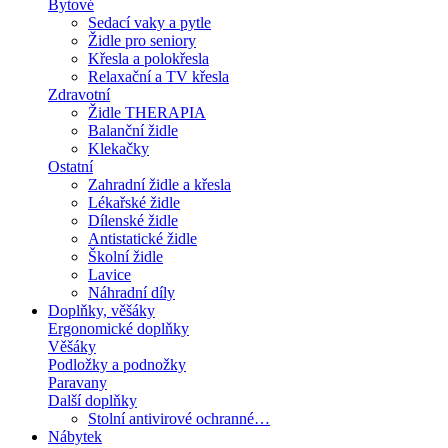
Bytové
Sedací vaky a pytle
Židle pro seniory
Křesla a polokřesla
Relaxační a TV křesla
Zdravotní
Židle THERAPIA
Balanční židle
Klekačky
Ostatní
Zahradní židle a křesla
Lékařské židle
Dílenské židle
Antistatické židle
Školní židle
Lavice
Náhradní díly
Doplňky, věšáky
Ergonomické doplňky
Věšáky
Podložky a podnožky
Paravany
Další doplňky
Stolní antivirové ochranné…
Nábytek