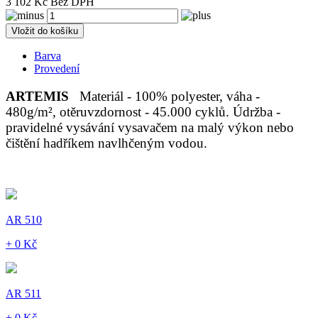
3 102 Kč Bez DPH
Vložit do košíku
Barva
Provedení
ARTEMIS
Materiál - 100% polyester, váha -
480g/m², otěruvzdornost - 45.000 cyklů. Údržba -
pravidelné vysávání vysavačem na malý výkon nebo
čištění hadříkem navlhčeným vodou.
AR 510
+ 0 Kč
AR 511
+ 0 Kč