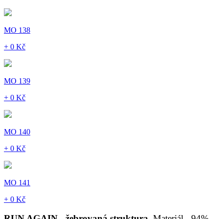
MO 138
+ 0 Kč
MO 139
+ 0 Kč
MO 140
+ 0 Kč
MO 141
+ 0 Kč
RUN AGAIN - žebrovaná struktura
Materiál - 94%