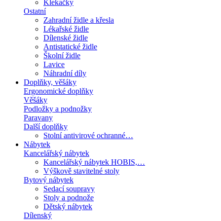
Klekačky
Ostatní
Zahradní židle a křesla
Lékařské židle
Dílenské židle
Antistatické židle
Školní židle
Lavice
Náhradní díly
Doplňky, věšáky
Ergonomické doplňky
Věšáky
Podložky a podnožky
Paravany
Další doplňky
Stolní antivirové ochranné…
Nábytek
Kancelářský nábytek
Kancelářský nábytek HOBIS,…
Výškově stavitelné stoly
Bytový nábytek
Sedací soupravy
Stoly a podnože
Dětský nábytek
Dílenský