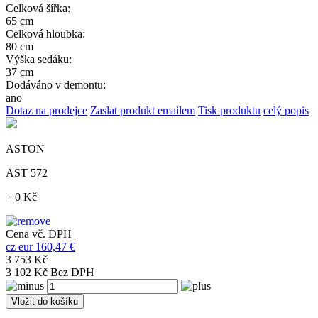
Celková šířka:
65 cm
Celková hloubka:
80 cm
Výška sedáku:
37 cm
Dodáváno v demontu:
ano
Dotaz na prodejce
Zaslat produkt emailem
Tisk produktu
celý popis
ASTON
AST 572
+ 0 Kč
Cena vč. DPH
cz
eur
160,47 €
3 753 Kč
3 102 Kč Bez DPH
Vložit do košíku