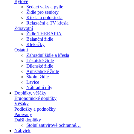
Bytové
Sedací vaky a pytle
Židle pro seniory
Křesla a polokřesla
Relaxační a TV křesla
Zdravotní
Židle THERAPIA
Balanční židle
Klekačky
Ostatní
Zahradní židle a křesla
Lékařské židle
Dílenské židle
Antistatické židle
Školní židle
Lavice
Náhradní díly
Doplňky, věšáky
Ergonomické doplňky
Věšáky
Podložky a podnožky
Paravany
Další doplňky
Stolní antivirové ochranné…
Nábytek