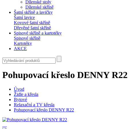
Dílenské stoly
Dílenské skříně
Šatní skříně a lavičky
Šatní lavice
Kovové šatní skříně
Dřevěné šatní skříně
Spisové skříně a kartotéky
Spisové skříně
Kartotéky
AKCE
Pohupovací křeslo DENNY R22
Úvod
Židle a křesla
Bytové
Relaxační a TV křesla
Pohupovací křeslo DENNY R22