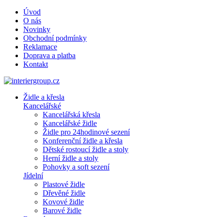
Úvod
O nás
Novinky
Obchodní podmínky
Reklamace
Doprava a platba
Kontakt
Židle a křesla
Kancelářské
Kancelářská křesla
Kancelářské židle
Židle pro 24hodinové sezení
Konferenční židle a křesla
Dětské rostoucí židle a stoly
Herní židle a stoly
Pohovky a soft sezení
Jídelní
Plastové židle
Dřevěné židle
Kovové židle
Barové židle