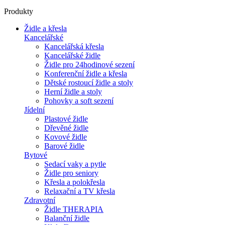
Produkty
Židle a křesla
Kancelářské
Kancelářská křesla
Kancelářské židle
Židle pro 24hodinové sezení
Konferenční židle a křesla
Dětské rostoucí židle a stoly
Herní židle a stoly
Pohovky a soft sezení
Jídelní
Plastové židle
Dřevěné židle
Kovové židle
Barové židle
Bytové
Sedací vaky a pytle
Židle pro seniory
Křesla a polokřesla
Relaxační a TV křesla
Zdravotní
Židle THERAPIA
Balanční židle