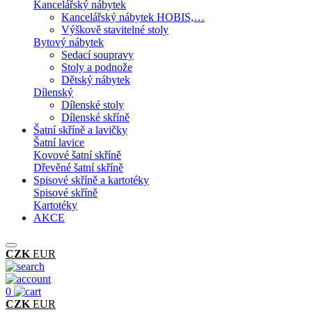
Kancelářský nábytek
Kancelářský nábytek HOBIS,…
Výškově stavitelné stoly
Bytový nábytek
Sedací soupravy
Stoly a podnože
Dětský nábytek
Dílenský
Dílenské stoly
Dílenské skříně
Šatní skříně a lavičky
Šatní lavice
Kovové šatní skříně
Dřevěné šatní skříně
Spisové skříně a kartotéky
Spisové skříně
Kartotéky
AKCE
CZK
EUR
0
CZK
EUR