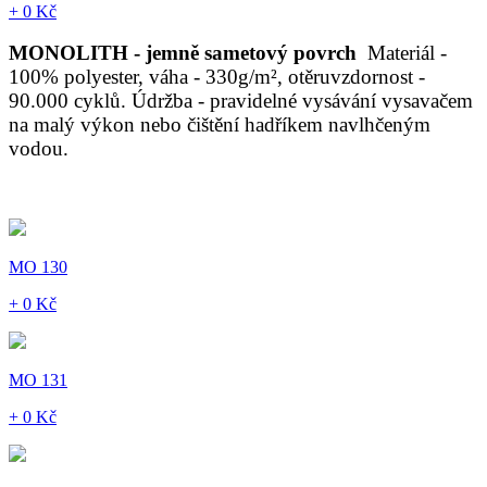
+ 0 Kč
MONOLITH - jemně sametový povrch
Materiál -
100% polyester, váha - 330g/m², otěruvzdornost -
90.000 cyklů. Údržba - pravidelné vysávání vysavačem
na malý výkon nebo čištění hadříkem navlhčeným
vodou.
MO 130
+ 0 Kč
MO 131
+ 0 Kč