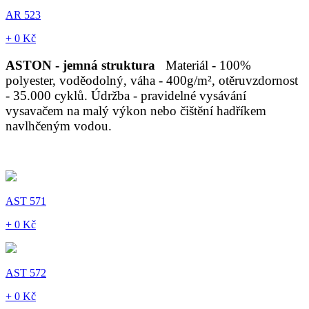
AR 523
+ 0 Kč
ASTON - jemná struktura
Materiál - 100%
polyester, voděodolný, váha - 400g/m², otěruvzdornost
- 35.000 cyklů. Údržba - pravidelné vysávání
vysavačem na malý výkon nebo čištění hadříkem
navlhčeným vodou.
AST 571
+ 0 Kč
AST 572
+ 0 Kč