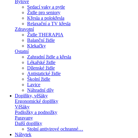
Bytové
Sedací vaky a pytle
Židle pro seniory
Křesla a polokřesla
Relaxační a TV křesla
Zdravotní
Židle THERAPIA
Balanční židle
Klekačky
Ostatní
Zahradní židle a křesla
Lékařské židle
Dílenské židle
Antistatické židle
Školní židle
Lavice
Náhradní díly
Doplňky, věšáky
Ergonomické doplňky
Věšáky
Podložky a podnožky
Paravany
Další doplňky
Stolní antivirové ochranné…
Nábytek