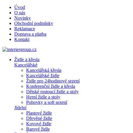
Úvod
O nás
Novinky
Obchodní podmínky
Reklamace
Doprava a platba
Kontakt
Židle a křesla
Kancelářské
Kancelářská křesla
Kancelářské židle
Židle pro 24hodinové sezení
Konferenční židle a křesla
Dětské rostoucí židle a stoly
Herní židle a stoly
Pohovky a soft sezení
Jídelní
Plastové židle
Dřevěné židle
Kovové židle
Barové židle