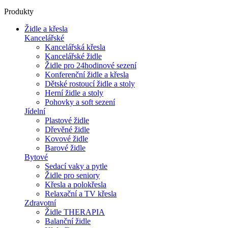
Produkty
Židle a křesla
Kancelářské
Kancelářská křesla
Kancelářské židle
Židle pro 24hodinové sezení
Konferenční židle a křesla
Dětské rostoucí židle a stoly
Herní židle a stoly
Pohovky a soft sezení
Jídelní
Plastové židle
Dřevěné židle
Kovové židle
Barové židle
Bytové
Sedací vaky a pytle
Židle pro seniory
Křesla a polokřesla
Relaxační a TV křesla
Zdravotní
Židle THERAPIA
Balanční židle