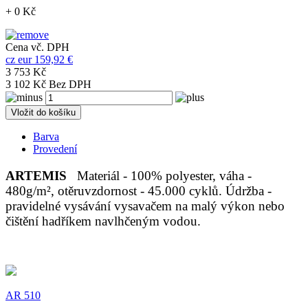
+ 0 Kč
Cena vč. DPH
cz
eur
159,92 €
3 753 Kč
3 102 Kč Bez DPH
Vložit do košíku
Barva
Provedení
ARTEMIS
Materiál - 100% polyester, váha -
480g/m², otěruvzdornost - 45.000 cyklů. Údržba -
pravidelné vysávání vysavačem na malý výkon nebo
čištění hadříkem navlhčeným vodou.
AR 510