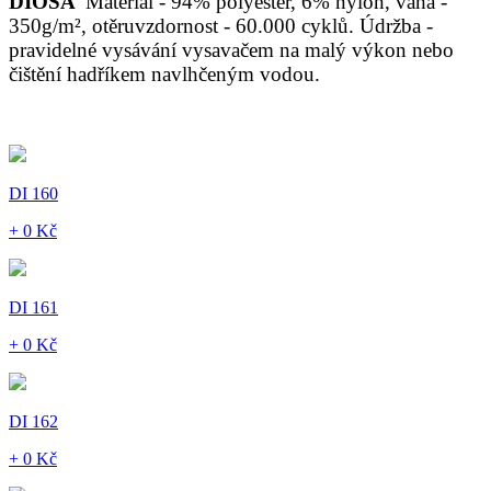
DIOSA
Materiál - 94% polyester, 6% nylon, váha -
350g/m², otěruvzdornost - 60.000 cyklů. Údržba -
pravidelné vysávání vysavačem na malý výkon nebo
čištění hadříkem navlhčeným vodou.
DI 160
+ 0 Kč
DI 161
+ 0 Kč
DI 162
+ 0 Kč