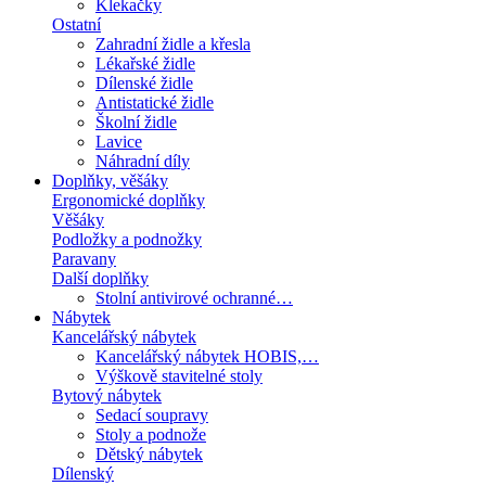
Klekačky
Ostatní
Zahradní židle a křesla
Lékařské židle
Dílenské židle
Antistatické židle
Školní židle
Lavice
Náhradní díly
Doplňky, věšáky
Ergonomické doplňky
Věšáky
Podložky a podnožky
Paravany
Další doplňky
Stolní antivirové ochranné…
Nábytek
Kancelářský nábytek
Kancelářský nábytek HOBIS,…
Výškově stavitelné stoly
Bytový nábytek
Sedací soupravy
Stoly a podnože
Dětský nábytek
Dílenský