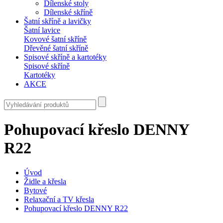
Dílenské stoly
Dílenské skříně
Šatní skříně a lavičky
Šatní lavice
Kovové šatní skříně
Dřevěné šatní skříně
Spisové skříně a kartotéky
Spisové skříně
Kartotéky
AKCE
Pohupovací křeslo DENNY
R22
Úvod
Židle a křesla
Bytové
Relaxační a TV křesla
Pohupovací křeslo DENNY R22