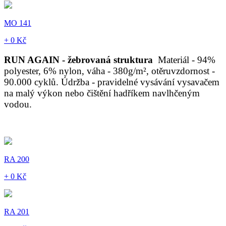
MO 141
+ 0 Kč
RUN AGAIN - žebrovaná struktura
Materiál - 94%
polyester, 6% nylon, váha - 380g/m², otěruvzdornost -
90.000 cyklů. Údržba - pravidelné vysávání vysavačem
na malý výkon nebo čištění hadříkem navlhčeným
vodou.
RA 200
+ 0 Kč
RA 201