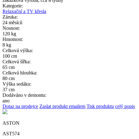
zakázková výroba, cca 4 týdny
Kategorie:
Relaxační a TV křesla
Záruka:
24 měsíců
Nosnost:
120 kg
Hmotnost:
8 kg
Celková výška:
100 cm
Celková šířka:
65 cm
Celková hloubka:
80 cm
Výška sedáku:
37 cm
Dodáváno v demontu:
ano
Dotaz na prodejce
Zaslat produkt emailem
Tisk produktu
celý popis
ASTON
AST574