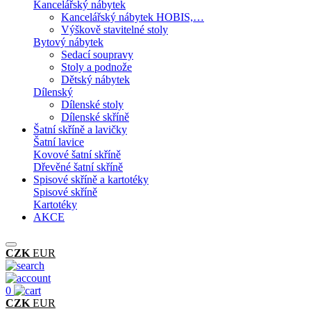
Kancelářský nábytek
Kancelářský nábytek HOBIS,…
Výškově stavitelné stoly
Bytový nábytek
Sedací soupravy
Stoly a podnože
Dětský nábytek
Dílenský
Dílenské stoly
Dílenské skříně
Šatní skříně a lavičky
Šatní lavice
Kovové šatní skříně
Dřevěné šatní skříně
Spisové skříně a kartotéky
Spisové skříně
Kartotéky
AKCE
CZK
EUR
0
CZK
EUR