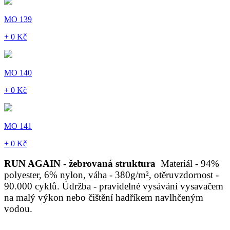
MO 139
+ 0 Kč
MO 140
+ 0 Kč
MO 141
+ 0 Kč
RUN AGAIN - žebrovaná struktura
Materiál - 94%
polyester, 6% nylon, váha - 380g/m², otěruvzdornost -
90.000 cyklů. Údržba - pravidelné vysávání vysavačem
na malý výkon nebo čištění hadříkem navlhčeným
vodou.