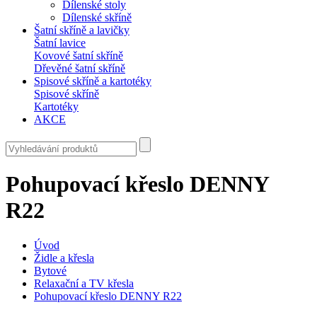
Dílenské stoly
Dílenské skříně
Šatní skříně a lavičky
Šatní lavice
Kovové šatní skříně
Dřevěné šatní skříně
Spisové skříně a kartotéky
Spisové skříně
Kartotéky
AKCE
Pohupovací křeslo DENNY
R22
Úvod
Židle a křesla
Bytové
Relaxační a TV křesla
Pohupovací křeslo DENNY R22