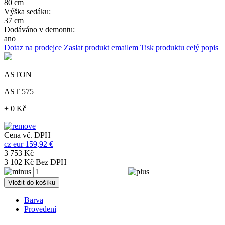
80 cm
Výška sedáku:
37 cm
Dodáváno v demontu:
ano
Dotaz na prodejce
Zaslat produkt emailem
Tisk produktu
celý popis
ASTON
AST 575
+ 0 Kč
Cena vč. DPH
cz
eur
159,92 €
3 753 Kč
3 102 Kč Bez DPH
Vložit do košíku
Barva
Provedení