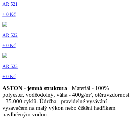
AR 521
+ 0 Kč
AR 522
+ 0 Kč
AR 523
+ 0 Kč
ASTON - jemná struktura
Materiál - 100%
polyester, voděodolný, váha - 400g/m², otěruvzdornost
- 35.000 cyklů. Údržba - pravidelné vysávání
vysavačem na malý výkon nebo čištění hadříkem
navlhčeným vodou.