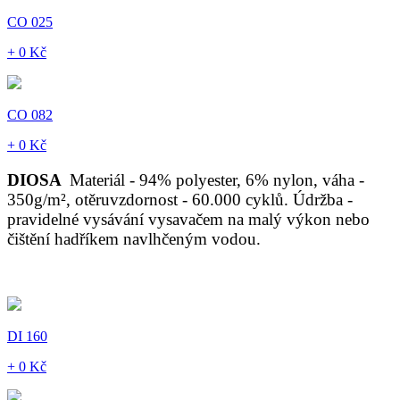
CO 025
+ 0 Kč
CO 082
+ 0 Kč
DIOSA
Materiál - 94% polyester, 6% nylon, váha -
350g/m², otěruvzdornost - 60.000 cyklů. Údržba -
pravidelné vysávání vysavačem na malý výkon nebo
čištění hadříkem navlhčeným vodou.
DI 160
+ 0 Kč