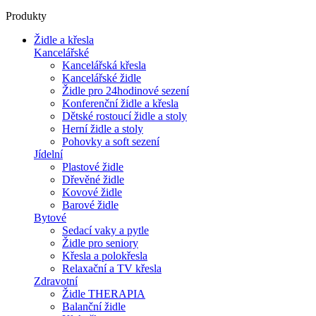
Produkty
Židle a křesla
Kancelářské
Kancelářská křesla
Kancelářské židle
Židle pro 24hodinové sezení
Konferenční židle a křesla
Dětské rostoucí židle a stoly
Herní židle a stoly
Pohovky a soft sezení
Jídelní
Plastové židle
Dřevěné židle
Kovové židle
Barové židle
Bytové
Sedací vaky a pytle
Židle pro seniory
Křesla a polokřesla
Relaxační a TV křesla
Zdravotní
Židle THERAPIA
Balanční židle