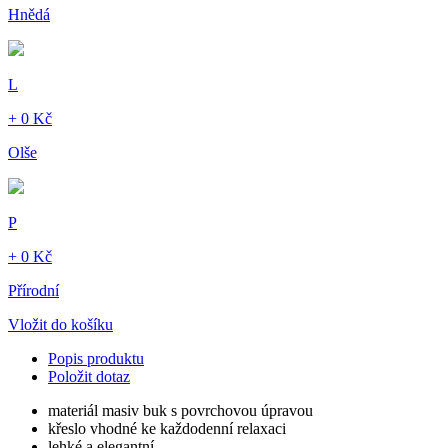
Hnědá
L
+ 0 Kč
Olše
P
+ 0 Kč
Přírodní
Vložit do košíku
Popis produktu
Položit dotaz
materiál masiv buk s povrchovou úpravou
křeslo vhodné ke každodenní relaxaci
lehké a elegantní