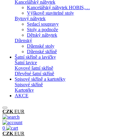
Kancelářský nábytek
Kancelářský nábytek HOBIS,…
Výškově stavitelné stoly
Bytový nábytek
Sedací soupravy
Stoly a podnože
Dětský nábytek
Dílenský
Dílenské stoly
Dílenské skříně
Šatní skříně a lavičky
Šatní lavice
Kovové šatní skříně
Dřevěné šatní skříně
Spisové skříně a kartotéky
Spisové skříně
Kartotéky
AKCE
CZK
EUR
0
CZK
EUR