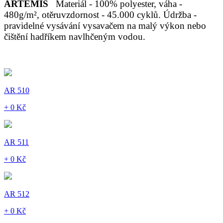
ARTEMIS
Materiál - 100% polyester, váha -
480g/m², otěruvzdornost - 45.000 cyklů. Údržba -
pravidelné vysávání vysavačem na malý výkon nebo
čištění hadříkem navlhčeným vodou.
AR 510
+ 0 Kč
AR 511
+ 0 Kč
AR 512
+ 0 Kč