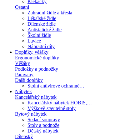
Klekačky
Ostatní
Zahradní židle a křesla
Lékařské židle
Dílenské židle
Antistatické židle
Školní židle
Lavice
Náhradní díly
Doplňky, věšáky
Ergonomické doplňky
Věšáky
Podložky a podnožky
Paravany
Další doplňky
Stolní antivirové ochranné…
Nábytek
Kancelářský nábytek
Kancelářský nábytek HOBIS,…
Výškově stavitelné stoly
Bytový nábytek
Sedací soupravy
Stoly a podnože
Dětský nábytek
Dílenský