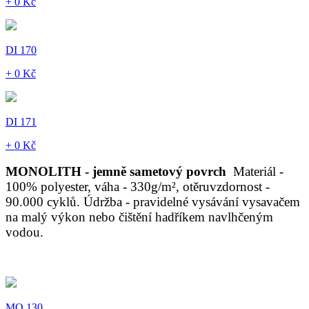
+ 0 Kč
DI 170
+ 0 Kč
DI 171
+ 0 Kč
MONOLITH - jemně sametový povrch
Materiál -
100% polyester, váha - 330g/m², otěruvzdornost -
90.000 cyklů. Údržba - pravidelné vysávání vysavačem
na malý výkon nebo čištění hadříkem navlhčeným
vodou.
MO 130