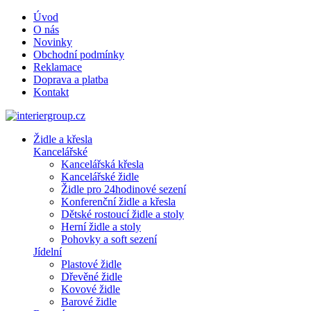
Úvod
O nás
Novinky
Obchodní podmínky
Reklamace
Doprava a platba
Kontakt
Židle a křesla
Kancelářské
Kancelářská křesla
Kancelářské židle
Židle pro 24hodinové sezení
Konferenční židle a křesla
Dětské rostoucí židle a stoly
Herní židle a stoly
Pohovky a soft sezení
Jídelní
Plastové židle
Dřevěné židle
Kovové židle
Barové židle