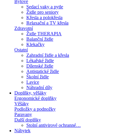
Bytové
Sedací vaky a pytle
Židle pro seniory
Křesla a polokřesla
Relaxační a TV křesla
Zdravotní
Židle THERAPIA
Balanční židle
Klekačky
Ostatní
Zahradní židle a křesla
Lékařské židle
Dílenské židle
Antistatické židle
Školní židle
Lavice
Náhradní díly
Doplňky, věšáky
Ergonomické doplňky
Věšáky
Podložky a podnožky
Paravany
Další doplňky
Stolní antivirové ochranné…
Nábytek