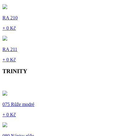
RA 210
+ 0 Kč
RA 211
+ 0 Kč
TRINITY
075 Růže modré
+ 0 Kč
080 Nápisy růže