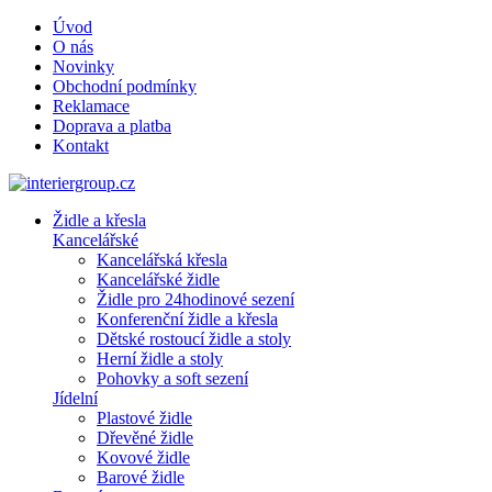
Úvod
O nás
Novinky
Obchodní podmínky
Reklamace
Doprava a platba
Kontakt
Židle a křesla
Kancelářské
Kancelářská křesla
Kancelářské židle
Židle pro 24hodinové sezení
Konferenční židle a křesla
Dětské rostoucí židle a stoly
Herní židle a stoly
Pohovky a soft sezení
Jídelní
Plastové židle
Dřevěné židle
Kovové židle
Barové židle