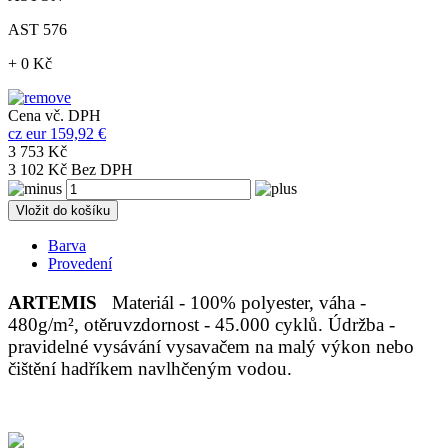
AST 576
+ 0 Kč
Cena vč. DPH
cz
eur
159,92 €
3 753 Kč
3 102 Kč Bez DPH
Vložit do košíku
Barva
Provedení
ARTEMIS
Materiál - 100% polyester, váha -
480g/m², otěruvzdornost - 45.000 cyklů. Údržba -
pravidelné vysávání vysavačem na malý výkon nebo
čištění hadříkem navlhčeným vodou.