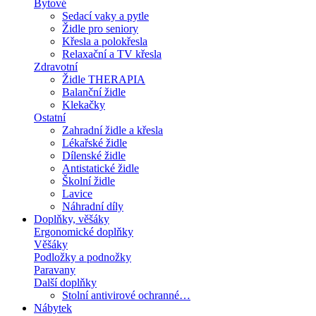
Bytové
Sedací vaky a pytle
Židle pro seniory
Křesla a polokřesla
Relaxační a TV křesla
Zdravotní
Židle THERAPIA
Balanční židle
Klekačky
Ostatní
Zahradní židle a křesla
Lékařské židle
Dílenské židle
Antistatické židle
Školní židle
Lavice
Náhradní díly
Doplňky, věšáky
Ergonomické doplňky
Věšáky
Podložky a podnožky
Paravany
Další doplňky
Stolní antivirové ochranné…
Nábytek