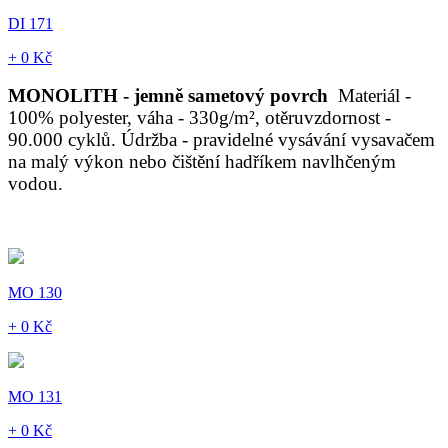
DI 171
+ 0 Kč
MONOLITH - jemně sametový povrch
Materiál -
100% polyester, váha - 330g/m², otěruvzdornost -
90.000 cyklů. Údržba - pravidelné vysávání vysavačem
na malý výkon nebo čištění hadříkem navlhčeným
vodou.
MO 130
+ 0 Kč
MO 131
+ 0 Kč