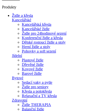
Produkty
Židle a křesla
Kancelářské
Kancelářská křesla
Kancelářské židle
Židle pro 24hodinové sezení
Konferenční židle a křesla
Dětské rostoucí židle a stoly
Herní židle a stoly
Pohovky a soft sezení
Jídelní
Plastové židle
Dřevěné židle
Kovové židle
Barové židle
Bytové
Sedací vaky a pytle
Židle pro seniory
Křesla a polokřesla
Relaxační a TV křesla
Zdravotní
Židle THERAPIA
Balanční židle