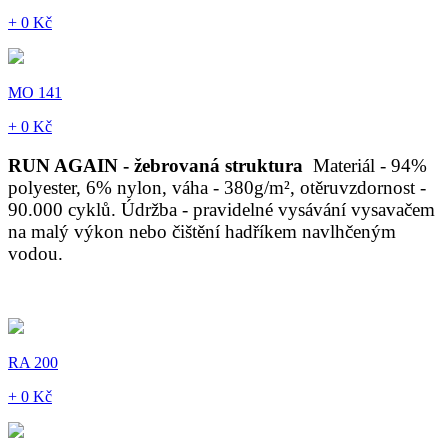
+ 0 Kč
MO 141
+ 0 Kč
RUN AGAIN - žebrovaná struktura
Materiál - 94%
polyester, 6% nylon, váha - 380g/m², otěruvzdornost -
90.000 cyklů. Údržba - pravidelné vysávání vysavačem
na malý výkon nebo čištění hadříkem navlhčeným
vodou.
RA 200
+ 0 Kč