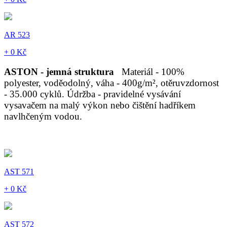
AR 523
+ 0 Kč
ASTON - jemná struktura
Materiál - 100%
polyester, voděodolný, váha - 400g/m², otěruvzdornost
- 35.000 cyklů. Údržba - pravidelné vysávání
vysavačem na malý výkon nebo čištění hadříkem
navlhčeným vodou.
AST 571
+ 0 Kč
AST 572