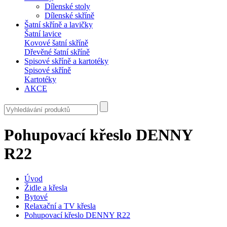
Dílenské stoly
Dílenské skříně
Šatní skříně a lavičky
Šatní lavice
Kovové šatní skříně
Dřevěné šatní skříně
Spisové skříně a kartotéky
Spisové skříně
Kartotéky
AKCE
Pohupovací křeslo DENNY
R22
Úvod
Židle a křesla
Bytové
Relaxační a TV křesla
Pohupovací křeslo DENNY R22