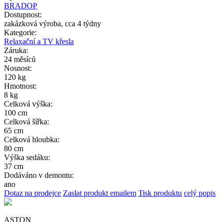
BRADOP
Dostupnost:
zakázková výroba, cca 4 týdny
Kategorie:
Relaxační a TV křesla
Záruka:
24 měsíců
Nosnost:
120 kg
Hmotnost:
8 kg
Celková výška:
100 cm
Celková šířka:
65 cm
Celková hloubka:
80 cm
Výška sedáku:
37 cm
Dodáváno v demontu:
ano
Dotaz na prodejce
Zaslat produkt emailem
Tisk produktu
celý popis
ASTON