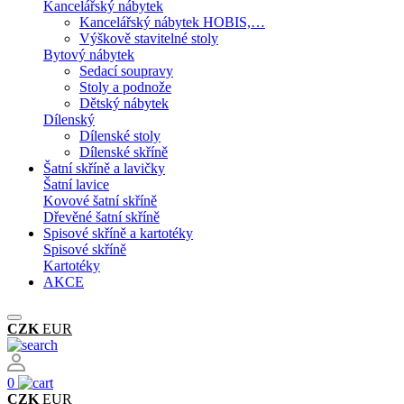
Kancelářský nábytek
Kancelářský nábytek HOBIS,…
Výškově stavitelné stoly
Bytový nábytek
Sedací soupravy
Stoly a podnože
Dětský nábytek
Dílenský
Dílenské stoly
Dílenské skříně
Šatní skříně a lavičky
Šatní lavice
Kovové šatní skříně
Dřevěné šatní skříně
Spisové skříně a kartotéky
Spisové skříně
Kartotéky
AKCE
CZK
EUR
0
CZK
EUR