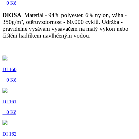
+ 0 Kč
DIOSA
Materiál - 94% polyester, 6% nylon, váha -
350g/m², otěruvzdornost - 60.000 cyklů. Údržba -
pravidelné vysávání vysavačem na malý výkon nebo
čištění hadříkem navlhčeným vodou.
DI 160
+ 0 Kč
DI 161
+ 0 Kč
DI 162