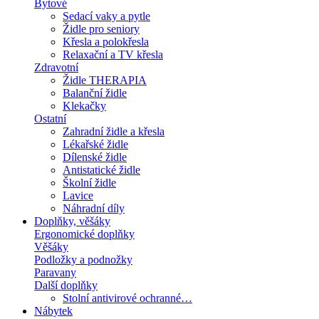
Bytové
Sedací vaky a pytle
Židle pro seniory
Křesla a polokřesla
Relaxační a TV křesla
Zdravotní
Židle THERAPIA
Balanční židle
Klekačky
Ostatní
Zahradní židle a křesla
Lékařské židle
Dílenské židle
Antistatické židle
Školní židle
Lavice
Náhradní díly
Doplňky, věšáky
Ergonomické doplňky
Věšáky
Podložky a podnožky
Paravany
Další doplňky
Stolní antivirové ochranné…
Nábytek