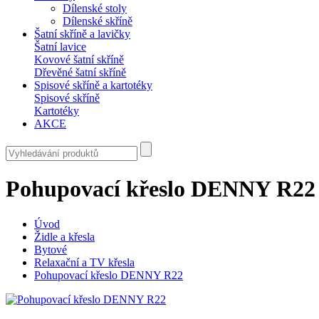
Dílenské stoly
Dílenské skříně
Šatní skříně a lavičky
Šatní lavice
Kovové šatní skříně
Dřevěné šatní skříně
Spisové skříně a kartotéky
Spisové skříně
Kartotéky
AKCE
Pohupovací křeslo DENNY R22
Úvod
Židle a křesla
Bytové
Relaxační a TV křesla
Pohupovací křeslo DENNY R22