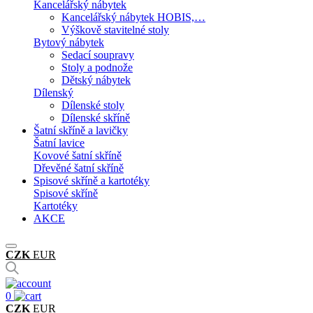
Kancelářský nábytek
Kancelářský nábytek HOBIS,…
Výškově stavitelné stoly
Bytový nábytek
Sedací soupravy
Stoly a podnože
Dětský nábytek
Dílenský
Dílenské stoly
Dílenské skříně
Šatní skříně a lavičky
Šatní lavice
Kovové šatní skříně
Dřevěné šatní skříně
Spisové skříně a kartotéky
Spisové skříně
Kartotéky
AKCE
CZK
EUR
0
CZK
EUR