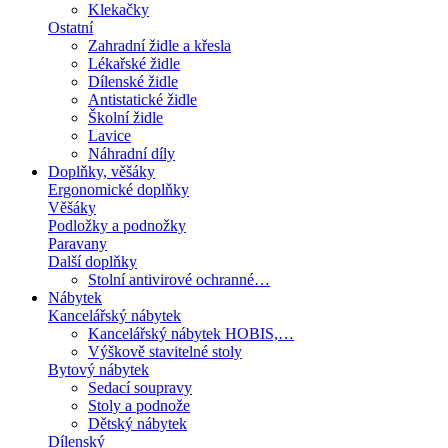
Klekačky
Ostatní
Zahradní židle a křesla
Lékařské židle
Dílenské židle
Antistatické židle
Školní židle
Lavice
Náhradní díly
Doplňky, věšáky
Ergonomické doplňky
Věšáky
Podložky a podnožky
Paravany
Další doplňky
Stolní antivirové ochranné…
Nábytek
Kancelářský nábytek
Kancelářský nábytek HOBIS,…
Výškově stavitelné stoly
Bytový nábytek
Sedací soupravy
Stoly a podnože
Dětský nábytek
Dílenský