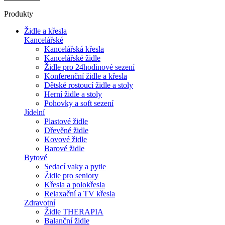
Produkty
Židle a křesla
Kancelářské
Kancelářská křesla
Kancelářské židle
Židle pro 24hodinové sezení
Konferenční židle a křesla
Dětské rostoucí židle a stoly
Herní židle a stoly
Pohovky a soft sezení
Jídelní
Plastové židle
Dřevěné židle
Kovové židle
Barové židle
Bytové
Sedací vaky a pytle
Židle pro seniory
Křesla a polokřesla
Relaxační a TV křesla
Zdravotní
Židle THERAPIA
Balanční židle