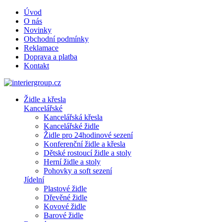
Úvod
O nás
Novinky
Obchodní podmínky
Reklamace
Doprava a platba
Kontakt
Židle a křesla
Kancelářské
Kancelářská křesla
Kancelářské židle
Židle pro 24hodinové sezení
Konferenční židle a křesla
Dětské rostoucí židle a stoly
Herní židle a stoly
Pohovky a soft sezení
Jídelní
Plastové židle
Dřevěné židle
Kovové židle
Barové židle