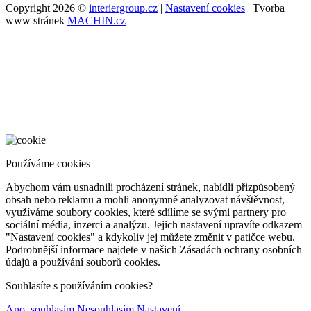
Copyright 2026 ©
interiergroup.cz
|
Nastavení cookies
| Tvorba
www stránek
MACHIN.cz
Používáme cookies
Abychom vám usnadnili procházení stránek, nabídli přizpůsobený
obsah nebo reklamu a mohli anonymně analyzovat návštěvnost,
využíváme soubory cookies, které sdílíme se svými partnery pro
sociální média, inzerci a analýzu. Jejich nastavení upravíte odkazem
"Nastavení cookies" a kdykoliv jej můžete změnit v patičce webu.
Podrobnější informace najdete v našich Zásadách ochrany osobních
údajů a používání souborů cookies.
Souhlasíte s používáním cookies?
Ano, souhlasím
Nesouhlasím
Nastavení