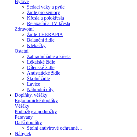
Bytové
Sedací vaky a pytle
Židle pro seniory
Křesla a polokřesla
Relaxační a TV křesla
Zdravotní
Židle THERAPIA
Balanční židle
Klekačky
Ostatní
Zahradní židle a křesla
Lékařské židle
Dílenské židle
Antistatické židle
Školní židle
Lavice
Náhradní díly
Doplňky, věšáky
Ergonomické doplňky
Věšáky
Podložky a podnožky
Paravany
Další doplňky
Stolní antivirové ochranné…
Nábytek