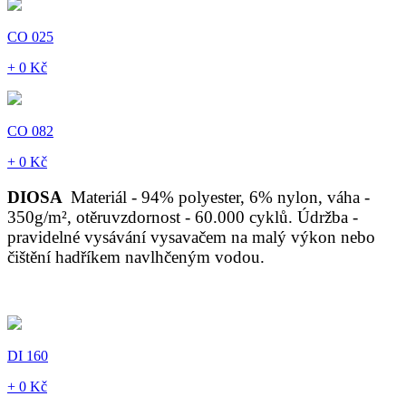
CO 025
+ 0 Kč
CO 082
+ 0 Kč
DIOSA
Materiál - 94% polyester, 6% nylon, váha -
350g/m², otěruvzdornost - 60.000 cyklů. Údržba -
pravidelné vysávání vysavačem na malý výkon nebo
čištění hadříkem navlhčeným vodou.
DI 160
+ 0 Kč