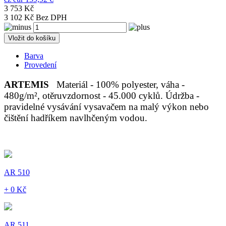
3 753 Kč
3 102 Kč Bez DPH
Vložit do košíku
Barva
Provedení
ARTEMIS
Materiál - 100% polyester, váha -
480g/m², otěruvzdornost - 45.000 cyklů. Údržba -
pravidelné vysávání vysavačem na malý výkon nebo
čištění hadříkem navlhčeným vodou.
AR 510
+ 0 Kč
AR 511