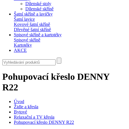
Dílenské stoly
Dílenské skříně
Šatní skříně a lavičky
Šatní lavice
Kovové šatní skříně
Dřevěné šatní skříně
Spisové skříně a kartotéky
Spisové skříně
Kartotéky
AKCE
Pohupovací křeslo DENNY
R22
Úvod
Židle a křesla
Bytové
Relaxační a TV křesla
Pohupovací křeslo DENNY R22