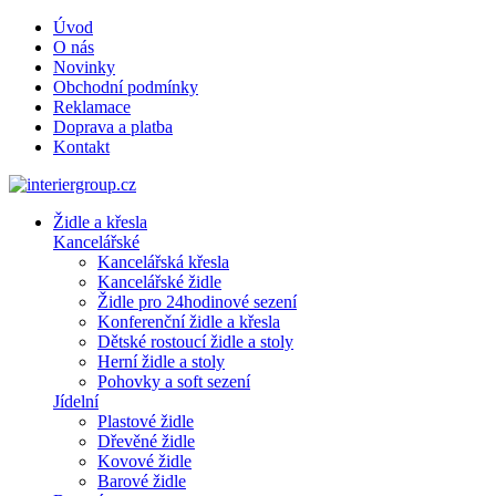
Úvod
O nás
Novinky
Obchodní podmínky
Reklamace
Doprava a platba
Kontakt
Židle a křesla
Kancelářské
Kancelářská křesla
Kancelářské židle
Židle pro 24hodinové sezení
Konferenční židle a křesla
Dětské rostoucí židle a stoly
Herní židle a stoly
Pohovky a soft sezení
Jídelní
Plastové židle
Dřevěné židle
Kovové židle
Barové židle