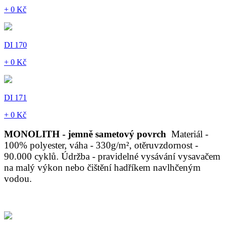
+ 0 Kč
DI 170
+ 0 Kč
DI 171
+ 0 Kč
MONOLITH - jemně sametový povrch
Materiál -
100% polyester, váha - 330g/m², otěruvzdornost -
90.000 cyklů. Údržba - pravidelné vysávání vysavačem
na malý výkon nebo čištění hadříkem navlhčeným
vodou.