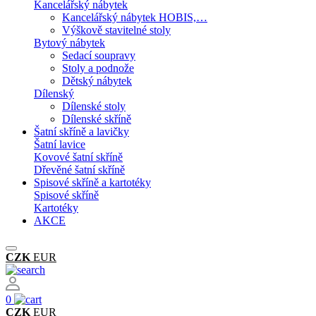
Kancelářský nábytek
Kancelářský nábytek HOBIS,…
Výškově stavitelné stoly
Bytový nábytek
Sedací soupravy
Stoly a podnože
Dětský nábytek
Dílenský
Dílenské stoly
Dílenské skříně
Šatní skříně a lavičky
Šatní lavice
Kovové šatní skříně
Dřevěné šatní skříně
Spisové skříně a kartotéky
Spisové skříně
Kartotéky
AKCE
CZK
EUR
0
CZK
EUR