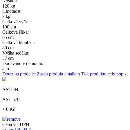
Nosnost:
120 kg
Hmotnost:
8 kg
Celková výška:
100 cm
Celková šířka:
65 cm
Celková hloubka:
80 cm
Výška sedáku:
37 cm
Dodáváno v demontu:
ano
Dotaz na prodejce
Zaslat produkt emailem
Tisk produktu
celý popis
ASTON
AST 576
+ 0 Kč
Cena vč. DPH
cz
eur
159,92 €