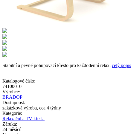
Stabilní a pevné pohupovací křeslo pro každodenní relax.
celý popis
Katalogové číslo:
74100010
Výrobce:
BRADOP
Dostupnost:
zakázková výroba, cca 4 týdny
Kategorie:
Relaxační a TV křesla
Záruka:
24 měsíců