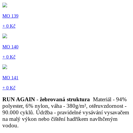
MO 139
+ 0 Kč
MO 140
+ 0 Kč
MO 141
+ 0 Kč
RUN AGAIN - žebrovaná struktura
Materiál - 94%
polyester, 6% nylon, váha - 380g/m², otěruvzdornost -
90.000 cyklů. Údržba - pravidelné vysávání vysavačem
na malý výkon nebo čištění hadříkem navlhčeným
vodou.