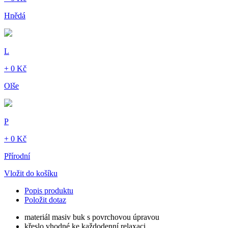
Hnědá
L
+ 0 Kč
Olše
P
+ 0 Kč
Přírodní
Vložit do košíku
Popis produktu
Položit dotaz
materiál masiv buk s povrchovou úpravou
křeslo vhodné ke každodenní relaxaci