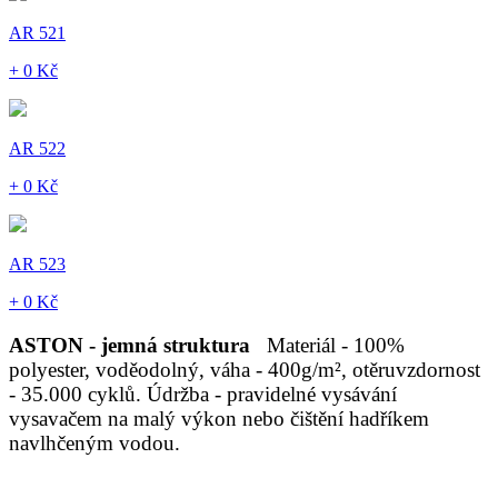
AR 521
+ 0 Kč
AR 522
+ 0 Kč
AR 523
+ 0 Kč
ASTON - jemná struktura
Materiál - 100%
polyester, voděodolný, váha - 400g/m², otěruvzdornost
- 35.000 cyklů. Údržba - pravidelné vysávání
vysavačem na malý výkon nebo čištění hadříkem
navlhčeným vodou.