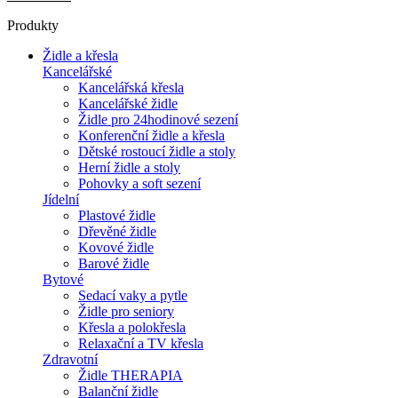
Produkty
Židle a křesla
Kancelářské
Kancelářská křesla
Kancelářské židle
Židle pro 24hodinové sezení
Konferenční židle a křesla
Dětské rostoucí židle a stoly
Herní židle a stoly
Pohovky a soft sezení
Jídelní
Plastové židle
Dřevěné židle
Kovové židle
Barové židle
Bytové
Sedací vaky a pytle
Židle pro seniory
Křesla a polokřesla
Relaxační a TV křesla
Zdravotní
Židle THERAPIA
Balanční židle