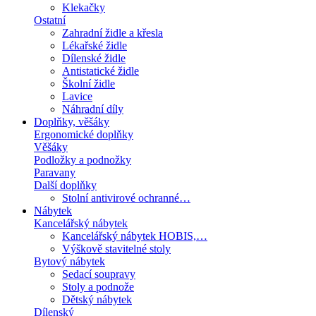
Klekačky
Ostatní
Zahradní židle a křesla
Lékařské židle
Dílenské židle
Antistatické židle
Školní židle
Lavice
Náhradní díly
Doplňky, věšáky
Ergonomické doplňky
Věšáky
Podložky a podnožky
Paravany
Další doplňky
Stolní antivirové ochranné…
Nábytek
Kancelářský nábytek
Kancelářský nábytek HOBIS,…
Výškově stavitelné stoly
Bytový nábytek
Sedací soupravy
Stoly a podnože
Dětský nábytek
Dílenský