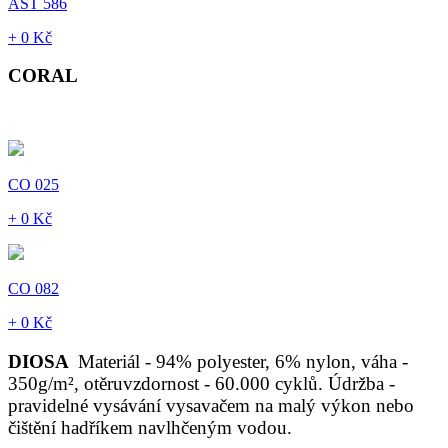
AST 586
+ 0 Kč
CORAL
CO 025
+ 0 Kč
CO 082
+ 0 Kč
DIOSA
Materiál - 94% polyester, 6% nylon, váha -
350g/m², otěruvzdornost - 60.000 cyklů. Údržba -
pravidelné vysávání vysavačem na malý výkon nebo
čištění hadříkem navlhčeným vodou.