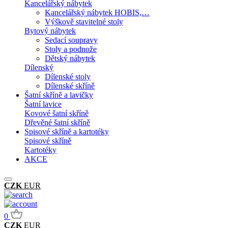
Kancelářský nábytek
Kancelářský nábytek HOBIS,…
Výškově stavitelné stoly
Bytový nábytek
Sedací soupravy
Stoly a podnože
Dětský nábytek
Dílenský
Dílenské stoly
Dílenské skříně
Šatní skříně a lavičky
Šatní lavice
Kovové šatní skříně
Dřevěné šatní skříně
Spisové skříně a kartotéky
Spisové skříně
Kartotéky
AKCE
CZK
EUR
0
CZK
EUR