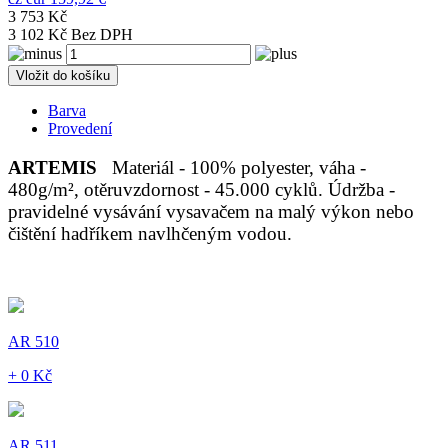
3 753 Kč
3 102 Kč Bez DPH
Vložit do košíku
Barva
Provedení
ARTEMIS
Materiál - 100% polyester, váha -
480g/m², otěruvzdornost - 45.000 cyklů. Údržba -
pravidelné vysávání vysavačem na malý výkon nebo
čištění hadříkem navlhčeným vodou.
AR 510
+ 0 Kč
AR 511