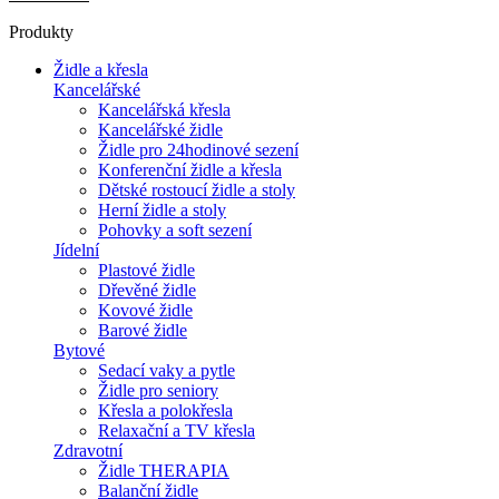
Produkty
Židle a křesla
Kancelářské
Kancelářská křesla
Kancelářské židle
Židle pro 24hodinové sezení
Konferenční židle a křesla
Dětské rostoucí židle a stoly
Herní židle a stoly
Pohovky a soft sezení
Jídelní
Plastové židle
Dřevěné židle
Kovové židle
Barové židle
Bytové
Sedací vaky a pytle
Židle pro seniory
Křesla a polokřesla
Relaxační a TV křesla
Zdravotní
Židle THERAPIA
Balanční židle