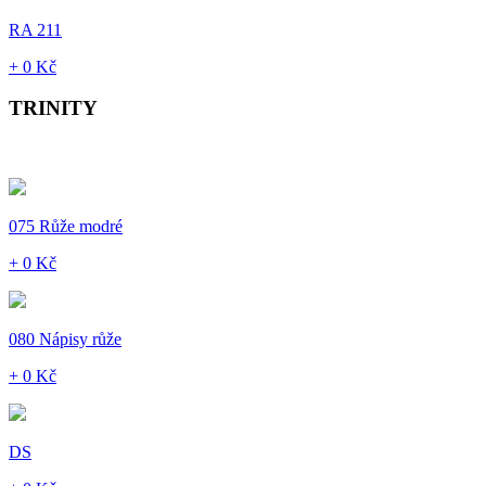
RA 211
+ 0 Kč
TRINITY
075 Růže modré
+ 0 Kč
080 Nápisy růže
+ 0 Kč
DS