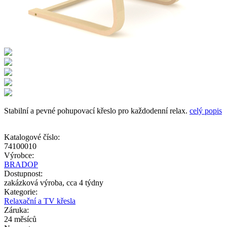
Stabilní a pevné pohupovací křeslo pro každodenní relax.
celý popis
Katalogové číslo:
74100010
Výrobce:
BRADOP
Dostupnost:
zakázková výroba, cca 4 týdny
Kategorie:
Relaxační a TV křesla
Záruka:
24 měsíců