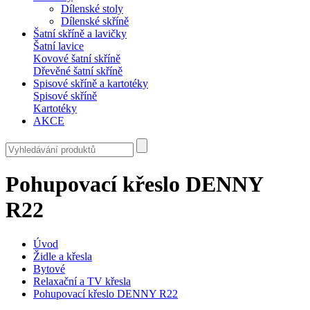
Dílenské stoly
Dílenské skříně
Šatní skříně a lavičky
Šatní lavice
Kovové šatní skříně
Dřevěné šatní skříně
Spisové skříně a kartotéky
Spisové skříně
Kartotéky
AKCE
Pohupovací křeslo DENNY
R22
Úvod
Židle a křesla
Bytové
Relaxační a TV křesla
Pohupovací křeslo DENNY R22