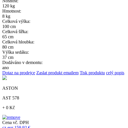
Nosnost:
120 kg
Hmotnost:
8 kg
Celková výška:
100 cm
Celková šířka:
65 cm
Celková hloubka:
80 cm
Výška sedáku:
37 cm
Dodáváno v demontu:
ano
Dotaz na prodejce
Zaslat produkt emailem
Tisk produktu
celý popis
ASTON
AST 578
+ 0 Kč
Cena vč. DPH
cz
eur
159,92 €