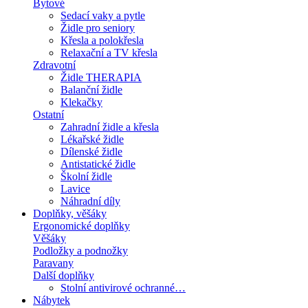
Bytové
Sedací vaky a pytle
Židle pro seniory
Křesla a polokřesla
Relaxační a TV křesla
Zdravotní
Židle THERAPIA
Balanční židle
Klekačky
Ostatní
Zahradní židle a křesla
Lékařské židle
Dílenské židle
Antistatické židle
Školní židle
Lavice
Náhradní díly
Doplňky, věšáky
Ergonomické doplňky
Věšáky
Podložky a podnožky
Paravany
Další doplňky
Stolní antivirové ochranné…
Nábytek