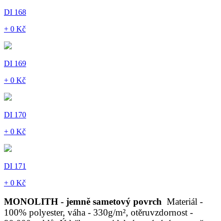
DI 168
+ 0 Kč
DI 169
+ 0 Kč
DI 170
+ 0 Kč
DI 171
+ 0 Kč
MONOLITH - jemně sametový povrch
Materiál -
100% polyester, váha - 330g/m², otěruvzdornost -