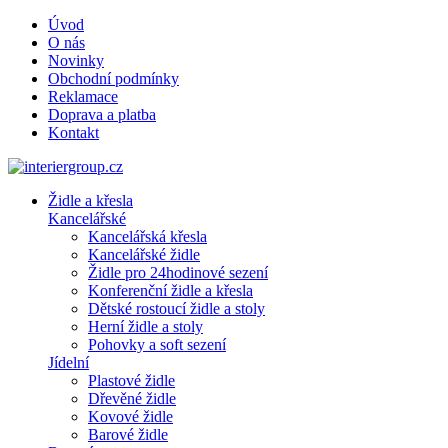
Úvod
O nás
Novinky
Obchodní podmínky
Reklamace
Doprava a platba
Kontakt
Židle a křesla
Kancelářské
Kancelářská křesla
Kancelářské židle
Židle pro 24hodinové sezení
Konferenční židle a křesla
Dětské rostoucí židle a stoly
Herní židle a stoly
Pohovky a soft sezení
Jídelní
Plastové židle
Dřevěné židle
Kovové židle
Barové židle