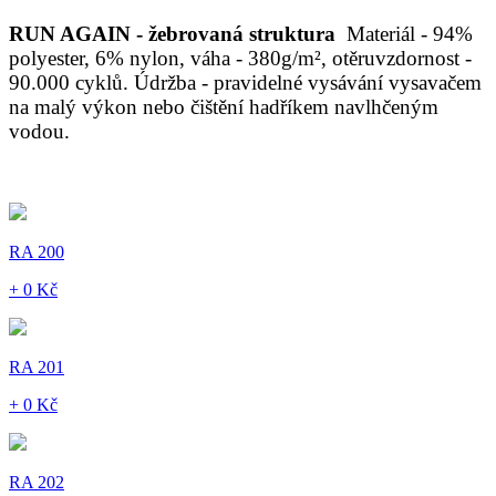
RUN AGAIN - žebrovaná struktura
Materiál - 94%
polyester, 6% nylon, váha - 380g/m², otěruvzdornost -
90.000 cyklů. Údržba - pravidelné vysávání vysavačem
na malý výkon nebo čištění hadříkem navlhčeným
vodou.
RA 200
+ 0 Kč
RA 201
+ 0 Kč
RA 202