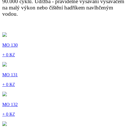
90.000 cyklů. Údržba - pravidelné vysávání vysavačem
na malý výkon nebo čištění hadříkem navlhčeným
vodou.
MO 130
+ 0 Kč
MO 131
+ 0 Kč
MO 132
+ 0 Kč