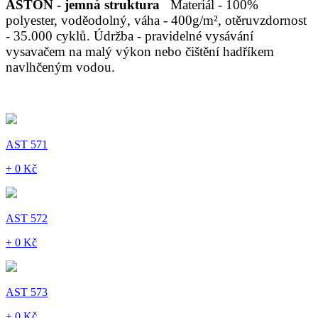
ASTON - jemná struktura
Materiál - 100%
polyester, voděodolný, váha - 400g/m², otěruvzdornost
- 35.000 cyklů. Údržba - pravidelné vysávání
vysavačem na malý výkon nebo čištění hadříkem
navlhčeným vodou.
AST 571
+ 0 Kč
AST 572
+ 0 Kč
AST 573
+ 0 Kč