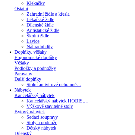
Klekačky
Ostatní
Zahradní židle a křesla
Lékařské židle
Dílenské židle
Antistatické židle
Školní židle
Lavice
Náhradní díly
Doplňky, věšáky
Ergonomické doplňky
Věšáky
Podložky a podnožky
Paravany
Další doplňky
Stolní antivirové ochranné…
Nábytek
Kancelářský nábytek
Kancelářský nábytek HOBIS,…
Výškově stavitelné stoly
Bytový nábytek
Sedací soupravy
Stoly a podnože
Dětský nábytek
Dílenský