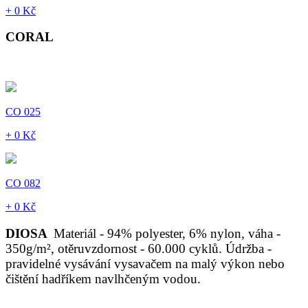
+ 0 Kč
CORAL
CO 025
+ 0 Kč
CO 082
+ 0 Kč
DIOSA
Materiál - 94% polyester, 6% nylon, váha -
350g/m², otěruvzdornost - 60.000 cyklů. Údržba -
pravidelné vysávání vysavačem na malý výkon nebo
čištění hadříkem navlhčeným vodou.