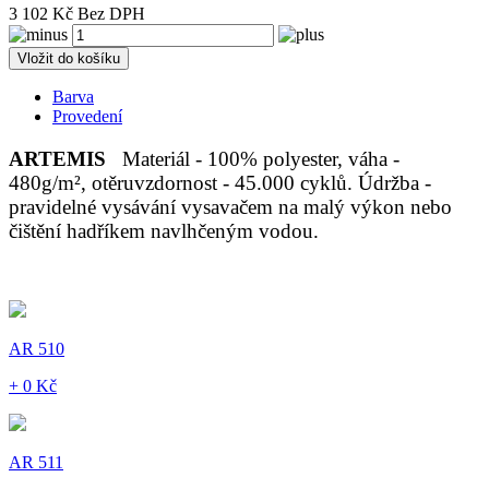
3 102 Kč Bez DPH
Vložit do košíku
Barva
Provedení
ARTEMIS
Materiál - 100% polyester, váha -
480g/m², otěruvzdornost - 45.000 cyklů. Údržba -
pravidelné vysávání vysavačem na malý výkon nebo
čištění hadříkem navlhčeným vodou.
AR 510
+ 0 Kč
AR 511