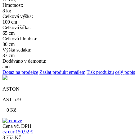
Hmotnost:
8 kg
Celková výška:
100 cm
Celková šířka:
65 cm
Celková hloubka:
80 cm
Výška sedáku:
37 cm
Dodáváno v demontu:
ano
Dotaz na prodejce
Zaslat produkt emailem
Tisk produktu
celý popis
ASTON
AST 579
+ 0 Kč
Cena vč. DPH
cz
eur
159,92 €
3 753 Kč