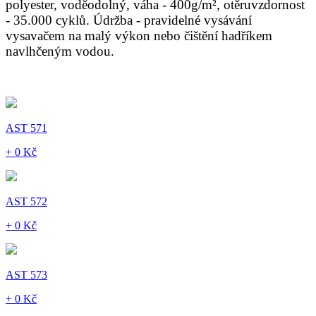
polyester, voděodolný, váha - 400g/m², otěruvzdornost
- 35.000 cyklů. Údržba - pravidelné vysávání
vysavačem na malý výkon nebo čištění hadříkem
navlhčeným vodou.
AST 571
+ 0 Kč
AST 572
+ 0 Kč
AST 573
+ 0 Kč