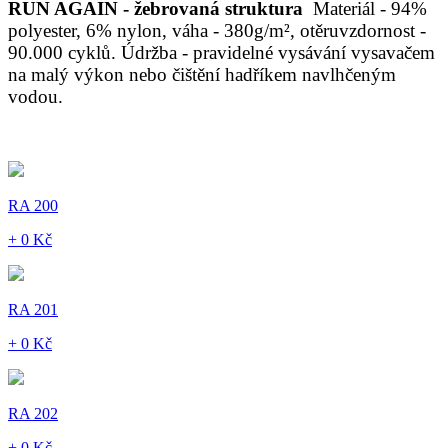
RUN AGAIN - žebrovaná struktura
Materiál - 94%
polyester, 6% nylon, váha - 380g/m², otěruvzdornost -
90.000 cyklů. Údržba - pravidelné vysávání vysavačem
na malý výkon nebo čištění hadříkem navlhčeným
vodou.
RA 200
+ 0 Kč
RA 201
+ 0 Kč
RA 202
+ 0 Kč