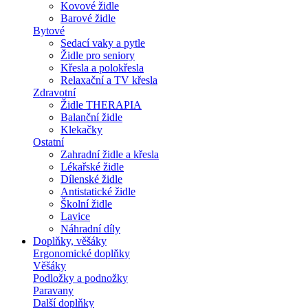
Kovové židle
Barové židle
Bytové
Sedací vaky a pytle
Židle pro seniory
Křesla a polokřesla
Relaxační a TV křesla
Zdravotní
Židle THERAPIA
Balanční židle
Klekačky
Ostatní
Zahradní židle a křesla
Lékařské židle
Dílenské židle
Antistatické židle
Školní židle
Lavice
Náhradní díly
Doplňky, věšáky
Ergonomické doplňky
Věšáky
Podložky a podnožky
Paravany
Další doplňky