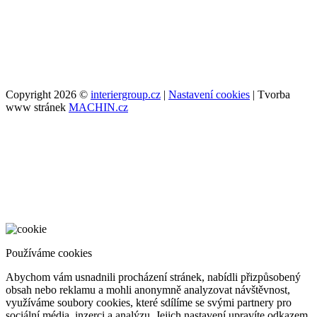
Copyright 2026 ©
interiergroup.cz
|
Nastavení cookies
| Tvorba
www stránek
MACHIN.cz
Používáme cookies
Abychom vám usnadnili procházení stránek, nabídli přizpůsobený
obsah nebo reklamu a mohli anonymně analyzovat návštěvnost,
využíváme soubory cookies, které sdílíme se svými partnery pro
sociální média, inzerci a analýzu. Jejich nastavení upravíte odkazem