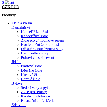
0
CZK
EUR
Produkty
Židle a křesla
Kancelářské
Kancelářská křesla
Kancelářské židle
Židle pro 24hodinové sezení
Konferenční židle a křesla
Dětské rostoucí židle a stoly
Herní židle a stoly
Pohovky a soft sezení
Jídelní
Plastové židle
Dřevěné židle
Kovové židle
Barové židle
Bytové
Sedací vaky a pytle
Židle pro seniory
Křesla a polokřesla
Relaxační a TV křesla
Zdravotní