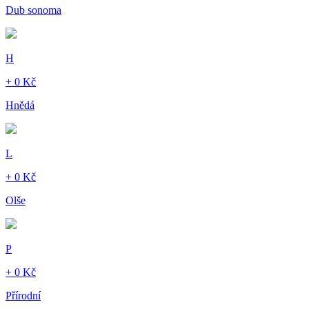
Dub sonoma
H
+ 0 Kč
Hnědá
L
+ 0 Kč
Olše
P
+ 0 Kč
Přírodní