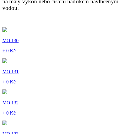
na malý výkon nebo čištění hadříkem navlhčeným
vodou.
MO 130
+ 0 Kč
MO 131
+ 0 Kč
MO 132
+ 0 Kč
MO 133