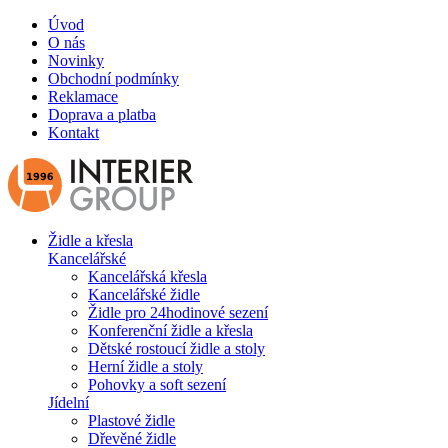
Úvod
O nás
Novinky
Obchodní podmínky
Reklamace
Doprava a platba
Kontakt
Židle a křesla
Kancelářské
Kancelářská křesla
Kancelářské židle
Židle pro 24hodinové sezení
Konferenční židle a křesla
Dětské rostoucí židle a stoly
Herní židle a stoly
Pohovky a soft sezení
Jídelní
Plastové židle
Dřevěné židle