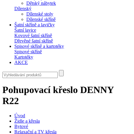
Dětský nábytek
Dílenský
Dílenské stoly
Dílenské skříně
Šatní skříně a lavičky
Šatní lavice
Kovové šatní skříně
Dřevěné šatní skříně
Spisové skříně a kartotéky
Spisové skříně
Kartotéky
AKCE
Pohupovací křeslo DENNY
R22
Úvod
Židle a křesla
Bytové
Relaxační a TV křesla