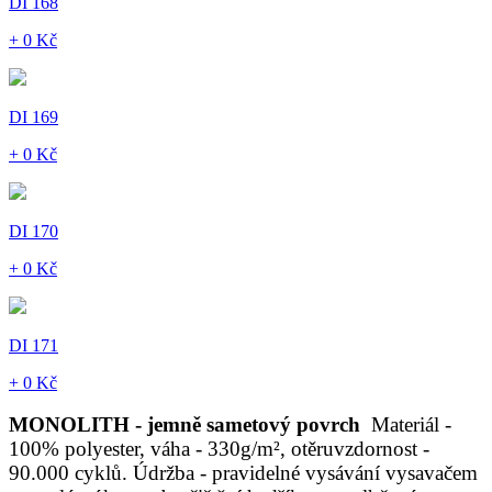
DI 168
+ 0 Kč
DI 169
+ 0 Kč
DI 170
+ 0 Kč
DI 171
+ 0 Kč
MONOLITH - jemně sametový povrch
Materiál -
100% polyester, váha - 330g/m², otěruvzdornost -
90.000 cyklů. Údržba - pravidelné vysávání vysavačem