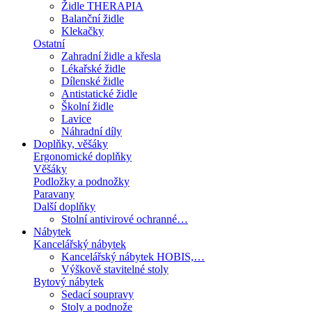
Židle THERAPIA
Balanční židle
Klekačky
Ostatní
Zahradní židle a křesla
Lékařské židle
Dílenské židle
Antistatické židle
Školní židle
Lavice
Náhradní díly
Doplňky, věšáky
Ergonomické doplňky
Věšáky
Podložky a podnožky
Paravany
Další doplňky
Stolní antivirové ochranné…
Nábytek
Kancelářský nábytek
Kancelářský nábytek HOBIS,…
Výškově stavitelné stoly
Bytový nábytek
Sedací soupravy
Stoly a podnože