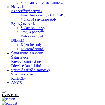
Stolní antivirové ochranné…
Nábytek
Kancelářský nábytek
Kancelářský nábytek HOBIS,…
Výškově stavitelné stoly
Bytový nábytek
Sedací soupravy
Stoly a podnože
Dětský nábytek
Dílenský
Dílenské stoly
Dílenské skříně
Šatní skříně a lavičky
Šatní lavice
Kovové šatní skříně
Dřevěné šatní skříně
Spisové skříně a kartotéky
Spisové skříně
Kartotéky
AKCE
CZK
EUR