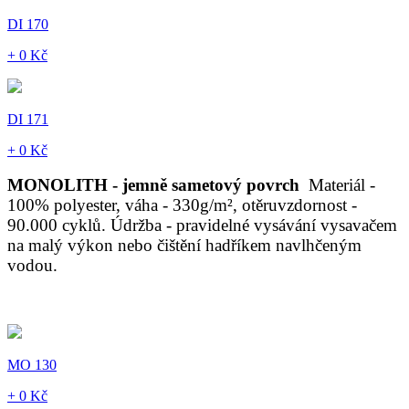
DI 170
+ 0 Kč
DI 171
+ 0 Kč
MONOLITH - jemně sametový povrch
Materiál -
100% polyester, váha - 330g/m², otěruvzdornost -
90.000 cyklů. Údržba - pravidelné vysávání vysavačem
na malý výkon nebo čištění hadříkem navlhčeným
vodou.
MO 130
+ 0 Kč