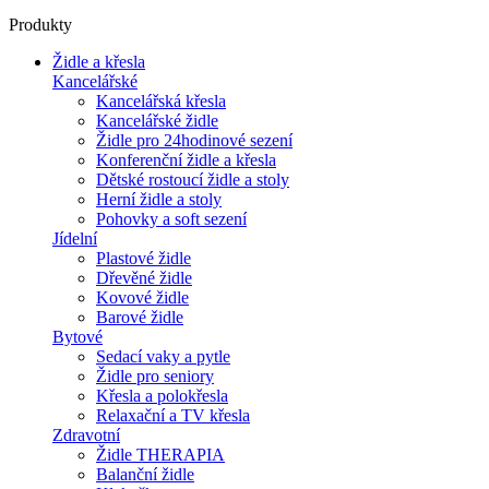
Produkty
Židle a křesla
Kancelářské
Kancelářská křesla
Kancelářské židle
Židle pro 24hodinové sezení
Konferenční židle a křesla
Dětské rostoucí židle a stoly
Herní židle a stoly
Pohovky a soft sezení
Jídelní
Plastové židle
Dřevěné židle
Kovové židle
Barové židle
Bytové
Sedací vaky a pytle
Židle pro seniory
Křesla a polokřesla
Relaxační a TV křesla
Zdravotní
Židle THERAPIA
Balanční židle