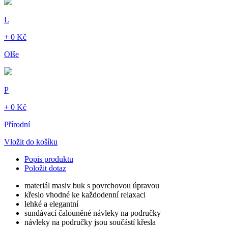
L
+ 0 Kč
Olše
P
+ 0 Kč
Přírodní
Vložit do košíku
Popis produktu
Položit dotaz
materiál masiv buk s povrchovou úpravou
křeslo vhodné ke každodenní relaxaci
lehké a elegantní
sundávací čalouněné návleky na područky
návleky na područky jsou součástí křesla