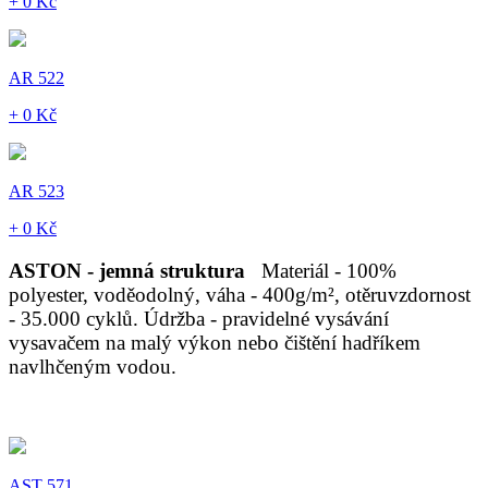
+ 0 Kč
AR 522
+ 0 Kč
AR 523
+ 0 Kč
ASTON - jemná struktura
Materiál - 100%
polyester, voděodolný, váha - 400g/m², otěruvzdornost
- 35.000 cyklů. Údržba - pravidelné vysávání
vysavačem na malý výkon nebo čištění hadříkem
navlhčeným vodou.
AST 571