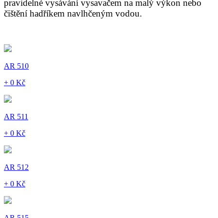
pravidelné vysávání vysavačem na malý výkon nebo
čištění hadříkem navlhčeným vodou.
AR 510
+ 0 Kč
AR 511
+ 0 Kč
AR 512
+ 0 Kč
AR 515