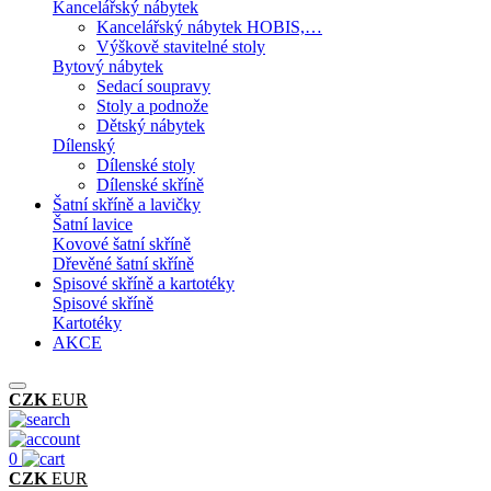
Kancelářský nábytek
Kancelářský nábytek HOBIS,…
Výškově stavitelné stoly
Bytový nábytek
Sedací soupravy
Stoly a podnože
Dětský nábytek
Dílenský
Dílenské stoly
Dílenské skříně
Šatní skříně a lavičky
Šatní lavice
Kovové šatní skříně
Dřevěné šatní skříně
Spisové skříně a kartotéky
Spisové skříně
Kartotéky
AKCE
CZK
EUR
0
CZK
EUR