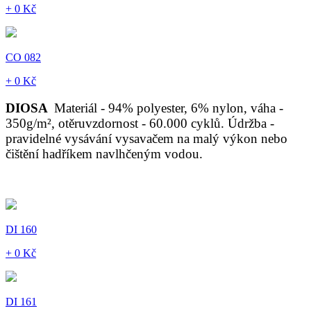
+ 0 Kč
CO 082
+ 0 Kč
DIOSA
Materiál - 94% polyester, 6% nylon, váha -
350g/m², otěruvzdornost - 60.000 cyklů. Údržba -
pravidelné vysávání vysavačem na malý výkon nebo
čištění hadříkem navlhčeným vodou.
DI 160
+ 0 Kč
DI 161