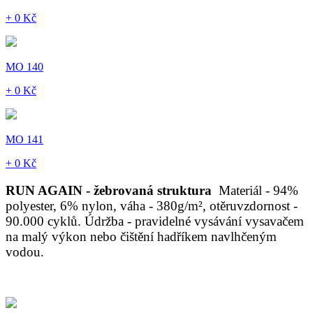
+ 0 Kč
MO 140
+ 0 Kč
MO 141
+ 0 Kč
RUN AGAIN - žebrovaná struktura
Materiál - 94%
polyester, 6% nylon, váha - 380g/m², otěruvzdornost -
90.000 cyklů. Údržba - pravidelné vysávání vysavačem
na malý výkon nebo čištění hadříkem navlhčeným
vodou.