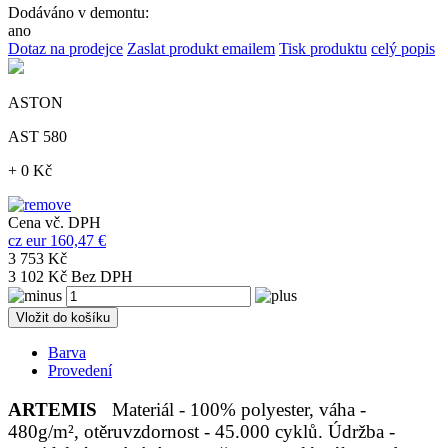
Dodáváno v demontu:
ano
Dotaz na prodejce
Zaslat produkt emailem
Tisk produktu
celý popis
ASTON
AST 580
+ 0 Kč
Cena vč. DPH
cz
eur
160,47 €
3 753 Kč
3 102 Kč Bez DPH
Vložit do košíku
Barva
Provedení
ARTEMIS
Materiál - 100% polyester, váha -
480g/m², otěruvzdornost - 45.000 cyklů. Údržba -