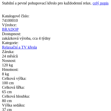
Stabilní a pevné pohupovací křeslo pro každodenní relax.
celý popis
Katalogové číslo:
74100010
Výrobce:
BRADOP
Dostupnost:
zakázková výroba, cca 4 týdny
Kategorie:
Relaxační a TV křesla
Záruka:
24 měsíců
Nosnost:
120 kg
Hmotnost:
8 kg
Celková výška:
100 cm
Celková šířka:
65 cm
Celková hloubka:
80 cm
Výška sedáku:
37 cm