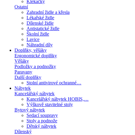
Klekačky
Ostatní
Zahradní židle a křesla
Lékařské židle
Dílenské židle
Antistatické židle
Školní židle
Lavice
Náhradní díly
Doplňky, věšáky
Ergonomické doplňky
Věšáky
Podložky a podnožky
Paravany
Další doplňky
Stolní antivirové ochranné…
Nábytek
Kancelářský nábytek
Kancelářský nábytek HOBIS,…
Výškově stavitelné stoly
Bytový nábytek
Sedací soupravy
Stoly a podnože
Dětský nábytek
Dílenský