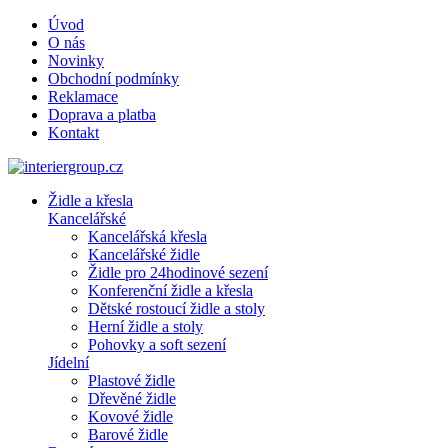
Úvod
O nás
Novinky
Obchodní podmínky
Reklamace
Doprava a platba
Kontakt
Židle a křesla
Kancelářské
Kancelářská křesla
Kancelářské židle
Židle pro 24hodinové sezení
Konferenční židle a křesla
Dětské rostoucí židle a stoly
Herní židle a stoly
Pohovky a soft sezení
Jídelní
Plastové židle
Dřevěné židle
Kovové židle
Barové židle