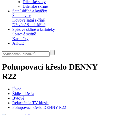
Dílenské stoly
Dílenské skříně
Šatní skříně a lavičky
Šatní lavice
Kovové šatní skříně
Dřevěné šatní skříně
Spisové skříně a kartotéky
Spisové skříně
Kartotéky
AKCE
Pohupovací křeslo DENNY
R22
Úvod
Židle a křesla
Bytové
Relaxační a TV křesla
Pohupovací křeslo DENNY R22