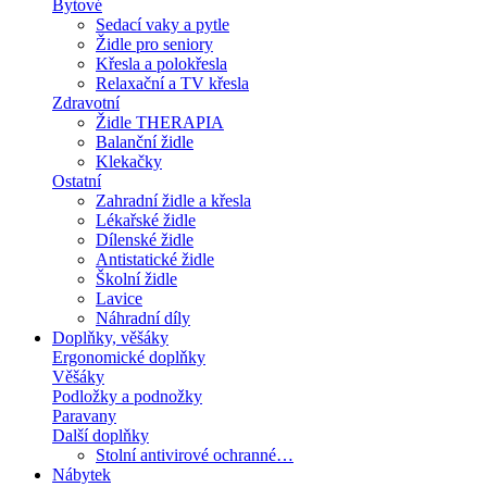
Bytové
Sedací vaky a pytle
Židle pro seniory
Křesla a polokřesla
Relaxační a TV křesla
Zdravotní
Židle THERAPIA
Balanční židle
Klekačky
Ostatní
Zahradní židle a křesla
Lékařské židle
Dílenské židle
Antistatické židle
Školní židle
Lavice
Náhradní díly
Doplňky, věšáky
Ergonomické doplňky
Věšáky
Podložky a podnožky
Paravany
Další doplňky
Stolní antivirové ochranné…
Nábytek