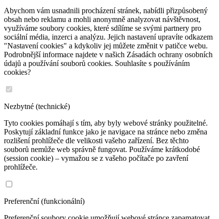
Abychom vám usnadnili procházení stránek, nabídli přizpůsobený
obsah nebo reklamu a mohli anonymně analyzovat návštěvnost,
využíváme soubory cookies, které sdílíme se svými partnery pro
sociální média, inzerci a analýzu. Jejich nastavení upravíte odkazem
"Nastavení cookies" a kdykoliv jej můžete změnit v patičce webu.
Podrobnější informace najdete v našich Zásadách ochrany osobních
údajů a používání souborů cookies. Souhlasíte s používáním
cookies?
Nezbytné (technické)
Tyto cookies pomáhají s tím, aby byly webové stránky použitelné.
Poskytují základní funkce jako je navigace na stránce nebo změna
rozlišení prohlížeče dle velikosti vašeho zařízení. Bez těchto
souborů nemůže web správně fungovat. Používáme krátkodobé
(session cookie) – vymažou se z vašeho počítače po zavření
prohlížeče.
Preferenční (funkcionální)
Preferenční soubory cookie umožňují webové stránce zapamatovat