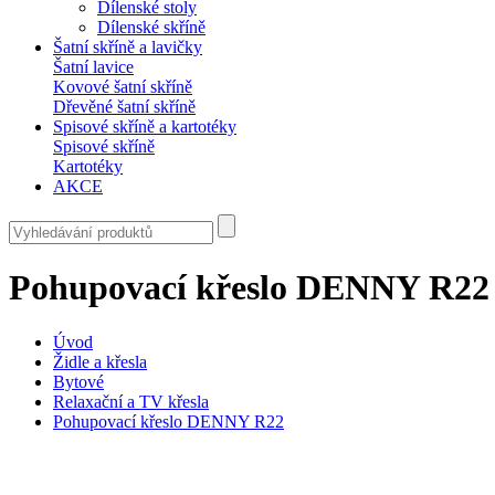
Dílenské stoly
Dílenské skříně
Šatní skříně a lavičky
Šatní lavice
Kovové šatní skříně
Dřevěné šatní skříně
Spisové skříně a kartotéky
Spisové skříně
Kartotéky
AKCE
Pohupovací křeslo DENNY R22
Úvod
Židle a křesla
Bytové
Relaxační a TV křesla
Pohupovací křeslo DENNY R22