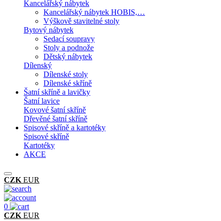
Kancelářský nábytek
Kancelářský nábytek HOBIS,…
Výškově stavitelné stoly
Bytový nábytek
Sedací soupravy
Stoly a podnože
Dětský nábytek
Dílenský
Dílenské stoly
Dílenské skříně
Šatní skříně a lavičky
Šatní lavice
Kovové šatní skříně
Dřevěné šatní skříně
Spisové skříně a kartotéky
Spisové skříně
Kartotéky
AKCE
CZK
EUR
0
CZK
EUR