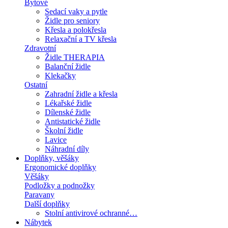
Bytové
Sedací vaky a pytle
Židle pro seniory
Křesla a polokřesla
Relaxační a TV křesla
Zdravotní
Židle THERAPIA
Balanční židle
Klekačky
Ostatní
Zahradní židle a křesla
Lékařské židle
Dílenské židle
Antistatické židle
Školní židle
Lavice
Náhradní díly
Doplňky, věšáky
Ergonomické doplňky
Věšáky
Podložky a podnožky
Paravany
Další doplňky
Stolní antivirové ochranné…
Nábytek