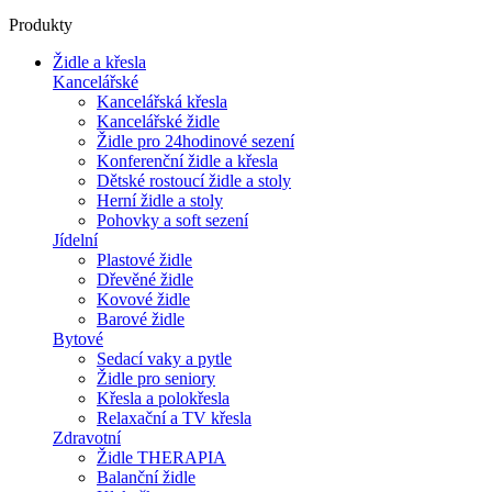
Produkty
Židle a křesla
Kancelářské
Kancelářská křesla
Kancelářské židle
Židle pro 24hodinové sezení
Konferenční židle a křesla
Dětské rostoucí židle a stoly
Herní židle a stoly
Pohovky a soft sezení
Jídelní
Plastové židle
Dřevěné židle
Kovové židle
Barové židle
Bytové
Sedací vaky a pytle
Židle pro seniory
Křesla a polokřesla
Relaxační a TV křesla
Zdravotní
Židle THERAPIA
Balanční židle