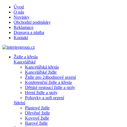
Úvod
O nás
Novinky
Obchodní podmínky
Reklamace
Doprava a platba
Kontakt
Židle a křesla
Kancelářské
Kancelářská křesla
Kancelářské židle
Židle pro 24hodinové sezení
Konferenční židle a křesla
Dětské rostoucí židle a stoly
Herní židle a stoly
Pohovky a soft sezení
Jídelní
Plastové židle
Dřevěné židle
Kovové židle
Barové židle