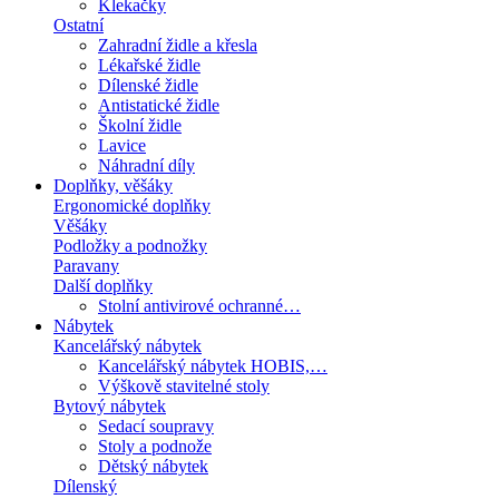
Klekačky
Ostatní
Zahradní židle a křesla
Lékařské židle
Dílenské židle
Antistatické židle
Školní židle
Lavice
Náhradní díly
Doplňky, věšáky
Ergonomické doplňky
Věšáky
Podložky a podnožky
Paravany
Další doplňky
Stolní antivirové ochranné…
Nábytek
Kancelářský nábytek
Kancelářský nábytek HOBIS,…
Výškově stavitelné stoly
Bytový nábytek
Sedací soupravy
Stoly a podnože
Dětský nábytek
Dílenský